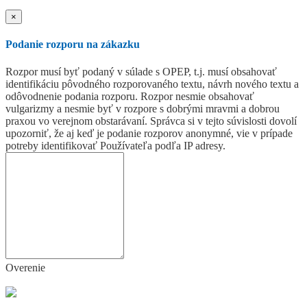
×
Podanie rozporu na zákazku
Rozpor musí byť podaný v súlade s OPEP, t.j. musí obsahovať
identifikáciu pôvodného rozporovaného textu, návrh nového textu a
odôvodnenie podania rozporu. Rozpor nesmie obsahovať
vulgarizmy a nesmie byť v rozpore s dobrými mravmi a dobrou
praxou vo verejnom obstarávaní. Správca si v tejto súvislosti dovolí
upozorniť, že aj keď je podanie rozporov anonymné, vie v prípade
potreby identifikovať Používateľa podľa IP adresy.
Overenie