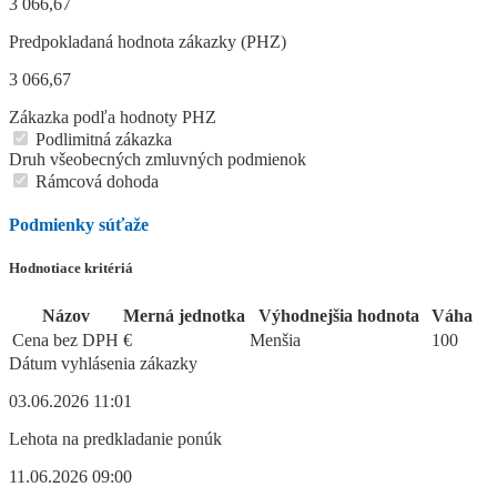
3 066,67
Predpokladaná hodnota zákazky (PHZ)
3 066,67
Zákazka podľa hodnoty PHZ
Podlimitná zákazka
Druh všeobecných zmluvných podmienok
Rámcová dohoda
Podmienky súťaže
Hodnotiace kritériá
Názov
Merná jednotka
Výhodnejšia hodnota
Váha
Cena bez DPH
€
Menšia
100
Dátum vyhlásenia zákazky
03.06.2026 11:01
Lehota na predkladanie ponúk
11.06.2026 09:00