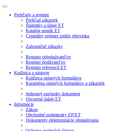
Prehľady a registre
Prehľad zákaziek
Štatistiky a údaje ET
Katalóg ponúk ET
Centrálny register zmlúv trhoviska
Zahraničné zákazky
Register objednávateľov
Register dodávateľov
Register referencií ET
Knižnica a nástroje
Knižnica opisných formulárov
Karanténa opisných formulárov a zákaziek
Jednotný európsky dokument
Otvorené údaje ET
Informácie
Zákon
Obchodné podmienky EP/ET
Dokumenty elektronizácie obstarávania
Ochrana osobných údajov