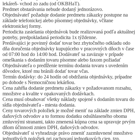
lekáreň- vchod zo zadu (od OKBHaT).
Predmet obstarávania nebude dodaný jednorázovo.
Objednávateľ požaduje dodanie predmetu zákazky postupne na
základe telefonickej alebo písomnej objednávky, včítane
elektronickej formy.
Periodicita zasielania objednávok bude realizovaná podľa aktuálnej
potreby, predpokladaná periodicita 1x týždenne.
Predávajúci je povinný dodať tovar bez zbytočného odkladu odo
dňa doručenia objednávky kupujúceho v pracovných dňoch v čase
od 07:00 hod do 14:00 hod. Dodávateľ sa zaväzuje v prípade
omeškania s dodaním tovaru písomne alebo faxom požiadať
Objednávateľa o predĺženie termínu dodania tovaru s uvedením
dôvodov, ktoré mu bránili dodať tovar včas.
Termín dodávky: do 24 hodín od obdržania objednávky, prípadne
po dohode s Nemocničnou lekárňou.
Cena zahŕňa dodanie predmetu zákazky v požadovanom rozsahu,
množstve a kvalite v opakovaných dodávkach.
Cena musí obsahovať všetky náklady spojené s dodaním tovaru do
sídla objednávateľa - miesta dodania.
Ceny tovarových položiek je možné meniť na základe zmien DPH,
daňových odvodov a to formou dodatku odsúhlaseného oboma
zmluvnými stranami, takto zmenená kúpna cena sa upravuje prvým
dňom účinnosti zmien DPH, daňových odvodov.
Objednávateľ si vyhradzuje právo zmeniť zazmluvnené množstvo
jednotlivých položiek pri zachovaní jednotkových cien, tzn.