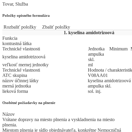
Tovar, Služba
Položky opisného formulára
Rozbaliť položky
Zbaliť položky
1. kyselina amidotrizoová
Funkcia
kontrastná látka
Technické vlastnosti
Jed
­not
­ka
Mi
­ni
­mum
ampulka
kyselina amidotrizoová
skl.
veľkosť mernej jednotky
ml
Technické vlastnosti
Hodnota / charakteristi
ATC skupina
V08AA01
názov účinnej látky
kyselina amidotrizoová
merná jednotka
ampulka skl.
lieková forma
sol. inj.
Osobitné požiadavky na plnenie
Názov
Vrátane dopravy na miesto plnenia a vyskladnenia na miesto
plnenia.
Miestom plnenia je sídlo objednávateľa, konkrétne Nemocničná