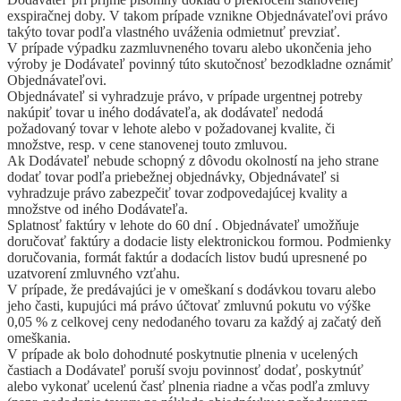
exspiračnej doby. V takom prípade vznikne Objednávateľovi právo
takýto tovar podľa vlastného uváženia odmietnuť prevziať.
V prípade výpadku zazmluvneného tovaru alebo ukončenia jeho
výroby je Dodávateľ povinný túto skutočnosť bezodkladne oznámiť
Objednávateľovi.
Objednávateľ si vyhradzuje právo, v prípade urgentnej potreby
nakúpiť tovar u iného dodávateľa, ak dodávateľ nedodá
požadovaný tovar v lehote alebo v požadovanej kvalite, či
množstve, resp. v cene stanovenej touto zmluvou.
Ak Dodávateľ nebude schopný z dôvodu okolností na jeho strane
dodať tovar podľa priebežnej objednávky, Objednávateľ si
vyhradzuje právo zabezpečiť tovar zodpovedajúcej kvality a
množstve od iného Dodávateľa.
Splatnosť faktúry v lehote do 60 dní . Objednávateľ umožňuje
doručovať faktúry a dodacie listy elektronickou formou. Podmienky
doručovania, formát faktúr a dodacích listov budú upresnené po
uzatvorení zmluvného vzťahu.
V prípade, že predávajúci je v omeškaní s dodávkou tovaru alebo
jeho časti, kupujúci má právo účtovať zmluvnú pokutu vo výške
0,05 % z celkovej ceny nedodaného tovaru za každý aj začatý deň
omeškania.
V prípade ak bolo dohodnuté poskytnutie plnenia v ucelených
častiach a Dodávateľ poruší svoju povinnosť dodať, poskytnúť
alebo vykonať ucelenú časť plnenia riadne a včas podľa zmluvy