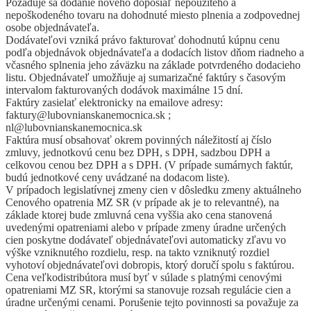
Požaduje sa dodanie nového doposiaľ nepoužitého a
nepoškodeného tovaru na dohodnuté miesto plnenia a zodpovednej
osobe objednávateľa.
Dodávateľovi vzniká právo fakturovať dohodnutú kúpnu cenu
podľa objednávok objednávateľa a dodacích listov dňom riadneho a
včasného splnenia jeho záväzku na základe potvrdeného dodacieho
listu. Objednávateľ umožňuje aj sumarizačné faktúry s časovým
intervalom fakturovaných dodávok maximálne 15 dní.
Faktúry zasielať elektronicky na emailove adresy:
faktury@lubovnianskanemocnica.sk ;
nl@lubovnianskanemocnica.sk
Faktúra musí obsahovať okrem povinných náležitostí aj číslo
zmluvy, jednotkovú cenu bez DPH, s DPH, sadzbou DPH a
celkovou cenou bez DPH a s DPH. (V prípade sumárnych faktúr,
budú jednotkové ceny uvádzané na dodacom liste).
V prípadoch legislatívnej zmeny cien v dôsledku zmeny aktuálneho
Cenového opatrenia MZ SR (v prípade ak je to relevantné), na
základe ktorej bude zmluvná cena vyššia ako cena stanovená
uvedenými opatreniami alebo v prípade zmeny úradne určených
cien poskytne dodávateľ objednávateľovi automaticky zľavu vo
výške vzniknutého rozdielu, resp. na takto vzniknutý rozdiel
vyhotoví objednávateľovi dobropis, ktorý doručí spolu s faktúrou.
Cena veľkodistribútora musí byť v súlade s platnými cenovými
opatreniami MZ SR, ktorými sa stanovuje rozsah regulácie cien a
úradne určenými cenami. Porušenie tejto povinnosti sa považuje za