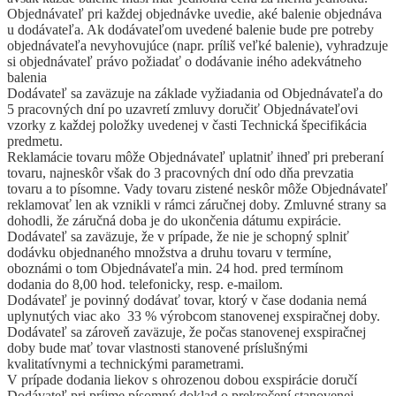
Objednávateľ pri každej objednávke uvedie, aké balenie objednáva
u dodávateľa. Ak dodávateľom uvedené balenie bude pre potreby
objednávateľa nevyhovujúce (napr. príliš veľké balenie), vyhradzuje
si objednávateľ právo požiadať o dodávanie iného adekvátneho
balenia
Dodávateľ sa zaväzuje na základe vyžiadania od Objednávateľa do
5 pracovných dní po uzavretí zmluvy doručiť Objednávateľovi
vzorky z každej položky uvedenej v časti Technická špecifikácia
predmetu.
Reklamácie tovaru môže Objednávateľ uplatniť ihneď pri preberaní
tovaru, najneskôr však do 3 pracovných dní odo dňa prevzatia
tovaru a to písomne. Vady tovaru zistené neskôr môže Objednávateľ
reklamovať len ak vznikli v rámci záručnej doby. Zmluvné strany sa
dohodli, že záručná doba je do ukončenia dátumu expirácie.
Dodávateľ sa zaväzuje, že v prípade, že nie je schopný splniť
dodávku objednaného množstva a druhu tovaru v termíne,
oboznámi o tom Objednávateľa min. 24 hod. pred termínom
dodania do 8,00 hod. telefonicky, resp. e-mailom.
Dodávateľ je povinný dodávať tovar, ktorý v čase dodania nemá
uplynutých viac ako 33 % výrobcom stanovenej exspiračnej doby.
Dodávateľ sa zároveň zaväzuje, že počas stanovenej exspiračnej
doby bude mať tovar vlastnosti stanovené príslušnými
kvalitatívnymi a technickými parametrami.
V prípade dodania liekov s ohrozenou dobou exspirácie doručí
Dodávateľ pri príjme písomný doklad o prekročení stanovenej