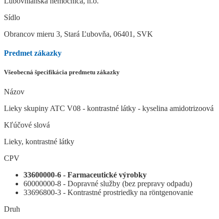
Ľubovnianska nemocnica, n.o.
Sídlo
Obrancov mieru 3, Stará Ľubovňa, 06401, SVK
Predmet zákazky
Všeobecná špecifikácia predmetu zákazky
Názov
Lieky skupiny ATC V08 - kontrastné látky - kyselina amidotrizoová
Kľúčové slová
Lieky, kontrastné látky
CPV
33600000-6 - Farmaceutické výrobky
60000000-8 - Dopravné služby (bez prepravy odpadu)
33696800-3 - Kontrastné prostriedky na röntgenovanie
Druh