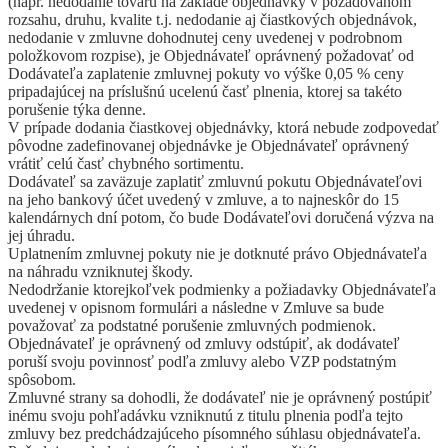
(napr. nedodanie tovaru na základe objednávky v požadovanom
rozsahu, druhu, kvalite t.j. nedodanie aj čiastkových objednávok,
nedodanie v zmluvne dohodnutej ceny uvedenej v podrobnom
položkovom rozpise), je Objednávateľ oprávnený požadovať od
Dodávateľa zaplatenie zmluvnej pokuty vo výške 0,05 % ceny
pripadajúcej na príslušnú ucelenú časť plnenia, ktorej sa takéto
porušenie týka denne.
V prípade dodania čiastkovej objednávky, ktorá nebude zodpovedať
pôvodne zadefinovanej objednávke je Objednávateľ oprávnený
vrátiť celú časť chybného sortimentu.
Dodávateľ sa zaväzuje zaplatiť zmluvnú pokutu Objednávateľovi
na jeho bankový účet uvedený v zmluve, a to najneskôr do 15
kalendárnych dní potom, čo bude Dodávateľovi doručená výzva na
jej úhradu.
Uplatnením zmluvnej pokuty nie je dotknuté právo Objednávateľa
na náhradu vzniknutej škody.
Nedodržanie ktorejkoľvek podmienky a požiadavky Objednávateľa
uvedenej v opisnom formulári a následne v Zmluve sa bude
považovať za podstatné porušenie zmluvných podmienok.
Objednávateľ je oprávnený od zmluvy odstúpiť, ak dodávateľ
poruší svoju povinnosť podľa zmluvy alebo VZP podstatným
spôsobom.
Zmluvné strany sa dohodli, že dodávateľ nie je oprávnený postúpiť
inému svoju pohľadávku vzniknutú z titulu plnenia podľa tejto
zmluvy bez predchádzajúceho písomného súhlasu objednávateľa.