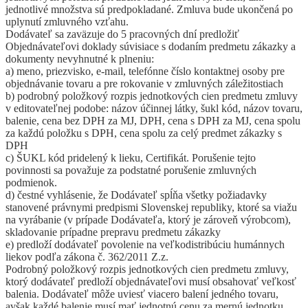
jednotlivé množstva sú predpokladané. Zmluva bude ukončená po
uplynutí zmluvného vzťahu.
Dodávateľ sa zaväzuje do 5 pracovných dní predložiť
Objednávateľovi doklady súvisiace s dodaním predmetu zákazky a
dokumenty nevyhnutné k plneniu:
a) meno, priezvisko, e-mail, telefónne číslo kontaktnej osoby pre
objednávanie tovaru a pre rokovanie v zmluvných záležitostiach
b) podrobný položkový rozpis jednotkových cien predmetu zmluvy
v editovateľnej podobe: názov účinnej látky, šukl kód, názov tovaru,
balenie, cena bez DPH za MJ, DPH, cena s DPH za MJ, cena spolu
za každú položku s DPH, cena spolu za celý predmet zákazky s
DPH
c) ŠUKL kód pridelený k lieku, Certifikát. Porušenie tejto
povinnosti sa považuje za podstatné porušenie zmluvných
podmienok.
d) čestné vyhlásenie, že Dodávateľ spĺňa všetky požiadavky
stanovené právnymi predpismi Slovenskej republiky, ktoré sa viažu
na vyrábanie (v prípade Dodávateľa, ktorý je zároveň výrobcom),
skladovanie prípadne prepravu predmetu zákazky
e) predloží dodávateľ povolenie na veľkodistribúciu humánnych
liekov podľa zákona č. 362/2011 Z.z.
Podrobný položkový rozpis jednotkových cien predmetu zmluvy,
ktorý dodávateľ predloží objednávateľovi musí obsahovať veľkosť
balenia. Dodávateľ môže uviesť viacero balení jedného tovaru,
avšak každé balenie musí mať jednotnú cenu za mernú jednotku.