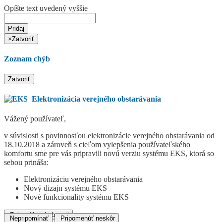
Opíšte text uvedený vyššie
Pridaj
×
Zatvoriť
Zoznam chýb
Zatvoriť
Elektronizácia verejného obstarávania
Vážený používateľ,
v súvislosti s povinnosťou elektronizácie verejného obstarávania od
18.10.2018 a zároveň s cieľom vylepšenia používateľského
komfortu sme pre vás pripravili novú verziu systému EKS, ktorá so
sebou prináša:
Elektronizáciu verejného obstarávania
Nový dizajn systému EKS
Nové funkcionality systému EKS
Zobraziť podrobnosti
Nepripomínať
Pripomenúť neskôr