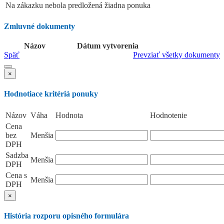
Na zákazku nebola predložená žiadna ponuka
Zmluvné dokumenty
Názov
Dátum vytvorenia
Späť
Prevziať všetky dokumenty
×
Hodnotiace kritériá ponuky
Názov
Váha
Hodnota
Hodnotenie
Cena
bez
Menšia
DPH
Sadzba
Menšia
DPH
Cena s
Menšia
DPH
×
História rozporu opisného formulára