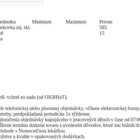
Jed
­not
­ka
Mi
­ni
­mum
Ma
­xi
­mum
Pres
­ne
iekovka inj. skl.
585
ml
15
ka
áreň- vchod zo zadu (od OKBHaT).
 telefonickej alebo písomnej objednávky, včítane elektronickej formy
otreby, predpokladaná periodicita 1x týždenne.
 doručenia objednávky kupujúceho v pracovných dňoch v čase od 07:0
enie termínu dodania tovaru s uvedením dôvodov, ktoré mu bránili do
 dohode s Nemocničnou lekárňou.
žstve a kvalite v opakovaných dodávkach.