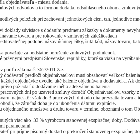
la objednávateľa - miesta dodania.
aňových odvodov a to formou dodatku odsúhlaseného oboma zmluvným
otlivých položiek pri zachovaní jednotkových cien, tzn. jednotlivé m
vi doklady súvisiace s dodaním predmetu zákazky a dokumenty nevyhn
ednávanie tovaru a pre rokovanie v zmluvných záležitostiach
ditovateľnej podobe: názov účinnej látky, šukl kód, názov tovaru, b
ti sa považuje za podstatné porušenie zmluvných podmienok.
é právnymi predpismi Slovenskej republiky, ktoré sa viažu na vyrában
ov podľa zákona č. 362/2011 Z.z.
ý dodávateľ predloží objednávateľovi musí obsahovať veľkosť balenia.
i každej objednávke uvedie, aké balenie objednáva u dodávateľa. Ak d
eľ právo požiadať o dodávanie iného adekvátneho balenia
pracovných dní po uzavretí zmluvy doručiť Objednávateľovi vzorky z k
ovaru, najneskôr však do 3 pracovných dní odo dňa prevzatia tovaru a
dohodli, že záručná doba je do ukončenia dátumu expirácie.
vku objednaného množstva a druhu tovaru v termíne, oboznámi o tom O
ynutých viac ako 33 % výrobcom stanovenej exspiračnej doby. Dodávate
ými parametrami.
ateľ pri príjme písomný doklad o prekročení stanovenej exspiračnej d