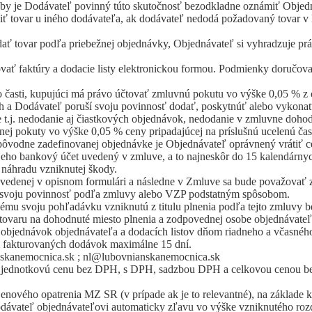
by je Dodávateľ povinný túto skutočnosť bezodkladne oznámiť Objed
iť tovar u iného dodávateľa, ak dodávateľ nedodá požadovaný tovar v l
ť tovar podľa priebežnej objednávky, Objednávateľ si vyhradzuje prá
vať faktúry a dodacie listy elektronickou formou. Podmienky doručovan
ho časti, kupujúci má právo účtovať zmluvnú pokutu vo výške 0,05 % z
ch a Dodávateľ poruší svoju povinnosť dodať, poskytnúť alebo vykonať
e t.j. nedodanie aj čiastkových objednávok, nedodanie v zmluvne doho
 pokuty vo výške 0,05 % ceny pripadajúcej na príslušnú ucelenú časť p
pôvodne zadefinovanej objednávke je Objednávateľ oprávnený vrátiť c
jeho bankový účet uvedený v zmluve, a to najneskôr do 15 kalendárny
 náhradu vzniknutej škody.
edenej v opisnom formulári a následne v Zmluve sa bude považovať 
í svoju povinnosť podľa zmluvy alebo VZP podstatným spôsobom.
inému svoju pohľadávku vzniknutú z titulu plnenia podľa tejto zmluvy
ovaru na dohodnuté miesto plnenia a zodpovednej osobe objednávateľ
bjednávok objednávateľa a dodacích listov dňom riadneho a včasného 
m fakturovaných dodávok maximálne 15 dní.
anskanemocnica.sk ; nl@lubovnianskanemocnica.sk
vy, jednotkovú cenu bez DPH, s DPH, sadzbou DPH a celkovou cenou b
enového opatrenia MZ SR (v prípade ak je to relevantné), na základe
dávateľ objednávateľovi automaticky zľavu vo výške vzniknutého rozdie