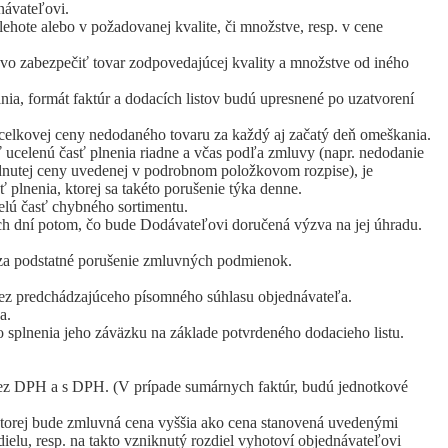
návateľovi.
ehote alebo v požadovanej kvalite, či množstve, resp. v cene
vo zabezpečiť tovar zodpovedajúcej kvality a množstve od iného
ia, formát faktúr a dodacích listov budú upresnené po uzatvorení
 celkovej ceny nedodaného tovaru za každý aj začatý deň omeškania.
 ucelenú časť plnenia riadne a včas podľa zmluvy (napr. nedodanie
dnutej ceny uvedenej v podrobnom položkovom rozpise), je
lnenia, ktorej sa takéto porušenie týka denne.
elú časť chybného sortimentu.
ch dní potom, čo bude Dodávateľovi doručená výzva na jej úhradu.
za podstatné porušenie zmluvných podmienok.
 bez predchádzajúceho písomného súhlasu objednávateľa.
a.
splnenia jeho záväzku na základe potvrdeného dodacieho listu.
ez DPH a s DPH. (V prípade sumárnych faktúr, budú jednotkové
 ktorej bude zmluvná cena vyššia ako cena stanovená uvedenými
lu, resp. na takto vzniknutý rozdiel vyhotoví objednávateľovi