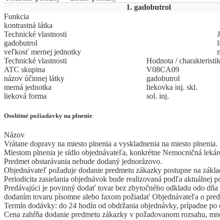
1. gadobutrol
Funkcia
kontrastná látka
Technické vlastnosti
gadobutrol
l
veľkosť mernej jednotky
Technické vlastnosti
Hodnota / charakteristi
ATC skupina
V08CA09
názov účinnej látky
gadobutrol
merná jednotka
liekovka inj. skl.
lieková forma
sol. inj.
Osobitné požiadavky na plnenie
Názov
Vrátane dopravy na miesto plnenia a vyskladnenia na miesto plnenia.
Miestom plnenia je sídlo objednávateľa, konkrétne Nemocničná lek
Predmet obstarávania nebude dodaný jednorázovo.
Objednávateľ požaduje dodanie predmetu zákazky postupne na základe
Periodicita zasielania objednávok bude realizovaná podľa aktuálnej p
Predávajúci je povinný dodať tovar bez zbytočného odkladu odo dňa
dodaním tovaru písomne alebo faxom požiadať Objednávateľa o predĺž
Termín dodávky: do 24 hodín od obdržania objednávky, prípadne po
Cena zahŕňa dodanie predmetu zákazky v požadovanom rozsahu, mno