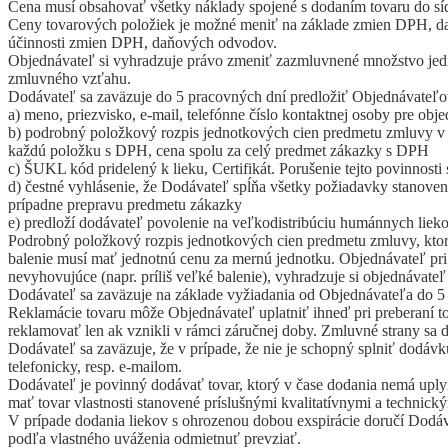
Cena musí obsahovať všetky náklady spojené s dodaním tovaru do síd
Ceny tovarových položiek je možné meniť na základe zmien DPH, d
účinnosti zmien DPH, daňových odvodov.
Objednávateľ si vyhradzuje právo zmeniť zazmluvnené množstvo jedn
zmluvného vzťahu.
Dodávateľ sa zaväzuje do 5 pracovných dní predložiť Objednávateľo
a) meno, priezvisko, e-mail, telefónne číslo kontaktnej osoby pre obj
b) podrobný položkový rozpis jednotkových cien predmetu zmluvy v e
každú položku s DPH, cena spolu za celý predmet zákazky s DPH
c) ŠUKL kód pridelený k lieku, Certifikát. Porušenie tejto povinnos
d) čestné vyhlásenie, že Dodávateľ spĺňa všetky požiadavky stanoven
prípadne prepravu predmetu zákazky
e) predloží dodávateľ povolenie na veľkodistribúciu humánnych liek
Podrobný položkový rozpis jednotkových cien predmetu zmluvy, ktor
balenie musí mať jednotnú cenu za mernú jednotku. Objednávateľ pr
nevyhovujúce (napr. príliš veľké balenie), vyhradzuje si objednávat
Dodávateľ sa zaväzuje na základe vyžiadania od Objednávateľa do 5 
Reklamácie tovaru môže Objednávateľ uplatniť ihneď pri preberaní t
reklamovať len ak vznikli v rámci záručnej doby. Zmluvné strany sa 
Dodávateľ sa zaväzuje, že v prípade, že nie je schopný splniť dodá
telefonicky, resp. e-mailom.
Dodávateľ je povinný dodávať tovar, ktorý v čase dodania nemá upl
mať tovar vlastnosti stanovené príslušnými kvalitatívnymi a technick
V prípade dodania liekov s ohrozenou dobou exspirácie doručí Dodáv
podľa vlastného uváženia odmietnuť prevziať.