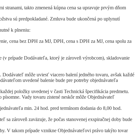
i stranami, takto zmenená kúpna cena sa upravuje prvým dňom
nožstva sú predpokladané. Zmluva bude ukončená po uplynutí
utné k plneniu:
alenie, cena bez DPH za MJ, DPH, cena s DPH za MJ, cena spolu za
ie (v prípade Dodávateľa, ktorý je zároveň výrobcom), skladovanie
 Dodávateľ môže uviesť viacero balení jedného tovaru, avšak každé
odávateľom uvedené balenie bude pre potreby objednávateľa
aždej položky uvedenej v časti Technická špecifikácia predmetu.
 to písomne. Vady tovaru zistené neskôr môže Objednávateľ
bjednávateľa min. 24 hod. pred termínom dodania do 8,00 hod.
ľ sa zároveň zaväzuje, že počas stanovenej exspiračnej doby bude
oby. V takom prípade vznikne Objednávateľovi právo takýto tovar