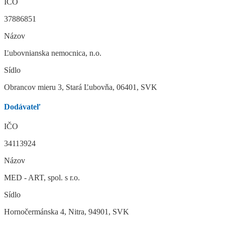
IČO
37886851
Názov
Ľubovnianska nemocnica, n.o.
Sídlo
Obrancov mieru 3, Stará Ľubovňa, 06401, SVK
Dodávateľ
IČO
34113924
Názov
MED - ART, spol. s r.o.
Sídlo
Hornočermánska 4, Nitra, 94901, SVK