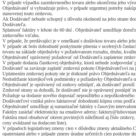
V prípade výpadku zazmluvneného tovaru alebo ukončenia jeho výro
Objednávateľ si vyhradzuje právo, v prípade urgentnej potreby nakúp
stanovenej touto zmluvou.
Ak Dodávateľ nebude schopný z dôvodu okolností na jeho strane doda
Dodávateľa.
Splatnosť faktúry v lehote do 60 dní . Objednávateľ umožňuje doručo
zmluvného vzťahu.
V prípade, že predávajúci je v omeškaní s dodávkou tovaru alebo je
V prípade ak bolo dohodnuté poskytnutie plnenia v ucelených častia
tovaru na základe objednávky v požadovanom rozsahu, druhu, kvalit
Objednávateľ oprávnený požadovať od Dodávateľa zaplatenie zmluvnej
V prípade dodania čiastkovej objednávky, ktorá nebude zodpovedať 
Dodávateľ sa zaväzuje zaplatiť zmluvnú pokutu Objednávateľovi na 
Uplatnením zmluvnej pokuty nie je dotknuté právo Objednávateľa na
Nedodržanie ktorejkoľvek podmienky a požiadavky Objednávateľa uv
Objednávateľ je oprávnený od zmluvy odstúpiť, ak dodávateľ poruš
Zmluvné strany sa dohodli, že dodávateľ nie je oprávnený postúpiť 
Požaduje sa dodanie nového doposiaľ nepoužitého a nepoškodeného t
Dodávateľovi vzniká právo fakturovať dohodnutú kúpnu cenu podľa o
Objednávateľ umožňuje aj sumarizačné faktúry s časovým intervalo
Faktúry zasielať elektronicky na emailove adresy: faktury@lubovni
Faktúra musí obsahovať okrem povinných náležitostí aj číslo zmlu
ceny uvádzané na dodacom liste).
V prípadoch legislatívnej zmeny cien v dôsledku zmeny aktuálneho C
opatreniami alebo v prípade zmeny úradne určených cien poskytne do