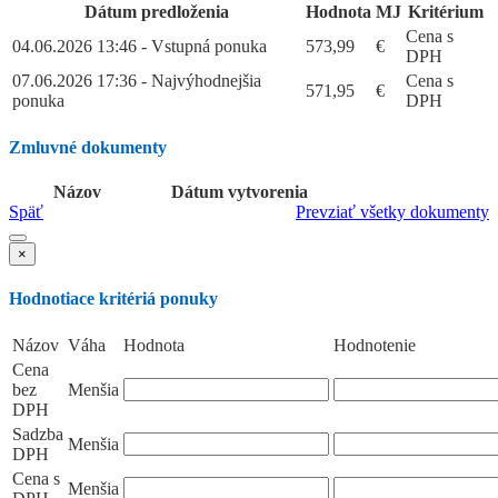
Dátum predloženia
Hodnota
MJ
Kritérium
Cena s
04.06.2026 13:46 - Vstupná ponuka
573,99
€
DPH
07.06.2026 17:36 - Najvýhodnejšia
Cena s
571,95
€
ponuka
DPH
Zmluvné dokumenty
Názov
Dátum vytvorenia
Späť
Prevziať všetky dokumenty
×
Hodnotiace kritériá ponuky
Názov
Váha
Hodnota
Hodnotenie
Cena
bez
Menšia
DPH
Sadzba
Menšia
DPH
Cena s
Menšia