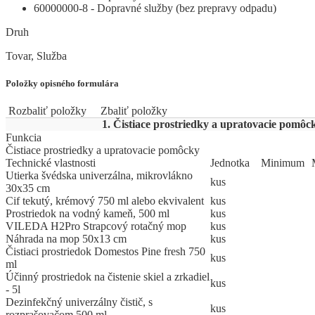
60000000-8 - Dopravné služby (bez prepravy odpadu)
Druh
Tovar, Služba
Položky opisného formulára
Rozbaliť položky
Zbaliť položky
1. Čistiace prostriedky a upratovacie pomôc
Funkcia
Čistiace prostriedky a upratovacie pomôcky
Technické vlastnosti
Jed
­not
­ka
Mi
­ni
­mum
Utierka švédska univerzálna, mikrovlákno
kus
30x35 cm
Cif tekutý, krémový 750 ml alebo ekvivalent
kus
Prostriedok na vodný kameň, 500 ml
kus
VILEDA H2Pro Strapcový rotačný mop
kus
Náhrada na mop 50x13 cm
kus
Čistiaci prostriedok Domestos Pine fresh 750
kus
ml
Účinný prostriedok na čistenie skiel a zrkadiel
kus
- 5l
Dezinfekčný univerzálny čistič, s
kus
rozprašovačom 500 ml