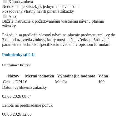
Kúpna zmluva
Nedokonanie zákazky s jedným dodávateľom
Požadovaný vlastný návrh plnenia zákazky
Áno
Bližšie inštrukcie k požadovanému vlastnému návrhu plnenia
zákazky
Požaduje sa predložiť vlastný návrh na plnenie predmetu zmluvy do
3 dní od uzavretia zmluvy, ktorý musí spĺňať všetky požadované
parametre a technickú špecifikáciu uvedenú v opisnom formulári.
Podmienky súťaže
Hodnotiace kritériá
Názov
Merná jednotka
Výhodnejšia hodnota
Váha
Cena s DPH
€
Menšia
100
Dátum vyhlásenia zákazky
03.06.2026 08:54
Lehota na predkladanie ponúk
08.06.2026 12:00