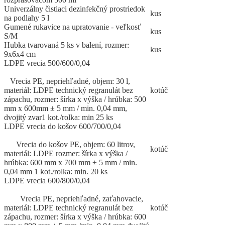
Univerzálny čistiaci dezinfekčný prostriedok
kus
na podlahy 5 l
Gumené rukavice na upratovanie - veľkosť
kus
S/M
Hubka tvarovaná 5 ks v balení, rozmer:
kus
9x6x4 cm
LDPE vrecia 500/600/0,04
Vrecia PE, nepriehľadné, objem: 30 l,
materiál: LDPE technický regranulát bez
kotúč
zápachu, rozmer: šírka x výška / hrúbka: 500
mm x 600mm ± 5 mm / min. 0,04 mm,
dvojitý zvar1 kot./rolka: min 25 ks
LDPE vrecia do košov 600/700/0,04
Vrecia do košov PE, objem: 60 litrov,
kotúč
materiál: LDPE rozmer: šírka x výška /
hrúbka: 600 mm x 700 mm ± 5 mm / min.
0,04 mm 1 kot./rolka: min. 20 ks
LDPE vrecia 600/800/0,04
Vrecia PE, nepriehľadné, zaťahovacie,
materiál: LDPE technický regranulát bez
kotúč
zápachu, rozmer: šírka x výška / hrúbka: 600