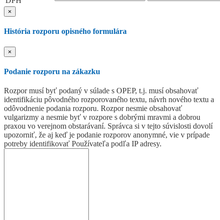
DPH
×
História rozporu opisného formulára
×
Podanie rozporu na zákazku
Rozpor musí byť podaný v súlade s OPEP, t.j. musí obsahovať
identifikáciu pôvodného rozporovaného textu, návrh nového textu a
odôvodnenie podania rozporu. Rozpor nesmie obsahovať
vulgarizmy a nesmie byť v rozpore s dobrými mravmi a dobrou
praxou vo verejnom obstarávaní. Správca si v tejto súvislosti dovolí
upozorniť, že aj keď je podanie rozporov anonymné, vie v prípade
potreby identifikovať Používateľa podľa IP adresy.