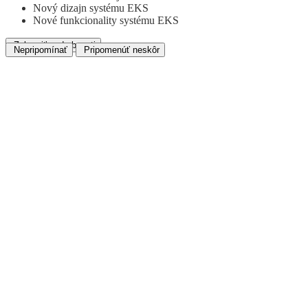
Nový dizajn systému EKS
Nové funkcionality systému EKS
Zobraziť podrobnosti
Nepripomínať
Pripomenúť neskôr