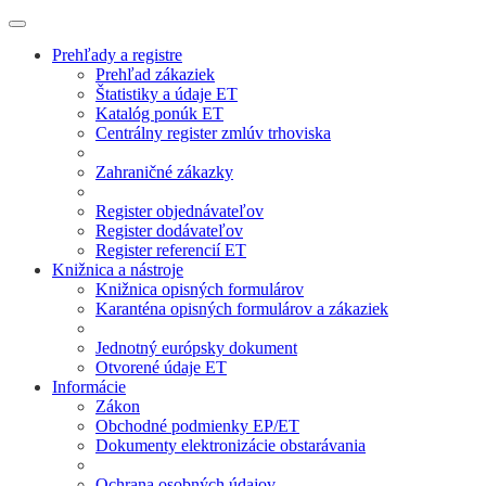
Prehľady a registre
Prehľad zákaziek
Štatistiky a údaje ET
Katalóg ponúk ET
Centrálny register zmlúv trhoviska
Zahraničné zákazky
Register objednávateľov
Register dodávateľov
Register referencií ET
Knižnica a nástroje
Knižnica opisných formulárov
Karanténa opisných formulárov a zákaziek
Jednotný európsky dokument
Otvorené údaje ET
Informácie
Zákon
Obchodné podmienky EP/ET
Dokumenty elektronizácie obstarávania
Ochrana osobných údajov