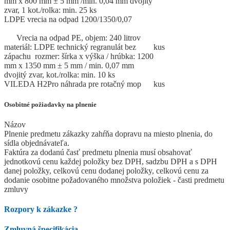
mm x 800 mm ± 5 mm /min. 0,04 mm dvojitý
zvar, 1 kot./rolka: min. 25 ks
LDPE vrecia na odpad 1200/1350/0,07
Vrecia na odpad PE, objem: 240 litrov
materiál: LDPE technický regranulát bez
kus
zápachu rozmer: šírka x výška / hrúbka: 1200
mm x 1350 mm ± 5 mm / min. 0,07 mm
dvojitý zvar, kot./rolka: min. 10 ks
VILEDA H2Pro náhrada pre rotačný mop
kus
Osobitné požiadavky na plnenie
Názov
Plnenie predmetu zákazky zahŕňa dopravu na miesto plnenia, do
sídla objednávateľa.
Faktúra za dodanú časť predmetu plnenia musí obsahovať
jednotkovú cenu každej položky bez DPH, sadzbu DPH a s DPH
danej položky, celkovú cenu dodanej položky, celkovú cenu za
dodanie osobitne požadovaného množstva položiek - časti predmetu
zmluvy
Rozpory k zákazke
?
Zmluvná špecifikácia