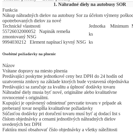
1. Náhradné diely na autobusy SOR
Funkcia
Nákup náhradných dielov na autobusy Sor za účelom výmeny poško
opotrebovaných dielov za nové
Technické vlastnosti
Jed
­not
­ka
Mi
­ni
­mum
55726032000052 Napinák remeňa
ks
zmontovaný NSG
9994030212 Element napínací kyvný NSG
ks
Osobitné požiadavky na plnenie
Názov
Vrátane dopravy na miesto plnenia
Predávajúci poskytne jednotkové ceny bez DPH do 24 hodín od
uzatvorenia zmluvy na základe ktorých bude vystavená objednávka
Predávajúci sa zaručuje za kvalitu a úplnosť dodávky tovaru
Náhradné diely musia byť nové, originálne alebo kvalitatívne
rovnocenné s originálmi.
Kupujúci je oprávnený odmietnuť prevzatie tovaru v prípade ak
preberaný tovar nespĺňa kvalitatívne požiadavky
Súčasťou dodávky pri doručení tovaru musí byť aj dodací list s
číslom objednávky a cenami jednotlivých náhradných dielov
uvedených bez DPH
Faktúra musí obsahovať číslo objednávky a všetky náležitosti