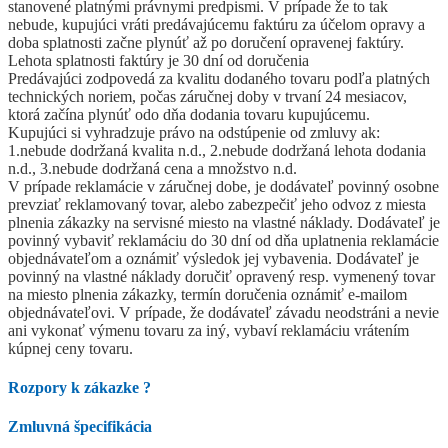
stanovené platnými právnymi predpismi. V prípade že to tak
nebude, kupujúci vráti predávajúcemu faktúru za účelom opravy a
doba splatnosti začne plynúť až po doručení opravenej faktúry.
Lehota splatnosti faktúry je 30 dní od doručenia
Predávajúci zodpovedá za kvalitu dodaného tovaru podľa platných
technických noriem, počas záručnej doby v trvaní 24 mesiacov,
ktorá začína plynúť odo dňa dodania tovaru kupujúcemu.
Kupujúci si vyhradzuje právo na odstúpenie od zmluvy ak:
1.nebude dodržaná kvalita n.d., 2.nebude dodržaná lehota dodania
n.d., 3.nebude dodržaná cena a množstvo n.d.
V prípade reklamácie v záručnej dobe, je dodávateľ povinný osobne
prevziať reklamovaný tovar, alebo zabezpečiť jeho odvoz z miesta
plnenia zákazky na servisné miesto na vlastné náklady. Dodávateľ je
povinný vybaviť reklamáciu do 30 dní od dňa uplatnenia reklamácie
objednávateľom a oznámiť výsledok jej vybavenia. Dodávateľ je
povinný na vlastné náklady doručiť opravený resp. vymenený tovar
na miesto plnenia zákazky, termín doručenia oznámiť e-mailom
objednávateľovi. V prípade, že dodávateľ závadu neodstráni a nevie
ani vykonať výmenu tovaru za iný, vybaví reklamáciu vrátením
kúpnej ceny tovaru.
Rozpory k zákazke
?
Zmluvná špecifikácia