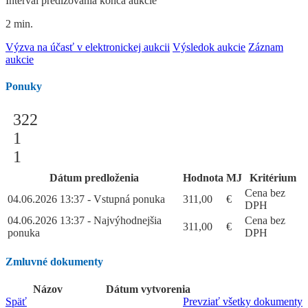
Interval predlžovania konca aukcie
2 min.
Výzva na účasť v elektronickej aukcii
Výsledok aukcie
Záznam
aukcie
Ponuky
322
1
1
Dátum predloženia
Hodnota
MJ
Kritérium
Cena bez
04.06.2026 13:37 - Vstupná ponuka
311,00
€
DPH
04.06.2026 13:37 - Najvýhodnejšia
Cena bez
311,00
€
ponuka
DPH
Zmluvné dokumenty
Názov
Dátum vytvorenia
Späť
Prevziať všetky dokumenty