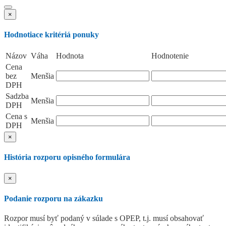
×
Hodnotiace kritériá ponuky
Názov
Váha
Hodnota
Hodnotenie
Cena
bez
Menšia
DPH
Sadzba
Menšia
DPH
Cena s
Menšia
DPH
×
História rozporu opisného formulára
×
Podanie rozporu na zákazku
Rozpor musí byť podaný v súlade s OPEP, t.j. musí obsahovať