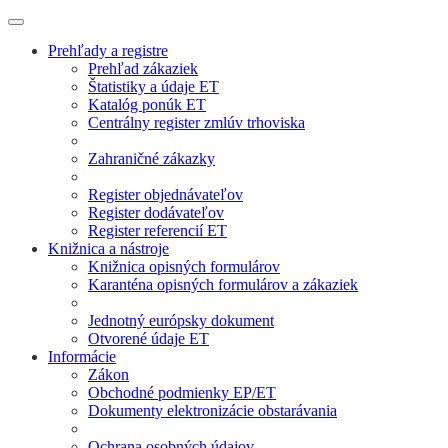
Prehľady a registre
Prehľad zákaziek
Štatistiky a údaje ET
Katalóg ponúk ET
Centrálny register zmlúv trhoviska
Zahraničné zákazky
Register objednávateľov
Register dodávateľov
Register referencií ET
Knižnica a nástroje
Knižnica opisných formulárov
Karanténa opisných formulárov a zákaziek
Jednotný európsky dokument
Otvorené údaje ET
Informácie
Zákon
Obchodné podmienky EP/ET
Dokumenty elektronizácie obstarávania
Ochrana osobných údajov