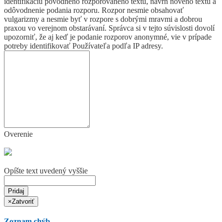
identifikáciu pôvodného rozporovaného textu, návrh nového textu a
odôvodnenie podania rozporu. Rozpor nesmie obsahovať
vulgarizmy a nesmie byť v rozpore s dobrými mravmi a dobrou
praxou vo verejnom obstarávaní. Správca si v tejto súvislosti dovolí
upozorniť, že aj keď je podanie rozporov anonymné, vie v prípade
potreby identifikovať Používateľa podľa IP adresy.
Overenie
Opíšte text uvedený vyššie
Pridaj
×
Zatvoriť
Zoznam chýb