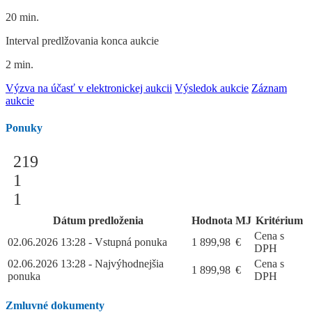
20 min.
Interval predlžovania konca aukcie
2 min.
Výzva na účasť v elektronickej aukcii
Výsledok aukcie
Záznam
aukcie
Ponuky
219
1
1
Dátum predloženia
Hodnota
MJ
Kritérium
Cena s
02.06.2026 13:28 - Vstupná ponuka
1 899,98
€
DPH
02.06.2026 13:28 - Najvýhodnejšia
Cena s
1 899,98
€
ponuka
DPH
Zmluvné dokumenty