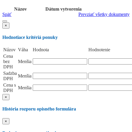
Názov
Dátum vytvorenia
Späť
Prevziať všetky dokumenty
×
Hodnotiace kritériá ponuky
Názov
Váha
Hodnota
Hodnotenie
Cena
bez
Menšia
DPH
Sadzba
Menšia
DPH
Cena s
Menšia
DPH
×
História rozporu opisného formulára
×