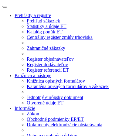
Prehľady a registre
Prehľad zákaziek
Štatistiky a údaje ET
Katalóg ponúk ET
Centrálny register zmlúv trhoviska
Zahraničné zákazky
Register objednávateľov
Register dodávateľov
Register referencií ET
Knižnica a nástroje
Knižnica opisných formulárov
Karanténa opisných formulárov a zákaziek
Jednotný európsky dokument
Otvorené údaje ET
Informácie
Zákon
Obchodné podmienky EP/ET
Dokumenty elektronizácie obstarávania
Ochrana osobných údajov