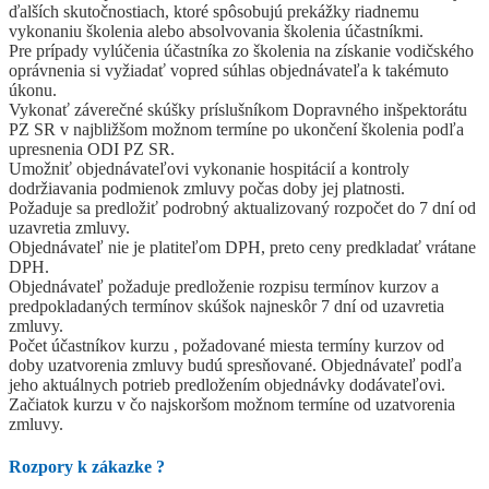
ďalších skutočnostiach, ktoré spôsobujú prekážky riadnemu
vykonaniu školenia alebo absolvovania školenia účastníkmi.
Pre prípady vylúčenia účastníka zo školenia na získanie vodičského
oprávnenia si vyžiadať vopred súhlas objednávateľa k takémuto
úkonu.
Vykonať záverečné skúšky príslušníkom Dopravného inšpektorátu
PZ SR v najbližšom možnom termíne po ukončení školenia podľa
upresnenia ODI PZ SR.
Umožniť objednávateľovi vykonanie hospitácií a kontroly
dodržiavania podmienok zmluvy počas doby jej platnosti.
Požaduje sa predložiť podrobný aktualizovaný rozpočet do 7 dní od
uzavretia zmluvy.
Objednávateľ nie je platiteľom DPH, preto ceny predkladať vrátane
DPH.
Objednávateľ požaduje predloženie rozpisu termínov kurzov a
predpokladaných termínov skúšok najneskôr 7 dní od uzavretia
zmluvy.
Počet účastníkov kurzu , požadované miesta termíny kurzov od
doby uzatvorenia zmluvy budú spresňované. Objednávateľ podľa
jeho aktuálnych potrieb predložením objednávky dodávateľovi.
Začiatok kurzu v čo najskoršom možnom termíne od uzatvorenia
zmluvy.
Rozpory k zákazke
?