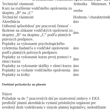
Technické vlastnosti
Jed
­not
­ka
Mi
­ni
­mum
Kurz na rozšírenie vodičského oprávnenia zo
osoba
skupiny „B“ na „C“
Technické vlastnosti
Hodnota / charakteristi
Akreditácia
áno
Odborná spôsobilosť pre pracovnú činnosť -
školenie na získanie vodičských oprávnení zo
áno
skupiny „B“ na skupinu „C“ podľa platných
právnych predpisov.
Poplatky za vykonanie psychologického
vyšetrenia žiadateľa o vodičské oprávnenie
áno
podľa platných právnych predpisov.
Poplatky za vykonanie kurzu prvej pomoci v
áno
rámci kurzu
Poplatky za vykonanie skúšky v rámci kurzu
áno
Poplatky za vydanie vodičského oprávnenia
áno
Poplatky za kolky
áno
Osobitné požiadavky na plnenie
Názov
Požaduje sa do 7 pracovných dní po uzatvorení zmluvy v EKS
predložiť platnú akreditáciu vydanú príslušným orgánom pre
uvedený druh vzdelávania v zmysle platnej legislatívy, nedodržanie