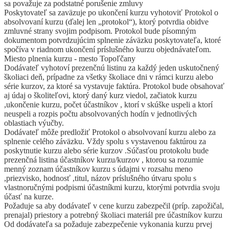
sa považuje za podstatné porušenie zmluvy
Poskytovateľ sa zaväzuje po ukončení kurzu vyhotoviť Protokol o
absolvovaní kurzu (ďalej len „protokol“), ktorý potvrdia obidve
zmluvné strany svojim podpisom. Protokol bude písomným
dokumentom potvrdzujúcim splnenie záväzku poskytovateľa, ktoré
spočíva v riadnom ukončení príslušného kurzu objednávateľom.
Miesto plnenia kurzu - mesto Topoľčany
Dodávateľ vyhotoví prezenčnú listinu za každý jeden uskutočnený
školiaci deň, prípadne za všetky školiace dni v rámci kurzu alebo
série kurzov, za ktoré sa vystavuje faktúra. Protokol bude obsahovať
aj údaj o školiteľovi, ktorý daný kurz viedol, začiatok kurzu
,ukončenie kurzu, počet účastníkov , ktorí v skúške uspeli a ktorí
neuspeli a rozpis počtu absolvovaných hodín v jednotlivých
oblastiach výučby.
Dodávateľ môže predložiť Protokol o absolvovaní kurzu alebo za
splnenie celého záväzku. Vždy spolu s vystavenou faktúrou za
poskytnutie kurzu alebo série kurzov .Súčasťou protokolu bude
prezenčná listina účastníkov kurzu/kurzov , ktorou sa rozumie
menný zoznam účastníkov kurzu s údajmi v rozsahu meno
,priezvisko, hodnosť ,titul, názov príslušného útvaru spolu s
vlastnoručnými podpismi účastníkmi kurzu, ktorými potvrdia svoju
účasť na kurze.
Požaduje sa aby dodávateľ v cene kurzu zabezpečil (príp. zapožičal,
prenajal) priestory a potrebný školiaci materiál pre účastníkov kurzu
Od dodávateľa sa požaduje zabezpečenie vykonania kurzu prvej