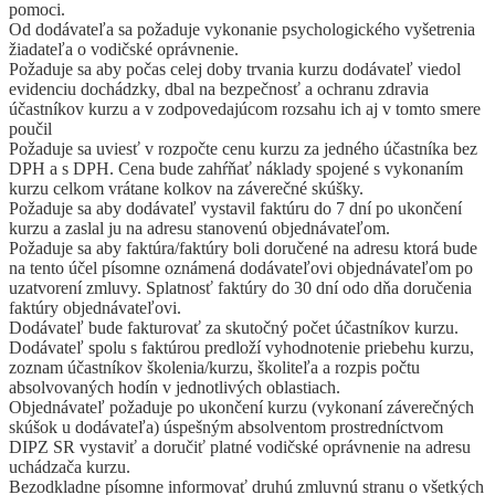
pomoci.
Od dodávateľa sa požaduje vykonanie psychologického vyšetrenia
žiadateľa o vodičské oprávnenie.
Požaduje sa aby počas celej doby trvania kurzu dodávateľ viedol
evidenciu dochádzky, dbal na bezpečnosť a ochranu zdravia
účastníkov kurzu a v zodpovedajúcom rozsahu ich aj v tomto smere
poučil
Požaduje sa uviesť v rozpočte cenu kurzu za jedného účastníka bez
DPH a s DPH. Cena bude zahŕňať náklady spojené s vykonaním
kurzu celkom vrátane kolkov na záverečné skúšky.
Požaduje sa aby dodávateľ vystavil faktúru do 7 dní po ukončení
kurzu a zaslal ju na adresu stanovenú objednávateľom.
Požaduje sa aby faktúra/faktúry boli doručené na adresu ktorá bude
na tento účel písomne oznámená dodávateľovi objednávateľom po
uzatvorení zmluvy. Splatnosť faktúry do 30 dní odo dňa doručenia
faktúry objednávateľovi.
Dodávateľ bude fakturovať za skutočný počet účastníkov kurzu.
Dodávateľ spolu s faktúrou predloží vyhodnotenie priebehu kurzu,
zoznam účastníkov školenia/kurzu, školiteľa a rozpis počtu
absolvovaných hodín v jednotlivých oblastiach.
Objednávateľ požaduje po ukončení kurzu (vykonaní záverečných
skúšok u dodávateľa) úspešným absolventom prostredníctvom
DIPZ SR vystaviť a doručiť platné vodičské oprávnenie na adresu
uchádzača kurzu.
Bezodkladne písomne informovať druhú zmluvnú stranu o všetkých