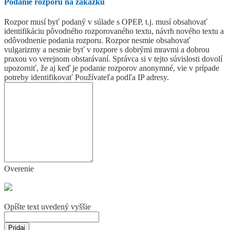
Podanie rozporu na zákazku
Rozpor musí byť podaný v súlade s OPEP, t.j. musí obsahovať
identifikáciu pôvodného rozporovaného textu, návrh nového textu a
odôvodnenie podania rozporu. Rozpor nesmie obsahovať
vulgarizmy a nesmie byť v rozpore s dobrými mravmi a dobrou
praxou vo verejnom obstarávaní. Správca si v tejto súvislosti dovolí
upozorniť, že aj keď je podanie rozporov anonymné, vie v prípade
potreby identifikovať Používateľa podľa IP adresy.
Overenie
Opíšte text uvedený vyššie
Pridaj