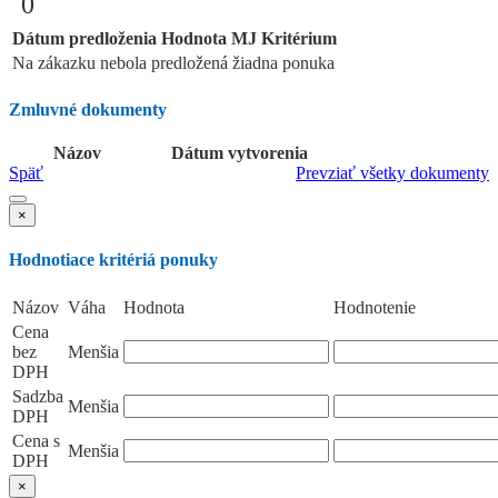
0
Dátum predloženia
Hodnota
MJ
Kritérium
Na zákazku nebola predložená žiadna ponuka
Zmluvné dokumenty
Názov
Dátum vytvorenia
Späť
Prevziať všetky dokumenty
×
Hodnotiace kritériá ponuky
Názov
Váha
Hodnota
Hodnotenie
Cena
bez
Menšia
DPH
Sadzba
Menšia
DPH
Cena s
Menšia
DPH
×