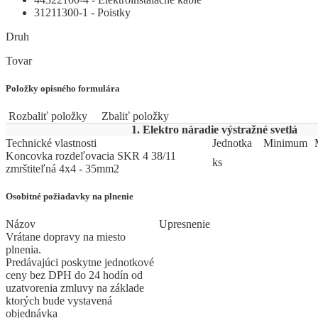
31211300-1 - Poistky
Druh
Tovar
Položky opisného formulára
Rozbaliť položky
Zbaliť položky
1. Elektro náradie výstražné svetlá
Technické vlastnosti
Jed
­not
­ka
Mi
­ni
­mum
Koncovka rozdeľovacia SKR 4 38/11
ks
zmrštiteľná 4x4 - 35mm2
Osobitné požiadavky na plnenie
Názov
Upresnenie
Vrátane dopravy na miesto
plnenia.
Predávajúci poskytne jednotkové
ceny bez DPH do 24 hodín od
uzatvorenia zmluvy na základe
ktorých bude vystavená
objednávka