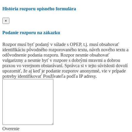
História rozporu opisného formulára
×
Podanie rozporu na zákazku
Rozpor musí byť podaný v súlade s OPEP, t.j. musí obsahovať
identifikáciu pôvodného rozporovaného textu, návrh nového textu a
odôvodnenie podania rozporu. Rozpor nesmie obsahovať
vulgarizmy a nesmie byť v rozpore s dobrými mravmi a dobrou
praxou vo verejnom obstarávaní. Správca si v tejto súvislosti dovolí
upozorniť, že aj keď je podanie rozporov anonymné, vie v prípade
potreby identifikovať Používateľa podľa IP adresy.
Overenie