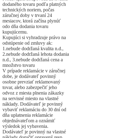
dodaného tovaru podľa platných
technických noriem, počas
záručnej doby v trvaní 24
mesiacov, ktorá začína plynúť
odo dňa dodania tovaru
kupujúcemu.
Kupujúci si vyhradzuje právo na
odstúpenie od zmluvy ak:
1.nebude dodržaná kvalita n.d.,
2.nebude dodržaná lehota dodania
n.d., 3.nebude dodržaná cena a
množstvo tovaru
V prípade reklamácie v záručnej
dobe, je dodávateľ povinný
osobne prevziať reklamovaný
tovar, alebo zabezpečiť jeho
odvoz z miesta plnenia zákazky
na servisné miesto na vlastné
náklady. Dodávateľ je povinný
vybaviť reklamáciu do 30 dní od
dňa uplatnenia reklamácie
objednávateľom a oznámiť
výsledok jej vybavenia.
Dodávateľ je povinný na vlastné
náklady doručiť opravený resp.