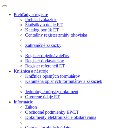
Prehľady a registre
Prehľad zákaziek
Štatistiky a údaje ET
Katalóg ponúk ET
Centrálny register zmlúv trhoviska
Zahraničné zákazky
Register objednávateľov
Register dodávateľov
Register referencií ET
Knižnica a nástroje
Knižnica opisných formulárov
Karanténa opisných formulárov a zákaziek
Jednotný európsky dokument
Otvorené údaje ET
Informácie
Zákon
Obchodné podmienky EP/ET
Dokumenty elektronizácie obstarávania
Ochrana osobných údajov