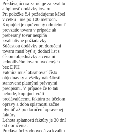
Predávajúci sa zaručuje za kvalitu
a úplnosť dodávky tovaru.
Pri položke č.4 požadujeme kábel
v celku - nie po 100 metroch.
Kupujúci je oprávnený odmietnuť
prevzatie tovaru v prípade ak
preberaný tovar nespĺňa
kvalitatívne požiadavky
Súčasťou dodávky pri doručení
tovaru musí byť aj dodací list s
číslom objednávky a cenami
jednotlivého tovaru uvedených
bez DPH
Faktúra musí obsahovať číslo
objednávky a všetky náležitosti
stanovené platnými právnymi
predpismi. V prípade že to tak
nebude, kupujúci vráti
predávajúcemu faktúru za účelom
opravy a doba splatnosti začne
plynúť až po doručení opravenej
faktúry.
Lehota splatnosti faktúry je 30 dní
od doručenia.
Predávajúci zodpovedá za kvalitu