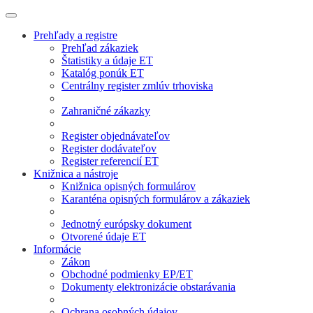
Prehľady a registre
Prehľad zákaziek
Štatistiky a údaje ET
Katalóg ponúk ET
Centrálny register zmlúv trhoviska
Zahraničné zákazky
Register objednávateľov
Register dodávateľov
Register referencií ET
Knižnica a nástroje
Knižnica opisných formulárov
Karanténa opisných formulárov a zákaziek
Jednotný európsky dokument
Otvorené údaje ET
Informácie
Zákon
Obchodné podmienky EP/ET
Dokumenty elektronizácie obstarávania
Ochrana osobných údajov