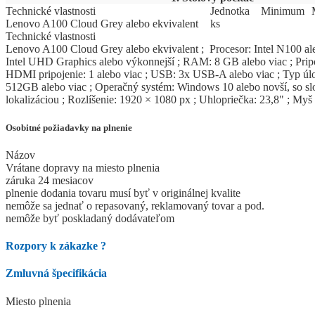
Technické vlastnosti
Jed
­not
­ka
Mi
­ni
­mum
Lenovo A100 Cloud Grey alebo ekvivalent
ks
Technické vlastnosti
Lenovo A100 Cloud Grey alebo ekvivalent ; Procesor: Intel N100 ale
Intel UHD Graphics alebo výkonnejší ; RAM: 8 GB alebo viac ; Pripo
HDMI pripojenie: 1 alebo viac ; USB: 3x USB-A alebo viac ; Typ úlo
512GB alebo viac ; Operačný systém: Windows 10 alebo novší, so sl
lokalizáciou ; Rozlíšenie: 1920 × 1080 px ; Uhlopriečka: 23,8" ; Myš 
Osobitné požiadavky na plnenie
Názov
Vrátane dopravy na miesto plnenia
záruka 24 mesiacov
plnenie dodania tovaru musí byť v originálnej kvalite
nemôže sa jednať o repasovaný, reklamovaný tovar a pod.
nemôže byť poskladaný dodávateľom
Rozpory k zákazke
?
Zmluvná špecifikácia
Miesto plnenia