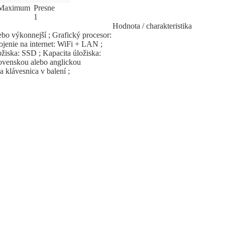
Ma
­xi
­mum
Pres
­ne
1
Hodnota / charakteristika
bo výkonnejší ; Grafický procesor:
jenie na internet: WiFi + LAN ;
žiska: SSD ; Kapacita úložiska:
ovenskou alebo anglickou
a klávesnica v balení ;