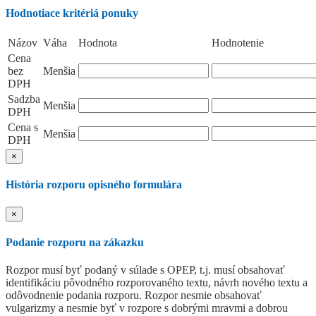
Hodnotiace kritériá ponuky
Názov
Váha
Hodnota
Hodnotenie
Cena
bez
Menšia
DPH
Sadzba
Menšia
DPH
Cena s
Menšia
DPH
×
História rozporu opisného formulára
×
Podanie rozporu na zákazku
Rozpor musí byť podaný v súlade s OPEP, t.j. musí obsahovať
identifikáciu pôvodného rozporovaného textu, návrh nového textu a
odôvodnenie podania rozporu. Rozpor nesmie obsahovať
vulgarizmy a nesmie byť v rozpore s dobrými mravmi a dobrou