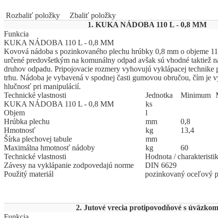
Rozbaliť položky
Zbaliť položky
1. KUKA NÁDOBA 110 L - 0,8 MM
Funkcia
KUKA NÁDOBA 110 L - 0,8 MM
Kovová nádoba s pozinkovaného plechu hrúbky 0,8 mm o objeme 110
určené predovšetkým na komunálny odpad avšak sú vhodné taktiež n
druhov odpadu. Pripojovacie rozmery vyhovujú vyklápacej technike
trhu. Nádoba je vybavená v spodnej časti gumovou obručou, čím je v
hlučnosť pri manipulácií.
Technické vlastnosti
Jed
­not
­ka
Mi
­ni
­mum
KUKA NÁDOBA 110 L - 0,8 MM
ks
Objem
l
Hrúbka plechu
mm
0,8
Hmotnosť
kg
13,4
Šírka plechovej tabule
mm
Maximálna hmotnosť nádoby
kg
60
Technické vlastnosti
Hodnota / charakteristi
Závesy na vyklápanie zodpovedajú norme
DIN 6629
Použitý materiál
pozinkovaný oceľový p
2. Jutové vrecia protipovodňové s úväzko
Funkcia