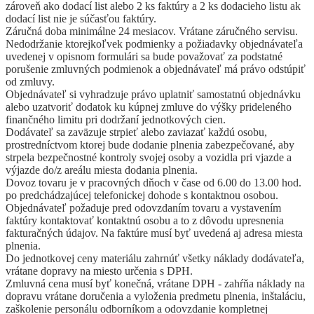
zároveň ako dodací list alebo 2 ks faktúry a 2 ks dodacieho listu ak
dodací list nie je súčasťou faktúry.
Záručná doba minimálne 24 mesiacov. Vrátane záručného servisu.
Nedodržanie ktorejkoľvek podmienky a požiadavky objednávateľa
uvedenej v opisnom formulári sa bude považovať za podstatné
porušenie zmluvných podmienok a objednávateľ má právo odstúpiť
od zmluvy.
Objednávateľ si vyhradzuje právo uplatniť samostatnú objednávku
alebo uzatvoriť dodatok ku kúpnej zmluve do výšky prideleného
finančného limitu pri dodržaní jednotkových cien.
Dodávateľ sa zaväzuje strpieť alebo zaviazať každú osobu,
prostredníctvom ktorej bude dodanie plnenia zabezpečované, aby
strpela bezpečnostné kontroly svojej osoby a vozidla pri vjazde a
výjazde do/z areálu miesta dodania plnenia.
Dovoz tovaru je v pracovných dňoch v čase od 6.00 do 13.00 hod.
po predchádzajúcej telefonickej dohode s kontaktnou osobou.
Objednávateľ požaduje pred odovzdaním tovaru a vystavením
faktúry kontaktovať kontaktnú osobu a to z dôvodu upresnenia
fakturačných údajov. Na faktúre musí byť uvedená aj adresa miesta
plnenia.
Do jednotkovej ceny materiálu zahrnúť všetky náklady dodávateľa,
vrátane dopravy na miesto určenia s DPH.
Zmluvná cena musí byť konečná, vrátane DPH - zahŕňa náklady na
dopravu vrátane doručenia a vyloženia predmetu plnenia, inštaláciu,
zaškolenie personálu odborníkom a odovzdanie kompletnej