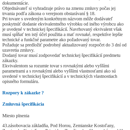
dokumentácie.
Objednávateľ si vyhradzuje právo na zmenu zmluvy počas jej
trvania podľa zákona o verejnom obstarávaní § 18.
Pri tovare s uvedeným konkrétnym názvom môže dodávateľ
poskytnúť dodanie ekvivalentného výrobku od iného výrobcu ako
je uvedené v technickej špecifikácií. Navrhovaný ekvivalent však
musí spĺňať ten istý účel použitia a mať rovnaké, respektíve lepšie
technické a funkčné parametre ako požadovaný tovar.
Požaduje sa predložiť podrobný aktualizovaný rozpočet do 3 dní od
uzavretia zmluvy.
Dodaný tovar musí zodpovedať technickej špecifikácií predmetu
zákazky.
Ekvivalentom sa rozumie tovar s rovnakými alebo vyššími
parametrami a s rovnakými alebo vyššími vlastnosťami ako sú
uvedené v technickej špecifikácií a v technických vlastnostiach
opisného formuláru.
Rozpory k zákazke
?
Zmluvná špecifikácia
Miesto plnenia
43.zásobovacia základňa, Pod Horou, Zemianske Kostoľany,