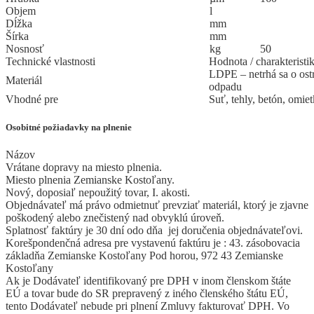
Objem
l
Dĺžka
mm
Šírka
mm
Nosnosť
kg
50
Technické vlastnosti
Hodnota / charakteristi
LDPE – netrhá sa o ost
Materiál
odpadu
Vhodné pre
Suť, tehly, betón, omi
Osobitné požiadavky na plnenie
Názov
Vrátane dopravy na miesto plnenia.
Miesto plnenia Zemianske Kostoľany.
Nový, doposiaľ nepoužitý tovar, I. akosti.
Objednávateľ má právo odmietnuť prevziať materiál, ktorý je zjavne
poškodený alebo znečistený nad obvyklú úroveň.
Splatnosť faktúry je 30 dní odo dňa jej doručenia objednávateľovi.
Korešpondenčná adresa pre vystavenú faktúru je : 43. zásobovacia
základňa Zemianske Kostoľany Pod horou, 972 43 Zemianske
Kostoľany
Ak je Dodávateľ identifikovaný pre DPH v inom členskom štáte
EÚ a tovar bude do SR prepravený z iného členského štátu EÚ,
tento Dodávateľ nebude pri plnení Zmluvy fakturovať DPH. Vo