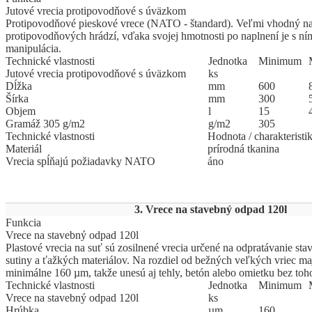
Jutové vrecia protipovodňové s úväzkom
Protipovodňové pieskové vrece (NATO - štandard). Veľmi vhodný na
protipovodňových hrádzí, vďaka svojej hmotnosti po naplnení je s n
manipulácia.
Technické vlastnosti
Jed
­not
­ka
Mi
­ni
­mum
Jutové vrecia protipovodňové s úväzkom
ks
Dĺžka
mm
600
Šírka
mm
300
Objem
l
15
Gramáž 305 g/m2
g/m2
305
Technické vlastnosti
Hodnota / charakteristi
Materiál
prírodná tkanina
Vrecia spĺňajú požiadavky NATO
áno
3. Vrece na stavebný odpad 120l
Funkcia
Vrece na stavebný odpad 120l
Plastové vrecia na suť sú zosilnené vrecia určené na odpratávanie st
sutiny a ťažkých materiálov. Na rozdiel od bežných veľkých vriec ma
minimálne 160 µm, takže unesú aj tehly, betón alebo omietku bez toho,
Technické vlastnosti
Jed
­not
­ka
Mi
­ni
­mum
Vrece na stavebný odpad 120l
ks
Hrúbka
µm
160