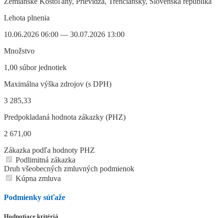
Zemianske Kostoľany, Prievidza, Trenčiansky, Slovenská republika
Lehota plnenia
10.06.2026 06:00 — 30.07.2026 13:00
Množstvo
1,00 súbor jednotiek
Maximálna výška zdrojov (s DPH)
3 285,33
Predpokladaná hodnota zákazky (PHZ)
2 671,00
Zákazka podľa hodnoty PHZ
Podlimitná zákazka
Druh všeobecných zmluvných podmienok
Kúpna zmluva
Podmienky súťaže
Hodnotiace kritériá