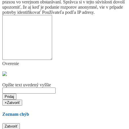
praxou vo verejnom obstarávaní. Správca si v tejto súvislosti dovolí
upozorniť, že aj keď je podanie rozporov anonymné, vie v prípade
potreby identifikovať Používateľa podľa IP adresy.
Overenie
Opíšte text uvedený vyššie
Pridaj
×
Zatvoriť
Zoznam chýb
Zatvoriť