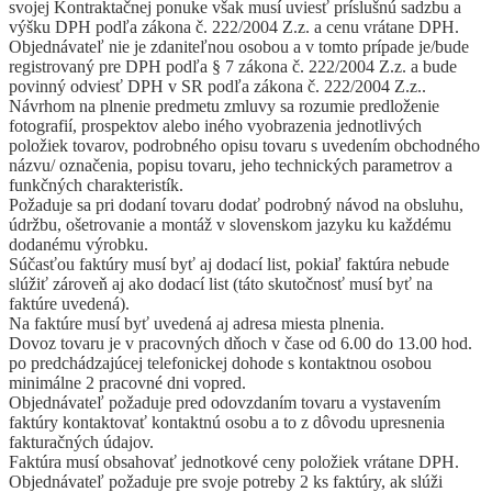
svojej Kontraktačnej ponuke však musí uviesť príslušnú sadzbu a
výšku DPH podľa zákona č. 222/2004 Z.z. a cenu vrátane DPH.
Objednávateľ nie je zdaniteľnou osobou a v tomto prípade je/bude
registrovaný pre DPH podľa § 7 zákona č. 222/2004 Z.z. a bude
povinný odviesť DPH v SR podľa zákona č. 222/2004 Z.z..
Návrhom na plnenie predmetu zmluvy sa rozumie predloženie
fotografií, prospektov alebo iného vyobrazenia jednotlivých
položiek tovarov, podrobného opisu tovaru s uvedením obchodného
názvu/ označenia, popisu tovaru, jeho technických parametrov a
funkčných charakteristík.
Požaduje sa pri dodaní tovaru dodať podrobný návod na obsluhu,
údržbu, ošetrovanie a montáž v slovenskom jazyku ku každému
dodanému výrobku.
Súčasťou faktúry musí byť aj dodací list, pokiaľ faktúra nebude
slúžiť zároveň aj ako dodací list (táto skutočnosť musí byť na
faktúre uvedená).
Na faktúre musí byť uvedená aj adresa miesta plnenia.
Dovoz tovaru je v pracovných dňoch v čase od 6.00 do 13.00 hod.
po predchádzajúcej telefonickej dohode s kontaktnou osobou
minimálne 2 pracovné dni vopred.
Objednávateľ požaduje pred odovzdaním tovaru a vystavením
faktúry kontaktovať kontaktnú osobu a to z dôvodu upresnenia
fakturačných údajov.
Faktúra musí obsahovať jednotkové ceny položiek vrátane DPH.
Objednávateľ požaduje pre svoje potreby 2 ks faktúry, ak slúži