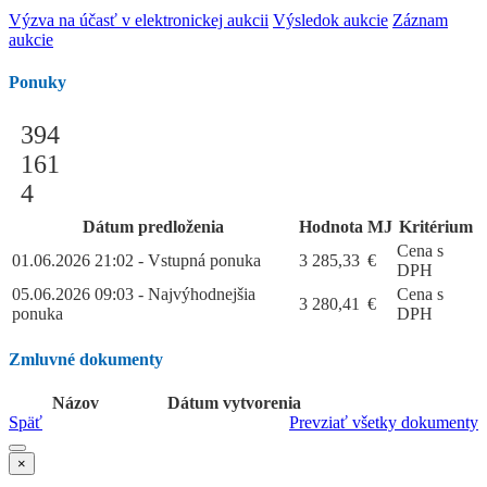
Výzva na účasť v elektronickej aukcii
Výsledok aukcie
Záznam
aukcie
Ponuky
394
161
4
Dátum predloženia
Hodnota
MJ
Kritérium
Cena s
01.06.2026 21:02 - Vstupná ponuka
3 285,33
€
DPH
05.06.2026 09:03 - Najvýhodnejšia
Cena s
3 280,41
€
ponuka
DPH
Zmluvné dokumenty
Názov
Dátum vytvorenia
Späť
Prevziať všetky dokumenty
×