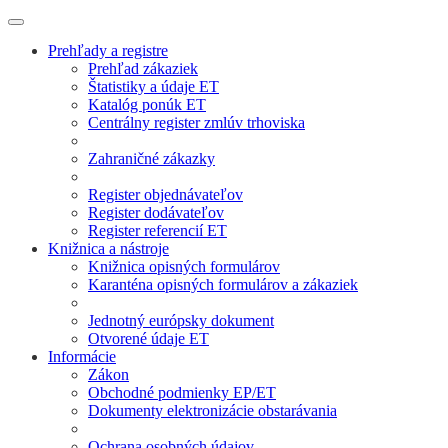
Prehľady a registre
Prehľad zákaziek
Štatistiky a údaje ET
Katalóg ponúk ET
Centrálny register zmlúv trhoviska
Zahraničné zákazky
Register objednávateľov
Register dodávateľov
Register referencií ET
Knižnica a nástroje
Knižnica opisných formulárov
Karanténa opisných formulárov a zákaziek
Jednotný európsky dokument
Otvorené údaje ET
Informácie
Zákon
Obchodné podmienky EP/ET
Dokumenty elektronizácie obstarávania
Ochrana osobných údajov