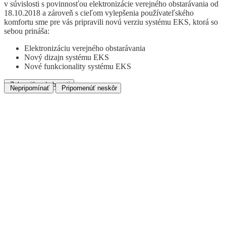
v súvislosti s povinnosťou elektronizácie verejného obstarávania od
18.10.2018 a zároveň s cieľom vylepšenia používateľského
komfortu sme pre vás pripravili novú verziu systému EKS, ktorá so
sebou prináša:
Elektronizáciu verejného obstarávania
Nový dizajn systému EKS
Nové funkcionality systému EKS
Zobraziť podrobnosti
Nepripomínať
Pripomenúť neskôr