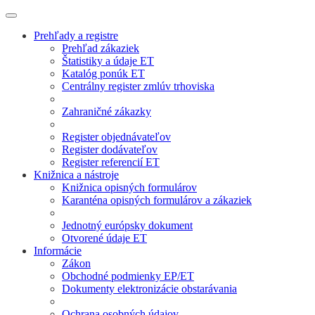
Prehľady a registre
Prehľad zákaziek
Štatistiky a údaje ET
Katalóg ponúk ET
Centrálny register zmlúv trhoviska
Zahraničné zákazky
Register objednávateľov
Register dodávateľov
Register referencií ET
Knižnica a nástroje
Knižnica opisných formulárov
Karanténa opisných formulárov a zákaziek
Jednotný európsky dokument
Otvorené údaje ET
Informácie
Zákon
Obchodné podmienky EP/ET
Dokumenty elektronizácie obstarávania
Ochrana osobných údajov