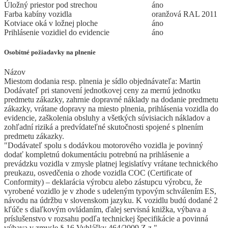
Úložný priestor pod strechou
áno
Farba kabíny vozidla
oranžová RAL 2011
Kotviace oká v ložnej ploche
áno
Prihlásenie vozidiel do evidencie
áno
Osobitné požiadavky na plnenie
Názov
Miestom dodania resp. plnenia je sídlo objednávateľa: Martin
Dodávateľ pri stanovení jednotkovej ceny za mernú jednotku
predmetu zákazky, zahrnie dopravné náklady na dodanie predmetu
zákazky, vrátane dopravy na miesto plnenia, prihlásenia vozidla do
evidencie, zaškolenia obsluhy a všetkých súvisiacich nákladov a
zohľadní riziká a predvídateľné skutočnosti spojené s plnením
predmetu zákazky.
"Dodávateľ spolu s dodávkou motorového vozidla je povinný
dodať kompletnú dokumentáciu potrebnú na prihlásenie a
prevádzku vozidla v zmysle platnej legislatívy vrátane technického
preukazu, osvedčenia o zhode vozidla COC (Certificate of
Conformity) – deklarácia výrobcu alebo zástupcu výrobcu, že
vyrobené vozidlo je v zhode s udeleným typovým schválením ES,
návodu na údržbu v slovenskom jazyku. K vozidlu budú dodané 2
kľúče s diaľkovým ovládaním, ďalej servisná knižka, výbava a
príslušenstvo v rozsahu podľa technickej špecifikácie a povinná
výbava v zmysle § 16 Vyhlášky 464/2009 Z.z."