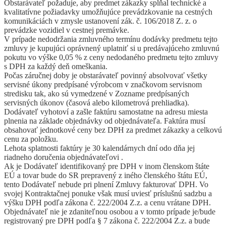
Obstarávateľ požaduje, aby predmet zákazky spĺňal technické a
kvalitatívne požiadavky umožňujúce prevádzkovanie na cestných
komunikáciách v zmysle ustanovení zák. č. 106/2018 Z. z. o
prevádzke vozidiel v cestnej premávke.
V prípade nedodržania zmluvného termínu dodávky predmetu tejto
zmluvy je kupujúci oprávnený uplatniť si u predávajúceho zmluvnú
pokutu vo výške 0,05 % z ceny nedodaného predmetu tejto zmluvy
s DPH za každý deň omeškania.
Počas záručnej doby je obstarávateľ povinný absolvovať všetky
servisné úkony predpísané výrobcom v značkovom servisnom
stredisku tak, ako sú vymedzené v Zozname predpísaných
servisných úkonov (časová alebo kilometrová prehliadka).
Dodávateľ vyhotoví a zašle faktúru samostatne na adresu miesta
plnenia na základe objednávky od objednávateľa. Faktúra musí
obsahovať jednotkové ceny bez DPH za predmet zákazky a celkovú
cenu za položku.
Lehota splatnosti faktúry je 30 kalendárnych dní odo dňa jej
riadneho doručenia objednávateľovi .
Ak je Dodávateľ identifikovaný pre DPH v inom členskom štáte
EÚ a tovar bude do SR prepravený z iného členského štátu EÚ,
tento Dodávateľ nebude pri plnení Zmluvy fakturovať DPH. Vo
svojej Kontraktačnej ponuke však musí uviesť príslušnú sadzbu a
výšku DPH podľa zákona č. 222/2004 Z.z. a cenu vrátane DPH.
Objednávateľ nie je zdaniteľnou osobou a v tomto prípade je/bude
registrovaný pre DPH podľa § 7 zákona č. 222/2004 Z.z. a bude