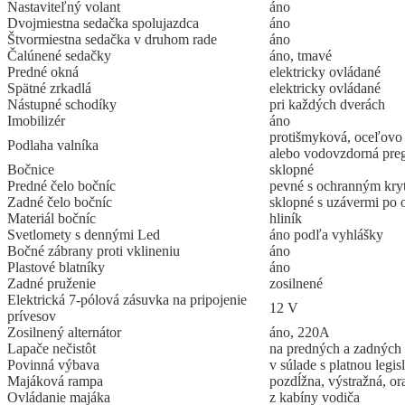
Nastaviteľný volant
áno
Dvojmiestna sedačka spolujazdca
áno
Štvormiestna sedačka v druhom rade
áno
Čalúnené sedačky
áno, tmavé
Predné okná
elektricky ovládané
Spätné zrkadlá
elektricky ovládané
Nástupné schodíky
pri každých dverách
Imobilizér
áno
protišmyková, oceľovo
Podlaha valníka
alebo vodovzdorná preg
Bočnice
sklopné
Predné čelo bočníc
pevné s ochranným kry
Zadné čelo bočníc
sklopné s uzávermi po 
Materiál bočníc
hliník
Svetlomety s dennými Led
áno podľa vyhlášky
Bočné zábrany proti vklineniu
áno
Plastové blatníky
áno
Zadné pruženie
zosilnené
Elektrická 7-pólová zásuvka na pripojenie
12 V
prívesov
Zosilnený alternátor
áno, 220A
Lapače nečistôt
na predných a zadných
Povinná výbava
v súlade s platnou legis
Majáková rampa
pozdĺžna, výstražná, o
Ovládanie majáka
z kabíny vodiča