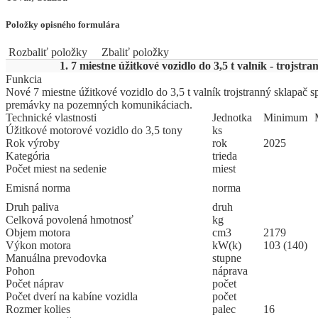
Položky opisného formulára
Rozbaliť položky
Zbaliť položky
1. 7 miestne úžitkové vozidlo do 3,5 t valník - trojstr
Funkcia
Nové 7 miestne úžitkové vozidlo do 3,5 t valník trojstranný sklapač
premávky na pozemných komunikáciach.
Technické vlastnosti
Jed
­not
­ka
Mi
­ni
­mum
Úžitkové motorové vozidlo do 3,5 tony
ks
Rok výroby
rok
2025
Kategória
trieda
Počet miest na sedenie
miest
Emisná norma
norma
Druh paliva
druh
Celková povolená hmotnosť
kg
Objem motora
cm3
2179
Výkon motora
kW(k)
103 (140)
Manuálna prevodovka
stupne
Pohon
náprava
Počet náprav
počet
Počet dverí na kabíne vozidla
počet
Rozmer kolies
palec
16