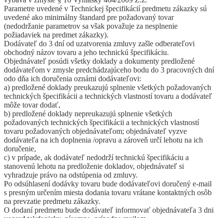
Parametre uvedené v Technickej špecifikácií predmetu zákazky sú
uvedené ako minimálny štandard pre požadovaný tovar
(nedodržanie parametrov sa však považuje za nesplnenie
požiadaviek na predmet zákazky).
Dodávateľ do 3 dní od uzatvorenia zmluvy zašle odberateľovi
obchodný názov tovaru a jeho technickú špecifikáciu.
Objednávateľ posúdi všetky doklady a dokumenty predložené
dodávateľom v zmysle predchádzajúceho bodu do 3 pracovných dní
odo dňa ich doručenia oznámi dodávateľovi:
a) predložené doklady preukazujú splnenie všetkých požadovaných
technických špecifikácii a technických vlastností tovaru a dodávateľ
môže tovar dodať,
b) predložené doklady nepreukazujú splnenie všetkých
požadovaných technických špecifikácii a technických vlastností
tovaru požadovaných objednávateľom; objednávateľ vyzve
dodávateľa na ich doplnenia /opravu a zároveň určí lehotu na ich
doručenie,
c) v prípade, ak dodávateľ nedodrží technickú špecifikáciu a
stanovenú lehotu na predloženie dokladov, objednávateľ si
vyhradzuje právo na odstúpenia od zmluvy.
Po odsúhlasení dodávky tovaru bude dodávateľovi doručený e-mail
s presným určením miesta dodania tovaru vrátane kontaktných osôb
na prevzatie predmetu zákazky.
O dodaní predmetu bude dodávateľ informovať objednávateľa 3 dni