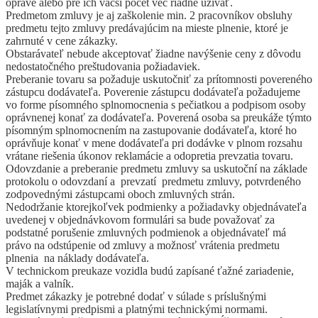
oprave alebo pre ich väčší počet vec riadne užívať.
Predmetom zmluvy je aj zaškolenie min. 2 pracovníkov obsluhy
predmetu tejto zmluvy predávajúcim na mieste plnenie, ktoré je
zahrnuté v cene zákazky.
Obstarávateľ nebude akceptovať žiadne navýšenie ceny z dôvodu
nedostatočného preštudovania požiadaviek.
Preberanie tovaru sa požaduje uskutočniť za prítomnosti povereného
zástupcu dodávateľa. Poverenie zástupcu dodávateľa požadujeme
vo forme písomného splnomocnenia s pečiatkou a podpisom osoby
oprávnenej konať za dodávateľa. Poverená osoba sa preukáže týmto
písomným splnomocnením na zastupovanie dodávateľa, ktoré ho
oprávňuje konať v mene dodávateľa pri dodávke v plnom rozsahu
vrátane riešenia úkonov reklamácie a odopretia prevzatia tovaru.
Odovzdanie a preberanie predmetu zmluvy sa uskutoční na základe
protokolu o odovzdaní a prevzatí predmetu zmluvy, potvrdeného
zodpovednými zástupcami oboch zmluvných strán.
Nedodržanie ktorejkoľvek podmienky a požiadavky objednávateľa
uvedenej v objednávkovom formulári sa bude považovať za
podstatné porušenie zmluvných podmienok a objednávateľ má
právo na odstúpenie od zmluvy a možnosť vrátenia predmetu
plnenia na náklady dodávateľa.
V technickom preukaze vozidla budú zapísané ťažné zariadenie,
maják a valník.
Predmet zákazky je potrebné dodať v súlade s príslušnými
legislatívnymi predpismi a platnými technickými normami.