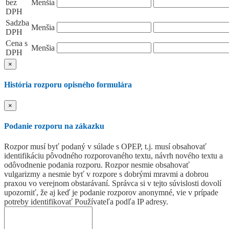
bez
Menšia
DPH
Sadzba
Menšia
DPH
Cena s
Menšia
DPH
×
História rozporu opisného formulára
×
Podanie rozporu na zákazku
Rozpor musí byť podaný v súlade s OPEP, t.j. musí obsahovať
identifikáciu pôvodného rozporovaného textu, návrh nového textu a
odôvodnenie podania rozporu. Rozpor nesmie obsahovať
vulgarizmy a nesmie byť v rozpore s dobrými mravmi a dobrou
praxou vo verejnom obstarávaní. Správca si v tejto súvislosti dovolí
upozorniť, že aj keď je podanie rozporov anonymné, vie v prípade
potreby identifikovať Používateľa podľa IP adresy.