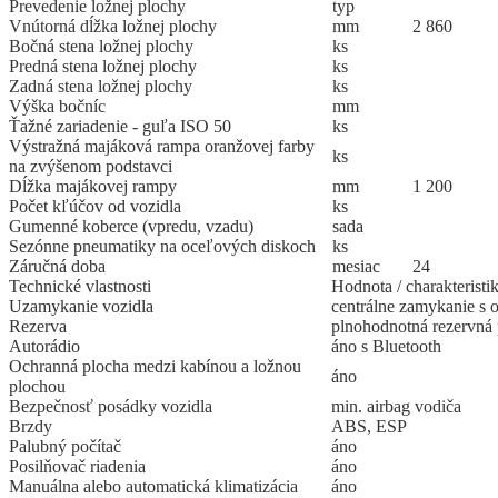
Prevedenie ložnej plochy
typ
Vnútorná dĺžka ložnej plochy
mm
2 860
Bočná stena ložnej plochy
ks
Predná stena ložnej plochy
ks
Zadná stena ložnej plochy
ks
Výška bočníc
mm
Ťažné zariadenie - guľa ISO 50
ks
Výstražná majáková rampa oranžovej farby
ks
na zvýšenom podstavci
Dĺžka majákovej rampy
mm
1 200
Počet kľúčov od vozidla
ks
Gumenné koberce (vpredu, vzadu)
sada
Sezónne pneumatiky na oceľových diskoch
ks
Záručná doba
mesiac
24
Technické vlastnosti
Hodnota / charakteristi
Uzamykanie vozidla
centrálne zamykanie s 
Rezerva
plnohodnotná rezervná
Autorádio
áno s Bluetooth
Ochranná plocha medzi kabínou a ložnou
áno
plochou
Bezpečnosť posádky vozidla
min. airbag vodiča
Brzdy
ABS, ESP
Palubný počítač
áno
Posilňovač riadenia
áno
Manuálna alebo automatická klimatizácia
áno