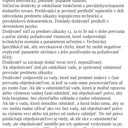
vopred telefonicky, písomne, prípadne mailom.
Súčasťou dodávky je odskúšanie funkčnosti a prevádzkyschopnosti
dodaného tovaru. Predávajúci je povinný predložiť najneskôr v deň
odovzdania predmetu zákazky kupujúcemu technickú a
prevádzkovú dokumentáciu. Doklady dodávateľ predloží v
slovenskom jazyku.
Dodávateľ ručí za predmet zákazky t.j. za to že má v dobe prevzatia
a počas záruky požadované vlastnosti, ktoré zodpovedajú
technickým normám a parametrom určeným v Technickej
špecifikácií tak, aby nevykazoval chyby, ktoré by mohli negatívne
ovplyvniť parametre súvisiace s jeho používaním na požadované
účely.
Dodávateľ sa zaväzuje dodať tovar nový, nepoužívaný.
Ak objednávateľ zistí pri odskúšaní vadu, je oprávnený odmietnuť
prevzatie predmetu zákazky.
Dodávateľ zodpovedá za vady, ktoré mal predmet zmluvy v čase
prevzatia objednávateľom, aj keď sa vada stane pozorovateľnou až
po tomto čase. Ak ide o odstrániteľnú vadu, ktorú je možné opravou
alebo výmenou vadnej časti odstrániť, má objednávateľ právo, aby
bola bezplatne, bez zbytočného odkladu a riadne odstránená.
Ak ide o vadu, ktorú nemožno odstrániť, a ktorá bráni tomu, aby sa
vec mohla riadne užívať ako vec bez vady, má objednávateľ právo
na výmenu veci alebo má právo od zmluvy odstúpiť. Tie isté práva
prislúchajú objednávateľovi aj vtedy, ak ide síce o odstrániteľné
vady, ale objednávateľ nemôže pre ich opätovné vyskytnutie sa po