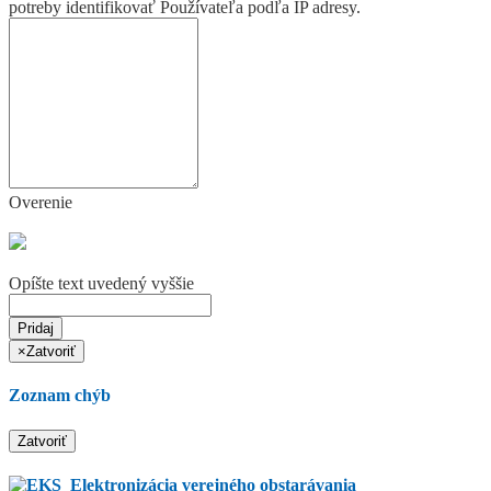
potreby identifikovať Používateľa podľa IP adresy.
Overenie
Opíšte text uvedený vyššie
Pridaj
×
Zatvoriť
Zoznam chýb
Zatvoriť
Elektronizácia verejného obstarávania