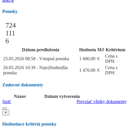
aukcie
Ponuky
724
111
6
Dátum predloženia
Hodnota
MJ
Kritérium
Cena s
25.05.2026 08:58 - Vstupná ponuka
1 600,00
€
DPH
26.05.2026 10:39 - Najvýhodnejšia
Cena s
1 476,00
€
ponuka
DPH
Zmluvné dokumenty
Názov
Dátum vytvorenia
Späť
Prevziať všetky dokumenty
×
Hodnotiace kritériá ponuky