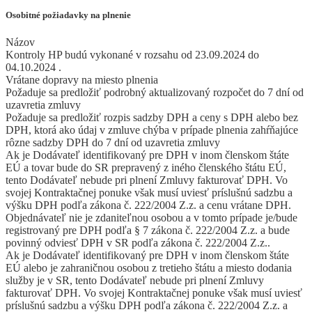
Osobitné požiadavky na plnenie
Názov
Kontroly HP budú vykonané v rozsahu od 23.09.2024 do
04.10.2024 .
Vrátane dopravy na miesto plnenia
Požaduje sa predložiť podrobný aktualizovaný rozpočet do 7 dní od
uzavretia zmluvy
Požaduje sa predložiť rozpis sadzby DPH a ceny s DPH alebo bez
DPH, ktorá ako údaj v zmluve chýba v prípade plnenia zahŕňajúce
rôzne sadzby DPH do 7 dní od uzavretia zmluvy
Ak je Dodávateľ identifikovaný pre DPH v inom členskom štáte
EÚ a tovar bude do SR prepravený z iného členského štátu EÚ,
tento Dodávateľ nebude pri plnení Zmluvy fakturovať DPH. Vo
svojej Kontraktačnej ponuke však musí uviesť príslušnú sadzbu a
výšku DPH podľa zákona č. 222/2004 Z.z. a cenu vrátane DPH.
Objednávateľ nie je zdaniteľnou osobou a v tomto prípade je/bude
registrovaný pre DPH podľa § 7 zákona č. 222/2004 Z.z. a bude
povinný odviesť DPH v SR podľa zákona č. 222/2004 Z.z..
Ak je Dodávateľ identifikovaný pre DPH v inom členskom štáte
EÚ alebo je zahraničnou osobou z tretieho štátu a miesto dodania
služby je v SR, tento Dodávateľ nebude pri plnení Zmluvy
fakturovať DPH. Vo svojej Kontraktačnej ponuke však musí uviesť
príslušnú sadzbu a výšku DPH podľa zákona č. 222/2004 Z.z. a