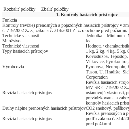
Rozbaliť položky
Zbaliť položky
1. Kontroly hasiacich prístrojov
Funkcia
Kontroly (revízie) prenosných a pojazdných hasiacich prístrojov v 
č. 719/2002 Z. z., zákona č. 314/2001 Z. z. o ochrane pred požiarmi.
Technické vlastnosti
Jed
­not
­ka
Mi
­ni
­mum
Množstvo
ks
Technické vlastnosti
Hodnota / charakteristi
Typy hasiacich prístrojov
1 kg, 2 kg, 4 kg, 5 kg, 
Kovoslužba, Tepostop, 
Vítkovice, Pyrokontrol
Výrobcovia
Pyronova, Neuruppin
Tuson, U. Hradište, Sie
Corporation
Revízia hasiacich stroj
MV SR č. 719/2002 Z.z.
Revízia hasiacich prístrojov
ustanovujú vlastnosti,
prevádzkovania a zabez
kontroly hasiacich príst
Druhy náplne prenosných hasiacich prístrojov
CO2 snehový, práškový
Revízia prenosných a p
Revízia hasiacich prístrojov
podľa zákona č. 314/20
pred požiarmi