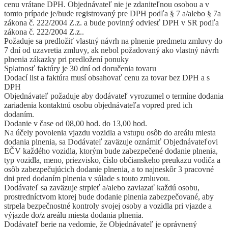
cenu vrátane DPH. Objednávateľ nie je zdaniteľnou osobou a v
tomto prípade je/bude registrovaný pre DPH podľa § 7 a/alebo § 7a
zákona č. 222/2004 Z.z. a bude povinný odviesť DPH v SR podľa
zákona č. 222/2004 Z.z..
Požaduje sa predložiť vlastný návrh na plnenie predmetu zmluvy do
7 dní od uzavretia zmluvy, ak nebol požadovaný ako vlastný návrh
plnenia zákazky pri predložení ponuky
Splatnosť faktúry je 30 dní od doručenia tovaru
Dodací list a faktúra musí obsahovať cenu za tovar bez DPH a s
DPH
Objednávateľ požaduje aby dodávateľ vyrozumel o termíne dodania
zariadenia kontaktnú osobu objednávateľa vopred pred ich
dodaním.
Dodanie v čase od 08,00 hod. do 13,00 hod.
Na účely povolenia vjazdu vozidla a vstupu osôb do areálu miesta
dodania plnenia, sa Dodávateľ zaväzuje oznámiť Objednávateľovi
EČV každého vozidla, ktorým bude zabezpečené dodanie plnenia,
typ vozidla, meno, priezvisko, číslo občianskeho preukazu vodiča a
osôb zabezpečujúcich dodanie plnenia, a to najneskôr 3 pracovné
dni pred dodaním plnenia v súlade s touto zmluvou.
Dodávateľ sa zaväzuje strpieť a/alebo zaviazať každú osobu,
prostredníctvom ktorej bude dodanie plnenia zabezpečované, aby
strpela bezpečnostné kontroly svojej osoby a vozidla pri vjazde a
výjazde do/z areálu miesta dodania plnenia.
Dodávateľ berie na vedomie, že Objednávateľ je oprávnený