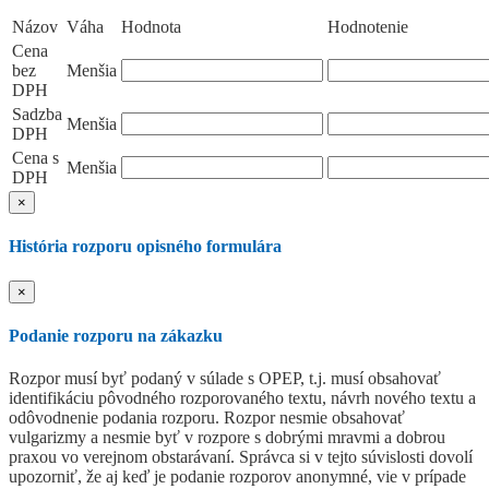
Názov
Váha
Hodnota
Hodnotenie
Cena
bez
Menšia
DPH
Sadzba
Menšia
DPH
Cena s
Menšia
DPH
×
História rozporu opisného formulára
×
Podanie rozporu na zákazku
Rozpor musí byť podaný v súlade s OPEP, t.j. musí obsahovať
identifikáciu pôvodného rozporovaného textu, návrh nového textu a
odôvodnenie podania rozporu. Rozpor nesmie obsahovať
vulgarizmy a nesmie byť v rozpore s dobrými mravmi a dobrou
praxou vo verejnom obstarávaní. Správca si v tejto súvislosti dovolí
upozorniť, že aj keď je podanie rozporov anonymné, vie v prípade