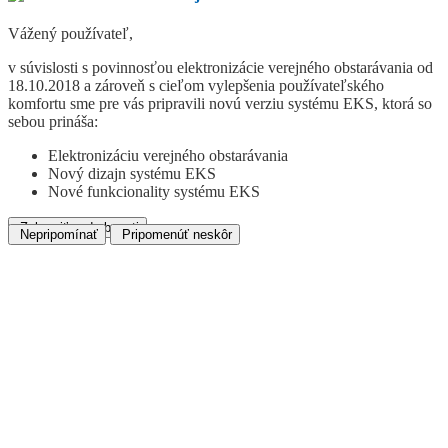
Vážený používateľ,
v súvislosti s povinnosťou elektronizácie verejného obstarávania od
18.10.2018 a zároveň s cieľom vylepšenia používateľského
komfortu sme pre vás pripravili novú verziu systému EKS, ktorá so
sebou prináša:
Elektronizáciu verejného obstarávania
Nový dizajn systému EKS
Nové funkcionality systému EKS
Zobraziť podrobnosti
Nepripomínať
Pripomenúť neskôr