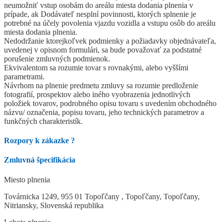
neumožniť vstup osobám do areálu miesta dodania plnenia v
prípade, ak Dodávateľ nesplní povinnosti, ktorých splnenie je
potrebné na účely povolenia vjazdu vozidla a vstupu osôb do areálu
miesta dodania plnenia.
Nedodržanie ktorejkoľvek podmienky a požiadavky objednávateľa,
uvedenej v opisnom formulári, sa bude považovať za podstatné
porušenie zmluvných podmienok.
Ekvivalentom sa rozumie tovar s rovnakými, alebo vyššími
parametrami.
Návrhom na plnenie predmetu zmluvy sa rozumie predloženie
fotografií, prospektov alebo iného vyobrazenia jednotlivých
položiek tovarov, podrobného opisu tovaru s uvedením obchodného
názvu/ označenia, popisu tovaru, jeho technických parametrov a
funkčných charakteristík.
Rozpory k zákazke
?
Zmluvná špecifikácia
Miesto plnenia
Továrnicka 1249, 955 01 Topoľčany , Topoľčany, Topoľčany,
Nitriansky, Slovenská republika