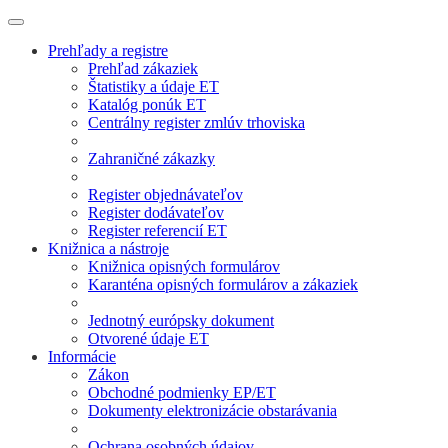
Prehľady a registre
Prehľad zákaziek
Štatistiky a údaje ET
Katalóg ponúk ET
Centrálny register zmlúv trhoviska
Zahraničné zákazky
Register objednávateľov
Register dodávateľov
Register referencií ET
Knižnica a nástroje
Knižnica opisných formulárov
Karanténa opisných formulárov a zákaziek
Jednotný európsky dokument
Otvorené údaje ET
Informácie
Zákon
Obchodné podmienky EP/ET
Dokumenty elektronizácie obstarávania
Ochrana osobných údajov