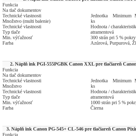
Funkcia
Na tlač dokumentov
Technické vlastnosti
Jed
­not
­ka
Mi
­ni
­mum
Množstvo (multi balenie)
ks
Technické vlastnosti
Hodnota / charakteristi
Typ tlače
atramentová
Min. výťažnosť
300 strán pri 5 % pokry
Farba
Azúrová, Purpurová, Žl
2. Náplň ink PGI-555PGBK Canon XXL pre tlačiareň Canon
Funkcia
Na tlač dokumentov
Technické vlastnosti
Jed
­not
­ka
Mi
­ni
­mum
Množstvo
ks
Technické vlastnosti
Hodnota / charakteristi
Typ tlače
atramentová
Min. výťažnosť
1000 strán pri 5 % pokr
Farba
Čierna
3. Náplň ink Canon PG-545+ CL-546 pre tlačiareň Canon Pixi
Funkcia