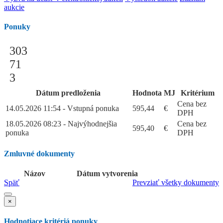
aukcie
Ponuky
303
71
3
Dátum predloženia
Hodnota
MJ
Kritérium
Cena bez
14.05.2026 11:54 - Vstupná ponuka
595,44
€
DPH
18.05.2026 08:23 - Najvýhodnejšia
Cena bez
595,40
€
ponuka
DPH
Zmluvné dokumenty
Názov
Dátum vytvorenia
Späť
Prevziať všetky dokumenty
×
Hodnotiace kritériá ponuky