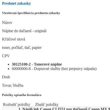
Predmet zákazky
Všeobecná špecifikácia predmetu zákazky
Názov
Náplne do tlačiarní - originál
Kľúčové slová
toner, počítač, tlač, papier
CPV
30125100-2 - Tonerové náplne
60000000-8 - Dopravné služby (bez prepravy odpadu)
Druh
Tovar, Služba
Položky opisného formulára
Rozbaliť položky
Zbaliť položky
1. Náplň ink Canon CLI551 pre tlačiareň Canon MX 92