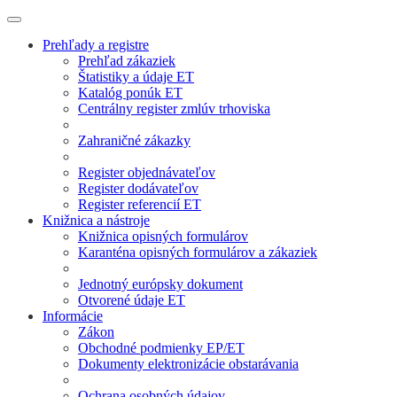
Prehľady a registre
Prehľad zákaziek
Štatistiky a údaje ET
Katalóg ponúk ET
Centrálny register zmlúv trhoviska
Zahraničné zákazky
Register objednávateľov
Register dodávateľov
Register referencií ET
Knižnica a nástroje
Knižnica opisných formulárov
Karanténa opisných formulárov a zákaziek
Jednotný európsky dokument
Otvorené údaje ET
Informácie
Zákon
Obchodné podmienky EP/ET
Dokumenty elektronizácie obstarávania
Ochrana osobných údajov