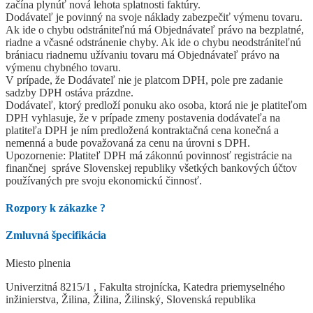
začína plynúť nová lehota splatnosti faktúry.
Dodávateľ je povinný na svoje náklady zabezpečiť výmenu tovaru.
Ak ide o chybu odstrániteľnú má Objednávateľ právo na bezplatné,
riadne a včasné odstránenie chyby. Ak ide o chybu neodstrániteľnú
brániacu riadnemu užívaniu tovaru má Objednávateľ právo na
výmenu chybného tovaru.
V prípade, že Dodávateľ nie je platcom DPH, pole pre zadanie
sadzby DPH ostáva prázdne.
Dodávateľ, ktorý predloží ponuku ako osoba, ktorá nie je platiteľom
DPH vyhlasuje, že v prípade zmeny postavenia dodávateľa na
platiteľa DPH je ním predložená kontraktačná cena konečná a
nemenná a bude považovaná za cenu na úrovni s DPH.
Upozornenie: Platiteľ DPH má zákonnú povinnosť registrácie na
finančnej správe Slovenskej republiky všetkých bankových účtov
používaných pre svoju ekonomickú činnosť.
Rozpory k zákazke
?
Zmluvná špecifikácia
Miesto plnenia
Univerzitná 8215/1 , Fakulta strojnícka, Katedra priemyselného
inžinierstva, Žilina, Žilina, Žilinský, Slovenská republika