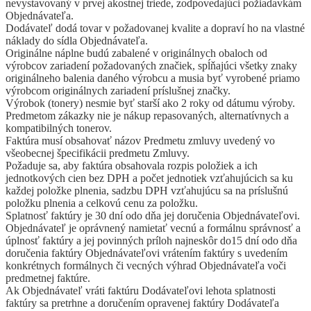
nevystavovaný v prvej akostnej triede, zodpovedajúci požiadavkám
Objednávateľa.
Dodávateľ dodá tovar v požadovanej kvalite a dopraví ho na vlastné
náklady do sídla Objednávateľa.
Originálne náplne budú zabalené v originálnych obaloch od
výrobcov zariadení požadovaných značiek, spĺňajúci všetky znaky
originálneho balenia daného výrobcu a musia byť vyrobené priamo
výrobcom originálnych zariadení príslušnej značky.
Výrobok (tonery) nesmie byť starší ako 2 roky od dátumu výroby.
Predmetom zákazky nie je nákup repasovaných, alternatívnych a
kompatibilných tonerov.
Faktúra musí obsahovať názov Predmetu zmluvy uvedený vo
všeobecnej špecifikácii predmetu Zmluvy.
Požaduje sa, aby faktúra obsahovala rozpis položiek a ich
jednotkových cien bez DPH a počet jednotiek vzťahujúcich sa ku
každej položke plnenia, sadzbu DPH vzťahujúcu sa na príslušnú
položku plnenia a celkovú cenu za položku.
Splatnosť faktúry je 30 dní odo dňa jej doručenia Objednávateľovi.
Objednávateľ je oprávnený namietať vecnú a formálnu správnosť a
úplnosť faktúry a jej povinných príloh najneskôr do15 dní odo dňa
doručenia faktúry Objednávateľovi vrátením faktúry s uvedením
konkrétnych formálnych či vecných výhrad Objednávateľa voči
predmetnej faktúre.
Ak Objednávateľ vráti faktúru Dodávateľovi lehota splatnosti
faktúry sa pretrhne a doručením opravenej faktúry Dodávateľa