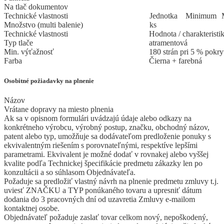
Na tlač dokumentov
Technické vlastnosti
Jed
­not
­ka
Mi
­ni
­mum
Množstvo (multi balenie)
ks
Technické vlastnosti
Hodnota / charakteristi
Typ tlače
atramentová
Min. výťažnosť
180 strán pri 5 % pokry
Farba
Čierna + farebná
Osobitné požiadavky na plnenie
Názov
Vrátane dopravy na miesto plnenia
Ak sa v opisnom formulári uvádzajú údaje alebo odkazy na
konkrétneho výrobcu, výrobný postup, značku, obchodný názov,
patent alebo typ, umožňuje sa dodávateľom predloženie ponuky s
ekvivalentným riešením s porovnateľnými, respektíve lepšími
parametrami. Ekvivalent je možné dodať v rovnakej alebo vyššej
kvalite podľa Technickej špecifikácie predmetu zákazky len po
konzultácii a so súhlasom Objednávateľa.
Požaduje sa predložiť vlastný návrh na plnenie predmetu zmluvy t.j.
uviesť ZNAČKU a TYP ponúkaného tovaru a upresniť dátum
dodania do 3 pracovných dní od uzavretia Zmluvy e-mailom
kontaktnej osobe.
Objednávateľ požaduje zaslať tovar celkom nový, nepoškodený,