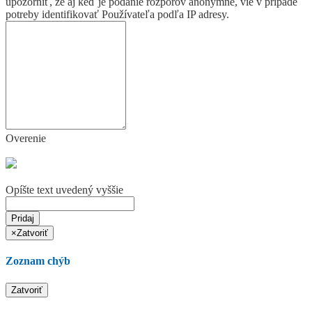
upozorniť, že aj keď je podanie rozporov anonymné, vie v prípade
potreby identifikovať Používateľa podľa IP adresy.
Overenie
Opíšte text uvedený vyššie
Pridaj
×
Zatvoriť
Zoznam chýb
Zatvoriť