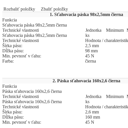
Rozbaliť položky
Zbaliť položky
1. Sťahovacia páska 98x2,5mm čierna
Funkcia
Sťahovacia páska 98x2,5mm čierna
Technické vlastnosti
Jed
­not
­ka
Mi
­ni
­mum
Sťahovacia páska 98x2,5mm čierna
ks
Technické vlastnosti
Hodnota / charakteristi
Šírka pásu:
2,5 mm
Dĺžka pásu:
98 mm
Min. pevnosť v ťahu:
45 N
Farba:
čierna
2. Páska sťahovacia 160x2,6 čierna
Funkcia
Páska sťahovacia 160x2,6 čierna
Technické vlastnosti
Jed
­not
­ka
Mi
­ni
­mum
Páska sťahovacia 160x2,6 čierna
ks
Technické vlastnosti
Hodnota / charakteristi
Šírka pásu:
2,6 mm
Dĺžka pásu:
160 mm
Min. pevnosť v ťahu:
45 N