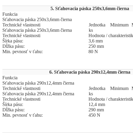
5. Sťahovacia páska 250x3,6mm čierna
Funkcia
Sťahovacia páska 250x3,6mm čierna
Technické vlastnosti
Jed
­not
­ka
Mi
­ni
­mum
Sťahovacia páska 250x3,6mm čierna
ks
Technické vlastnosti
Hodnota / charakteristi
Šírka pásu:
3,6 mm
Dĺžka pásu:
250 mm
Min. pevnosť v ťahu:
80 N
6. Sťahovacia páska 290x12,4mm čierna
Funkcia
Sťahovacia páska 290x12,4mm čierna
Technické vlastnosti
Jed
­not
­ka
Mi
­ni
­mum
Sťahovacia páska 290x12,4mm čierna
ks
Technické vlastnosti
Hodnota / charakteristi
Šírka pásu:
12,4 mm
Dĺžka pásu:
290 mm
Min. pevnosť v ťahu:
450 N