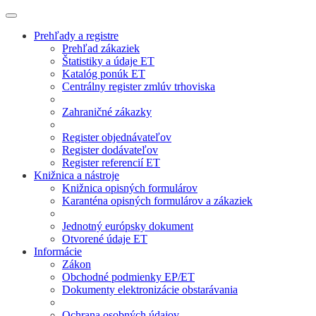
Prehľady a registre
Prehľad zákaziek
Štatistiky a údaje ET
Katalóg ponúk ET
Centrálny register zmlúv trhoviska
Zahraničné zákazky
Register objednávateľov
Register dodávateľov
Register referencií ET
Knižnica a nástroje
Knižnica opisných formulárov
Karanténa opisných formulárov a zákaziek
Jednotný európsky dokument
Otvorené údaje ET
Informácie
Zákon
Obchodné podmienky EP/ET
Dokumenty elektronizácie obstarávania
Ochrana osobných údajov