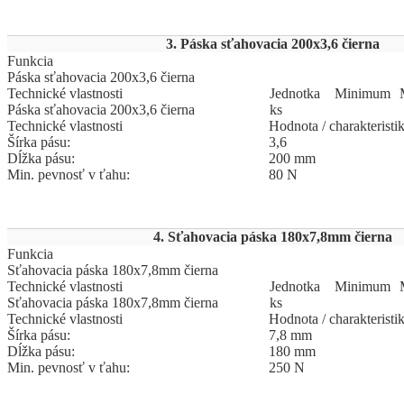
3. Páska sťahovacia 200x3,6 čierna
Funkcia
Páska sťahovacia 200x3,6 čierna
Technické vlastnosti
Jed
­not
­ka
Mi
­ni
­mum
Páska sťahovacia 200x3,6 čierna
ks
Technické vlastnosti
Hodnota / charakteristi
Šírka pásu:
3,6
Dĺžka pásu:
200 mm
Min. pevnosť v ťahu:
80 N
4. Sťahovacia páska 180x7,8mm čierna
Funkcia
Sťahovacia páska 180x7,8mm čierna
Technické vlastnosti
Jed
­not
­ka
Mi
­ni
­mum
Sťahovacia páska 180x7,8mm čierna
ks
Technické vlastnosti
Hodnota / charakteristi
Šírka pásu:
7,8 mm
Dĺžka pásu:
180 mm
Min. pevnosť v ťahu:
250 N