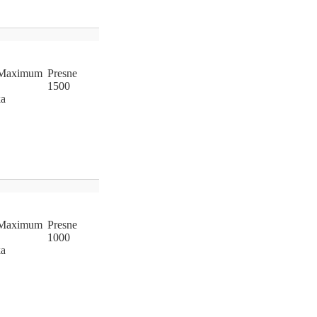
Ma
­xi
­mum
Pres
­ne
1500
ka
Ma
­xi
­mum
Pres
­ne
1000
ka