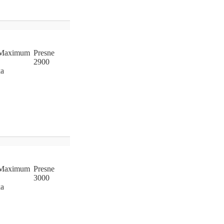
Ma
­xi
­mum
Pres
­ne
2900
ka
Ma
­xi
­mum
Pres
­ne
3000
ka