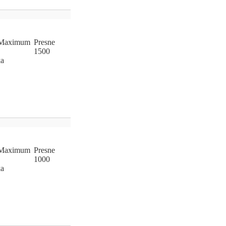
Ma
­xi
­mum
Pres
­ne
1500
ka
Ma
­xi
­mum
Pres
­ne
1000
ka