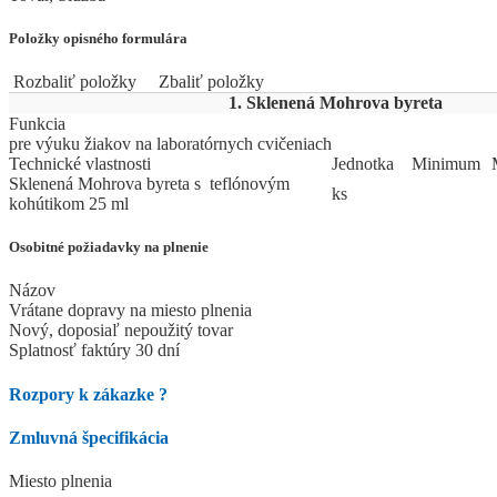
Položky opisného formulára
Rozbaliť položky
Zbaliť položky
1. Sklenená Mohrova byreta
Funkcia
pre výuku žiakov na laboratórnych cvičeniach
Technické vlastnosti
Jed
­not
­ka
Mi
­ni
­mum
Sklenená Mohrova byreta s teflónovým
ks
kohútikom 25 ml
Osobitné požiadavky na plnenie
Názov
Vrátane dopravy na miesto plnenia
Nový, doposiaľ nepoužitý tovar
Splatnosť faktúry 30 dní
Rozpory k zákazke
?
Zmluvná špecifikácia
Miesto plnenia