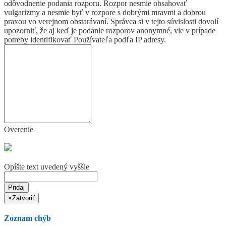
odôvodnenie podania rozporu. Rozpor nesmie obsahovať
vulgarizmy a nesmie byť v rozpore s dobrými mravmi a dobrou
praxou vo verejnom obstarávaní. Správca si v tejto súvislosti dovolí
upozorniť, že aj keď je podanie rozporov anonymné, vie v prípade
potreby identifikovať Používateľa podľa IP adresy.
Overenie
Opíšte text uvedený vyššie
Pridaj
×
Zatvoriť
Zoznam chýb