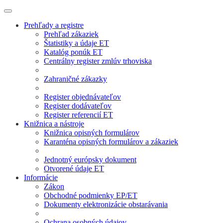
Prehľady a registre
Prehľad zákaziek
Štatistiky a údaje ET
Katalóg ponúk ET
Centrálny register zmlúv trhoviska
Zahraničné zákazky
Register objednávateľov
Register dodávateľov
Register referencií ET
Knižnica a nástroje
Knižnica opisných formulárov
Karanténa opisných formulárov a zákaziek
Jednotný európsky dokument
Otvorené údaje ET
Informácie
Zákon
Obchodné podmienky EP/ET
Dokumenty elektronizácie obstarávania
Ochrana osobných údajov