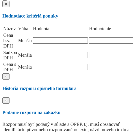
×
Hodnotiace kritériá ponuky
Názov
Váha
Hodnota
Hodnotenie
Cena
bez
Menšia
DPH
Sadzba
Menšia
DPH
Cena s
Menšia
DPH
×
História rozporu opisného formulára
×
Podanie rozporu na zákazku
Rozpor musí byť podaný v súlade s OPEP, t.j. musí obsahovať
identifikáciu pôvodného rozporovaného textu, návrh nového textu a