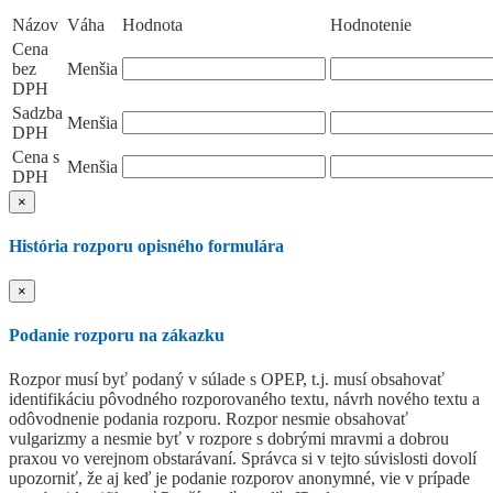
Názov
Váha
Hodnota
Hodnotenie
Cena
bez
Menšia
DPH
Sadzba
Menšia
DPH
Cena s
Menšia
DPH
×
História rozporu opisného formulára
×
Podanie rozporu na zákazku
Rozpor musí byť podaný v súlade s OPEP, t.j. musí obsahovať
identifikáciu pôvodného rozporovaného textu, návrh nového textu a
odôvodnenie podania rozporu. Rozpor nesmie obsahovať
vulgarizmy a nesmie byť v rozpore s dobrými mravmi a dobrou
praxou vo verejnom obstarávaní. Správca si v tejto súvislosti dovolí
upozorniť, že aj keď je podanie rozporov anonymné, vie v prípade