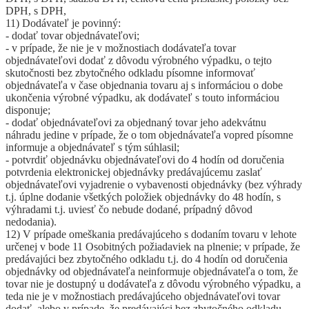
DPH, s DPH,
11) Dodávateľ je povinný:
- dodať tovar objednávateľovi;
- v prípade, že nie je v možnostiach dodávateľa tovar
objednávateľovi dodať z dôvodu výrobného výpadku, o tejto
skutočnosti bez zbytočného odkladu písomne informovať
objednávateľa v čase objednania tovaru aj s informáciou o dobe
ukončenia výrobné výpadku, ak dodávateľ s touto informáciou
disponuje;
- dodať objednávateľovi za objednaný tovar jeho adekvátnu
náhradu jedine v prípade, že o tom objednávateľa vopred písomne
informuje a objednávateľ s tým súhlasil;
- potvrdiť objednávku objednávateľovi do 4 hodín od doručenia
potvrdenia elektronickej objednávky predávajúcemu zaslať
objednávateľovi vyjadrenie o vybavenosti objednávky (bez výhrady
t.j. úplne dodanie všetkých položiek objednávky do 48 hodín, s
výhradami t.j. uviesť čo nebude dodané, prípadný dôvod
nedodania).
12) V prípade omeškania predávajúceho s dodaním tovaru v lehote
určenej v bode 11 Osobitných požiadaviek na plnenie; v prípade, že
predávajúci bez zbytočného odkladu t.j. do 4 hodín od doručenia
objednávky od objednávateľa neinformuje objednávateľa o tom, že
tovar nie je dostupný u dodávateľa z dôvodu výrobného výpadku, a
teda nie je v možnostiach predávajúceho objednávateľovi tovar
dodať, alebo v prípade, že predávajúci bez zbytočného odkladu