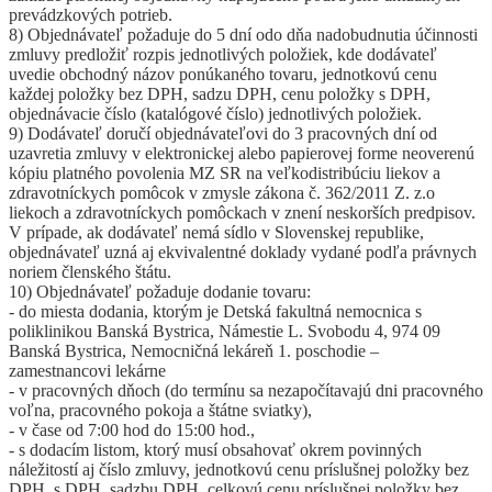
prevádzkových potrieb.
8) Objednávateľ požaduje do 5 dní odo dňa nadobudnutia účinnosti
zmluvy predložiť rozpis jednotlivých položiek, kde dodávateľ
uvedie obchodný názov ponúkaného tovaru, jednotkovú cenu
každej položky bez DPH, sadzu DPH, cenu položky s DPH,
objednávacie číslo (katalógové číslo) jednotlivých položiek.
9) Dodávateľ doručí objednávateľovi do 3 pracovných dní od
uzavretia zmluvy v elektronickej alebo papierovej forme neoverenú
kópiu platného povolenia MZ SR na veľkodistribúciu liekov a
zdravotníckych pomôcok v zmysle zákona č. 362/2011 Z. z.o
liekoch a zdravotníckych pomôckach v znení neskorších predpisov.
V prípade, ak dodávateľ nemá sídlo v Slovenskej republike,
objednávateľ uzná aj ekvivalentné doklady vydané podľa právnych
noriem členského štátu.
10) Objednávateľ požaduje dodanie tovaru:
- do miesta dodania, ktorým je Detská fakultná nemocnica s
poliklinikou Banská Bystrica, Námestie L. Svobodu 4, 974 09
Banská Bystrica, Nemocničná lekáreň 1. poschodie –
zamestnancovi lekárne
- v pracovných dňoch (do termínu sa nezapočítavajú dni pracovného
voľna, pracovného pokoja a štátne sviatky),
- v čase od 7:00 hod do 15:00 hod.,
- s dodacím listom, ktorý musí obsahovať okrem povinných
náležitostí aj číslo zmluvy, jednotkovú cenu príslušnej položky bez
DPH, s DPH, sadzbu DPH, celkovú cenu príslušnej položky bez