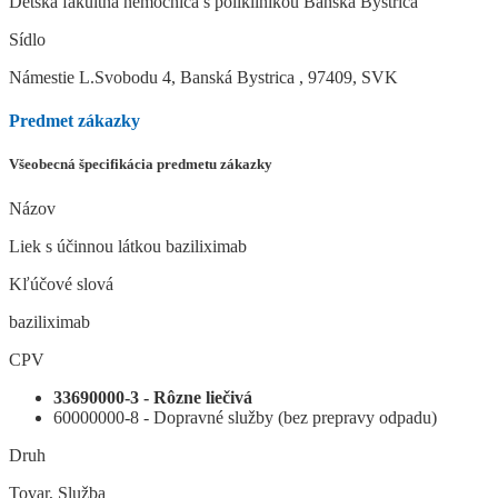
Detská fakultná nemocnica s poliklinikou Banská Bystrica
Sídlo
Námestie L.Svobodu 4, Banská Bystrica , 97409, SVK
Predmet zákazky
Všeobecná špecifikácia predmetu zákazky
Názov
Liek s účinnou látkou baziliximab
Kľúčové slová
baziliximab
CPV
33690000-3 - Rôzne liečivá
60000000-8 - Dopravné služby (bez prepravy odpadu)
Druh
Tovar, Služba