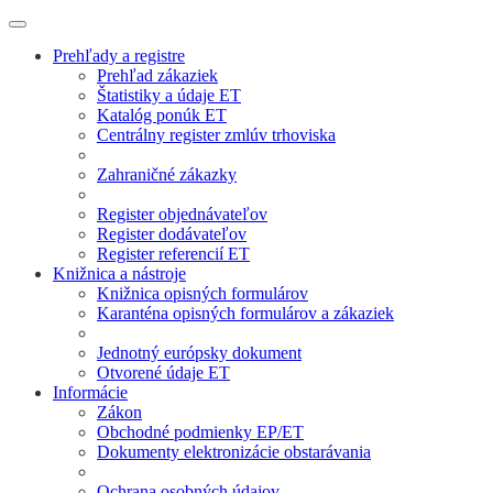
Prehľady a registre
Prehľad zákaziek
Štatistiky a údaje ET
Katalóg ponúk ET
Centrálny register zmlúv trhoviska
Zahraničné zákazky
Register objednávateľov
Register dodávateľov
Register referencií ET
Knižnica a nástroje
Knižnica opisných formulárov
Karanténa opisných formulárov a zákaziek
Jednotný európsky dokument
Otvorené údaje ET
Informácie
Zákon
Obchodné podmienky EP/ET
Dokumenty elektronizácie obstarávania
Ochrana osobných údajov