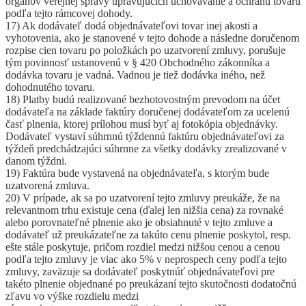
orgánov verejnej správy upravujúcich uchovávanie a ochranu tovaru
podľa tejto rámcovej dohody.
17) Ak dodávateľ dodá objednávateľovi tovar inej akosti a
vyhotovenia, ako je stanovené v tejto dohode a následne doručenom
rozpise cien tovaru po položkách po uzatvorení zmluvy, porušuje
tým povinnosť ustanovenú v § 420 Obchodného zákonníka a
dodávka tovaru je vadná. Vadnou je tiež dodávka iného, než
dohodnutého tovaru.
18) Platby budú realizované bezhotovostným prevodom na účet
dodávateľa na základe faktúry doručenej dodávateľom za ucelenú
časť plnenia, ktorej prílohou musí byť aj fotokópia objednávky.
Dodávateľ vystaví súhrnnú týždennú faktúru objednávateľovi za
týždeň predchádzajúci súhrnne za všetky dodávky zrealizované v
danom týždni.
19) Faktúra bude vystavená na objednávateľa, s ktorým bude
uzatvorená zmluva.
20) V prípade, ak sa po uzatvorení tejto zmluvy preukáže, že na
relevantnom trhu existuje cena (ďalej len nižšia cena) za rovnaké
alebo porovnateľné plnenie ako je obsiahnuté v tejto zmluve a
dodávateľ už preukázateľne za takúto cenu plnenie poskytol, resp.
ešte stále poskytuje, pričom rozdiel medzi nižšou cenou a cenou
podľa tejto zmluvy je viac ako 5% v neprospech ceny podľa tejto
zmluvy, zaväzuje sa dodávateľ poskytnúť objednávateľovi pre
takéto plnenie objednané po preukázaní tejto skutočnosti dodatočnú
zľavu vo výške rozdielu medzi