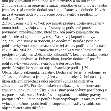
ním poskytovanou cenou podľa tejto zmluvy a nižšou cenou.
Zmluvné strany sú oprávnené znížiť jednotkovú cenu tovaru (alebo
jeho časti), písomným dodatkom k tejto Rámcovej dohode. Návrh
na uzatvorenie dodatku vypracuje objednávateľ a predloží ho
dodávateľovi.
21) Porušenie ktorejkoľvek povinnosti predávajúceho uvedenej v
tomto bode, považujú zmluvné strany za podstatné porušenie
povinnosti predávajúceho, ktoré zakladá právo kupujúceho na
odstúpenie od tejto dohody, resp. čiastkovej kúpnej zmluvy.
22) Zmluvné strany sa dohodli, že dodávateľ nemôže postúpiť
pohľadávky voči objednávateľovi tretej osobe, podľa § 524 a nasl.
zák. č. 40/1964 Zb. Občianskeho zákonníka v znení neskorších
predpisov (ďalej len „Občiansky zákonník“), bez predchádzajúceho
súhlasu objednávateľa. Právny úkon, ktorým dodávateľ postúpi
pohľadávky voči objednávateľovi tretej osobe bez
predchádzajúceho súhlasu objednávateľa je podľa § 39
Občianskeho zákonníka neplatný. Dodávateľ berie na vedomie, že
súhlas objednávateľa je platný len za podmienky, že bol na takýto
úkon udelený predchádzajúci písomný súhlas Ministerstva
zdravotníctva SR. Porušenie takéhoto zákazu je sankcionované
zmluvnou pokutou vo výške 2 % z istiny pohľadávky postúpenej v
rozpore so zákazom. Uvedené sa neuplatní, ak osobitný právny
predpis vzťahujúci sa na pohľadávku vyplývajúcu z takejto zmluvy
vylučuje možnosť podmieniť postúpenie pohľadávky súhlasom
objednávateľa ako dlžníka.