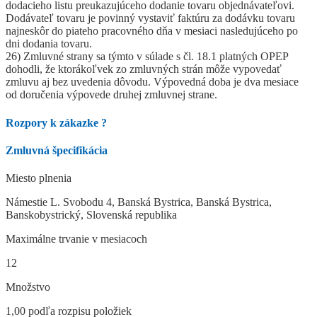
dodacieho listu preukazujúceho dodanie tovaru objednávateľovi.
Dodávateľ tovaru je povinný vystaviť faktúru za dodávku tovaru
najneskôr do piateho pracovného dňa v mesiaci nasledujúceho po
dni dodania tovaru.
26) Zmluvné strany sa týmto v súlade s čl. 18.1 platných OPEP
dohodli, že ktorákoľvek zo zmluvných strán môže vypovedať
zmluvu aj bez uvedenia dôvodu. Výpovedná doba je dva mesiace
od doručenia výpovede druhej zmluvnej strane.
Rozpory k zákazke
?
Zmluvná špecifikácia
Miesto plnenia
Námestie L. Svobodu 4, Banská Bystrica, Banská Bystrica,
Banskobystrický, Slovenská republika
Maximálne trvanie v mesiacoch
12
Množstvo
1,00 podľa rozpisu položiek