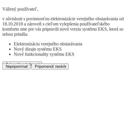
Vážený používateľ,
v súvislosti s povinnosťou elektronizácie verejného obstarávania od
18.10.2018 a zároveň s cieľom vylepšenia používateľského
komfortu sme pre vás pripravili novú verziu systému EKS, ktorá so
sebou prináša:
Elektronizáciu verejného obstarávania
Nový dizajn systému EKS
Nové funkcionality systému EKS
Zobraziť podrobnosti
Nepripomínať
Pripomenúť neskôr