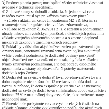
3) Predmet plnenia (tovar) musí spĺňať všetky technické vlastnosti
uvedené v technickej špecifikácii.
4) Zmluvné strany sa dohodli a súhlasia, že jednotková cena
každého tovaru musí byť pri každom čiastkovom plnení :
- v súlade s aktuálnym cenovým opatrením MZ SR, ktorým sa
ustanovuje rozsah regulácie cien v oblasti zdravotníctva,
- v súlade so zákonom č. 362/2011 Z. z. o rozsahu a podmienkach
úhrady liekov, zdravotníckych pomôcok a dietetických potravín na
základe verejného zdravotného poistenia a o zmene a doplnení
niektorých zákonov v znení neskorších predpisov,
5) Pokiaľ by v dôsledku akýchkoľvek zmien po uzatvorení tejto
Zmluvy bola jednotková zmluvná cena tovaru vyššia ako určujú
vyššie uvedené podmienky, je dodávateľ povinný poskytnúť
objednávateľovi tovar za zníženú cenu tak, aby bola v súlade s
týmito zmluvnými podmienkami, a to bez potreby osobitného
upozornenia zo strany objednávateľa, či potreby uzatvorenia
dodatku k tejto Zmluve.
6) Dodávateľ sa zaväzuje dodávať tovar objednávateľovi tovar s
dobu exspirácie nie kratšou ako 12 mesiacov odo dňa dodania
tovaru. V prípade, že doba exspirácie je kratšia ako 12 mesiacov,
dodávateľ sa zaväzuje dodať tovar s minimálnou dobou exspirácie v
hodnote 75 % z maximálnej doby exspirácie, ak sa zmluvné strany
nedohodnú inak.
7) Plnenie bude poskytnuté vo viacerých ucelených častiach na
základe písomnej objednávky kupujúceho podľa jeho aktuálnych