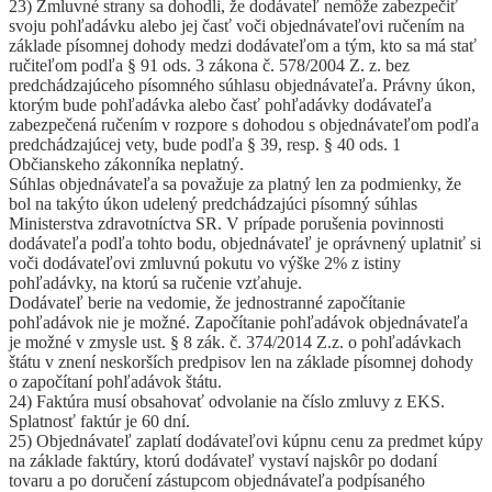
23) Zmluvné strany sa dohodli, že dodávateľ nemôže zabezpečiť
svoju pohľadávku alebo jej časť voči objednávateľovi ručením na
základe písomnej dohody medzi dodávateľom a tým, kto sa má stať
ručiteľom podľa § 91 ods. 3 zákona č. 578/2004 Z. z. bez
predchádzajúceho písomného súhlasu objednávateľa. Právny úkon,
ktorým bude pohľadávka alebo časť pohľadávky dodávateľa
zabezpečená ručením v rozpore s dohodou s objednávateľom podľa
predchádzajúcej vety, bude podľa § 39, resp. § 40 ods. 1
Občianskeho zákonníka neplatný.
Súhlas objednávateľa sa považuje za platný len za podmienky, že
bol na takýto úkon udelený predchádzajúci písomný súhlas
Ministerstva zdravotníctva SR. V prípade porušenia povinnosti
dodávateľa podľa tohto bodu, objednávateľ je oprávnený uplatniť si
voči dodávateľovi zmluvnú pokutu vo výške 2% z istiny
pohľadávky, na ktorú sa ručenie vzťahuje.
Dodávateľ berie na vedomie, že jednostranné započítanie
pohľadávok nie je možné. Započítanie pohľadávok objednávateľa
je možné v zmysle ust. § 8 zák. č. 374/2014 Z.z. o pohľadávkach
štátu v znení neskorších predpisov len na základe písomnej dohody
o započítaní pohľadávok štátu.
24) Faktúra musí obsahovať odvolanie na číslo zmluvy z EKS.
Splatnosť faktúr je 60 dní.
25) Objednávateľ zaplatí dodávateľovi kúpnu cenu za predmet kúpy
na základe faktúry, ktorú dodávateľ vystaví najskôr po dodaní
tovaru a po doručení zástupcom objednávateľa podpísaného