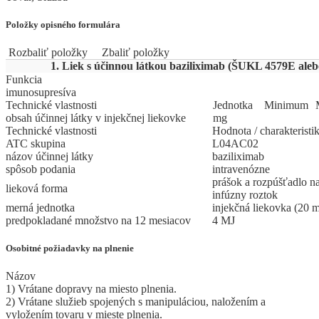
Položky opisného formulára
Rozbaliť položky
Zbaliť položky
1. Liek s účinnou látkou baziliximab (ŠUKL 4579E aleb
Funkcia
imunosupresíva
Technické vlastnosti
Jed
­not
­ka
Mi
­ni
­mum
obsah účinnej látky v injekčnej liekovke
mg
Technické vlastnosti
Hodnota / charakteristi
ATC skupina
L04AC02
názov účinnej látky
baziliximab
spôsob podania
intravenózne
prášok a rozpúšťadlo n
lieková forma
infúzny roztok
merná jednotka
injekčná liekovka (20 
predpokladané množstvo na 12 mesiacov
4 MJ
Osobitné požiadavky na plnenie
Názov
1) Vrátane dopravy na miesto plnenia.
2) Vrátane služieb spojených s manipuláciou, naložením a
vyložením tovaru v mieste plnenia.