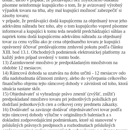
písomne neinformuje kupujúceho o tom, že je avizovaný výrobný
výpadok tovaru na trhu, aby mal kupujúci možnosť zabezpečiť si
zásoby tovaru;
v prípade, že predávajúci dodá kupujúcemu za objednaný tovar jeho
adekvátnu náhradu bez toho, aby o tom kupujúceho vopred písomne
informoval a kupujúci k tomu teda neudelil predchádzajúci súhlas a
napriek tomu dodá kupujúcemu adekvátnu náhradu za objednaný
tovar za cenu vyššiu ako je cena objednaného tovaru je kupujúci
oprávnený účtovať predávajúcemu zmluvnú pokutu podľa článku
XIII. bod 13.1. Obchodných podmienok elektronickej platformy za
každý jeden prípad uvedený v tomto bode.
13) Zazmluvnené množstvo je predpokladaným množstvom na
obdobie 12 mesiacov.
14) Rámcová dohoda sa uzatvára na dobu určitú - 12 mesiacov odo
dňa nadobudnutia účinnosti zmluvy, alebo do vyčerpania celkového
finančného objemu tejto rámcovej dohody v závislosti od toho, ktorá
situácia nastane skôr.
15) Objednávateľ si vyhradzuje právo zmeniť (zvýšiť, znížiť)
predpokladané množstvo tovaru pri jednotlivých položkách pri
dodržaní jednotkových cien a celkovej ceny predmetu zákazky.
16) Dodávateľ sa zaväzuje dodávať objednávateľovi tovar podľa
tejto rámcovej dohody výlučne v originálnych baleniach a s
dokladmi zodpovedajúcimi podmienkam, ktoré sú stanovené v
príslušných právnych predpisoch a rozhodnutiach príslušných