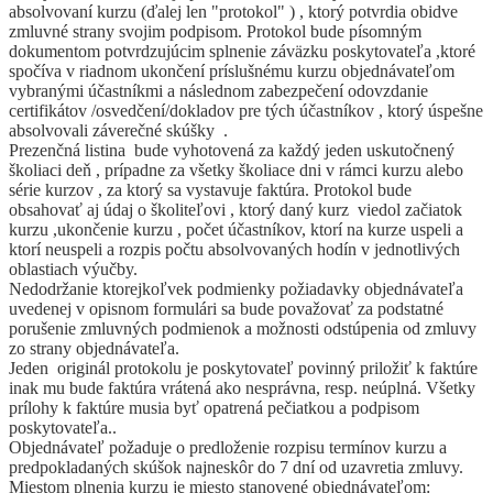
absolvovaní kurzu (ďalej len "protokol" ) , ktorý potvrdia obidve
zmluvné strany svojim podpisom. Protokol bude písomným
dokumentom potvrdzujúcim splnenie záväzku poskytovateľa ,ktoré
spočíva v riadnom ukončení príslušnému kurzu objednávateľom
vybranými účastníkmi a následnom zabezpečení odovzdanie
certifikátov /osvedčení/dokladov pre tých účastníkov , ktorý úspešne
absolvovali záverečné skúšky .
Prezenčná listina bude vyhotovená za každý jeden uskutočnený
školiaci deň , prípadne za všetky školiace dni v rámci kurzu alebo
série kurzov , za ktorý sa vystavuje faktúra. Protokol bude
obsahovať aj údaj o školiteľovi , ktorý daný kurz viedol začiatok
kurzu ,ukončenie kurzu , počet účastníkov, ktorí na kurze uspeli a
ktorí neuspeli a rozpis počtu absolvovaných hodín v jednotlivých
oblastiach výučby.
Nedodržanie ktorejkoľvek podmienky požiadavky objednávateľa
uvedenej v opisnom formulári sa bude považovať za podstatné
porušenie zmluvných podmienok a možnosti odstúpenia od zmluvy
zo strany objednávateľa.
Jeden originál protokolu je poskytovateľ povinný priložiť k faktúre
inak mu bude faktúra vrátená ako nesprávna, resp. neúplná. Všetky
prílohy k faktúre musia byť opatrená pečiatkou a podpisom
poskytovateľa..
Objednávateľ požaduje o predloženie rozpisu termínov kurzu a
predpokladaných skúšok najneskôr do 7 dní od uzavretia zmluvy.
Miestom plnenia kurzu je miesto stanovené objednávateľom: