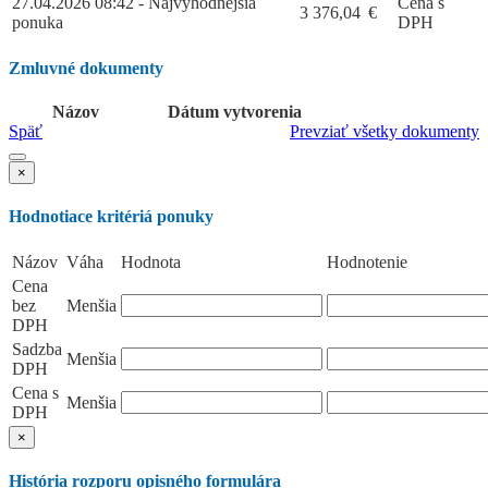
27.04.2026 08:42 - Najvýhodnejšia
Cena s
3 376,04
€
ponuka
DPH
Zmluvné dokumenty
Názov
Dátum vytvorenia
Späť
Prevziať všetky dokumenty
×
Hodnotiace kritériá ponuky
Názov
Váha
Hodnota
Hodnotenie
Cena
bez
Menšia
DPH
Sadzba
Menšia
DPH
Cena s
Menšia
DPH
×
História rozporu opisného formulára