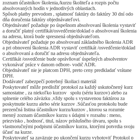
zoznam účastníkov školenia,/kurzu školiteľa a rozpis počtu
absolvovaných hodín v jednotlivých oblastiach.
Spôsob platby prevodom , splatnosť faktúry do faktúry 30 dní odo
dňa doručenia faktúry objednávateľovi.
Objednávateľ požaduje po úspešnom absolvovaní školenia vystaviť
a doručiť platný certifikát/osvedčenie/doklad o absolvovaní školenia
na adresu, ktorá bude spresnená objednávateľom.
Objednávateľ požaduje po absolvovaní základného školenia ADR
a pri obnovení školenia ADR vystaviť certifikát /osvedčenie/doklad
o absolvovaní a doručiť na adresu objednávateľa.
Certifikát /osvedčenie bude oprávňovať úspešných absolventov
vykonávať práce v danom odbore- vodič ADR.
Objednávateľ nie je platcom DPH, preto ceny predkladať vrátane
DPH.
Dodávateľ zabezpečí potrebný školiaci materiál
Poskytovateľ môže predložiť protokol za každý uskutočnený kurz
samostatne , za niekoľko kurzov spolu (sériu kurzov) alebo za
splnenie celého záväzku ,vždy spolu s vystavenou faktúrou za
poskytnutie kurzu alebo série kurzov .Súčasťou protokolu bude
prezenčná listina účastníkov kurzu/kurzov , ktorou sa rozumie
menný zoznam účastníkov kurzu s údajmi v rozsahu : meno,
priezvisko , hodnosť, titul, názov príslušného útvaru, spolu s
vlastnoručnými podpismi účastníkov kurzu, ktorými potvrdia svoju
účasť na kurze.
Poskytovateľ sa zaväzuje po ukončení kurzu vyhotoviť Protokol o