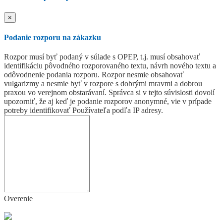
×
Podanie rozporu na zákazku
Rozpor musí byť podaný v súlade s OPEP, t.j. musí obsahovať
identifikáciu pôvodného rozporovaného textu, návrh nového textu a
odôvodnenie podania rozporu. Rozpor nesmie obsahovať
vulgarizmy a nesmie byť v rozpore s dobrými mravmi a dobrou
praxou vo verejnom obstarávaní. Správca si v tejto súvislosti dovolí
upozorniť, že aj keď je podanie rozporov anonymné, vie v prípade
potreby identifikovať Používateľa podľa IP adresy.
Overenie