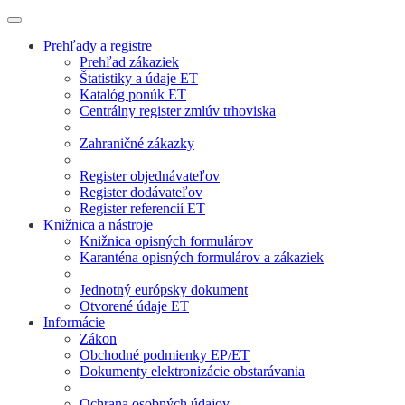
Prehľady a registre
Prehľad zákaziek
Štatistiky a údaje ET
Katalóg ponúk ET
Centrálny register zmlúv trhoviska
Zahraničné zákazky
Register objednávateľov
Register dodávateľov
Register referencií ET
Knižnica a nástroje
Knižnica opisných formulárov
Karanténa opisných formulárov a zákaziek
Jednotný európsky dokument
Otvorené údaje ET
Informácie
Zákon
Obchodné podmienky EP/ET
Dokumenty elektronizácie obstarávania
Ochrana osobných údajov