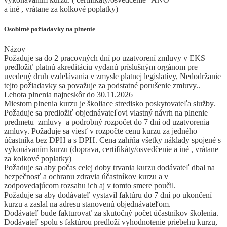
a iné , vrátane za kolkové poplatky)
Osobitné požiadavky na plnenie
Názov
Požaduje sa do 2 pracovných dní po uzatvorení zmluvy v EKS
predložiť platnú akreditáciu vydanú príslušným orgánom pre
uvedený druh vzdelávania v zmysle platnej legislatívy, Nedodržanie
tejto požiadavky sa považuje za podstatné porušenie zmluvy..
Lehota plnenia najneskôr do 30.11.2026
Miestom plnenia kurzu je školiace stredisko poskytovateľa služby.
Požaduje sa predložiť objednávateľovi vlastný návrh na plnenie
predmetu zmluvy a podrobný rozpočet do 7 dní od uzatvorenia
zmluvy. Požaduje sa viesť v rozpočte cenu kurzu za jedného
účastníka bez DPH a s DPH. Cena zahŕňa všetky náklady spojené s
vykonávaním kurzu (doprava, certifikáty/osvedčenie a iné , vrátane
za kolkové poplatky)
Požaduje sa aby počas celej doby trvania kurzu dodávateľ dbal na
bezpečnosť a ochranu zdravia účastníkov kurzu a v
zodpovedajúcom rozsahu ich aj v tomto smere poučil.
Požaduje sa aby dodávateľ vystavil faktúru do 7 dní po ukončení
kurzu a zaslal na adresu stanovenú objednávateľom.
Dodávateľ bude fakturovať za skutočný počet účastníkov školenia.
Dodávateľ spolu s faktúrou predloží vyhodnotenie priebehu kurzu,