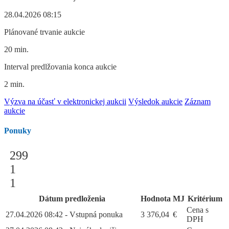
28.04.2026 08:15
Plánované trvanie aukcie
20 min.
Interval predlžovania konca aukcie
2 min.
Výzva na účasť v elektronickej aukcii
Výsledok aukcie
Záznam
aukcie
Ponuky
299
1
1
Dátum predloženia
Hodnota
MJ
Kritérium
Cena s
27.04.2026 08:42 - Vstupná ponuka
3 376,04
€
DPH