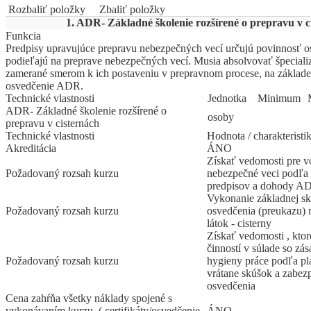
Rozbaliť položky
Zbaliť položky
1. ADR- Základné školenie rozšírené o prepravu v c
Funkcia
Predpisy upravujúce prepravu nebezpečných vecí určujú povinnosť o
podieľajú na preprave nebezpečných vecí. Musia absolvovať špeciali
zamerané smerom k ich postaveniu v prepravnom procese, na základe 
osvedčenie ADR.
Technické vlastnosti
Jed
­not
­ka
Mi
­ni
­mum
ADR- Základné školenie rozšírené o
osoby
prepravu v cisternách
Technické vlastnosti
Hodnota / charakteristi
Akreditácia
ÁNO
Získať vedomosti pre v
Požadovaný rozsah kurzu
nebezpečné veci podľa
predpisov a dohody A
Vykonanie základnej sk
Požadovaný rozsah kurzu
osvedčenia (preukazu) 
látok - cisterny
Získať vedomosti , ktor
činností v súlade so z
Požadovaný rozsah kurzu
hygieny práce podľa pl
vrátane skúšok a zabez
osvedčenia
Cena zahŕňa všetky náklady spojené s
vykonávaním kurzu. ( certifikáty/osvedčenie
ÁNO