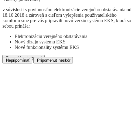
v súvislosti s povinnosťou elektronizácie verejného obstarávania od
18.10.2018 a zároveň s cieľom vylepšenia používateľského
komfortu sme pre vás pripravili novú verziu systému EKS, ktorá so
sebou prináša:
Elektronizáciu verejného obstarávania
Nový dizajn systému EKS
Nové funkcionality systému EKS
Zobraziť podrobnosti
Nepripomínať
Pripomenúť neskôr