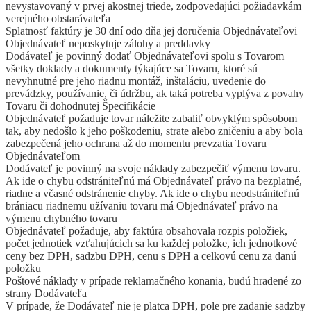
nevystavovaný v prvej akostnej triede, zodpovedajúci požiadavkám
verejného obstarávateľa
Splatnosť faktúry je 30 dní odo dňa jej doručenia Objednávateľovi
Objednávateľ neposkytuje zálohy a preddavky
Dodávateľ je povinný dodať Objednávateľovi spolu s Tovarom
všetky doklady a dokumenty týkajúce sa Tovaru, ktoré sú
nevyhnutné pre jeho riadnu montáž, inštaláciu, uvedenie do
prevádzky, používanie, či údržbu, ak taká potreba vyplýva z povahy
Tovaru či dohodnutej Špecifikácie
Objednávateľ požaduje tovar náležite zabaliť obvyklým spôsobom
tak, aby nedošlo k jeho poškodeniu, strate alebo zničeniu a aby bola
zabezpečená jeho ochrana až do momentu prevzatia Tovaru
Objednávateľom
Dodávateľ je povinný na svoje náklady zabezpečiť výmenu tovaru.
Ak ide o chybu odstrániteľnú má Objednávateľ právo na bezplatné,
riadne a včasné odstránenie chyby. Ak ide o chybu neodstrániteľnú
brániacu riadnemu užívaniu tovaru má Objednávateľ právo na
výmenu chybného tovaru
Objednávateľ požaduje, aby faktúra obsahovala rozpis položiek,
počet jednotiek vzťahujúcich sa ku každej položke, ich jednotkové
ceny bez DPH, sadzbu DPH, cenu s DPH a celkovú cenu za danú
položku
Poštové náklady v prípade reklamačného konania, budú hradené zo
strany Dodávateľa
V prípade, že Dodávateľ nie je platca DPH, pole pre zadanie sadzby