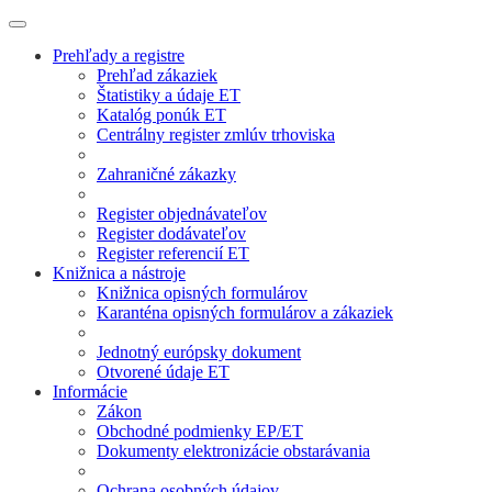
Prehľady a registre
Prehľad zákaziek
Štatistiky a údaje ET
Katalóg ponúk ET
Centrálny register zmlúv trhoviska
Zahraničné zákazky
Register objednávateľov
Register dodávateľov
Register referencií ET
Knižnica a nástroje
Knižnica opisných formulárov
Karanténa opisných formulárov a zákaziek
Jednotný európsky dokument
Otvorené údaje ET
Informácie
Zákon
Obchodné podmienky EP/ET
Dokumenty elektronizácie obstarávania
Ochrana osobných údajov