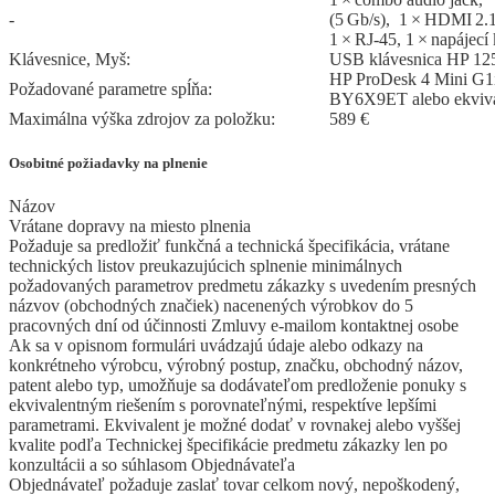
-
(5 Gb/s), 1 × HDMI 2.1
1 × RJ‑45, 1 × napájecí
Klávesnice, Myš:
USB klávesnica HP 12
HP ProDesk 4 Mini G1i
Požadované parametre spĺňa:
BY6X9ET alebo ekviva
Maximálna výška zdrojov za položku:
589 €
Osobitné požiadavky na plnenie
Názov
Vrátane dopravy na miesto plnenia
Požaduje sa predložiť funkčná a technická špecifikácia, vrátane
technických listov preukazujúcich splnenie minimálnych
požadovaných parametrov predmetu zákazky s uvedením presných
názvov (obchodných značiek) nacenených výrobkov do 5
pracovných dní od účinnosti Zmluvy e-mailom kontaktnej osobe
Ak sa v opisnom formulári uvádzajú údaje alebo odkazy na
konkrétneho výrobcu, výrobný postup, značku, obchodný názov,
patent alebo typ, umožňuje sa dodávateľom predloženie ponuky s
ekvivalentným riešením s porovnateľnými, respektíve lepšími
parametrami. Ekvivalent je možné dodať v rovnakej alebo vyššej
kvalite podľa Technickej špecifikácie predmetu zákazky len po
konzultácii a so súhlasom Objednávateľa
Objednávateľ požaduje zaslať tovar celkom nový, nepoškodený,