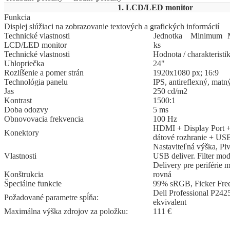
1. LCD/LED monitor
Funkcia
Displej slúžiaci na zobrazovanie textových a grafických informácií
Technické vlastnosti
Jed
­not
­ka
Mi
­ni
­mum
LCD/LED monitor
ks
Technické vlastnosti
Hodnota / charakteristi
Uhlopriečka
24"
Rozlíšenie a pomer strán
1920x1080 px; 16:9
Technológia panelu
IPS, antireflexný, matn
Jas
250 cd/m2
Kontrast
1500:1
Doba odozvy
5 ms
Obnovovacia frekvencia
100 Hz
HDMI + Display Port
Konektory
dátové rozhranie + US
Nastaviteľná výška, P
Vlastnosti
USB deliver. Filter mo
Delivery pre periférie 
Konštrukcia
rovná
Špeciálne funkcie
99% sRGB, Ficker Fre
Dell Professional P242
Požadované parametre spĺňa:
ekvivalent
Maximálna výška zdrojov za položku:
111 €