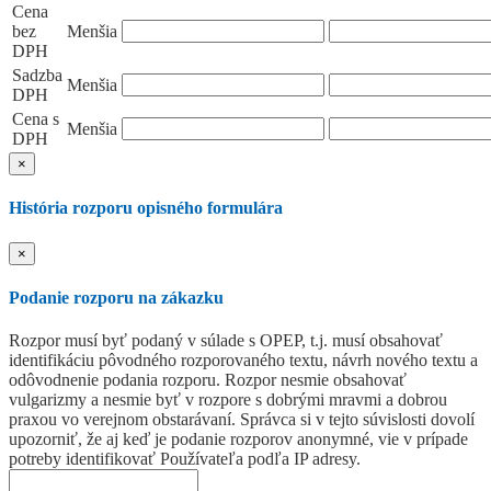
Cena
bez
Menšia
DPH
Sadzba
Menšia
DPH
Cena s
Menšia
DPH
×
História rozporu opisného formulára
×
Podanie rozporu na zákazku
Rozpor musí byť podaný v súlade s OPEP, t.j. musí obsahovať
identifikáciu pôvodného rozporovaného textu, návrh nového textu a
odôvodnenie podania rozporu. Rozpor nesmie obsahovať
vulgarizmy a nesmie byť v rozpore s dobrými mravmi a dobrou
praxou vo verejnom obstarávaní. Správca si v tejto súvislosti dovolí
upozorniť, že aj keď je podanie rozporov anonymné, vie v prípade
potreby identifikovať Používateľa podľa IP adresy.