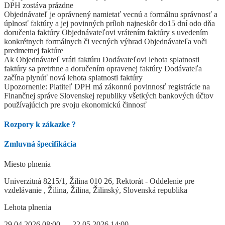
DPH zostáva prázdne
Objednávateľ je oprávnený namietať vecnú a formálnu správnosť a
úplnosť faktúry a jej povinných príloh najneskôr do15 dní odo dňa
doručenia faktúry Objednávateľovi vrátením faktúry s uvedením
konkrétnych formálnych či vecných výhrad Objednávateľa voči
predmetnej faktúre
Ak Objednávateľ vráti faktúru Dodávateľovi lehota splatnosti
faktúry sa pretrhne a doručením opravenej faktúry Dodávateľa
začína plynúť nová lehota splatnosti faktúry
Upozornenie: Platiteľ DPH má zákonnú povinnosť registrácie na
Finančnej správe Slovenskej republiky všetkých bankových účtov
používajúcich pre svoju ekonomickú činnosť
Rozpory k zákazke
?
Zmluvná špecifikácia
Miesto plnenia
Univerzitná 8215/1, Žilina 010 26, Rektorát - Oddelenie pre
vzdelávanie , Žilina, Žilina, Žilinský, Slovenská republika
Lehota plnenia
29.04.2026 08:00 — 22.05.2026 14:00