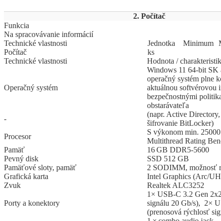
2. Počítač
Funkcia
Na spracovávanie informácií
Technické vlastnosti
Jed
­not
­ka
Mi
­ni
­mum
Počítač
ks
Technické vlastnosti
Hodnota / charakteristi
Windows 11 64-bit SK 
operačný systém plne k
Operačný systém
aktuálnou softvérovou i
bezpečnostnými politik
obstarávateľa
(napr. Active Directory,
-
šifrovanie BitLocker)
S výkonom min. 25000
Procesor
Multithread Rating B
Pamäť
16 GB DDR5‑5600
Pevný disk
SSD 512 GB
Pamäťové sloty, pamäť
2 SODIMM, možnosť ro
Grafická karta
Intel Graphics (Arc/U
Zvuk
Realtek ALC3252
1× USB-C 3.2 Gen 2x2 
Porty a konektory
signálu 20 Gb/s), 2× 
(prenosová rýchlosť si
1 × combo audio jack,