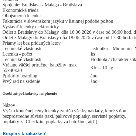
Spojenie: Bratislava - Malaga - Bratislava
Ekonomická trieda
Obojsmerná letenka
Fakturácia v slovenskom jazyku v listinnej podobe poštou
Vystaviť letenky elektronicky
Odlet z Bratislavy do Malagy dňa 16.06.2026 v čase od 06:00 hod. 
Odlet z Malagy do Bratislavy dňa 18.06.2026 v čase od 17:30 hod. d
Priamy let bez pridaných letov
Technické vlastnosti
Jed
­not
­ka
Mi
­ni
­mum
Letenka - počet
ks
Technické vlastnosti
Hodnota / charakteristi
Vrátane väčšej príručnej batožiny max
3 ks - 10 kg
55x40x20
Ppriority boarding
áno
Prvý rad na sedenie
áno
Osobitné požiadavky na plnenie
Názov
Výška konečnej ceny letenky zahŕňa všetky náklady, ktoré s ňou
bezprostredne súvisia (taxi, palivové poplatky, servisné poplatky,
poplatky za Check-in, poplatky za batožinu, atď.).
Rozpory k zákazke
?