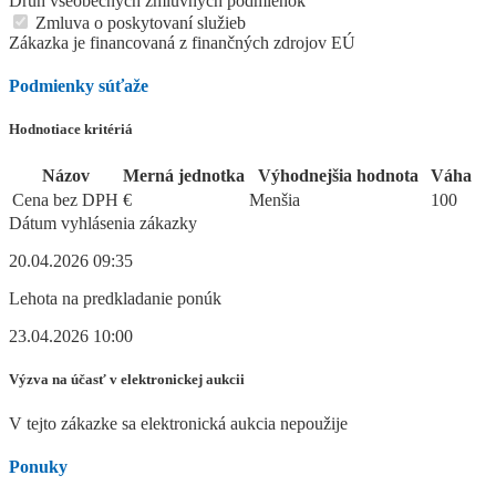
Druh všeobecných zmluvných podmienok
Zmluva o poskytovaní služieb
Zákazka je financovaná z finančných zdrojov EÚ
Podmienky súťaže
Hodnotiace kritériá
Názov
Merná jednotka
Výhodnejšia hodnota
Váha
Cena bez DPH
€
Menšia
100
Dátum vyhlásenia zákazky
20.04.2026 09:35
Lehota na predkladanie ponúk
23.04.2026 10:00
Výzva na účasť v elektronickej aukcii
V tejto zákazke sa elektronická aukcia nepoužije
Ponuky