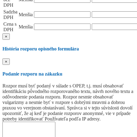
DPH
Sadzba
Menšia
DPH
Cena s
Menšia
DPH
×
História rozporu opisného formulára
×
Podanie rozporu na zákazku
Rozpor musí byť podaný v súlade s OPEP, t.j. musí obsahovať
identifikáciu pôvodného rozporovaného textu, návrh nového textu a
odôvodnenie podania rozporu. Rozpor nesmie obsahovať
vulgarizmy a nesmie byť v rozpore s dobrými mravmi a dobrou
praxou vo verejnom obstarávaní. Správca si v tejto súvislosti dovolí
upozorniť, že aj keď je podanie rozporov anonymné, vie v prípade
potreby identifikovať Používateľa podľa IP adresy.