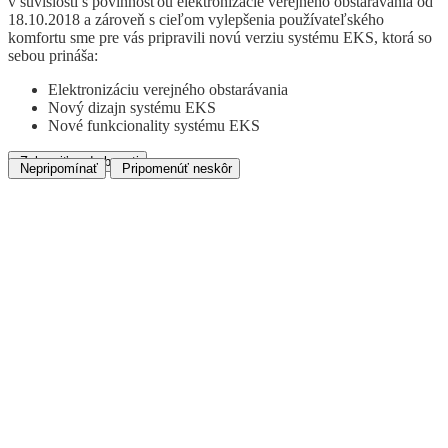
v súvislosti s povinnosťou elektronizácie verejného obstarávania od
18.10.2018 a zároveň s cieľom vylepšenia používateľského
komfortu sme pre vás pripravili novú verziu systému EKS, ktorá so
sebou prináša:
Elektronizáciu verejného obstarávania
Nový dizajn systému EKS
Nové funkcionality systému EKS
Zobraziť podrobnosti
Nepripomínať
Pripomenúť neskôr