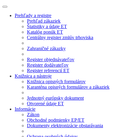
Prehľady a registre
Prehľad zákaziek
Štatistiky a údaje ET
Katalóg ponúk ET
Centrálny register zmlúv trhoviska
Zahraničné zákazky
Register objednávateľov
Register dodávateľov
Register referencií ET
Knižnica a nástroje
Knižnica opisných formulárov
Karanténa opisných formulárov a zákaziek
Jednotný európsky dokument
Otvorené údaje ET
Informácie
Zákon
Obchodné podmienky EP/ET
Dokumenty elektronizácie obstarávania
Ochrana osobných údajov