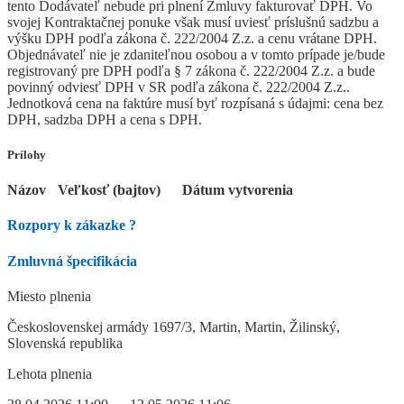
tento Dodávateľ nebude pri plnení Zmluvy fakturovať DPH. Vo
svojej Kontraktačnej ponuke však musí uviesť príslušnú sadzbu a
výšku DPH podľa zákona č. 222/2004 Z.z. a cenu vrátane DPH.
Objednávateľ nie je zdaniteľnou osobou a v tomto prípade je/bude
registrovaný pre DPH podľa § 7 zákona č. 222/2004 Z.z. a bude
povinný odviesť DPH v SR podľa zákona č. 222/2004 Z.z..
Jednotková cena na faktúre musí byť rozpísaná s údajmi: cena bez
DPH, sadzba DPH a cena s DPH.
Prílohy
Názov
Veľkosť (bajtov)
Dátum vytvorenia
Rozpory k zákazke
?
Zmluvná špecifikácia
Miesto plnenia
Československej armády 1697/3, Martin, Martin, Žilinský,
Slovenská republika
Lehota plnenia