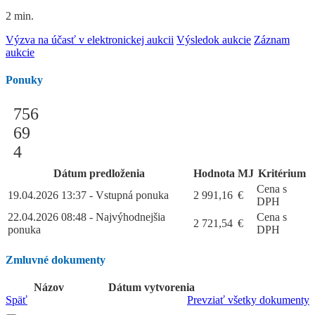
2 min.
Výzva na účasť v elektronickej aukcii
Výsledok aukcie
Záznam
aukcie
Ponuky
756
69
4
Dátum predloženia
Hodnota
MJ
Kritérium
Cena s
19.04.2026 13:37 - Vstupná ponuka
2 991,16
€
DPH
22.04.2026 08:48 - Najvýhodnejšia
Cena s
2 721,54
€
ponuka
DPH
Zmluvné dokumenty
Názov
Dátum vytvorenia
Späť
Prevziať všetky dokumenty