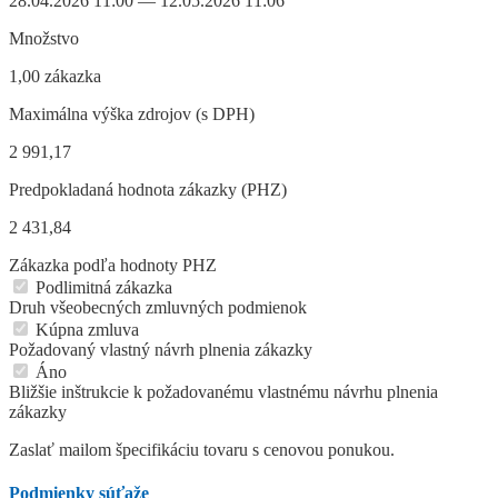
28.04.2026 11:00 — 12.05.2026 11:06
Množstvo
1,00 zákazka
Maximálna výška zdrojov (s DPH)
2 991,17
Predpokladaná hodnota zákazky (PHZ)
2 431,84
Zákazka podľa hodnoty PHZ
Podlimitná zákazka
Druh všeobecných zmluvných podmienok
Kúpna zmluva
Požadovaný vlastný návrh plnenia zákazky
Áno
Bližšie inštrukcie k požadovanému vlastnému návrhu plnenia
zákazky
Zaslať mailom špecifikáciu tovaru s cenovou ponukou.
Podmienky súťaže