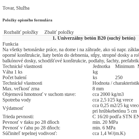
Tovar, Služba
Položky opisného formulára
Rozbaliť položky
Zbaliť položky
1. Univerzálny betón B20 (suchý betón)
Funkcia
Na všetky betonárske práce, na dome i na záhrade, ako sú napr. zákl
oporné konštrukcie, liaty betón do debnenia, stĺpy, stropné dosky a roš
balkónové dosky, schodišťové konštrukcie, podlahy, šachty, prefabri
Technické vlastnosti
Jed
­not
­ka
Mi
­ni
­mum
Váha 1 ks
kg
Počet balení
ks
250
Technické vlastnosti
Hodnota / charakteristi
Max. veľkosť zrna
8 mm
Objemová hmotnosť v suchom stave:
cca 2000 kg/m3
Spotreba vody
cca 2,5 l/25 kg vrece
cca 0,25 m2/25 kg vrece
Výdatnosť
pri hrúbkebetónu 5 cm
Trieda pevnosti:
C 16/20 podľa STN EN
Pevnosť v tlaku po 28 dňoch
min. 20 MPa
Pevnosť v ťahu po 28 dňoch:
min. 6 MPa
Súčiniteľ tepelnej vodivosť:
cca 1,4 W/(m.K)