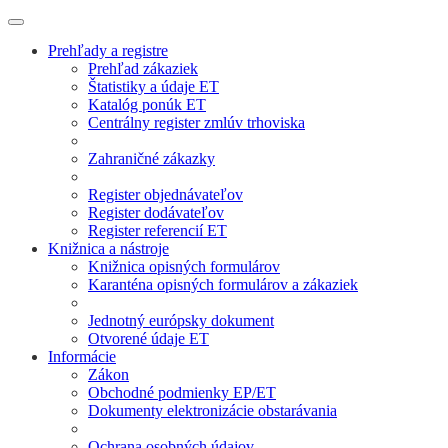
Prehľady a registre
Prehľad zákaziek
Štatistiky a údaje ET
Katalóg ponúk ET
Centrálny register zmlúv trhoviska
Zahraničné zákazky
Register objednávateľov
Register dodávateľov
Register referencií ET
Knižnica a nástroje
Knižnica opisných formulárov
Karanténa opisných formulárov a zákaziek
Jednotný európsky dokument
Otvorené údaje ET
Informácie
Zákon
Obchodné podmienky EP/ET
Dokumenty elektronizácie obstarávania
Ochrana osobných údajov