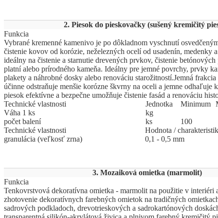
2. Piesok do pieskovačky (sušený kremičitý pie
Funkcia
Vybrané kremenné kamenivo je po dôkladnom vyschnutí osvedčeným
čistenie kovov od korózie, neželezných ocelí od usadenín, medenky a 
ideálny na čistenie a starnutie drevených prvkov, čistenie betónových
platní alebo prírodného kameňa. Ideálny pre jemné povrchy, prvky ka
plakety a náhrobné dosky alebo renováciu starožitností.Jemná frakcia
účinne odstraňuje menšie korózne škvrny na oceli a jemne odhaľuje 
piesok efektívne a bezpečne umožňuje čistenie fasád a renováciu hist
Technické vlastnosti
Jed
­not
­ka
Mi
­ni
­mum
Váha 1 ks
kg
počet balení
ks
100
Technické vlastnosti
Hodnota / charakteristi
granulácia (veľkosť zrna)
0,1 - 0,5 mm
3. Mozaiková omietka (marmolit)
Funkcia
Tenkovrstvová dekoratívna omietka - marmolit na použitie v interiéri a
zhotovenie dekoratívnych farebných omietok na tradičných omietkac
sadrových podkladoch, drevotrieskových a sadrokartónových doskách
transparentná silikón-akrylátová živica a plnivom farebný kremičitý p