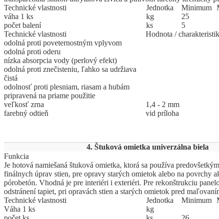
Technické vlastnosti
Jed
­not
­ka
Mi
­ni
­mum
váha 1 ks
kg
25
počet balení
ks
5
Technické vlastnosti
Hodnota / charakteristi
odolná proti poveternostným vplyvom
odolná proti oderu
nízka absorpcia vody (perlový efekt)
odolná proti znečisteniu, ľahko sa udržiava
čistá
odolnosť proti plesniam, riasam a hubám
pripravená na priame použitie
veľkosť zrna
1,4 - 2 mm
farebný odtieň
vid príloha
4. Štuková omietka univerzálna biela
Funkcia
Je hotová namiešaná štuková omietka, ktorá sa používa predovšetkým
finálnych úprav stien, pre opravy starých omietok alebo na povrchy a
pórobetón. Vhodná je pre interiéri i exteriéri. Pre rekonštrukciu pane
odstránení tapiet, pri opravách stien a starých omietok pred maľovaní
Technické vlastnosti
Jed
­not
­ka
Mi
­ni
­mum
Váha 1 ks
kg
počet ks
ks
26