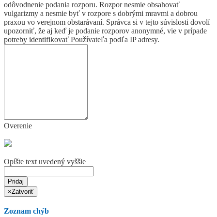
odôvodnenie podania rozporu. Rozpor nesmie obsahovať
vulgarizmy a nesmie byť v rozpore s dobrými mravmi a dobrou
praxou vo verejnom obstarávaní. Správca si v tejto súvislosti dovolí
upozorniť, že aj keď je podanie rozporov anonymné, vie v prípade
potreby identifikovať Používateľa podľa IP adresy.
Overenie
Opíšte text uvedený vyššie
Pridaj
×
Zatvoriť
Zoznam chýb