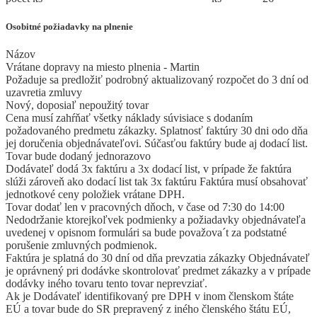
Osobitné požiadavky na plnenie
Názov
Vrátane dopravy na miesto plnenia - Martin
Požaduje sa predložiť podrobný aktualizovaný rozpočet do 3 dní od
uzavretia zmluvy
Nový, doposiaľ nepoužitý tovar
Cena musí zahŕňať všetky náklady súvisiace s dodaním
požadovaného predmetu zákazky. Splatnosť faktúry 30 dni odo dňa
jej doručenia objednávateľovi. Súčasťou faktúry bude aj dodací list.
Tovar bude dodaný jednorazovo
Dodávateľ dodá 3x faktúru a 3x dodací list, v prípade že faktúra
slúži zároveň ako dodací list tak 3x faktúru Faktúra musí obsahovať
jednotkové ceny položiek vrátane DPH.
Tovar dodať len v pracovných dňoch, v čase od 7:30 do 14:00
Nedodržanie ktorejkoľvek podmienky a požiadavky objednávateľa
uvedenej v opisnom formulári sa bude považova´t za podstatné
porušenie zmluvných podmienok.
Faktúra je splatná do 30 dní od dňa prevzatia zákazky Objednávateľ
je oprávnený pri dodávke skontrolovať predmet zákazky a v prípade
dodávky iného tovaru tento tovar neprevziať.
Ak je Dodávateľ identifikovaný pre DPH v inom členskom štáte
EÚ a tovar bude do SR prepravený z iného členského štátu EÚ,