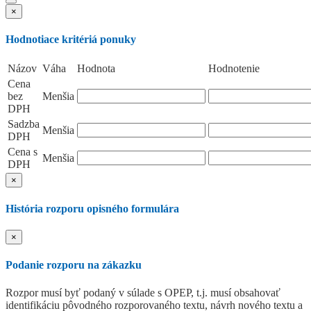
×
Hodnotiace kritériá ponuky
Názov
Váha
Hodnota
Hodnotenie
Cena
bez
Menšia
DPH
Sadzba
Menšia
DPH
Cena s
Menšia
DPH
×
História rozporu opisného formulára
×
Podanie rozporu na zákazku
Rozpor musí byť podaný v súlade s OPEP, t.j. musí obsahovať
identifikáciu pôvodného rozporovaného textu, návrh nového textu a