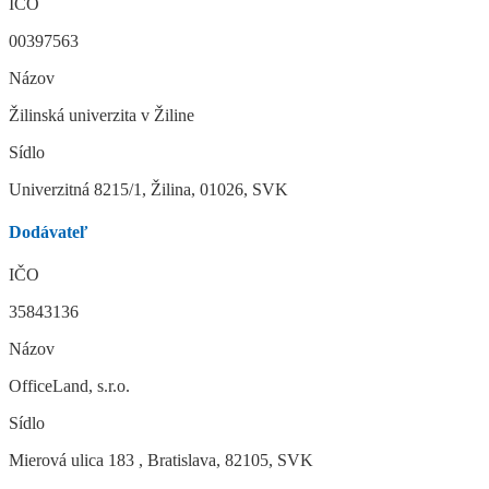
IČO
00397563
Názov
Žilinská univerzita v Žiline
Sídlo
Univerzitná 8215/1, Žilina, 01026, SVK
Dodávateľ
IČO
35843136
Názov
OfficeLand, s.r.o.
Sídlo
Mierová ulica 183 , Bratislava, 82105, SVK