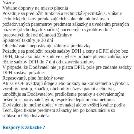
Názov
Vrátane dopravy na miesto plnenia
Požaduje sa predložiť funkčná a technická špecifikácia, vrátane
technických listov preukazujúcich splnenie minimálnych
požadovaných parametrov predmetu zákazky s uvedením presných
názvov (obchodných značiek) nacenených výrobkov do 2
pracovných dní od účinnosti Zmluvy
Splatnosť faktúry je 30 dní
Objednávateľ neposkytuje zálohy a preddavky
Požaduje sa predložiť rozpis sadzby DPH a ceny s DPH alebo bez
DPH, ktorá ako údaj v zmluve chýba v prípade plnenia zahŕňajúce
rôzne sadzby DPH do 7 dní od uzavretia zmluvy
V prípade, že Dodávateľ nie je platca DPH, pole pre zadanie sadzby
DPH zostáva prázdne.
Repasovaný, plne funkčný tovar
Ak sa v OF uvádzajú údaje alebo odkazy na konkrétneho výrobcu,
výrobný postup, značku, obchodný názov, patent alebo typ,
umožňuje sa Dodávateľovi predloženie ponuky s ekvivalentným
riešením s porovnateľnými, respektíve lepšími parametrami.
Ekvivalent je možné dodať v rovnakej alebo vyššej kvalite podľa
Tech. špecifikácie predmetu zákazky len po konzultácii a so
súhlasom Objednávateľa
Rozpory k zákazke
?