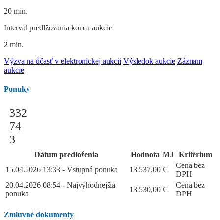
20 min.
Interval predlžovania konca aukcie
2 min.
Výzva na účasť v elektronickej aukcii
Výsledok aukcie
Záznam
aukcie
Ponuky
332
74
3
Dátum predloženia
Hodnota
MJ
Kritérium
Cena bez
15.04.2026 13:33 - Vstupná ponuka
13 537,00
€
DPH
20.04.2026 08:54 - Najvýhodnejšia
Cena bez
13 530,00
€
ponuka
DPH
Zmluvné dokumenty