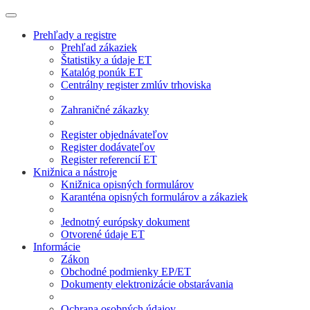
Prehľady a registre
Prehľad zákaziek
Štatistiky a údaje ET
Katalóg ponúk ET
Centrálny register zmlúv trhoviska
Zahraničné zákazky
Register objednávateľov
Register dodávateľov
Register referencií ET
Knižnica a nástroje
Knižnica opisných formulárov
Karanténa opisných formulárov a zákaziek
Jednotný európsky dokument
Otvorené údaje ET
Informácie
Zákon
Obchodné podmienky EP/ET
Dokumenty elektronizácie obstarávania
Ochrana osobných údajov