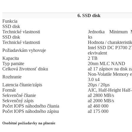
6. SSD disk
Funkcia
SSD disk
Technické vlastnosti
Jed
­not
­ka
Mi
­ni
­mum
SSD disk
ks
Technické vlastnosti
Hodnota / charakteristi
Intel SSD DC P3700 
Požiadavkám vyhovuje
ekvivalent
Kapacita
2 TB
Typ pamäte
20nm MLC NAND
Celková životnosť disku
až 17 zápisov na disk
Non-Volatile Memory 
Rozhranie
3.0 x4
Latencia čítanie/zápis
20µs / 20µs
Formát
AIC, Half-Height Hal
Sekvenčné čítanie
až 2800 MB/s
Sekvenčný zápis
až 2000 MB/s
Počet IOPS náhodného čítania
až 460 000
Počet IOPS náhodného zápisu
až 175 000
Osobitné požiadavky na plnenie