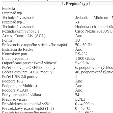
1. Prepínač typ 1
Funkcia
Prepínač typ 1
Technické vlastnosti
Jed
­not
­ka
Mi
­ni
­mum
Prepínač typ 1
ks
Technické vlastnosti
Hodnota / charakteristi
Požiadavkám vyhovuje
Cisco Nexus 93180YC-
Access Control List (ACL)
Áno
Formát
1U
Frekvencia vstupného striedavého napätia
50 - 60 Hz
Inštalácia do Racku
Áno
Konzolový port
RS-232
Limit prepínania
1 800 Gbit/s
Odporúčaná prevádzková vlhkosť
5 - 95 %
Počet slotov pre QSFP28 moduly:
6, podporované rýchlos
Počet slotov pre SFP28 moduly
48, podporované rýchlo
Počet USB 2.0 portov
1
Podpora 10G
Áno
Podpora pre Multicast
Áno
Podpora VLAN
Áno
Porty pre optické vlákna
54
Prepínač vrstiev
L2/L3
Prevádzková nadmorská výška
0 - 4 000 m
Prevádzkový rozsah teplôt (T-T)
0 - 40 °C
Rozsah jednosmerného napätia
-48 - -60 V