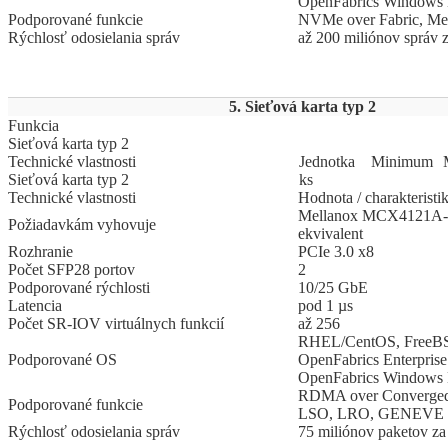
OpenFabrics Windows D
Podporované funkcie
NVMe over Fabric, Me
Rýchlosť odosielania správ
až 200 miliónov správ 
5. Sieťová karta typ 2
Funkcia
Sieťová karta typ 2
Technické vlastnosti
Jed
­not
­ka
Mi
­ni
­mum
Sieťová karta typ 2
ks
Technické vlastnosti
Hodnota / charakteristi
Mellanox MCX4121A-
Požiadavkám vyhovuje
ekvivalent
Rozhranie
PCIe 3.0 x8
Počet SFP28 portov
2
Podporované rýchlosti
10/25 GbE
Latencia
pod 1 µs
Počet SR-IOV virtuálnych funkcií
až 256
RHEL/CentOS, FreeB
Podporované OS
OpenFabrics Enterprise 
OpenFabrics Windows D
RDMA over Converged 
Podporované funkcie
LSO, LRO, GENEVE
Rýchlosť odosielania správ
75 miliónov paketov z