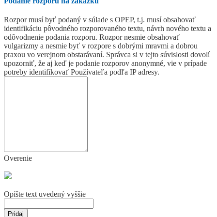
Podanie rozporu na zákazku
Rozpor musí byť podaný v súlade s OPEP, t.j. musí obsahovať
identifikáciu pôvodného rozporovaného textu, návrh nového textu a
odôvodnenie podania rozporu. Rozpor nesmie obsahovať
vulgarizmy a nesmie byť v rozpore s dobrými mravmi a dobrou
praxou vo verejnom obstarávaní. Správca si v tejto súvislosti dovolí
upozorniť, že aj keď je podanie rozporov anonymné, vie v prípade
potreby identifikovať Používateľa podľa IP adresy.
Overenie
Opíšte text uvedený vyššie
Pridaj