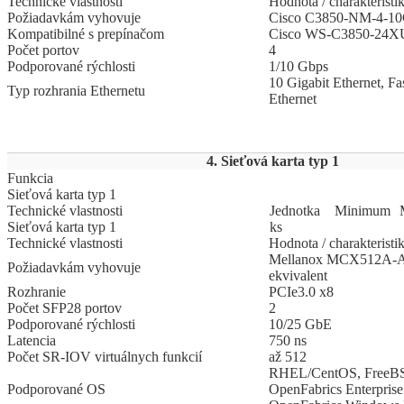
Technické vlastnosti
Hodnota / charakteristi
Požiadavkám vyhovuje
Cisco C3850-NM-4-10G
Kompatibilné s prepínačom
Cisco WS-C3850-24X
Počet portov
4
Podporované rýchlosti
1/10 Gbps
10 Gigabit Ethernet, Fa
Typ rozhrania Ethernetu
Ethernet
4. Sieťová karta typ 1
Funkcia
Sieťová karta typ 1
Technické vlastnosti
Jed
­not
­ka
Mi
­ni
­mum
Sieťová karta typ 1
ks
Technické vlastnosti
Hodnota / charakteristi
Mellanox MCX512A-A
Požiadavkám vyhovuje
ekvivalent
Rozhranie
PCIe3.0 x8
Počet SFP28 portov
2
Podporované rýchlosti
10/25 GbE
Latencia
750 ns
Počet SR-IOV virtuálnych funkcií
až 512
RHEL/CentOS, FreeB
Podporované OS
OpenFabrics Enterprise 