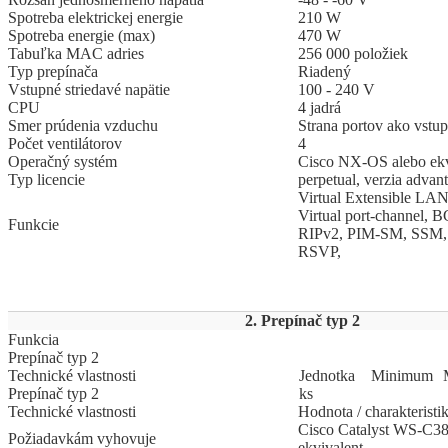
Spotreba elektrickej energie
210 W
Spotreba energie (max)
470 W
Tabuľka MAC adries
256 000 položiek
Typ prepínača
Riadený
Vstupné striedavé napätie
100 - 240 V
CPU
4 jadrá
Smer prúdenia vzduchu
Strana portov ako vstup
Počet ventilátorov
4
Operačný systém
Cisco NX-OS alebo ekv
Typ licencie
perpetual, verzia advan
Virtual Extensible L
Virtual port-channel,
Funkcie
RIPv2, PIM-SM, SSM
RSVP,
2. Prepínač typ 2
Funkcia
Prepínač typ 2
Technické vlastnosti
Jed
­not
­ka
Mi
­ni
­mum
Prepínač typ 2
ks
Technické vlastnosti
Hodnota / charakteristi
Cisco Catalyst WS-C3
Požiadavkám vyhovuje
ekvivalent