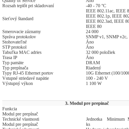
Quality of Service
Áno
Rozsah teplôt pri skladovaní
-40 - 70 °C
IEEE 802.11ac, IEEE 
IEEE 802.1p, IEEE 802
Sieťový štandard
IEEE 802.3ad, IEEE 80
IEEE 80
Smerovacie záznamy
24 000
Správa protokolov
SNMP v1, SNMP v2c,
Stohovateľné
Áno
STP protokol
Áno
Tabuľka MAC adries
32 000 položiek
Trasa IP
Áno
Typ pamäte
DRAM
Typ prepínača
Riadený
Typy RJ-45 Ethernet portov
10G Ethernet (100/100
Vstupné striedavé napätie
100 - 240 V
Výstupný výkon
1 100 W
3. Modul pre prepínač
Funkcia
Modul pre prepínač
Technické vlastnosti
Jed
­not
­ka
Mi
­ni
­mum
Modul pre prepínač
ks