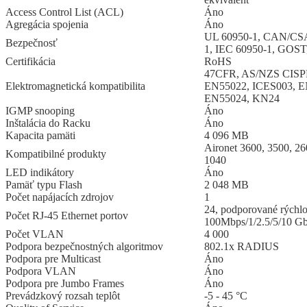
Access Control List (ACL)
Áno
Agregácia spojenia
Áno
UL 60950-1, CAN/CSA
Bezpečnosť
1, IEC 60950-1, GOS
Certifikácia
RoHS
47CFR, AS/NZS CISPR
Elektromagnetická kompatibilita
EN55022, ICES003, E
EN55024, KN24
IGMP snooping
Áno
Inštalácia do Racku
Áno
Kapacita pamäti
4 096 MB
Aironet 3600, 3500, 26
Kompatibilné produkty
1040
LED indikátory
Áno
Pamäť typu Flash
2 048 MB
Počet napájacích zdrojov
1
24, podporované rýchlo
Počet RJ-45 Ethernet portov
100Mbps/1/2.5/5/10 G
Počet VLAN
4 000
Podpora bezpečnostných algoritmov
802.1x RADIUS
Podpora pre Multicast
Áno
Podpora VLAN
Áno
Podpora pre Jumbo Frames
Áno
Prevádzkový rozsah teplôt
-5 - 45 °C