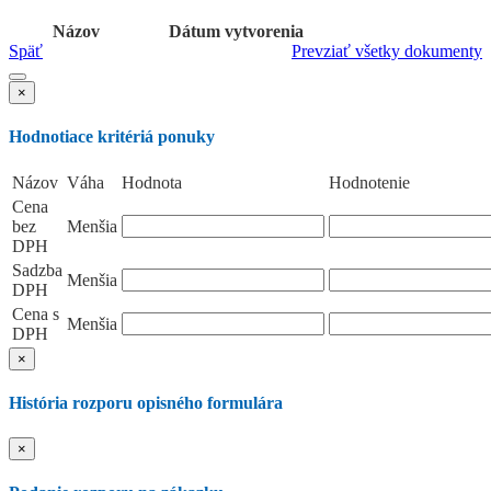
Názov
Dátum vytvorenia
Späť
Prevziať všetky dokumenty
×
Hodnotiace kritériá ponuky
Názov
Váha
Hodnota
Hodnotenie
Cena
bez
Menšia
DPH
Sadzba
Menšia
DPH
Cena s
Menšia
DPH
×
História rozporu opisného formulára
×