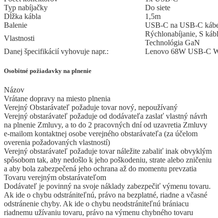
Typ nabíjačky
Do siete
Dĺžka kábla
1,5m
Balenie
USB-C na USB-C kábe
Rýchlonabíjanie, S káb
Vlastnosti
Technológia GaN
Danej špecifikácií vyhovuje napr.:
Lenovo 68W USB-C Wa
Osobitné požiadavky na plnenie
Názov
Vrátane dopravy na miesto plnenia
Verejný Obstarávateľ požaduje tovar nový, nepoužívaný
Verejný obstarávateľ požaduje od dodávateľa zaslať vlastný návrh
na plnenie Zmluvy, a to do 2 pracovných dní od uzavretia Zmluvy
e-mailom kontaktnej osobe verejného obstarávateľa (za účelom
overenia požadovaných vlastností)
Verejný obstarávateľ požaduje tovar náležite zabaliť inak obvyklým
spôsobom tak, aby nedošlo k jeho poškodeniu, strate alebo zničeniu
a aby bola zabezpečená jeho ochrana až do momentu prevzatia
Tovaru verejným obstarávateľom
Dodávateľ je povinný na svoje náklady zabezpečiť výmenu tovaru.
Ak ide o chybu odstrániteľnú, právo na bezplatné, riadne a včasné
odstránenie chyby. Ak ide o chybu neodstrániteľnú brániacu
riadnemu užívaniu tovaru, právo na výmenu chybného tovaru