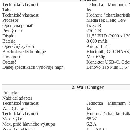
Technické vlastnosti
Jed
­not
­ka
Mi
­ni
­mum
Tablet
ks
Technické vlastnosti
Hodnota / charakteristi
Procesor
MediaTek Helio G99
Operačná pamäť
1x 8GB
Pevný disk
256 GB
Displej
11,5" FHD (2000 x 12
Batéria
8 600 mAh
Operačný systém
Android 14 +
Bezdrôtové technológie
Bluetooth, GLONASS,
Hmotnosť
Max 650g
Ostatné
Konektor USB-C, Odom
Danej špecifikácií vyhovuje napr.:
Lenovo Tab Plus 11.5
2. Wall Charger
Funkcia
Nabíjací adaptér
Technické vlastnosti
Jed
­not
­ka
Mi
­ni
­mum
Wall Charger
ks
Technické vlastnosti
Hodnota / charakteristi
Max. výkon
68 W
Max. prúd hlavného výstupu
6,2 A
Počet konektorov
1x USB-C