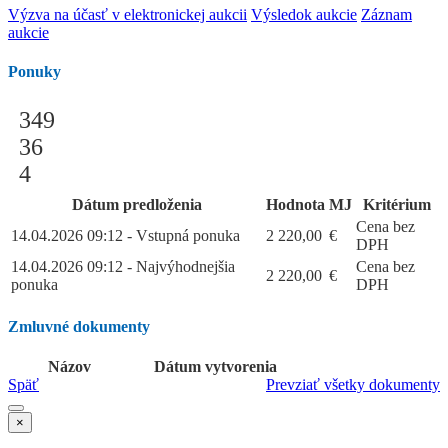
Výzva na účasť v elektronickej aukcii
Výsledok aukcie
Záznam
aukcie
Ponuky
349
36
4
Dátum predloženia
Hodnota
MJ
Kritérium
Cena bez
14.04.2026 09:12 - Vstupná ponuka
2 220,00
€
DPH
14.04.2026 09:12 - Najvýhodnejšia
Cena bez
2 220,00
€
ponuka
DPH
Zmluvné dokumenty
Názov
Dátum vytvorenia
Späť
Prevziať všetky dokumenty
×