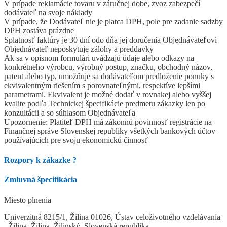
V prípade reklamácie tovaru v záručnej dobe, zvoz zabezpečí
dodávateľ na svoje náklady
V prípade, že Dodávateľ nie je platca DPH, pole pre zadanie sadzby
DPH zostáva prázdne
Splatnosť faktúry je 30 dní odo dňa jej doručenia Objednávateľovi
Objednávateľ neposkytuje zálohy a preddavky
Ak sa v opisnom formulári uvádzajú údaje alebo odkazy na
konkrétneho výrobcu, výrobný postup, značku, obchodný názov,
patent alebo typ, umožňuje sa dodávateľom predloženie ponuky s
ekvivalentným riešením s porovnateľnými, respektíve lepšími
parametrami. Ekvivalent je možné dodať v rovnakej alebo vyššej
kvalite podľa Technickej špecifikácie predmetu zákazky len po
konzultácii a so súhlasom Objednávateľa
Upozornenie: Platiteľ DPH má zákonnú povinnosť registrácie na
Finančnej správe Slovenskej republiky všetkých bankových účtov
používajúcich pre svoju ekonomickú činnosť
Rozpory k zákazke
?
Zmluvná špecifikácia
Miesto plnenia
Univerzitná 8215/1, Žilina 01026, Ústav celoživotného vzdelávania
, Žilina, Žilina, Žilinský, Slovenská republika