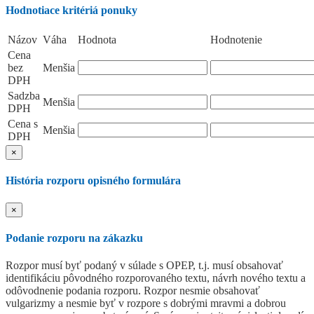
Hodnotiace kritériá ponuky
Názov
Váha
Hodnota
Hodnotenie
Cena
bez
Menšia
DPH
Sadzba
Menšia
DPH
Cena s
Menšia
DPH
×
História rozporu opisného formulára
×
Podanie rozporu na zákazku
Rozpor musí byť podaný v súlade s OPEP, t.j. musí obsahovať
identifikáciu pôvodného rozporovaného textu, návrh nového textu a
odôvodnenie podania rozporu. Rozpor nesmie obsahovať
vulgarizmy a nesmie byť v rozpore s dobrými mravmi a dobrou