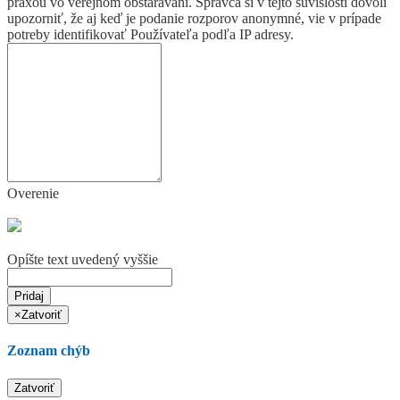
praxou vo verejnom obstarávaní. Správca si v tejto súvislosti dovolí
upozorniť, že aj keď je podanie rozporov anonymné, vie v prípade
potreby identifikovať Používateľa podľa IP adresy.
Overenie
Opíšte text uvedený vyššie
Pridaj
×
Zatvoriť
Zoznam chýb
Zatvoriť