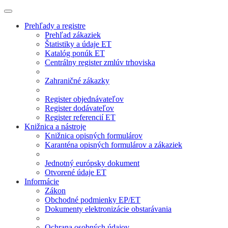
Prehľady a registre
Prehľad zákaziek
Štatistiky a údaje ET
Katalóg ponúk ET
Centrálny register zmlúv trhoviska
Zahraničné zákazky
Register objednávateľov
Register dodávateľov
Register referencií ET
Knižnica a nástroje
Knižnica opisných formulárov
Karanténa opisných formulárov a zákaziek
Jednotný európsky dokument
Otvorené údaje ET
Informácie
Zákon
Obchodné podmienky EP/ET
Dokumenty elektronizácie obstarávania
Ochrana osobných údajov