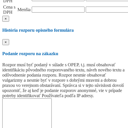
DPH
Cena s
Menšia
DPH
×
História rozporu opisného formulára
×
Podanie rozporu na zákazku
Rozpor musí byť podaný v súlade s OPEP, t.j. musí obsahovať
identifikáciu pôvodného rozporovaného textu, návrh nového textu a
odôvodnenie podania rozporu. Rozpor nesmie obsahovať
vulgarizmy a nesmie byť v rozpore s dobrými mravmi a dobrou
praxou vo verejnom obstarávaní. Správca si v tejto súvislosti dovolí
upozorniť, že aj keď je podanie rozporov anonymné, vie v prípade
potreby identifikovať Používateľa podľa IP adresy.