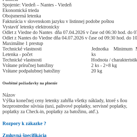
Spojenie: Viedeň – Nantes - Viedeň
Ekonomická trieda
Obojsmerná letenka
Fakturácia v slovenskom jazyku v listinnej podobe poštou
Vystaviť letenky elektronicky
Odlet z Viedne do Nantes dňa 07.04.2026 v čase od 06:30 hod. do 0
Odlet z Nantes do Viedne dňa 04.07.2026 v čase od 09:30 hod. do 1
Maximálne 1 prestup
Technické vlastnosti
Jed
­not
­ka
Mi
­ni
­mum
Letenka - počet
ks
Technické vlastnosti
Hodnota / charakteristi
Vrátane príručnej batožiny
2 ks - 2+8 kg
Vrátane podpalubnej batožiny
20 kg
Osobitné požiadavky na plnenie
Názov
Výška konečnej ceny letenky zahŕňa všetky náklady, ktoré s ňou
bezprostredne súvisia (taxi, palivové poplatky, servisné poplatky,
poplatky za Check-in, poplatky za batožinu, atď.).
Rozpory k zákazke
?
Zmluvná špecifikácia