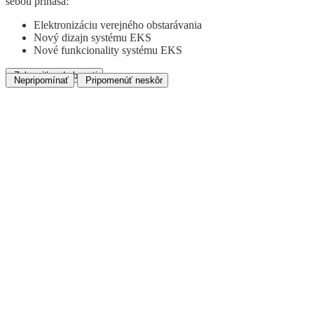
sebou prináša:
Elektronizáciu verejného obstarávania
Nový dizajn systému EKS
Nové funkcionality systému EKS
Zobraziť podrobnosti
Nepripomínať
Pripomenúť neskôr