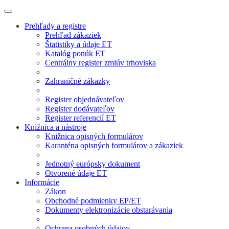
Prehľady a registre
Prehľad zákaziek
Štatistiky a údaje ET
Katalóg ponúk ET
Centrálny register zmlúv trhoviska
Zahraničné zákazky
Register objednávateľov
Register dodávateľov
Register referencií ET
Knižnica a nástroje
Knižnica opisných formulárov
Karanténa opisných formulárov a zákaziek
Jednotný európsky dokument
Otvorené údaje ET
Informácie
Zákon
Obchodné podmienky EP/ET
Dokumenty elektronizácie obstarávania
Ochrana osobných údajov