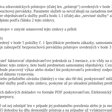
áva zdravotníckych prístrojov (ďalej len „prístroje“) uvedených v bod
chovej prevádzky. Parametre služieb sa nevzťahujú na zariadenia tretíc
re objednávateľa služby podľa bodu 1.1 (ďalej ako „servisné služby“ 
platu podľa článku 2 tejto zmluvy.
trojov v zmysle ustanovení tejto zmluvy a príloh
t)
vedený v bode 5 položky č. 1 špecifikácie predmetu zákazky, samostatne
je zabezpečiť bezporuchovú prevádzku prístrojov uvedených v bode 3 p
ateľ fakturovať objednávateľovi jedenkrát za 3 mesiace, a to vždy na 
rámec tejto zmluvy, tieto budú predmetom samostatnej objednávky. Cen
y bude pracovný výkaz alebo dodací list poskytovateľa potvrdený zod
 od dátumu vystavenia.
neho peňažného záväzku (faktúry) o viac ako 60 dní, poskytovateľ mô
atné služby podľa tejto zmluvy, poskytne až po uhradení príslušnej pre
kých daňových dokladov vo formáte PDF poskytovateľom. Elektronický
prepravy.
né od nej odstúpiť len v prípade jej podstatného porušenia alebo je j
nčí dohodou ku dňu demontáže prístroja a na prípadne už vyfakturovan