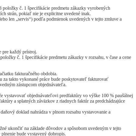
e 3 položky č. 1 špecifikácie predmetu zákazky vyrobených
h strán, pokiaľ nie je explicitne uvedené inak.
alebo len „servis“) podľa podmienok uvedených v tejto zmluve a
 pre každý prístroj.
oložky č. 1 špecifikácie predmetu zákazky v rozsahu, v čase a cene
začiatku fakturačného obdobia.
u za takto vykonané práce bude poskytovateľ fakturovať
povedným zástupcom objednávateľa.
že vystavovať objednávateľovi predfaktúry vo výške 100 % paušálnej
dfaktúry a splatných záväzkov z riadnych faktúr za predchádzajúce
 daňový doklad nahrádza v plnom rozsahu vystavovanie a
u možné ukončiť na základe dôvodov a spôsobom uvedeným v tejto
é plnenie bude vystavený dobropis.