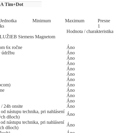
a A Tim+Dot
Jed
­not
­ka
Mi
­ni
­mum
Ma
­xi
­mum
Pres
­ne
ks
1
Hodnota / charakteristika
ŽIEB Siemens Magnetom
om 6x ročne
Áno
e údržbu
Áno
Áno
Áno
Áno
Áno
Áno
obcom)
Áno
čne
Áno
Áno
Áno
/ 24h onsite
Áno
od nástupu technika, pri nahlásení
Áno
ných dňoch)
d nástupu technika, pri nahlásení
Áno
ých dňoch)
dňoch)
Áno