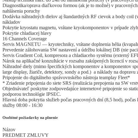
Diagnostika/oprava diaľkovou formou (ak je to možné) v pracovných
nahlásenia poruchy
Dodávka náhradných dielov aj štandardných RF cievok a body coil (
nákladov
Pokrytie kryostatu magnetu, vrátane kryokomponentov v prípade zly
Pokrytie chladiacej hlavy
16 Channels Coverage
Servis MAGNETU — kryotechniky, vrátane doplnenia hélia (kvapaIn
Prevedenie zálohovania SW nastavení a údržbu lokálnej DB (nie paci
Servis Gradient Coil, kompresora a chladiaceho systému (externý EF
Nárok na aplikačné konzuItácie v rozsahu zakúpených licencií v rozsa
Náhradné diely (mimo špecifických komponentov a komponentov spot
large display, žiariče, detektory, sondy a pod.) a náklady na dopravu
Pripojenie do digitálneho správovnského nástroja teamplay Fleet*
* Zriadenie pripojenia do siete SRS (realizácia prepojenia na SW vrs
Objednávateľ poskytne zodpovedajúce internetové pripojenie so stati
podporou technológie IPSEC.
Hlavná doba pokrytia služieb počas pracovných dní (8,5 hod), počas 
služby 08:00 - 16:30
Osobitné požiadavky na plnenie
Názov
PREDMET ZMLUVY