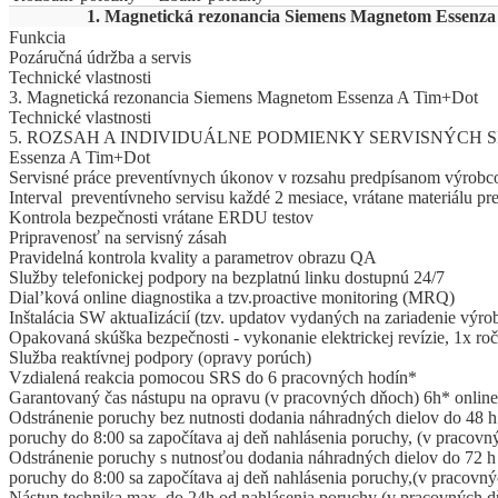
1. Magnetická rezonancia Siemens Magnetom Essenz
Funkcia
Pozáručná údržba a servis
Technické vlastnosti
3. Magnetická rezonancia Siemens Magnetom Essenza A Tim+Dot
Technické vlastnosti
5. ROZSAH A INDIVIDUÁLNE PODMIENKY SERVISNÝCH SLU
Essenza A Tim+Dot
Servisné práce preventívnych úkonov v rozsahu predpísanom výrobc
Interval preventívneho servisu každé 2 mesiace, vrátane materiálu pr
Kontrola bezpečnosti vrátane ERDU testov
Pripravenosť na servisný zásah
Pravidelná kontrola kvality a parametrov obrazu QA
Služby telefonickej podpory na bezplatnú linku dostupnú 24/7
Dial’ková online diagnostika a tzv.proactive monitoring (MRQ)
Inštalácia SW aktuaIizácií (tzv. updatov vydaných na zariadenie výr
Opakovaná skúška bezpečnosti - vykonanie elektrickej revízie, 1x ro
Služba reaktívnej podpory (opravy porúch)
Vzdialená reakcia pomocou SRS do 6 pracovných hodín*
Garantovaný čas nástupu na opravu (v pracovných dňoch) 6h* online 
Odstránenie poruchy bez nutnosti dodania náhradných dielov do 48 h 
poruchy do 8:00 sa započítava aj deň nahlásenia poruchy, (v pracov
Odstránenie poruchy s nutnosťou dodania náhradných dielov do 72 h o
poruchy do 8:00 sa započítava aj deň nahlásenia poruchy,(v pracovn
Nástup technika max. do 24h od nahlásenia poruchy (v pracovných 