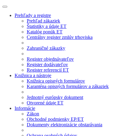
Prehľady a registre
Prehľad zákaziek
Štatistiky a údaje ET
Katalóg ponúk ET
Centrálny register zmlúv trhoviska
Zahraničné zákazky
Register objednávateľov
Register dodávateľov
Register referencií ET
Knižnica a nástroje
Knižnica opisných formulárov
Karanténa opisných formulárov a zákaziek
Jednotný európsky dokument
Otvorené údaje ET
Informácie
Zákon
Obchodné podmienky EP/ET
Dokumenty elektronizácie obstarávania
Ochrana osobných údajov