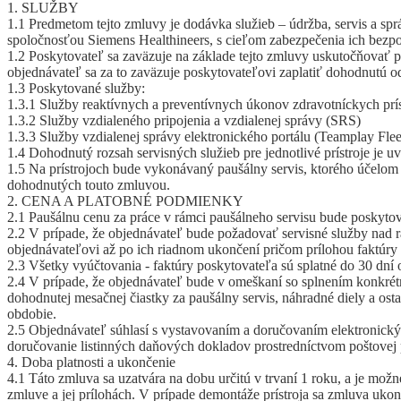
1. SLUŽBY
1.1 Predmetom tejto zmluvy je dodávka služieb – údržba, servis a spr
spoločnosťou Siemens Healthineers, s cieľom zabezpečenia ich bezporu
1.2 Poskytovateľ sa zaväzuje na základe tejto zmluvy uskutočňovať p
objednávateľ sa za to zaväzuje poskytovateľovi zaplatiť dohodnutú od
1.3 Poskytované služby:
1.3.1 Služby reaktívnych a preventívnych úkonov zdravotníckych prís
1.3.2 Služby vzdialeného pripojenia a vzdialenej správy (SRS)
1.3.3 Služby vzdialenej správy elektronického portálu (Teamplay Flee
1.4 Dohodnutý rozsah servisných služieb pre jednotlivé prístroje je u
1.5 Na prístrojoch bude vykonávaný paušálny servis, ktorého účelom 
dohodnutých touto zmluvou.
2. CENA A PLATOBNÉ PODMIENKY
2.1 Paušálnu cenu za práce v rámci paušálneho servisu bude poskytov
2.2 V prípade, že objednávateľ bude požadovať servisné služby nad 
objednávateľovi až po ich riadnom ukončení pričom prílohou faktúr
2.3 Všetky vyúčtovania - faktúry poskytovateľa sú splatné do 30 dní
2.4 V prípade, že objednávateľ bude v omeškaní so splnením konkrét
dohodnutej mesačnej čiastky za paušálny servis, náhradné diely a ost
obdobie.
2.5 Objednávateľ súhlasí s vystavovaním a doručovaním elektronic
doručovanie listinných daňových dokladov prostredníctvom poštovej 
4. Doba platnosti a ukončenie
4.1 Táto zmluva sa uzatvára na dobu určitú v trvaní 1 roku, a je mož
zmluve a jej prílohách. V prípade demontáže prístroja sa zmluva uko