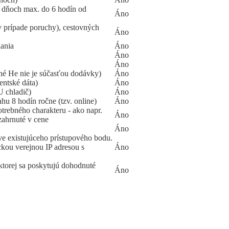
 dňoch max. do 6 hodín od
Áno
v prípade poruchy), cestovných
Áno
hania
Áno
Áno
Áno
é He nie je súčasťou dodávky)
Áno
entské dáta)
Áno
U chladič)
Áno
hu 8 hodín ročne (tzv. online)
Áno
rebného charakteru - ako napr.
Áno
 zahrnuté v cene
Áno
tve existujúceho prístupového bodu.
ckou verejnou IP adresou s
Áno
ktorej sa poskytujú dohodnuté
Áno