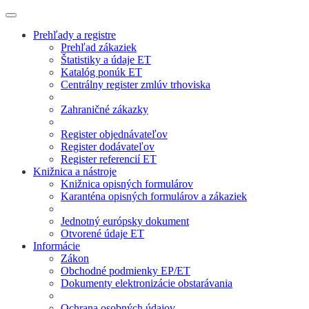
Prehľady a registre
Prehľad zákaziek
Štatistiky a údaje ET
Katalóg ponúk ET
Centrálny register zmlúv trhoviska
Zahraničné zákazky
Register objednávateľov
Register dodávateľov
Register referencií ET
Knižnica a nástroje
Knižnica opisných formulárov
Karanténa opisných formulárov a zákaziek
Jednotný európsky dokument
Otvorené údaje ET
Informácie
Zákon
Obchodné podmienky EP/ET
Dokumenty elektronizácie obstarávania
Ochrana osobných údajov