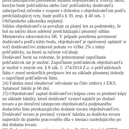
predchádzajúceho písomného súhlasu objednávateľa. Právny úkon,
ktorým bude pohľadávka alebo časť pohľadávky dodávateľa
zabezpečená ručením v rozpore s dohodou s objednávateľom podľa
predchádzajúcej vety, bude podľa § 39, resp. § 40 ods. 1
Občianskeho zákonníka neplatný.
Súhlas objednávateľa sa považuje za platný len za podmienky, že
bol na takýto úkon udelený predchádzajúci písomný súhlas
Ministerstva zdravotníctva SR. V prípade porušenia povinnosti
dodávateľa podľa tohto bodu, objednávateľ je oprávnený uplatniť si
voči dodávateľovi zmluvnú pokutu vo výške 2% z istiny
pohľadávky, na ktorú sa ručenie vzťahuje.
Dodávateľ berie na vedomie, že jednostranné započítanie
pohľadávok nie je možné. Započítanie pohľadávok objednávateľa
je možné v zmysle ust. § 8 zák. č. 374/2014 Z.z. o pohľadávkach
štátu v znení neskorších predpisov len na základe písomnej dohody
o započítaní pohľadávok štátu.
24) Faktúra musí obsahovať odvolanie na číslo zmluvy z EKS.
Splatnosť faktúr je 60 dní.
25) Objednávateľ zaplatí dodávateľovi kúpnu cenu za predmet kúpy
na základe faktúry, ktorú dodávateľ vystaví najskôr po dodaní
tovaru a po doručení zástupcom objednávateľa podpísaného
dodacieho listu preukazujúceho dodanie tovaru objednávateľovi.
Dodávateľ tovaru je povinný vystaviť faktúru za dodávku tovaru
najneskôr do piateho pracovného dňa v mesiaci nasledujúceho po
dni dodania tovaru.