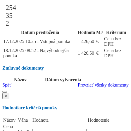
254
35
2
Dátum predloženia
Hodnota
MJ
Kritérium
Cena bez
17.12.2025 10:25 - Vstupná ponuka
1 426,60
€
DPH
18.12.2025 08:52 - Najvýhodnejšia
Cena bez
1 426,50
€
ponuka
DPH
Zmluvné dokumenty
Názov
Dátum vytvorenia
Späť
Prevziať všetky dokumenty
×
Hodnotiace kritériá ponuky
Názov
Váha
Hodnota
Hodnotenie
Cena