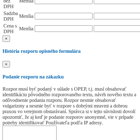
bez
Menšia
DPH
Sadzba
Menšia
DPH
Cena s
Menšia
DPH
×
História rozporu opisného formulára
×
Podanie rozporu na zákazku
Rozpor musí byť podaný v súlade s OPEP, t.j. musí obsahovať
identifikáciu pôvodného rozporovaného textu, návrh nového textu a
odôvodnenie podania rozporu. Rozpor nesmie obsahovať
vulgarizmy a nesmie byť v rozpore s dobrými mravmi a dobrou
praxou vo verejnom obstarávaní. Správca si v tejto súvislosti dovolí
upozorniť, že aj keď je podanie rozporov anonymné, vie v prípade
potreby identifikovať Používateľa podľa IP adresy.