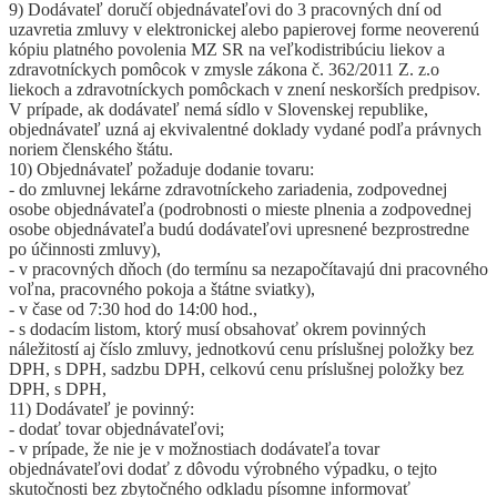
9) Dodávateľ doručí objednávateľovi do 3 pracovných dní od
uzavretia zmluvy v elektronickej alebo papierovej forme neoverenú
kópiu platného povolenia MZ SR na veľkodistribúciu liekov a
zdravotníckych pomôcok v zmysle zákona č. 362/2011 Z. z.o
liekoch a zdravotníckych pomôckach v znení neskorších predpisov.
V prípade, ak dodávateľ nemá sídlo v Slovenskej republike,
objednávateľ uzná aj ekvivalentné doklady vydané podľa právnych
noriem členského štátu.
10) Objednávateľ požaduje dodanie tovaru:
- do zmluvnej lekárne zdravotníckeho zariadenia, zodpovednej
osobe objednávateľa (podrobnosti o mieste plnenia a zodpovednej
osobe objednávateľa budú dodávateľovi upresnené bezprostredne
po účinnosti zmluvy),
- v pracovných dňoch (do termínu sa nezapočítavajú dni pracovného
voľna, pracovného pokoja a štátne sviatky),
- v čase od 7:30 hod do 14:00 hod.,
- s dodacím listom, ktorý musí obsahovať okrem povinných
náležitostí aj číslo zmluvy, jednotkovú cenu príslušnej položky bez
DPH, s DPH, sadzbu DPH, celkovú cenu príslušnej položky bez
DPH, s DPH,
11) Dodávateľ je povinný:
- dodať tovar objednávateľovi;
- v prípade, že nie je v možnostiach dodávateľa tovar
objednávateľovi dodať z dôvodu výrobného výpadku, o tejto
skutočnosti bez zbytočného odkladu písomne informovať