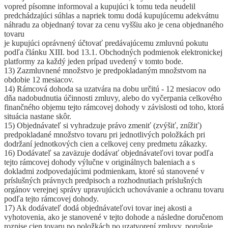
vopred písomne informoval a kupujúci k tomu teda neudelil
predchádzajúci súhlas a napriek tomu dodá kupujúcemu adekvátnu
náhradu za objednaný tovar za cenu vyššiu ako je cena objednaného
tovaru
je kupujúci oprávnený účtovať predávajúcemu zmluvnú pokutu
podľa článku XIII. bod 13.1. Obchodných podmienok elektronickej
platformy za každý jeden prípad uvedený v tomto bode.
13) Zazmluvnené množstvo je predpokladaným množstvom na
obdobie 12 mesiacov.
14) Rámcová dohoda sa uzatvára na dobu určitú - 12 mesiacov odo
dňa nadobudnutia účinnosti zmluvy, alebo do vyčerpania celkového
finančného objemu tejto rámcovej dohody v závislosti od toho, ktorá
situácia nastane skôr.
15) Objednávateľ si vyhradzuje právo zmeniť (zvýšiť, znížiť)
predpokladané množstvo tovaru pri jednotlivých položkách pri
dodržaní jednotkových cien a celkovej ceny predmetu zákazky.
16) Dodávateľ sa zaväzuje dodávať objednávateľovi tovar podľa
tejto rámcovej dohody výlučne v originálnych baleniach a s
dokladmi zodpovedajúcimi podmienkam, ktoré sú stanovené v
príslušných právnych predpisoch a rozhodnutiach príslušných
orgánov verejnej správy upravujúcich uchovávanie a ochranu tovaru
podľa tejto rámcovej dohody.
17) Ak dodávateľ dodá objednávateľovi tovar inej akosti a
vyhotovenia, ako je stanovené v tejto dohode a následne doručenom
rozpise cien tovaru po položkách po uzatvorení zmluvy, porušuje