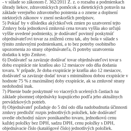
- v súlade so zákonom č. 362/2011 Z. z. o rozsahu a podmienkach
úhrady liekov, zdravotníckych pomôcok a dietetických potravín na
základe verejného zdravotného poistenia a o zmene a doplnení
niektorých zákonov v znení neskorších predpisov,
5) Pokiaľ by v dôsledku akýchkoľvek zmien po uzatvorení tejto
Zmluvy bola jednotková zmluvná cena tovaru vyššia ako určujú
vyššie uvedené podmienky, je dodávateľ povinný poskytnúť
objednávateľovi tovar za zníženú cenu tak, aby bola v súlade s
týmito zmluvnými podmienkami, a to bez potreby osobitného
upozornenia zo strany objednávateľa, či potreby uzatvorenia
dodatku k tejto Zmluve.
6) Dodávateľ sa zaväzuje dodávať tovar objednávateľovi tovar s
dobu exspirácie nie kratšou ako 12 mesiacov odo dňa dodania
tovaru. V prípade, že doba exspirácie je kratšia ako 12 mesiacov,
dodávateľ sa zaväzuje dodať tovar s minimálnou dobou exspirácie v
hodnote 75 % z maximálnej doby exspirácie, ak sa zmluvné strany
nedohodnú inak.
7) Plnenie bude poskytnuté vo viacerých ucelených častiach na
základe písomnej objednávky kupujúceho podľa jeho aktuálnych
prevádzkových potrieb.
8) Objednávateľ požaduje do 5 dní odo dňa nadobudnutia účinnosti
zmluvy predložiť rozpis jednotlivých položiek, kde dodávateľ
uvedie obchodný názov ponúkaného tovaru, jednotkovú cenu
každej položky bez DPH, sadzu DPH, cenu položky s DPH,
objednávacie číslo (katalógové číslo) jednotlivých položiek.