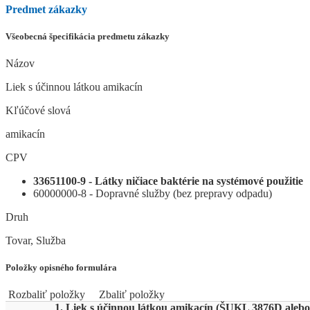
Predmet zákazky
Všeobecná špecifikácia predmetu zákazky
Názov
Liek s účinnou látkou amikacín
Kľúčové slová
amikacín
CPV
33651100-9 - Látky ničiace baktérie na systémové použitie
60000000-8 - Dopravné služby (bez prepravy odpadu)
Druh
Tovar, Služba
Položky opisného formulára
Rozbaliť položky
Zbaliť položky
1. Liek s účinnou látkou amikacín (ŠUKL 3876D alebo 