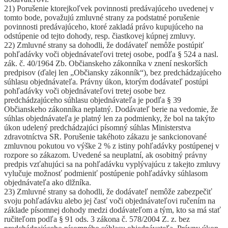
21) Porušenie ktorejkoľvek povinnosti predávajúceho uvedenej v
tomto bode, považujú zmluvné strany za podstatné porušenie
povinnosti predávajúceho, ktoré zakladá právo kupujúceho na
odstúpenie od tejto dohody, resp. čiastkovej kúpnej zmluvy.
22) Zmluvné strany sa dohodli, že dodávateľ nemôže postúpiť
pohľadávky voči objednávateľovi tretej osobe, podľa § 524 a nasl.
zák. č. 40/1964 Zb. Občianskeho zákonníka v znení neskorších
predpisov (ďalej len „Občiansky zákonník“), bez predchádzajúceho
súhlasu objednávateľa. Právny úkon, ktorým dodávateľ postúpi
pohľadávky voči objednávateľovi tretej osobe bez
predchádzajúceho súhlasu objednávateľa je podľa § 39
Občianskeho zákonníka neplatný. Dodávateľ berie na vedomie, že
súhlas objednávateľa je platný len za podmienky, že bol na takýto
úkon udelený predchádzajúci písomný súhlas Ministerstva
zdravotníctva SR. Porušenie takéhoto zákazu je sankcionované
zmluvnou pokutou vo výške 2 % z istiny pohľadávky postúpenej v
rozpore so zákazom. Uvedené sa neuplatní, ak osobitný právny
predpis vzťahujúci sa na pohľadávku vyplývajúcu z takejto zmluvy
vylučuje možnosť podmieniť postúpenie pohľadávky súhlasom
objednávateľa ako dlžníka.
23) Zmluvné strany sa dohodli, že dodávateľ nemôže zabezpečiť
svoju pohľadávku alebo jej časť voči objednávateľovi ručením na
základe písomnej dohody medzi dodávateľom a tým, kto sa má stať
ručiteľom podľa § 91 ods. 3 zákona č. 578/2004 Z. z. bez