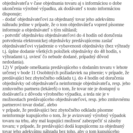
objednávateľa v čase objednania tovaru aj s informáciou o dobe
ukončenia výrobné výpadku, ak dodávateľ s touto informáciou
disponuje;
- dodať objednávateľovi za objednaný tovar jeho adekvátnu
náhradu jedine v prípade, že o tom objednváteľa vopred písomne
informuje a objednávateľ s tým súhlasil;
- potvrdiť objednávku objednávateľovi do 4 hodín od doručenia
potvrdenia elektronickej objednávky predávajúcemu zaslať
objednávateľovi vyjadrenie o vybavenosti objednávky (bez výhrady
t.j. úplne dodanie všetkých položiek objednávky do 48 hodín, s
výhradami t.j. uviesť čo nebude dodané, prípadný dôvod
nedodania).
12) V prípade omeškania predávajúceho s dodaním tovaru v lehote
určenej v bode 11 Osobitných požiadaviek na plnenie; v prípade, že
predávajúci bez zbytočného odkladu t.j. do 4 hodín od doručenia
objednávky od objednávateľa neinformuje objednávateľa, resp. jeho
zmluvného partnera (lekáreň) o tom, že tovar nie je dostupný u
dodávateľa z dôvodu výrobného výpadku, a teda nie je v
možnostiach predávajúceho objednávateľovi, resp. jeho zmluvnému
partnerovi tovar dodať, alebo
v prípade, že predávajúci bez zbytočného odkladu písomne
neinformuje kupujúceho o tom, že je avizovaný výrobný výpadok
tovaru na trhu, aby mal kupujúci možnosť zabezpečiť si zásoby
tovaru; v prípade, že predávajúci dodá kupujúcemu za objednaný
tovar jeho adekvátnu náhradu bez toho, aby o tom kupujúceho