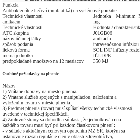
Funkcia
Antibakteriálne liečivá (antibiotiká) na systémové použitie
Technické vlastnosti
Jed
­not
­ka
Mi
­ni
­mum
amikacín
mg
Technické vlastnosti
Hodnota / charakteristi
ATC skupina
J01GB06
názov účinnej látky
amikacín
spôsob podania
intravenóznou infúziou
lieková forma
SOL INF infúzny rozto
merná jednotka
fľ.LDPE
predpokladané množstvo na 12 mesiacov
350 MJ
Osobitné požiadavky na plnenie
Názov
1) Vrátane dopravy na miesto plnenia.
2) Vrátane služieb spojených s manipuláciou, naložením a
vyložením tovaru v mieste plnenia.
3) Predmet plnenia (tovar) musí spĺňať všetky technické vlastnosti
uvedené v technickej špecifikácii.
4) Zmluvné strany sa dohodli a súhlasia, že jednotková cena
každého tovaru musí byť pri každom čiastkovom plnení :
- v súlade s aktuálnym cenovým opatrením MZ SR, ktorým sa
ustanovuje rozsah regulácie cien v oblasti zdravotníctva,