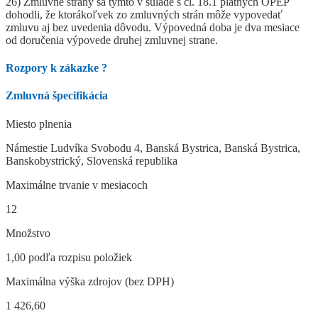
26) Zmluvné strany sa týmto v súlade s čl. 18.1 platných OPEP
dohodli, že ktorákoľvek zo zmluvných strán môže vypovedať
zmluvu aj bez uvedenia dôvodu. Výpovedná doba je dva mesiace
od doručenia výpovede druhej zmluvnej strane.
Rozpory k zákazke
?
Zmluvná špecifikácia
Miesto plnenia
Námestie Ludvíka Svobodu 4, Banská Bystrica, Banská Bystrica,
Banskobystrický, Slovenská republika
Maximálne trvanie v mesiacoch
12
Množstvo
1,00 podľa rozpisu položiek
Maximálna výška zdrojov (bez DPH)
1 426,60