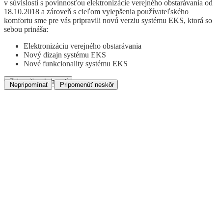
v súvislosti s povinnosťou elektronizácie verejného obstarávania od
18.10.2018 a zároveň s cieľom vylepšenia používateľského
komfortu sme pre vás pripravili novú verziu systému EKS, ktorá so
sebou prináša:
Elektronizáciu verejného obstarávania
Nový dizajn systému EKS
Nové funkcionality systému EKS
Zobraziť podrobnosti
Nepripomínať
Pripomenúť neskôr