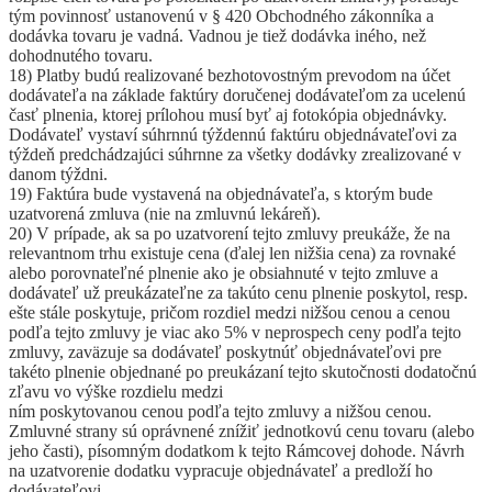
tým povinnosť ustanovenú v § 420 Obchodného zákonníka a
dodávka tovaru je vadná. Vadnou je tiež dodávka iného, než
dohodnutého tovaru.
18) Platby budú realizované bezhotovostným prevodom na účet
dodávateľa na základe faktúry doručenej dodávateľom za ucelenú
časť plnenia, ktorej prílohou musí byť aj fotokópia objednávky.
Dodávateľ vystaví súhrnnú týždennú faktúru objednávateľovi za
týždeň predchádzajúci súhrnne za všetky dodávky zrealizované v
danom týždni.
19) Faktúra bude vystavená na objednávateľa, s ktorým bude
uzatvorená zmluva (nie na zmluvnú lekáreň).
20) V prípade, ak sa po uzatvorení tejto zmluvy preukáže, že na
relevantnom trhu existuje cena (ďalej len nižšia cena) za rovnaké
alebo porovnateľné plnenie ako je obsiahnuté v tejto zmluve a
dodávateľ už preukázateľne za takúto cenu plnenie poskytol, resp.
ešte stále poskytuje, pričom rozdiel medzi nižšou cenou a cenou
podľa tejto zmluvy je viac ako 5% v neprospech ceny podľa tejto
zmluvy, zaväzuje sa dodávateľ poskytnúť objednávateľovi pre
takéto plnenie objednané po preukázaní tejto skutočnosti dodatočnú
zľavu vo výške rozdielu medzi
ním poskytovanou cenou podľa tejto zmluvy a nižšou cenou.
Zmluvné strany sú oprávnené znížiť jednotkovú cenu tovaru (alebo
jeho časti), písomným dodatkom k tejto Rámcovej dohode. Návrh
na uzatvorenie dodatku vypracuje objednávateľ a predloží ho
dodávateľovi.