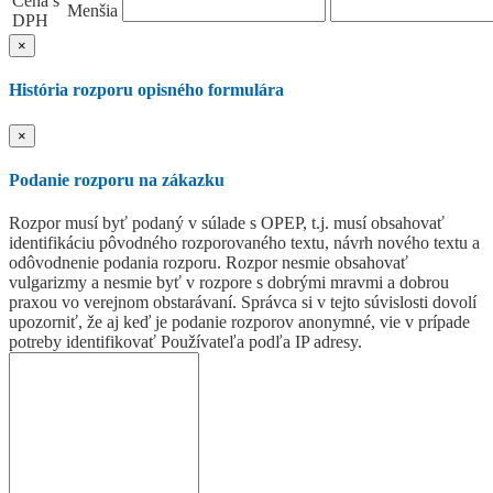
Cena s
Menšia
DPH
×
História rozporu opisného formulára
×
Podanie rozporu na zákazku
Rozpor musí byť podaný v súlade s OPEP, t.j. musí obsahovať
identifikáciu pôvodného rozporovaného textu, návrh nového textu a
odôvodnenie podania rozporu. Rozpor nesmie obsahovať
vulgarizmy a nesmie byť v rozpore s dobrými mravmi a dobrou
praxou vo verejnom obstarávaní. Správca si v tejto súvislosti dovolí
upozorniť, že aj keď je podanie rozporov anonymné, vie v prípade
potreby identifikovať Používateľa podľa IP adresy.