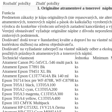
Rozbaliť položky
Zbaliť položky
1. Originálne atramentové a tonerové nápln
Funkcia
Predmetom zákazky je kúpa originálnych (nie repasovaných, nie alter
atramentových, tonerových náplní a pások do kalkulačky vyrobených
výrobcu do konkrétne výrobcom určených zariadení kancelárskej a vý
Verejný obstarávateľ vyžaduje originálne náplne z dôvodu neporušen
zmluvných podmienok.
Dodávateľ dodá tovar v štandardnej kvalite a dopraví ho na vlastné n
kuriérskou službou) na adresu objednávateľa.
Dodávateľ na vyžiadanie zabezpečí na vlastné náklady odber a ekolog
použitých prázdnych atramentových a tonerových náplní.
Technické vlastnosti
Jed
­not
­ka
Mi
­ni
­mum
Atrament Canon PG-545/CL-546 multi pack
ks
Atrament Epson T7891 Bk
ks
Atrament Epson T9451 XL Bk
ks
Atrament Epson C13T77414A Bk 140 ml
ks
Epson T6714 box pre WF-878R, WF-C879R
ks
Epson T05A1 black, 13T05A100
ks
Epson T05A2 cyan, C13T05A200
ks
Epson T05A3 magenta, C13T05A300
ks
Epson T05A4 yellow, C13T05A400
ks
Epson 103 CMYK Multipack
ks
Atrament HP GT53XL 1VV21A čierna
ks
Atrament HP GT52 Cyan M0H54AE
ks