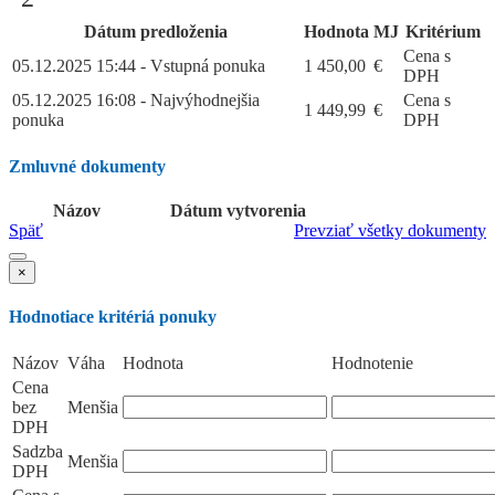
Dátum predloženia
Hodnota
MJ
Kritérium
Cena s
05.12.2025 15:44 - Vstupná ponuka
1 450,00
€
DPH
05.12.2025 16:08 - Najvýhodnejšia
Cena s
1 449,99
€
ponuka
DPH
Zmluvné dokumenty
Názov
Dátum vytvorenia
Späť
Prevziať všetky dokumenty
×
Hodnotiace kritériá ponuky
Názov
Váha
Hodnota
Hodnotenie
Cena
bez
Menšia
DPH
Sadzba
Menšia
DPH