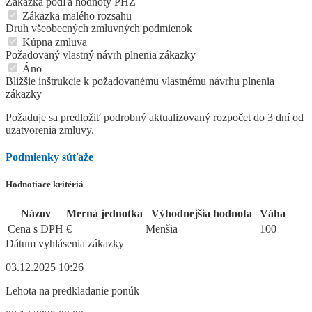
Zákazka podľa hodnoty PHZ
Zákazka malého rozsahu
Druh všeobecných zmluvných podmienok
Kúpna zmluva
Požadovaný vlastný návrh plnenia zákazky
Áno
Bližšie inštrukcie k požadovanému vlastnému návrhu plnenia
zákazky
Požaduje sa predložiť podrobný aktualizovaný rozpočet do 3 dní od
uzatvorenia zmluvy.
Podmienky súťaže
Hodnotiace kritériá
Názov
Merná jednotka
Výhodnejšia hodnota
Váha
Cena s DPH
€
Menšia
100
Dátum vyhlásenia zákazky
03.12.2025 10:26
Lehota na predkladanie ponúk