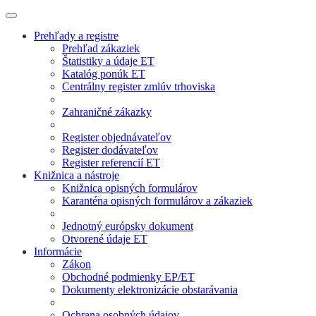
Prehľady a registre
Prehľad zákaziek
Štatistiky a údaje ET
Katalóg ponúk ET
Centrálny register zmlúv trhoviska
Zahraničné zákazky
Register objednávateľov
Register dodávateľov
Register referencií ET
Knižnica a nástroje
Knižnica opisných formulárov
Karanténa opisných formulárov a zákaziek
Jednotný európsky dokument
Otvorené údaje ET
Informácie
Zákon
Obchodné podmienky EP/ET
Dokumenty elektronizácie obstarávania
Ochrana osobných údajov