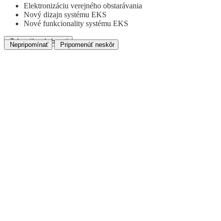
Elektronizáciu verejného obstarávania
Nový dizajn systému EKS
Nové funkcionality systému EKS
Zobraziť podrobnosti
Nepripomínať
Pripomenúť neskôr