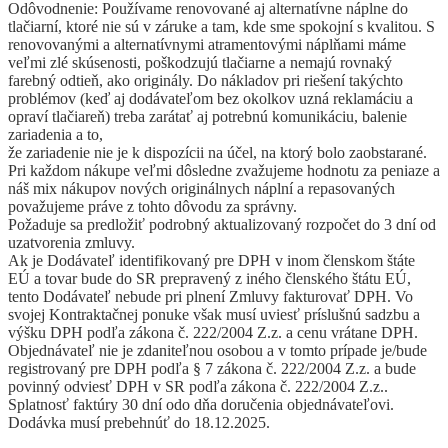
Odôvodnenie: Používame renovované aj alternatívne náplne do
tlačiarní, ktoré nie sú v záruke a tam, kde sme spokojní s kvalitou. S
renovovanými a alternatívnymi atramentovými náplňami máme
veľmi zlé skúsenosti, poškodzujú tlačiarne a nemajú rovnaký
farebný odtieň, ako originály. Do nákladov pri riešení takýchto
problémov (keď aj dodávateľom bez okolkov uzná reklamáciu a
opraví tlačiareň) treba zarátať aj potrebnú komunikáciu, balenie
zariadenia a to,
že zariadenie nie je k dispozícii na účel, na ktorý bolo zaobstarané.
Pri každom nákupe veľmi dôsledne zvažujeme hodnotu za peniaze a
náš mix nákupov nových originálnych náplní a repasovaných
považujeme práve z tohto dôvodu za správny.
Požaduje sa predložiť podrobný aktualizovaný rozpočet do 3 dní od
uzatvorenia zmluvy.
Ak je Dodávateľ identifikovaný pre DPH v inom členskom štáte
EÚ a tovar bude do SR prepravený z iného členského štátu EÚ,
tento Dodávateľ nebude pri plnení Zmluvy fakturovať DPH. Vo
svojej Kontraktačnej ponuke však musí uviesť príslušnú sadzbu a
výšku DPH podľa zákona č. 222/2004 Z.z. a cenu vrátane DPH.
Objednávateľ nie je zdaniteľnou osobou a v tomto prípade je/bude
registrovaný pre DPH podľa § 7 zákona č. 222/2004 Z.z. a bude
povinný odviesť DPH v SR podľa zákona č. 222/2004 Z.z..
Splatnosť faktúry 30 dní odo dňa doručenia objednávateľovi.
Dodávka musí prebehnúť do 18.12.2025.