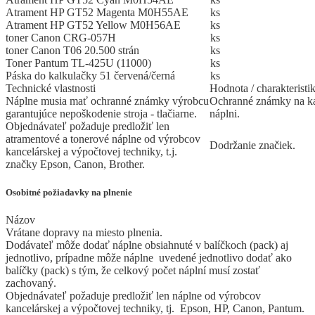
Atrament HP GT52 Magenta M0H55AE
ks
Atrament HP GT52 Yellow M0H56AE
ks
toner Canon CRG-057H
ks
toner Canon T06 20.500 strán
ks
Toner Pantum TL-425U (11000)
ks
Páska do kalkulačky 51 červená/černá
ks
Technické vlastnosti
Hodnota / charakteristi
Náplne musia mať ochranné známky výrobcu
Ochranné známky na ka
garantujúce nepoškodenie stroja - tlačiarne.
náplni.
Objednávateľ požaduje predložiť len
atramentové a tonerové náplne od výrobcov
Dodržanie značiek.
kancelárskej a výpočtovej techniky, t.j.
značky Epson, Canon, Brother.
Osobitné požiadavky na plnenie
Názov
Vrátane dopravy na miesto plnenia.
Dodávateľ môže dodať náplne obsiahnuté v balíčkoch (pack) aj
jednotlivo, prípadne môže náplne uvedené jednotlivo dodať ako
balíčky (pack) s tým, že celkový počet náplní musí zostať
zachovaný.
Objednávateľ požaduje predložiť len náplne od výrobcov
kancelárskej a výpočtovej techniky, tj. Epson, HP, Canon, Pantum.