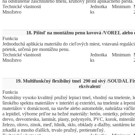
na odstránenie zaschnutého tmelu, kruhový profil aplikačného piesta.
Technické vlastnosti
Jed
­not
­ka
Mi
­ni
­mum
Množstvo
ks
18. Pištoľ na montážnu penu kovová /VOREL alebo e
Funkcia
Jednoduchá aplikácia materiálu do cieľových miest, vstavaná regulác
prietok, určená pre montážnu penu.
Technické vlastnosti
Jed
­not
­ka
Mi
­ni
­mum
Množstvo
ks
19. Multifunkčný flexibilný tmel 290 ml sivý /SOUDAL Fix 
ekvivalent/
Funkcia
Neutrálny vysoko kvalitný pružný lepiaci tmel, vhodný na tmelenie, l
širokého spektra materiálov v interiéri aj exteriéri, na tmelenie a lep
materiálov v domácnosti, na stavbe alebo automobile, nahrádza väčš
a lepidiel, výborne priľne na bežné materiály: betón, omietky, prírod
drevo, drevotriesku, laminát, plasty, polystyrén, PVC, korok, mineráln
železo, olovo, zinok, meď, hliník, sklo, obklady a dlažby, sanitárnu k
zrkadlá a mnoho ďalších, trvalo pružný, pretierateľný.