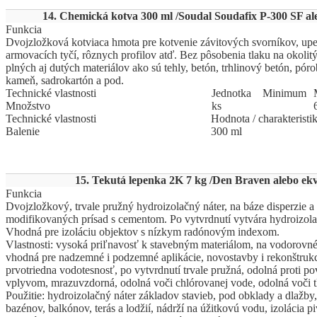
14. Chemická kotva 300 ml /Soudal Soudafix P-300 SF ale
Funkcia
Dvojzložková kotviaca hmota pre kotvenie závitových svorníkov, up
armovacích tyčí, rôznych profilov atď. Bez pôsobenia tlaku na okolit
plných aj dutých materiálov ako sú tehly, betón, trhlinový betón, pór
kameň, sadrokartón a pod.
Technické vlastnosti
Jed
­not
­ka
Mi
­ni
­mum
Množstvo
ks
Technické vlastnosti
Hodnota / charakteristi
Balenie
300 ml
15. Tekutá lepenka 2K 7 kg /Den Braven alebo ekv
Funkcia
Dvojzložkový, trvale pružný hydroizolačný náter, na báze disperzie a
modifikovaných prísad s cementom. Po vytvrdnutí vytvára hydroizo
Vhodná pre izoláciu objektov s nízkym radónovým indexom.
Vlastnosti: vysoká priľnavosť k stavebným materiálom, na vodorovné 
vhodná pre nadzemné i podzemné aplikácie, novostavby i rekonštrukci
prvotriedna vodotesnosť, po vytvrdnutí trvale pružná, odolná proti p
vplyvom, mrazuvzdorná, odolná voči chlórovanej vode, odolná voči t
Použitie: hydroizolačný náter základov stavieb, pod obklady a dlažby,
bazénov, balkónov, terás a lodžií, nádrží na úžitkovú vodu, izolácia p