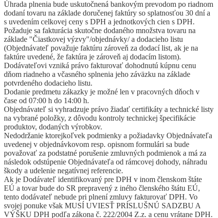
Úhrada plnenia bude uskutočnená bankovým prevodom po riadnom
dodaní tovaru na základe doručenej faktúry so splatnosťou 30 dní a
s uvedením celkovej ceny s DPH a jednotkových cien s DPH.
Požaduje sa fakturácia skutočne dodaného množstva tovaru na
základe "Čiastkovej výzvy"/objednávky/ a dodacieho listu
(Objednávateľ považuje faktúru zároveň za dodací list, ak je na
faktúre uvedené, že faktúra je zároveň aj dodacím listom).
Dodávateľovi vzniká právo fakturovať dohodnutú kúpnu cenu
dňom riadneho a včasného splnenia jeho záväzku na základe
potvrdeného dodacieho listu.
Dodanie predmetu zákazky je možné len v pracovných dňoch v
čase od 07:00 h do 14:00 h.
Objednávateľ si vyhradzuje právo žiadať certifikáty a technické listy
na vybrané položky, z dôvodu kontroly technickej špecifikácie
produktov, dodaných výrobkov.
Nedodržanie ktorejkoľvek podmienky a požiadavky Objednávateľa
uvedenej v objednávkovom resp. opisnom formulári sa bude
považovať za podstatné porušenie zmluvných podmienok a má za
následok odstúpenie Objednávateľa od rámcovej dohody, náhradu
škody a udelenie negatívnej referencie.
Ak je Dodávateľ identifikovaný pre DPH v inom členskom štáte
EÚ a tovar bude do SR prepravený z iného členského štátu EÚ,
tento dodávateľ nebude pri plnení zmluvy fakturovať DPH. Vo
svojej ponuke však MUSÍ UVIESŤ PRÍSLUŠNÚ SADZBU A
VÝŠKU DPH podľa zákona č. 222/2004 Z.z. a cenu vrátane DPH.