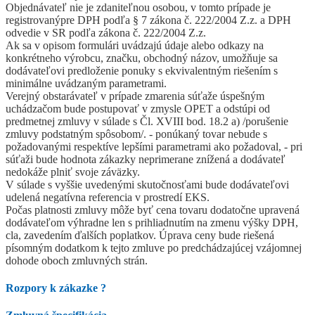
Objednávateľ nie je zdaniteľnou osobou, v tomto prípade je
registrovanýpre DPH podľa § 7 zákona č. 222/2004 Z.z. a DPH
odvedie v SR podľa zákona č. 222/2004 Z.z.
Ak sa v opisom formulári uvádzajú údaje alebo odkazy na
konkrétneho výrobcu, značku, obchodný názov, umožňuje sa
dodávateľovi predloženie ponuky s ekvivalentným riešením s
minimálne uvádzaným parametrami.
Verejný obstarávateľ v prípade zmarenia súťaže úspešným
uchádzačom bude postupovať v zmysle OPET a odstúpi od
predmetnej zmluvy v súlade s Čl. XVIII bod. 18.2 a) /porušenie
zmluvy podstatným spôsobom/. - ponúkaný tovar nebude s
požadovanými respektíve lepšími parametrami ako požadoval, - pri
súťaži bude hodnota zákazky neprimerane znížená a dodávateľ
nedokáže plniť svoje záväzky.
V súlade s vyššie uvedenými skutočnosťami bude dodávateľovi
udelená negatívna referencia v prostredí EKS.
Počas platnosti zmluvy môže byť cena tovaru dodatočne upravená
dodávateľom výhradne len s prihliadnutím na zmenu výšky DPH,
cla, zavedením ďalších poplatkov. Úprava ceny bude riešená
písomným dodatkom k tejto zmluve po predchádzajúcej vzájomnej
dohode oboch zmluvných strán.
Rozpory k zákazke
?