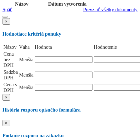
Názov
Dátum vytvorenia
Späť
Prevziať všetky dokumenty
×
Hodnotiace kritériá ponuky
Názov
Váha
Hodnota
Hodnotenie
Cena
bez
Menšia
DPH
Sadzba
Menšia
DPH
Cena s
Menšia
DPH
×
História rozporu opisného formulára
×
Podanie rozporu na zákazku