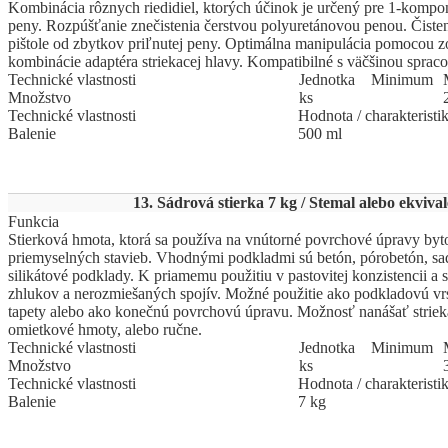
Kombinácia rôznych riedidiel, ktorých účinok je určený pre 1-kompo
peny. Rozpúšťanie znečistenia čerstvou polyuretánovou penou. Čisteni
pištole od zbytkov priľnutej peny. Optimálna manipulácia pomocou z
kombinácie adaptéra striekacej hlavy. Kompatibilné s väčšinou spraco
Technické vlastnosti
Jed
­not
­ka
Mi
­ni
­mum
Množstvo
ks
Technické vlastnosti
Hodnota / charakteristi
Balenie
500 ml
13. Sádrová stierka 7 kg / Stemal alebo ekvival
Funkcia
Stierková hmota, ktorá sa používa na vnútorné povrchové úpravy byt
priemyselných stavieb. Vhodnými podkladmi sú betón, pórobetón, sad
silikátové podklady. K priamemu použitiu v pastovitej konzistencii a 
zhlukov a nerozmiešaných spojív. Možné použitie ako podkladovú vr
tapety alebo ako konečnú povrchovú úpravu. Možnosť nanášať striek
omietkové hmoty, alebo ručne.
Technické vlastnosti
Jed
­not
­ka
Mi
­ni
­mum
Množstvo
ks
Technické vlastnosti
Hodnota / charakteristi
Balenie
7 kg