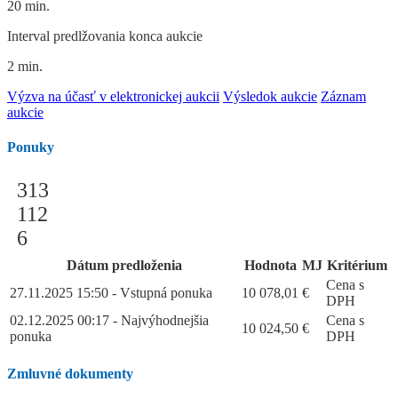
20 min.
Interval predlžovania konca aukcie
2 min.
Výzva na účasť v elektronickej aukcii
Výsledok aukcie
Záznam
aukcie
Ponuky
313
112
6
Dátum predloženia
Hodnota
MJ
Kritérium
Cena s
27.11.2025 15:50 - Vstupná ponuka
10 078,01
€
DPH
02.12.2025 00:17 - Najvýhodnejšia
Cena s
10 024,50
€
ponuka
DPH
Zmluvné dokumenty