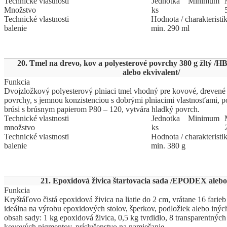
Technické vlastnosti
Jed
­not
­ka
Mi
­ni
­mum
Množstvo
ks
Technické vlastnosti
Hodnota / charakteristi
balenie
min. 290 ml
20. Tmel na drevo, kov a polyesterové povrchy 380 g žltý /
alebo ekvivalent/
Funkcia
Dvojzložkový polyesterový plniaci tmel vhodný pre kovové, drevené 
povrchy, s jemnou konzistenciou s dobrými plniacimi vlastnosťami, p
brúsi s brúsnym papierom P80 – 120, vytvára hladký povrch.
Technické vlastnosti
Jed
­not
­ka
Mi
­ni
­mum
množstvo
ks
Technické vlastnosti
Hodnota / charakteristi
balenie
min. 380 g
21. Epoxidová živica štartovacia sada /EPODEX alebo 
Funkcia
Kryštáľovo čistá epoxidová živica na liatie do 2 cm, vrátane 16 farieb 
ideálna na výrobu epoxidových stolov, šperkov, podložiek alebo inýc
obsah sady: 1 kg epoxidová živica, 0,5 kg tvrdidlo, 8 transparentných 
kovových pigmentov, príslušenstvo na namiešanie.