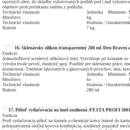
oporných stien, do skladby vykurovaných podláh pod i nad vykurova
objektov proti prenikaniu radónu z podložia.
Technické vlastnosti
Jed
­not
­ka
Mi
­ni
­mum
Množstvo
kg
Technické vlastnosti
Hodnota / charakteristi
Balenie
7 kg
16. Sklenársky silikón transparentný 280 ml /Den Braven a
Funkcia
Jednozložkový acetátový silikónový tmel. Vytvrdzuje pri kontakte s
vytvára trvale pevný, elastický spoj. Použitie pre sklenárske práce, tm
domácnosti. Tmelenie lakovaných a glazovaných povrchov, skla, ker
Technické vlastnosti
Jed
­not
­ka
Mi
­ni
­mum
Množstvo
ks
Technické vlastnosti
Hodnota / charakteristi
Balenie
280 ml
17. Pištoľ vytlačovacia na tmel zosilnená /FESTA PROFI 3801
Funkcia
Profi vytlačovacia pištoľ na kartuše a chemické kotvy balené do kart
polouzatvorená otočná kovová konštrukcia, zosilnený pojazdný mech