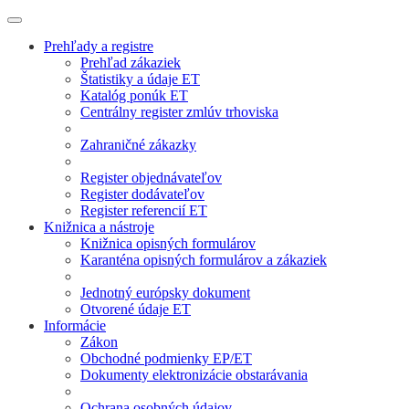
Prehľady a registre
Prehľad zákaziek
Štatistiky a údaje ET
Katalóg ponúk ET
Centrálny register zmlúv trhoviska
Zahraničné zákazky
Register objednávateľov
Register dodávateľov
Register referencií ET
Knižnica a nástroje
Knižnica opisných formulárov
Karanténa opisných formulárov a zákaziek
Jednotný európsky dokument
Otvorené údaje ET
Informácie
Zákon
Obchodné podmienky EP/ET
Dokumenty elektronizácie obstarávania
Ochrana osobných údajov