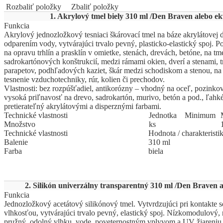
Rozbaliť položky
Zbaliť položky
1. Akrylový tmel biely 310 ml /Den Braven alebo ek
Funkcia
Akrylový jednozložkový tesniaci škárovací tmel na báze akrylátovej d
odparením vody, vytvárajúci trvalo pevný, plasticko-elastický spoj. Po
na opravu trhlín a prasklín v omietke, stenách, drevách, betóne, na tm
sadrokartónových konštrukcií, medzi rámami okien, dverí a stenami,
parapetov, podhľadových kaziet, škár medzi schodiskom a stenou, n
tesnenie vzduchotechniky, rúr, kolien či prechodov.
Vlastnosti: bez rozpúšťadiel, antikorózny – vhodný na oceľ, pozinkov
vysoká priľnavosť na drevo, sadrokartón, murivo, betón a pod., ľahk
pretierateľný akrylátovými a disperznými farbami.
Technické vlastnosti
Jed
­not
­ka
Mi
­ni
­mum
Množstvo
ks
Technické vlastnosti
Hodnota / charakteristi
Balenie
310 ml
Farba
biela
2. Silikón univerzálny transparentný 310 ml /Den Braven a
Funkcia
Jednozložkový acetátový silikónový tmel. Vytvrdzujúci pri kontakte 
vlhkosťou, vytvárajúci trvalo pevný, elastický spoj. Nízkomodulový, n
pružný, odolný vlhku, vode, poveternostným vplyvom a UV žiareniu