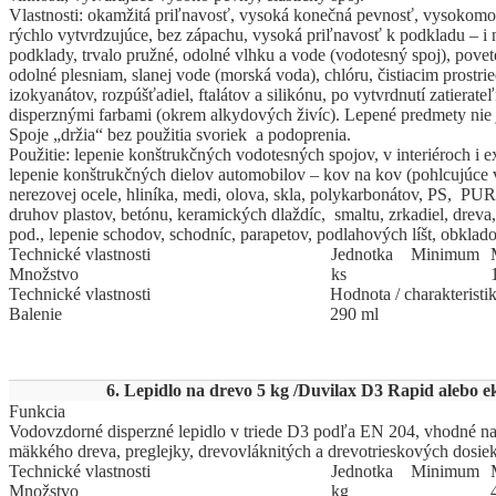
Vlastnosti: okamžitá priľnavosť, vysoká konečná pevnosť, vysokomod
rýchlo vytvrdzujúce, bez zápachu, vysoká priľnavosť k podkladu – i
podklady, trvalo pružné, odolné vlhku a vode (vodotesný spoj), pov
odolné plesniam, slanej vode (morská voda), chlóru, čistiacim prostr
izokyanátov, rozpúšťadiel, ftalátov a silikónu, po vytvrdnutí zatiera
disperznými farbami (okrem alkydových živíc). Lepené predmety nie 
Spoje „držia“ bez použitia svoriek a podoprenia.
Použitie: lepenie konštrukčných vodotesných spojov, v interiéroch i e
lepenie konštrukčných dielov automobilov – kov na kov (pohlcujúce v
nerezovej ocele, hliníka, medi, olova, skla, polykarbonátov, PS, PU
druhov plastov, betónu, keramických dlaždíc, smaltu, zrkadiel, dreva,
pod., lepenie schodov, schodníc, parapetov, podlahových líšt, obkla
Technické vlastnosti
Jed
­not
­ka
Mi
­ni
­mum
Množstvo
ks
Technické vlastnosti
Hodnota / charakteristi
Balenie
290 ml
6. Lepidlo na drevo 5 kg /Duvilax D3 Rapid alebo ek
Funkcia
Vodovzdorné disperzné lepidlo v triede D3 podľa EN 204, vhodné na 
mäkkého dreva, preglejky, drevovláknitých a drevotrieskových dosiek
Technické vlastnosti
Jed
­not
­ka
Mi
­ni
­mum
Množstvo
kg