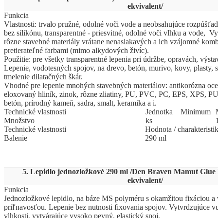
ekvivalent/
Funkcia
Vlastnosti: trvalo pružné, odolné voči vode a neobsahujúce rozpúšť
bez silikónu, transparentné - priesvitné, odolné voči vlhku a vode, V
rôzne stavebné materiály vrátane nenasiakavých a ich vzájomné komb
pretierateľné farbami (mimo alkydových živíc).
Použitie: pre všetky transparentné lepenia pri údržbe, opravách, výst
Lepenie, vodotesných spojov, na drevo, betón, murivo, kovy, plasty, 
tmelenie dilatačných škár.
Vhodné pre lepenie mnohých stavebných materiálov: antikorózna oceľ
eloxovaný hliník, zinok, rôzne zliatiny, PU, PVC, PC, EPS, XPS, PUR
betón, prírodný kameň, sadra, smalt, keramika a i.
Technické vlastnosti
Jed
­not
­ka
Mi
­ni
­mum
Množstvo
ks
Technické vlastnosti
Hodnota / charakteristi
Balenie
290 ml
5. Lepidlo jednozložkové 290 ml /Den Braven Mamut Glue 
ekvivalent/
Funkcia
Jednozložkové lepidlo, na báze MS polyméru s okamžitou fixáciou a
priľnavosťou. Lepenie bez nutnosti fixovania spojov. Vytvrdzujúce v
vlhkosti, vytvárajúce vysoko pevný, elastický spoj.