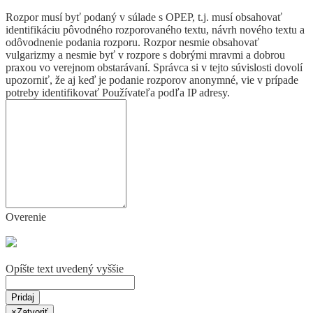
Rozpor musí byť podaný v súlade s OPEP, t.j. musí obsahovať
identifikáciu pôvodného rozporovaného textu, návrh nového textu a
odôvodnenie podania rozporu. Rozpor nesmie obsahovať
vulgarizmy a nesmie byť v rozpore s dobrými mravmi a dobrou
praxou vo verejnom obstarávaní. Správca si v tejto súvislosti dovolí
upozorniť, že aj keď je podanie rozporov anonymné, vie v prípade
potreby identifikovať Používateľa podľa IP adresy.
Overenie
Opíšte text uvedený vyššie
Pridaj
×
Zatvoriť