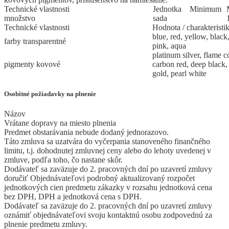
Technické vlastnosti
Jed
­not
­ka
Mi
­ni
­mum
množstvo
sada
Technické vlastnosti
Hodnota / charakteristi
blue, red, yellow, black
farby transparentné
pink, aqua
platinum silver, flame c
pigmenty kovové
carbon red, deep black,
gold, pearl white
Osobitné požiadavky na plnenie
Názov
Vrátane dopravy na miesto plnenia
Predmet obstarávania nebude dodaný jednorazovo.
Táto zmluva sa uzatvára do vyčerpania stanoveného finančného
limitu, t.j. dohodnutej zmluvnej ceny alebo do lehoty uvedenej v
zmluve, podľa toho, čo nastane skôr.
Dodávateľ sa zaväzuje do 2. pracovných dní po uzavretí zmluvy
doručiť Objednávateľovi podrobný aktualizovaný rozpočet
jednotkových cien predmetu zákazky v rozsahu jednotková cena
bez DPH, DPH a jednotková cena s DPH.
Dodávateľ sa zaväzuje do 2. pracovných dní po uzavretí zmluvy
oznámiť objednávateľovi svoju kontaktnú osobu zodpovednú za
plnenie predmetu zmluvy.