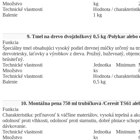
Množstvo
kg
Technické vlastnosti
Hodnota / charakteristi
Balenie
1 kg
9. Tmel na drevo dvojzložkový 0,5 kg /Polykar alebo 
Funkcia
Špeciálny tmel obsahujúci vysoký podiel drevnej múčky určený na tm
drevotriesky, laťovky a výrobkov z dreva. Pružný, huževnatý, objemo
brúsiteľný.
Technické vlastnosti
Jed
­not
­ka
Mi
­ni
­mum
Množstvo
ks
Technické vlastnosti
Hodnota / charakteristi
Balenie
0,5 kg
10. Montážna pena 750 ml trubičková /Ceresit TS61 aleb
Funkcia
Charakteristika: priľnavosť k väčšine materiálov, vysoká tepelná a aku
odolnosť proti vlhkosti, odolnosť proti starnutiu, dobré plniace schopn
dávkovanie.
Technické vlastnosti
Jed
­not
­ka
Mi
­ni
­mum
Množstvo
ks