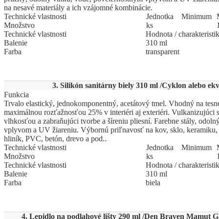
na nesavé materiály a ich vzájomné kombinácie.
Technické vlastnosti
Jed
­not
­ka
Mi
­ni
­mum
Množstvo
ks
Technické vlastnosti
Hodnota / charakteristi
Balenie
310 ml
Farba
transparent
3. Silikón sanitárny biely 310 ml /Cyklon alebo ekv
Funkcia
Trvalo elastický, jednokomponentný, acetátový tmel. Vhodný na tesne
maximálnou rozťažnosťou 25% v interiéri aj exteriéri. Vulkanizujúci
vlhkosťou a zabraňujúci tvorbe a šíreniu pliesní. Farebne stály, odol
vplyvom a UV žiareniu. Výbornú priľnavosť na kov, sklo, keramiku, 
hliník, PVC, betón, drevo a pod..
Technické vlastnosti
Jed
­not
­ka
Mi
­ni
­mum
Množstvo
ks
Technické vlastnosti
Hodnota / charakteristi
Balenie
310 ml
Farba
biela
4. Lepidlo na podlahové lišty 290 ml /Den Braven Mamut Gl