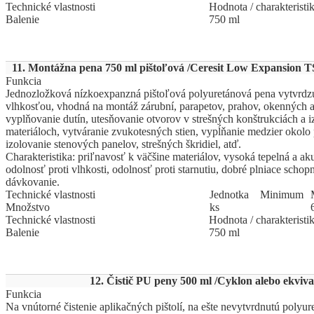
Technické vlastnosti
Hodnota / charakteristi
Balenie
750 ml
11. Montážna pena 750 ml pištoľová /Ceresit Low Expansion TS
Funkcia
Jednozložková nízkoexpanzná pištoľová polyuretánová pena vytvrdz
vlhkosťou, vhodná na montáž zárubní, parapetov, prahov, okenných 
vyplňovanie dutín, utesňovanie otvorov v strešných konštrukciách a 
materiáloch, vytváranie zvukotesných stien, vypĺňanie medzier okolo p
izolovanie stenových panelov, strešných škridiel, atď.
Charakteristika: priľnavosť k väčšine materiálov, vysoká tepelná a aku
odolnosť proti vlhkosti, odolnosť proti starnutiu, dobré plniace schopn
dávkovanie.
Technické vlastnosti
Jed
­not
­ka
Mi
­ni
­mum
Množstvo
ks
Technické vlastnosti
Hodnota / charakteristi
Balenie
750 ml
12. Čistič PU peny 500 ml /Cyklon alebo ekviva
Funkcia
Na vnútorné čistenie aplikačných pištolí, na ešte nevytvrdnutú polyu