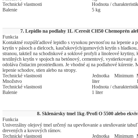
Technické vlastnosti
Hodnota / charakteristi
Balenie
5 kg
7. Lepidlo na podlahy 1L /Ceresit CH50 Chemoprén aleb
Funkcia
Kontaktné rozpúšťadlové lepidlo s vysokou pevnosťou na lepenie a
krytín v pásoch a dielcoch, kaučukových/gumových krytín s hladkou
stranou, taktiež na schodiskové a soklové profyli a linoleové krytiny,
textilných krytín v spojoch na betónový, cementový, vystierkovaný a
odoláva čistiacim prostriedkom. Je vhodné aj na podlahové kúrenie.
lepenie schodov, stien alebo na stropy.
Technické vlastnosti
Jed
­not
­ka
Mi
­ni
­mum
Množstvo
liter
Technické vlastnosti
Hodnota / charakteristi
Balenie
1 liter
8. Sklenársky tmel 1kg /Profi O 5500 alebo ekviv
Funkcia
Univerzálny olejový tmel určený na upevňovanie a utesňovanie tabuľ
drevených a kovových rámov.
Technické vlastnosti
Jed
­not
­ka
Mi
­ni
­mum