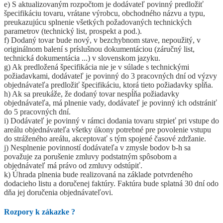
e) S aktualizovaným rozpočtom je dodávateľ povinný predložiť
špecifikáciu tovaru, vrátane výrobcu, obchodného názvu a typu,
preukazujúcu splnenie všetkých požadovaných technických
parametrov (technický list, prospekt a pod.).
f) Dodaný tovar bude nový, v bezchybnom stave, nepoužitý, v
originálnom balení s príslušnou dokumentáciou (záručný list,
technická dokumentácia ...) v slovenskom jazyku.
g) Ak predložená špecifikácia nie je v súlade s technickými
požiadavkami, dodávateľ je povinný do 3 pracovných dní od výzvy
objednávateľa predložiť špecifikáciu, ktorá tieto požiadavky spĺňa.
h) Ak sa preukáže, že dodaný tovar nespĺňa požiadavky
objednávateľa, má plnenie vady, dodávateľ je povinný ich odstrániť
do 5 pracovných dní.
i) Dodávateľ je povinný v rámci dodania tovaru strpieť pri vstupe do
areálu objednávateľa všetky úkony potrebné pre povolenie vstupu
do stráženého areálu, akceptovať s tým spojené časové zdržanie.
j) Nesplnenie povinností dodávateľa v zmysle bodov b-h sa
považuje za porušenie zmluvy podstatným spôsobom a
objednávateľ má právo od zmluvy odstúpiť.
k) Úhrada plnenia bude realizovaná na základe potvrdeného
dodacieho listu a doručenej faktúry. Faktúra bude splatná 30 dní odo
dňa jej doručenia objednávateľovi.
Rozpory k zákazke
?