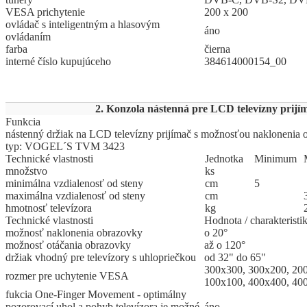
VESA prichytenie
200 x 200
ovládač s inteligentným a hlasovým
áno
ovládaním
farba
čierna
interné číslo kupujúceho
384614000154_00
2. Konzola nástenná pre LCD televízny prijí
Funkcia
nástenný držiak na LCD televízny prijímač s možnosťou naklonenia
typ: VOGEL´S TVM 3423
Technické vlastnosti
Jed
­not
­ka
Mi
­ni
­mum
množstvo
ks
minimálna vzdialenosť od steny
cm
5
maximálna vzdialenosť od steny
cm
hmotnosť televízora
kg
Technické vlastnosti
Hodnota / charakteristi
možnosť naklonenia obrazovky
o 20°
možnosť otáčania obrazovky
až o 120°
držiak vhodný pre televízory s uhlopriečkou
od 32" do 65"
300x300, 300x200, 20
rozmer pre uchytenie VESA
100x100, 400x400, 40
fukcia One-Finger Movement - optimálny
pozorovací uhol a pohyb televízora je možné
áno