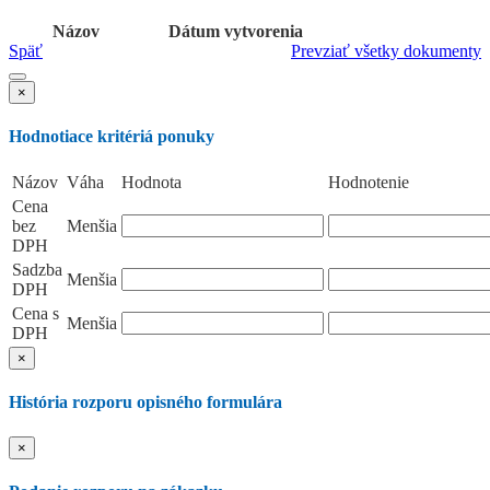
Názov
Dátum vytvorenia
Späť
Prevziať všetky dokumenty
×
Hodnotiace kritériá ponuky
Názov
Váha
Hodnota
Hodnotenie
Cena
bez
Menšia
DPH
Sadzba
Menšia
DPH
Cena s
Menšia
DPH
×
História rozporu opisného formulára
×