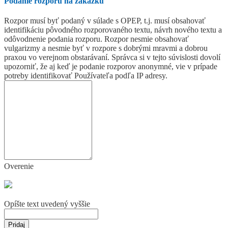
Podanie rozporu na zákazku
Rozpor musí byť podaný v súlade s OPEP, t.j. musí obsahovať
identifikáciu pôvodného rozporovaného textu, návrh nového textu a
odôvodnenie podania rozporu. Rozpor nesmie obsahovať
vulgarizmy a nesmie byť v rozpore s dobrými mravmi a dobrou
praxou vo verejnom obstarávaní. Správca si v tejto súvislosti dovolí
upozorniť, že aj keď je podanie rozporov anonymné, vie v prípade
potreby identifikovať Používateľa podľa IP adresy.
Overenie
Opíšte text uvedený vyššie
Pridaj