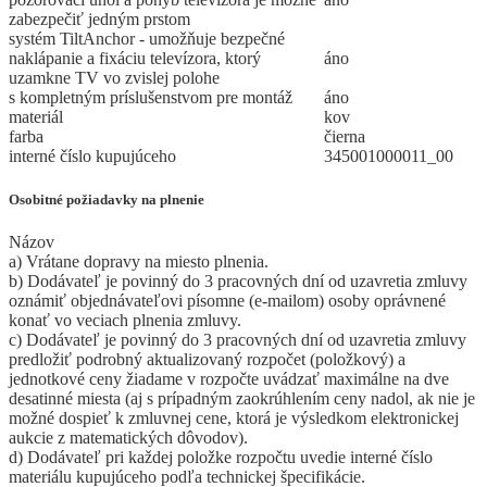
zabezpečiť jedným prstom
systém TiltAnchor - umožňuje bezpečné
naklápanie a fixáciu televízora, ktorý
áno
uzamkne TV vo zvislej polohe
s kompletným príslušenstvom pre montáž
áno
materiál
kov
farba
čierna
interné číslo kupujúceho
345001000011_00
Osobitné požiadavky na plnenie
Názov
a) Vrátane dopravy na miesto plnenia.
b) Dodávateľ je povinný do 3 pracovných dní od uzavretia zmluvy
oznámiť objednávateľovi písomne (e-mailom) osoby oprávnené
konať vo veciach plnenia zmluvy.
c) Dodávateľ je povinný do 3 pracovných dní od uzavretia zmluvy
predložiť podrobný aktualizovaný rozpočet (položkový) a
jednotkové ceny žiadame v rozpočte uvádzať maximálne na dve
desatinné miesta (aj s prípadným zaokrúhlením ceny nadol, ak nie je
možné dospieť k zmluvnej cene, ktorá je výsledkom elektronickej
aukcie z matematických dôvodov).
d) Dodávateľ pri každej položke rozpočtu uvedie interné číslo
materiálu kupujúceho podľa technickej špecifikácie.