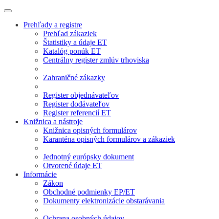
Prehľady a registre
Prehľad zákaziek
Štatistiky a údaje ET
Katalóg ponúk ET
Centrálny register zmlúv trhoviska
Zahraničné zákazky
Register objednávateľov
Register dodávateľov
Register referencií ET
Knižnica a nástroje
Knižnica opisných formulárov
Karanténa opisných formulárov a zákaziek
Jednotný európsky dokument
Otvorené údaje ET
Informácie
Zákon
Obchodné podmienky EP/ET
Dokumenty elektronizácie obstarávania
Ochrana osobných údajov