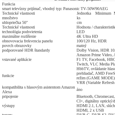
Funkcia
smart televízny prijímač, vhodný typ: Panasonic TV-50W90AEG
Technické vlastnosti
Jed
­not
­ka
Mi
­ni
­mum
množstvo
ks
uhlopriečka 50"
cm
Technické vlastnosti
Hodnota / charakteristi
technológia podsvietenia
LED
maximálne rozlíšenie
4K Ultra HD
obnovovacia frekvencia panelu
100/120 Hz, HDR
povrch obrazovky
matný
podporované HDR štandardy
Dolby Vision, HDR 1
Amazon Prime Video, 
vstavané aplikácie
F1 TV, Facebook, HB
Twitch, VLC Media Pl
HbbTV, ovládanie hla
prehliadač, AMD Free
funkcie
režim (GAME MODE), 
VRR (Variable Refresh
kompatibilita s hlasovým asistentom Amazon
áno
Alexa
pripojenie
Bluetooth, Chromecast,
CI+, digitálny optický/d
výstupy
HDMI 2.1, LAN, slúcha
HDMI, 2 x USB
tunery
DVB-C, DVB-S2, DV