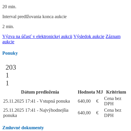
20 min.
Interval predlžovania konca aukcie
2 min.
Výzva na účasť v elektronickej aukcii
Výsledok aukcie
Záznam
aukcie
Ponuky
203
1
1
Dátum predloženia
Hodnota
MJ
Kritérium
Cena bez
25.11.2025 17:41 - Vstupná ponuka
640,00
€
DPH
25.11.2025 17:41 - Najvýhodnejšia
Cena bez
640,00
€
ponuka
DPH
Zmluvné dokumenty