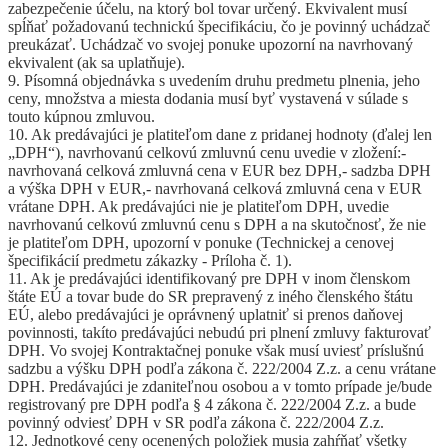
zabezpečenie účelu, na ktorý bol tovar určený. Ekvivalent musí
spĺňať požadovanú technickú špecifikáciu, čo je povinný uchádzač
preukázať. Uchádzač vo svojej ponuke upozorní na navrhovaný
ekvivalent (ak sa uplatňuje).
9. Písomná objednávka s uvedením druhu predmetu plnenia, jeho
ceny, množstva a miesta dodania musí byť vystavená v súlade s
touto kúpnou zmluvou.
10. Ak predávajúci je platiteľom dane z pridanej hodnoty (ďalej len
„DPH“), navrhovanú celkovú zmluvnú cenu uvedie v zložení:-
navrhovaná celková zmluvná cena v EUR bez DPH,- sadzba DPH
a výška DPH v EUR,- navrhovaná celková zmluvná cena v EUR
vrátane DPH. Ak predávajúci nie je platiteľom DPH, uvedie
navrhovanú celkovú zmluvnú cenu s DPH a na skutočnosť, že nie
je platiteľom DPH, upozorní v ponuke (Technickej a cenovej
špecifikácií predmetu zákazky - Príloha č. 1).
11. Ak je predávajúci identifikovaný pre DPH v inom členskom
štáte EÚ a tovar bude do SR prepravený z iného členského štátu
EÚ, alebo predávajúci je oprávnený uplatniť si prenos daňovej
povinnosti, takíto predávajúci nebudú pri plnení zmluvy fakturovať
DPH. Vo svojej Kontraktačnej ponuke však musí uviesť príslušnú
sadzbu a výšku DPH podľa zákona č. 222/2004 Z.z. a cenu vrátane
DPH. Predávajúci je zdaniteľnou osobou a v tomto prípade je/bude
registrovaný pre DPH podľa § 4 zákona č. 222/2004 Z.z. a bude
povinný odviesť DPH v SR podľa zákona č. 222/2004 Z.z.
12. Jednotkové ceny ocenených položiek musia zahŕňať všetky