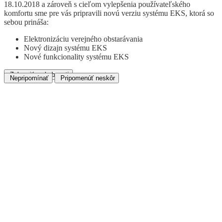
18.10.2018 a zároveň s cieľom vylepšenia používateľského
komfortu sme pre vás pripravili novú verziu systému EKS, ktorá so
sebou prináša:
Elektronizáciu verejného obstarávania
Nový dizajn systému EKS
Nové funkcionality systému EKS
Zobraziť podrobnosti
Nepripomínať
Pripomenúť neskôr