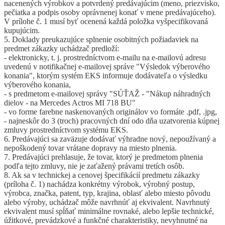
nacenených výrobkov a potvrdený predávajúcim (meno, priezvisko,
pečiatka a podpis osoby oprávnenej konať v mene predávajúceho).
V prílohe č. 1 musí byť ocenená každá položka vyšpecifikovaná
kupujúcim.
5. Doklady preukazujúce splnenie osobitných požiadaviek na
predmet zákazky uchádzač predloží:
- elektronicky, t. j. prostredníctvom e-mailu na e-mailovú adresu
uvedenú v notifikačnej e-mailovej správe "Výsledok výberového
konania", ktorým systém EKS informuje dodávateľa o výsledku
výberového konania,
- s predmetom e-mailovej správy "SÚŤAŽ - "Nákup náhradných
dielov - na Mercedes Actros MI 718 BU"
- vo forme farebne naskenovaných originálov vo formáte .pdf, .jpg,
- najneskôr do 3 (troch) pracovných dní odo dňa uzatvorenia kúpnej
zmluvy prostredníctvom systému EKS.
6. Predávajúci sa zaväzuje dodávať výhradne nový, nepoužívaný a
nepoškodený tovar vrátane dopravy na miesto plnenia.
7. Predávajúci prehlasuje, že tovar, ktorý je predmetom plnenia
podľa tejto zmluvy, nie je zaťažený právami tretích osôb.
8. Ak sa v technickej a cenovej špecifikácií predmetu zákazky
(príloha č. 1) nachádza konkrétny výrobok, výrobný postup,
výrobca, značka, patent, typ, krajina, oblasť alebo miesto pôvodu
alebo výroby, uchádzač môže navrhnúť aj ekvivalent. Navrhnutý
ekvivalent musí spĺňať minimálne rovnaké, alebo lepšie technické,
úžitkové, prevádzkové a funkčné charakteristiky, nevyhnutné na