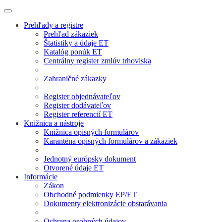
Prehľady a registre
Prehľad zákaziek
Štatistiky a údaje ET
Katalóg ponúk ET
Centrálny register zmlúv trhoviska
Zahraničné zákazky
Register objednávateľov
Register dodávateľov
Register referencií ET
Knižnica a nástroje
Knižnica opisných formulárov
Karanténa opisných formulárov a zákaziek
Jednotný európsky dokument
Otvorené údaje ET
Informácie
Zákon
Obchodné podmienky EP/ET
Dokumenty elektronizácie obstarávania
Ochrana osobných údajov