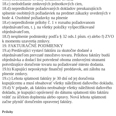
18.c) nedodržanie zmluvných jednotkových cien,
18.d) nepredloženie požadovaných dokladov preukazujúcich
splnenie osobitných požiadaviek na predmet zákazky uvedených v
bode 4. Osobitné požiadavky na plnenie
18.e) nepredloženie prílohy č. 1 v rozsahu požadovanom
objednávateľom, t. j. na všetky položky vyšpecifikované
objednávateľom,
18.f) nesplnenie podmienky podľa § 32 ods.1 písm. e) alebo f) ZVO
k momentu uzavretia zmluvy.
19. FAKTURAČNÉ PODMIENKY
19.a) Predávajúci vystaví faktúru za skutočne dodané a
objednávateľom prevzaté množstvo tovaru. Prílohou faktúry budú
objednávka a dodací list potvrdené oboma zmluvnými stranami
potvrdzujúce doručenie tovaru na požadované miesto dodania.
19.b) Kupujúci neposkytuje finančný preddavok, ani zálohu na
plnenie zmluvy.
19.c) Lehota splatnosti faktúry je 30 dní od jej doručenia
kupujúcemu a musí obsahovať všetky náležitosti daňového dokladu.
19.d) V prípade, ak faktúra neobsahuje všetky náležitosti daňového
dokladu, je kupujúci oprávnený do dátumu splatnosti túto faktúru
vrátiť za účelom doplnenia alebo opravy. Nová lehota splatnosti
začne plynúť doručením opravenej faktúry.
Prílohy