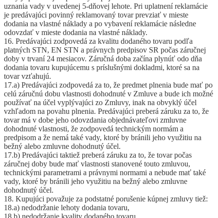
uznania vady v uvedenej 5-dňovej lehote. Pri uplatnení reklamácie
je predávajúci povinný reklamovaný tovar prevziať v mieste
dodania na vlastné náklady a po vybavení reklamácie následne
odovzdať v mieste dodania na vlastné náklady.
16. Predávajúci zodpovedá za kvalitu dodaného tovaru podľa
platných STN, EN STN a právnych predpisov SR počas záručnej
doby v trvaní 24 mesiacov. Záručná doba začína plynúť odo dňa
dodania tovaru kupujúcemu s príslušnými dokladmi, ktoré sa na
tovar vzťahujú.
17.a) Predávajúci zodpovedá za to, že predmet plnenia bude mať po
celú záručnú dobu vlastnosti dohodnuté v Zmluve a bude ich možné
používať na účel vyplývajúci zo Zmluvy, inak na obvyklý účel
vzhľadom na povahu plnenia. Predávajúci preberá záruku za to, že
tovar má v dobe jeho odovzdania objednávateľovi zmluvne
dohodnuté vlastnosti, že zodpovedá technickým normám a
predpisom a že nemá také vady, ktoré by bránili jeho využitiu na
bežný alebo zmluvne dohodnutý účel.
17.b) Predávajúci taktiež preberá záruku za to, že tovar počas
záručnej doby bude mať vlastnosti stanovené touto zmluvou,
technickými parametrami a právnymi normami a nebude mať také
vady, ktoré by bránili jeho využitiu na bežný alebo zmluvne
dohodnutý účel.
18. Kupujúci považuje za podstatné porušenie kúpnej zmluvy tiež:
18.a) nedodržanie lehoty dodania tovaru,
18.b) nedodržanie kvality dodaného tovaru,