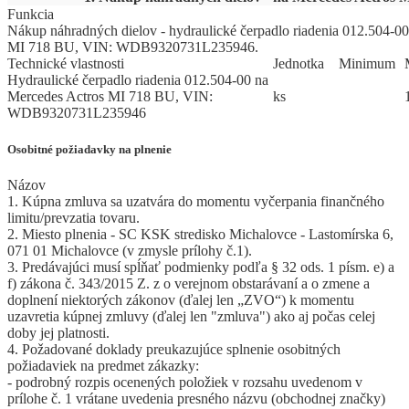
Funkcia
Nákup náhradných dielov - hydraulické čerpadlo riadenia 012.504-0
MI 718 BU, VIN: WDB9320731L235946.
Technické vlastnosti
Jed
­not
­ka
Mi
­ni
­mum
Hydraulické čerpadlo riadenia 012.504-00 na
Mercedes Actros MI 718 BU, VIN:
ks
WDB9320731L235946
Osobitné požiadavky na plnenie
Názov
1. Kúpna zmluva sa uzatvára do momentu vyčerpania finančného
limitu/prevzatia tovaru.
2. Miesto plnenia - SC KSK stredisko Michalovce - Lastomírska 6,
071 01 Michalovce (v zmysle prílohy č.1).
3. Predávajúci musí spĺňať podmienky podľa § 32 ods. 1 písm. e) a
f) zákona č. 343/2015 Z. z o verejnom obstarávaní a o zmene a
doplnení niektorých zákonov (ďalej len „ZVO“) k momentu
uzavretia kúpnej zmluvy (ďalej len "zmluva") ako aj počas celej
doby jej platnosti.
4. Požadované doklady preukazujúce splnenie osobitných
požiadaviek na predmet zákazky:
- podrobný rozpis ocenených položiek v rozsahu uvedenom v
prílohe č. 1 vrátane uvedenia presného názvu (obchodnej značky)