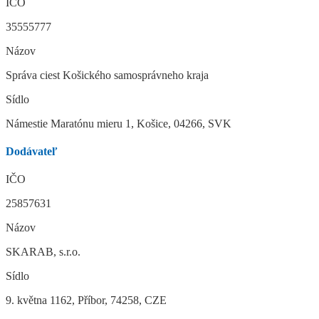
IČO
35555777
Názov
Správa ciest Košického samosprávneho kraja
Sídlo
Námestie Maratónu mieru 1, Košice, 04266, SVK
Dodávateľ
IČO
25857631
Názov
SKARAB, s.r.o.
Sídlo
9. května 1162, Příbor, 74258, CZE