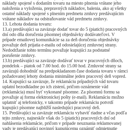
náklady spojené s dodaním tovaru na miesto plnenia vrátane jeho
naloženia a vyloženia, prepravných nákladov, balenia, ako aj všetky
ostatné náklady spojené s plnením predmetu zmluvy predávajúcim
vrátane nákladov na odstraňovanie vád predmetu zmluvy.
13. Lehota dodania tovaru:
13.a) predávajúci sa zaväzuje dodať tovar do 5 (piatich) pracovných
dní odo dňa doručenia písomnej objednávky dodávateľovi. V
prípade emailovej komunikácie sa za deň doručenia objednávky
považuje deň prijatia e-mailu od odosielajúcej zmluvnej strany.
Nedodržanie tohto termínu považuje kupujúci za podstatné
porušenie zmluvy.
13.b) predávajúci sa zaväzuje dodávať tovar v pracovných dňoch,
pondelok – piatok od 7.00 hod. do 15.00 hod. Zmluvné strany sa
zaväzujú dohodnúť na predpokladanom čase dodania tovaru v rámci
požadovanej lehoty dodania minimálne jeden pracovný deň vopred.
14. Kupujúci sa zaväzuje, že reklamáciu prípadných vád tovaru
uplatní bezodkladne po ich zistení, pričom oznámenie vád
(reklamácia) musí byť vykonané písomne. Za písomnú formu sa
považuje aj forma elektronickej pošty (e-mail). Reklamáciu možno
uplatniť aj telefonicky, v takomto prípade reklamáciu potvrdí
kupujúci písomne najbližší nasledujúci pracovný deň.
15. Predávajúci sa zaväzuje reklamáciu vybaviť riadne a včas podľa
tejto zmluvy, najneskôr však do 5 (piatich) pracovných dní od
nahlásenia reklamácie, pričom v prípade neuznania reklamovanej
vady je predávajúci povinný kupujúcemu oznámiť odmietnutie