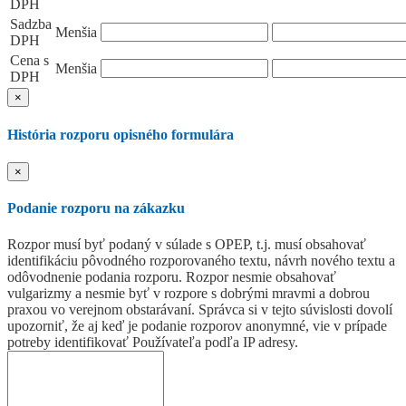
DPH
Sadzba
Menšia
DPH
Cena s
Menšia
DPH
×
História rozporu opisného formulára
×
Podanie rozporu na zákazku
Rozpor musí byť podaný v súlade s OPEP, t.j. musí obsahovať
identifikáciu pôvodného rozporovaného textu, návrh nového textu a
odôvodnenie podania rozporu. Rozpor nesmie obsahovať
vulgarizmy a nesmie byť v rozpore s dobrými mravmi a dobrou
praxou vo verejnom obstarávaní. Správca si v tejto súvislosti dovolí
upozorniť, že aj keď je podanie rozporov anonymné, vie v prípade
potreby identifikovať Používateľa podľa IP adresy.