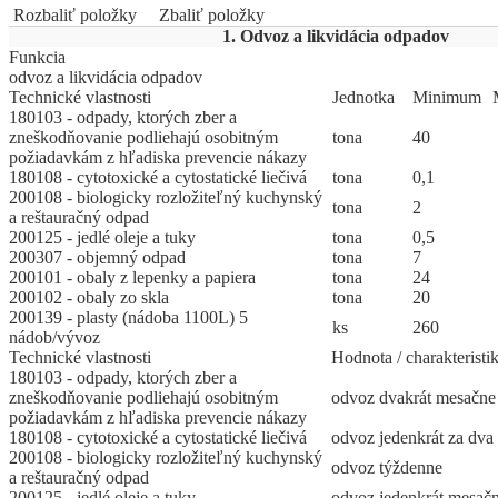
Rozbaliť položky
Zbaliť položky
1. Odvoz a likvidácia odpadov
Funkcia
odvoz a likvidácia odpadov
Technické vlastnosti
Jed
­not
­ka
Mi
­ni
­mum
180103 - odpady, ktorých zber a
zneškodňovanie podliehajú osobitným
tona
40
požiadavkám z hľadiska prevencie nákazy
180108 - cytotoxické a cytostatické liečivá
tona
0,1
200108 - biologicky rozložiteľný kuchynský
tona
2
a reštauračný odpad
200125 - jedlé oleje a tuky
tona
0,5
200307 - objemný odpad
tona
7
200101 - obaly z lepenky a papiera
tona
24
200102 - obaly zo skla
tona
20
200139 - plasty (nádoba 1100L) 5
ks
260
nádob/vývoz
Technické vlastnosti
Hodnota / charakteristi
180103 - odpady, ktorých zber a
zneškodňovanie podliehajú osobitným
odvoz dvakrát mesačne
požiadavkám z hľadiska prevencie nákazy
180108 - cytotoxické a cytostatické liečivá
odvoz jedenkrát za dva
200108 - biologicky rozložiteľný kuchynský
odvoz týždenne
a reštauračný odpad
200125 - jedlé oleje a tuky
odvoz jedenkrát mesač