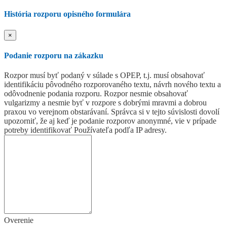
História rozporu opisného formulára
×
Podanie rozporu na zákazku
Rozpor musí byť podaný v súlade s OPEP, t.j. musí obsahovať
identifikáciu pôvodného rozporovaného textu, návrh nového textu a
odôvodnenie podania rozporu. Rozpor nesmie obsahovať
vulgarizmy a nesmie byť v rozpore s dobrými mravmi a dobrou
praxou vo verejnom obstarávaní. Správca si v tejto súvislosti dovolí
upozorniť, že aj keď je podanie rozporov anonymné, vie v prípade
potreby identifikovať Používateľa podľa IP adresy.
Overenie