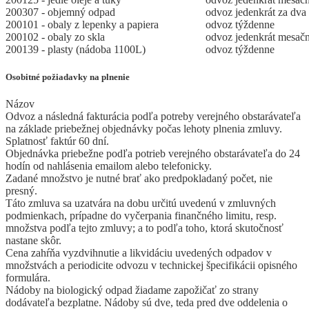
200307 - objemný odpad
odvoz jedenkrát za dva
200101 - obaly z lepenky a papiera
odvoz týždenne
200102 - obaly zo skla
odvoz jedenkrát mesač
200139 - plasty (nádoba 1100L)
odvoz týždenne
Osobitné požiadavky na plnenie
Názov
Odvoz a následná fakturácia podľa potreby verejného obstarávateľa
na základe priebežnej objednávky počas lehoty plnenia zmluvy.
Splatnosť faktúr 60 dní.
Objednávka priebežne podľa potrieb verejného obstarávateľa do 24
hodín od nahlásenia emailom alebo telefonicky.
Zadané množstvo je nutné brať ako predpokladaný počet, nie
presný.
Táto zmluva sa uzatvára na dobu určitú uvedenú v zmluvných
podmienkach, prípadne do vyčerpania finančného limitu, resp.
množstva podľa tejto zmluvy; a to podľa toho, ktorá skutočnosť
nastane skôr.
Cena zahŕňa vyzdvihnutie a likvidáciu uvedených odpadov v
množstvách a periodicite odvozu v technickej špecifikácii opisného
formulára.
Nádoby na biologický odpad žiadame zapožičať zo strany
dodávateľa bezplatne. Nádoby sú dve, teda pred dve oddelenia o