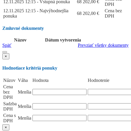
12.11.2025 12:15 - Vstupná ponuka
68 202,00
€
DPH
12.11.2025 12:15 - Najvýhodnejšia
Cena bez
68 202,00
€
ponuka
DPH
Zmluvné dokumenty
Názov
Dátum vytvorenia
Späť
Prevziať všetky dokumenty
×
Hodnotiace kritériá ponuky
Názov
Váha
Hodnota
Hodnotenie
Cena
bez
Menšia
DPH
Sadzba
Menšia
DPH
Cena s
Menšia
DPH
×