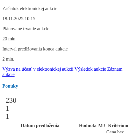
Začiatok elektronickej aukcie
18.11.2025 10:15
Plánované trvanie aukcie
20 min.
Interval predlžovania konca aukcie
2 min.
Výzva na účasť v elektronickej aukcii
Výsledok aukcie
Záznam
aukcie
Ponuky
230
1
1
Dátum predloženia
Hodnota
MJ
Kritérium
Cena bez