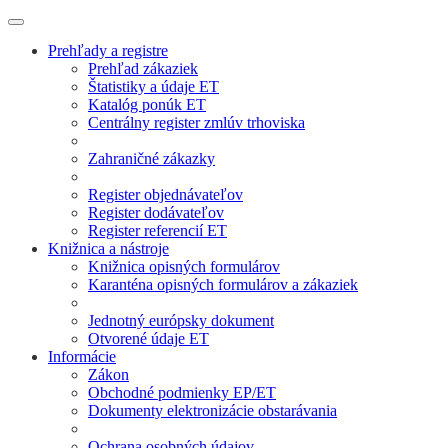
Prehľady a registre
Prehľad zákaziek
Štatistiky a údaje ET
Katalóg ponúk ET
Centrálny register zmlúv trhoviska
Zahraničné zákazky
Register objednávateľov
Register dodávateľov
Register referencií ET
Knižnica a nástroje
Knižnica opisných formulárov
Karanténa opisných formulárov a zákaziek
Jednotný európsky dokument
Otvorené údaje ET
Informácie
Zákon
Obchodné podmienky EP/ET
Dokumenty elektronizácie obstarávania
Ochrana osobných údajov