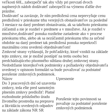
veľkosti 60L, zabezpečiť tak aby vždy pri prevzatí dvoch
naplnených nádob dodávateľ zabezpečil na výmenu ďalšie dve
prázdne.
Dodávateľ sa zaväzuje, že ním predložená cena neprevyšuje cenu
predloženú v prieskume trhu verejných obstarávateľov za posledné
3 mesiace na daný predmet obstarávania, ak sa takéhoto prieskumu
zúčastnil a nie je rozdiel v predmete a v množstve. Ak je rozdiel v
množstve,dodávateľ ponuka rozdielne zariadenie ako v procese
prieskumu trhu, alebo ak sa nezúčastnil prieskumu trhu za určené
obdobie na daný predmet tak predložená ponuka neprekročí
maximálnu cenu uvedenú objednávateľom!
Zmluvné strany vyhlasujú, že pohľadávky, ktoré vznikli na základe
tejto zmluvy, nie je možné postúpiť na tretiu osobu bez
predchádzajúceho písomného súhlasu druhej zmluvnej strany.
Nedodržanie ktorejkoľvek podmienky a požiadavky objednávateľa
uvedenej v opisnom formulári sa bude považovať za podstatné
porušenie zmluvných podmienok.
Názov
Upresnenie
Do 3 pracovných dní od uzavretia
zmluvy, teda ešte pred samotným
plnením zmluvy predložiť: Platné
rozhodnutie príslušného úradu
Porušenie tejto povinnosti sa
životného prostredia na prepravu
považuje za podstatné porušenie
a likvidáciu uvedených odpadov
zmluvných podmienok
na základe zákona NR SR