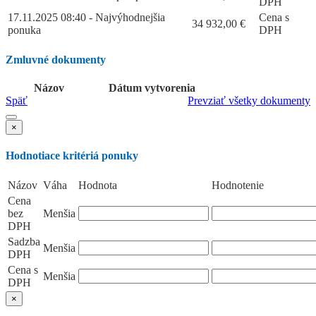
DPH
17.11.2025 08:40 - Najvýhodnejšia
Cena s
34 932,00
€
ponuka
DPH
Zmluvné dokumenty
Názov
Dátum vytvorenia
Späť
Prevziať všetky dokumenty
×
Hodnotiace kritériá ponuky
Názov
Váha
Hodnota
Hodnotenie
Cena
bez
Menšia
DPH
Sadzba
Menšia
DPH
Cena s
Menšia
DPH
×