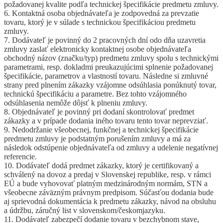
požadovanej kvalite podľa technickej špecifikácie predmetu zmluvy.
6. Kontaktná osoba objednávateľa je zodpovedná za prevzatie
tovaru, ktorý je v súlade s technickou špecifikáciou predmetu
zmluvy.
7. Dodávateľ je povinný do 2 pracovných dní odo dňa uzavretia
zmluvy zaslať elektronicky kontaktnej osobe objednávateľa
obchodný názov (značku/typ) predmetu zmluvy spolu s technickými
parametrami, resp. dokladmi preukazujúcimi splnenie požadovanej
špecifikácie, parametrov a vlastností tovaru. Následne si zmluvné
strany pred plnením zákazky vzájomne odsúhlasia ponúknutý tovar,
technickú špecifikáciu a parametre. Bez tohto vzájomného
odsúhlasenia nemôže dôjsť k plneniu zmluvy.
8. Objednávateľ je povinný pri dodaní skontrolovať predmet
zákazky a v prípade dodania iného tovaru tento tovar neprevziať.
9. Nedodržanie všeobecnej, funkčnej a technickej špecifikácie
predmetu zmluvy je podstatným porušením zmluvy a má za
následok odstúpenie objednávateľa od zmluvy a udelenie negatívnej
referencie.
10. Dodávateľ dodá predmet zákazky, ktorý je certifikovaný a
schválený na dovoz a predaj v Slovenskej republike, resp. v rámci
EÚ a bude vyhovovať platným medzinárodným normám, STN a
všeobecne záväzným právnym predpisom. Súčasťou dodania bude
aj sprievodná dokumentácia k predmetu zákazky, návod na obsluhu
a údržbu, záručný list v slovenskom/českomjazyku.
11. Dodávateľ zabezpečí dodanie tovaru v bezchybnom stave,