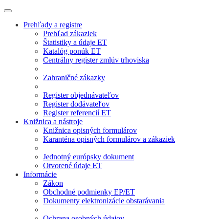
Prehľady a registre
Prehľad zákaziek
Štatistiky a údaje ET
Katalóg ponúk ET
Centrálny register zmlúv trhoviska
Zahraničné zákazky
Register objednávateľov
Register dodávateľov
Register referencií ET
Knižnica a nástroje
Knižnica opisných formulárov
Karanténa opisných formulárov a zákaziek
Jednotný európsky dokument
Otvorené údaje ET
Informácie
Zákon
Obchodné podmienky EP/ET
Dokumenty elektronizácie obstarávania
Ochrana osobných údajov