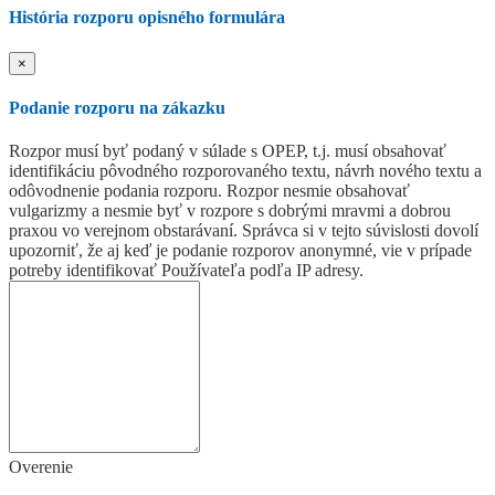
História rozporu opisného formulára
×
Podanie rozporu na zákazku
Rozpor musí byť podaný v súlade s OPEP, t.j. musí obsahovať
identifikáciu pôvodného rozporovaného textu, návrh nového textu a
odôvodnenie podania rozporu. Rozpor nesmie obsahovať
vulgarizmy a nesmie byť v rozpore s dobrými mravmi a dobrou
praxou vo verejnom obstarávaní. Správca si v tejto súvislosti dovolí
upozorniť, že aj keď je podanie rozporov anonymné, vie v prípade
potreby identifikovať Používateľa podľa IP adresy.
Overenie