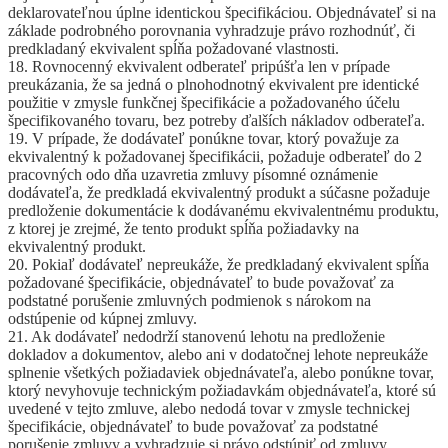
deklarovateľnou úplne identickou špecifikáciou. Objednávateľ si na
základe podrobného porovnania vyhradzuje právo rozhodnúť, či
predkladaný ekvivalent spĺňa požadované vlastnosti.
18. Rovnocenný ekvivalent odberateľ pripúšťa len v prípade
preukázania, že sa jedná o plnohodnotný ekvivalent pre identické
použitie v zmysle funkčnej špecifikácie a požadovaného účelu
špecifikovaného tovaru, bez potreby ďalších nákladov odberateľa.
19. V prípade, že dodávateľ ponúkne tovar, ktorý považuje za
ekvivalentný k požadovanej špecifikácii, požaduje odberateľ do 2
pracovných odo dňa uzavretia zmluvy písomné oznámenie
dodávateľa, že predkladá ekvivalentný produkt a súčasne požaduje
predloženie dokumentácie k dodávanému ekvivalentnému produktu,
z ktorej je zrejmé, že tento produkt spĺňa požiadavky na
ekvivalentný produkt.
20. Pokiaľ dodávateľ nepreukáže, že predkladaný ekvivalent spĺňa
požadované špecifikácie, objednávateľ to bude považovať za
podstatné porušenie zmluvných podmienok s nárokom na
odstúpenie od kúpnej zmluvy.
21. Ak dodávateľ nedodrží stanovenú lehotu na predloženie
dokladov a dokumentov, alebo ani v dodatočnej lehote nepreukáže
splnenie všetkých požiadaviek objednávateľa, alebo ponúkne tovar,
ktorý nevyhovuje technickým požiadavkám objednávateľa, ktoré sú
uvedené v tejto zmluve, alebo nedodá tovar v zmysle technickej
špecifikácie, objednávateľ to bude považovať za podstatné
porušenie zmluvy a vyhradzuje si právo odstúpiť od zmluvy.