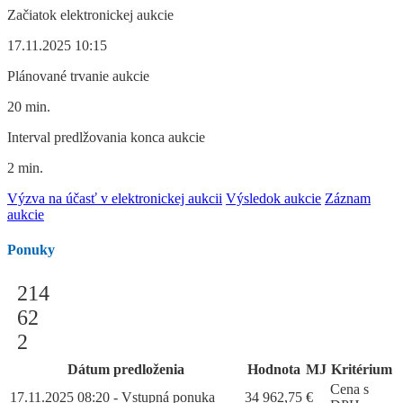
Začiatok elektronickej aukcie
17.11.2025 10:15
Plánované trvanie aukcie
20 min.
Interval predlžovania konca aukcie
2 min.
Výzva na účasť v elektronickej aukcii
Výsledok aukcie
Záznam
aukcie
Ponuky
214
62
2
Dátum predloženia
Hodnota
MJ
Kritérium
Cena s
17.11.2025 08:20 - Vstupná ponuka
34 962,75
€