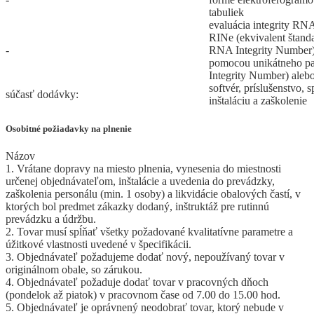
tabuliek
evaluácia integrity R
RINe (ekvivalent štand
-
RNA Integrity Number)
pomocou unikátneho p
Integrity Number) aleb
softvér, príslušenstvo, 
súčasť dodávky:
inštaláciu a zaškolenie
Osobitné požiadavky na plnenie
Názov
1. Vrátane dopravy na miesto plnenia, vynesenia do miestnosti
určenej objednávateľom, inštalácie a uvedenia do prevádzky,
zaškolenia personálu (min. 1 osoby) a likvidácie obalových častí, v
ktorých bol predmet zákazky dodaný, inštruktáž pre rutinnú
prevádzku a údržbu.
2. Tovar musí spĺňať všetky požadované kvalitatívne parametre a
úžitkové vlastnosti uvedené v špecifikácii.
3. Objednávateľ požadujeme dodať nový, nepoužívaný tovar v
originálnom obale, so zárukou.
4. Objednávateľ požaduje dodať tovar v pracovných dňoch
(pondelok až piatok) v pracovnom čase od 7.00 do 15.00 hod.
5. Objednávateľ je oprávnený neodobrať tovar, ktorý nebude v