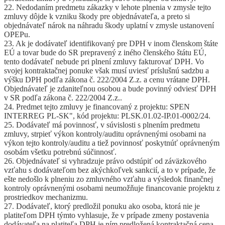
22. Nedodaním predmetu zákazky v lehote plnenia v zmysle tejto
zmluvy dôjde k vzniku škody pre objednávateľa, a preto si
objednávateľ nárok na náhradu škody uplatní v zmysle ustanovení
OPEPu.
23. Ak je dodávateľ identifikovaný pre DPH v inom členskom štáte
EÚ a tovar bude do SR prepravený z iného členského štátu EÚ,
tento dodávateľ nebude pri plnení zmluvy fakturovať DPH. Vo
svojej kontraktačnej ponuke však musí uviesť príslušnú sadzbu a
výšku DPH podľa zákona č. 222/2004 Z.z. a cenu vrátane DPH.
Objednávateľ je zdaniteľnou osobou a bude povinný odviesť DPH
v SR podľa zákona č. 222/2004 Z.z..
24. Predmet tejto zmluvy je financovaný z projektu: SPEN
INTERREG PL-SK", kód projektu: PLSK.01.02-IP.01-0002/24.
25. Dodávateľ má povinnosť, v súvislosti s plnením predmetu
zmluvy, strpieť výkon kontroly/auditu oprávnenými osobami na
výkon tejto kontroly/auditu a tiež povinnosť poskytnúť oprávneným
osobám všetku potrebnú súčinnosť.
26. Objednávateľ si vyhradzuje právo odstúpiť od záväzkového
vzťahu s dodávateľom bez akýchkoľvek sankcií, a to v prípade, že
ešte nedošlo k plneniu zo zmluvného vzťahu a výsledok finančnej
kontroly oprávnenými osobami neumožňuje financovanie projektu z
prostriedkov mechanizmu.
27. Dodávateľ, ktorý predložil ponuku ako osoba, ktorá nie je
platiteľom DPH týmto vyhlasuje, že v prípade zmeny postavenia
dodávateľa na platiteľa DPH je ním predložená kontraktačná cena