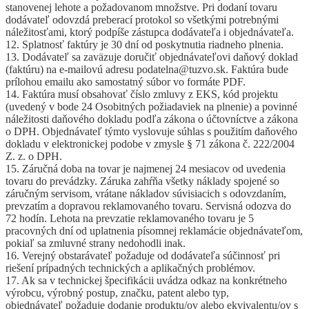
stanovenej lehote a požadovanom množstve. Pri dodaní tovaru
dodávateľ odovzdá preberací protokol so všetkými potrebnými
náležitosťami, ktorý podpíše zástupca dodávateľa i objednávateľa.
12. Splatnosť faktúry je 30 dní od poskytnutia riadneho plnenia.
13. Dodávateľ sa zaväzuje doručiť objednávateľovi daňový doklad
(faktúru) na e-mailovú adresu podatelna@tuzvo.sk. Faktúra bude
prílohou emailu ako samostatný súbor vo formáte PDF.
14. Faktúra musí obsahovať číslo zmluvy z EKS, kód projektu
(uvedený v bode 24 Osobitných požiadaviek na plnenie) a povinné
náležitosti daňového dokladu podľa zákona o účtovníctve a zákona
o DPH. Objednávateľ týmto vyslovuje súhlas s použitím daňového
dokladu v elektronickej podobe v zmysle § 71 zákona č. 222/2004
Z. z. o DPH.
15. Záručná doba na tovar je najmenej 24 mesiacov od uvedenia
tovaru do prevádzky. Záruka zahŕňa všetky náklady spojené so
záručným servisom, vrátane nákladov súvisiacich s odovzdaním,
prevzatím a dopravou reklamovaného tovaru. Servisná odozva do
72 hodín. Lehota na prevzatie reklamovaného tovaru je 5
pracovných dní od uplatnenia písomnej reklamácie objednávateľom,
pokiaľ sa zmluvné strany nedohodli inak.
16. Verejný obstarávateľ požaduje od dodávateľa súčinnosť pri
riešení prípadných technických a aplikačných problémov.
17. Ak sa v technickej špecifikácii uvádza odkaz na konkrétneho
výrobcu, výrobný postup, značku, patent alebo typ,
objednávateľ požaduje dodanie produktu/ov alebo ekvivalentu/ov s