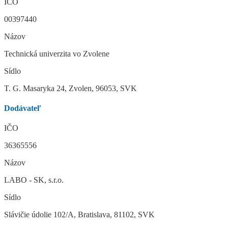
IČO
00397440
Názov
Technická univerzita vo Zvolene
Sídlo
T. G. Masaryka 24, Zvolen, 96053, SVK
Dodávateľ
IČO
36365556
Názov
LABO - SK, s.r.o.
Sídlo
Slávičie údolie 102/A, Bratislava, 81102, SVK