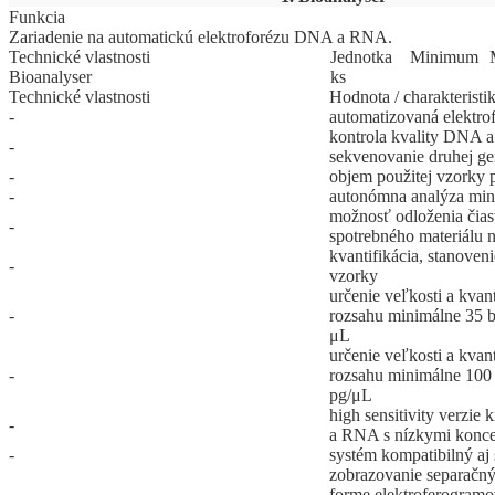
Funkcia
Zariadenie na automatickú elektroforézu DNA a RNA.
Technické vlastnosti
Jed
­not
­ka
Mi
­ni
­mum
Bioanalyser
ks
Technické vlastnosti
Hodnota / charakteristi
-
automatizovaná elekt
kontrola kvality DNA 
-
sekvenovanie druhej ge
-
objem použitej vzorky p
-
autonómna analýza min.
možnosť odloženia čias
-
spotrebného materiálu 
kvantifikácia, stanoveni
-
vzorky
určenie veľkosti a kva
-
rozsahu minimálne 35 b
μL
určenie veľkosti a kva
-
rozsahu minimálne 100 
pg/μL
high sensitivity verzie
-
a RNA s nízkymi konce
-
systém kompatibilný aj
zobrazovanie separačn
-
forme elektroferogramo