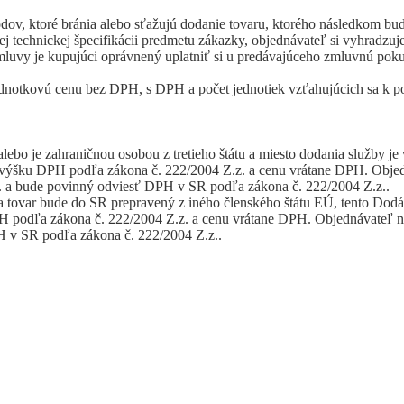
ov, ktoré bránia alebo sťažujú dodanie tovaru, ktorého následkom bu
ej technickej špecifikácii predmetu zákazky, objednávateľ si vyhradzuj
luvy je kupujúci oprávnený uplatniť si u predávajúceho zmluvnú pok
jednotkovú cenu bez DPH, s DPH a počet jednotiek vzťahujúcich sa k 
ebo je zahraničnou osobou z tretieho štátu a miesto dodania služby j
 výšku DPH podľa zákona č. 222/2004 Z.z. a cenu vrátane DPH. Objedn
z. a bude povinný odviesť DPH v SR podľa zákona č. 222/2004 Z.z..
 tovar bude do SR prepravený z iného členského štátu EÚ, tento Dodá
 podľa zákona č. 222/2004 Z.z. a cenu vrátane DPH. Objednávateľ nie
 v SR podľa zákona č. 222/2004 Z.z..