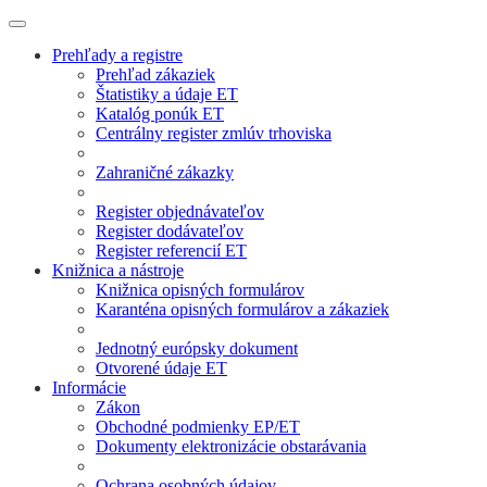
Prehľady a registre
Prehľad zákaziek
Štatistiky a údaje ET
Katalóg ponúk ET
Centrálny register zmlúv trhoviska
Zahraničné zákazky
Register objednávateľov
Register dodávateľov
Register referencií ET
Knižnica a nástroje
Knižnica opisných formulárov
Karanténa opisných formulárov a zákaziek
Jednotný európsky dokument
Otvorené údaje ET
Informácie
Zákon
Obchodné podmienky EP/ET
Dokumenty elektronizácie obstarávania
Ochrana osobných údajov