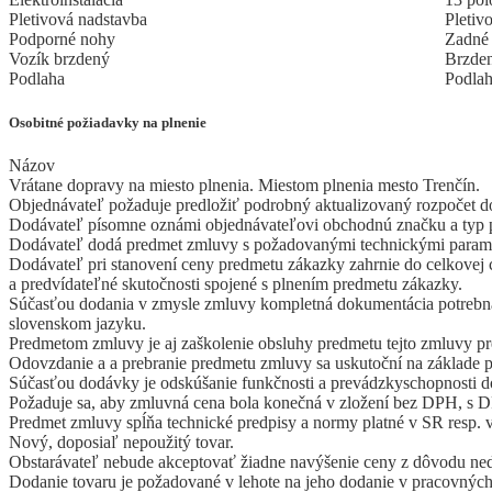
Pletivová nadstavba
Pletiv
Podporné nohy
Zadné 
Vozík brzdený
Brzden
Podlaha
Podlah
Osobitné požiadavky na plnenie
Názov
Vrátane dopravy na miesto plnenia. Miestom plnenia mesto Trenčín.
Objednávateľ požaduje predložiť podrobný aktualizovaný rozpočet d
Dodávateľ písomne oznámi objednávateľovi obchodnú značku a typ 
Dodávateľ dodá predmet zmluvy s požadovanými technickými paramet
Dodávateľ pri stanovení ceny predmetu zákazky zahrnie do celkovej c
a predvídateľné skutočnosti spojené s plnením predmetu zákazky.
Súčasťou dodania v zmysle zmluvy kompletná dokumentácia potrebná 
slovenskom jazyku.
Predmetom zmluvy je aj zaškolenie obsluhy predmetu tejto zmluvy pr
Odovzdanie a a prebranie predmetu zmluvy sa uskutoční na základe 
Súčasťou dodávky je odskúšanie funkčnosti a prevádzkyschopnosti do
Požaduje sa, aby zmluvná cena bola konečná v zložení bez DPH, s DP
Predmet zmluvy spĺňa technické predpisy a normy platné v SR resp. v 
Nový, doposiaľ nepoužitý tovar.
Obstarávateľ nebude akceptovať žiadne navýšenie ceny z dôvodu ned
Dodanie tovaru je požadované v lehote na jeho dodanie v pracovných