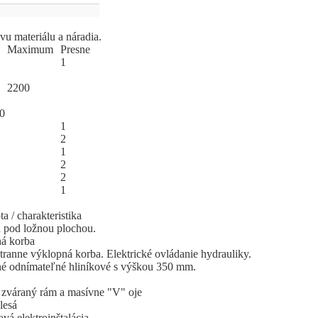
u materiálu a náradia.
Ma
­xi
­mum
Pres
­ne
1
2200
0
1
2
1
2
2
1
a / charakteristika
 pod ložnou plochou.
á korba
tranne výklopná korba. Elektrické ovládanie hydrauliky.
é odnímateľné hliníkové s výškou 350 mm.
zváraný rám a masívne "V" oje
lesá
ová elektroinštalácia