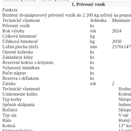
1. Prívesný vozík
Funkcia
Brzdený dvojnápravový prívesný vozík do 2 200 kg určený na preprav
Technické vlastnosti
Jed
­not
­ka
Mi
­ni
­mum
Prívesný vozík
ks
Rok výroby
rok
2024
Celková hmotnosť
kg
Úžitková hmotnosť
kg
2050
Ložná plocha (dxš)
mm
2570x147
Oporné kolieska
ks
Zakladacie kliny
ks
Rezervné koleso s úchytom
ks
Vybavený blatníkmi
ks
Počet náprav
ks
Rezerva s držiakom
ks
Záruka
rok
2
Technické vlastnosti
Hodnot
Umiestnenie kolies
Kolesá
Typ korby
Sklopn
Spôsob sklápania
Jednos
Bočnice
Sklopn
Typ oja
V-oje
Rám
Horný 
Kolesá
13" ko
Elektroinštalácia
13 pól