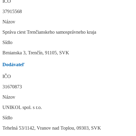
IČO
37915568
Názov
Správa ciest Trenčianskeho samosprávneho kraja
Sídlo
Brnianska 3, Trenčín, 91105, SVK
Dodávateľ
IČO
31670873
Názov
UNIKOL spol. s r.o.
Sídlo
Tehelná 53/1142, Vranov nad Toplou, 09303, SVK