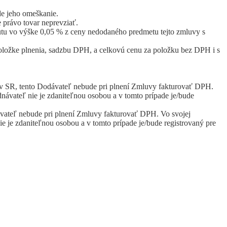
de jeho omeškanie.
e právo tovar neprevziať.
utu vo výške 0,05 % z ceny nedodaného predmetu tejto zmluvy s
položke plnenia, sadzbu DPH, a celkovú cenu za položku bez DPH i s
e v SR, tento Dodávateľ nebude pri plnení Zmluvy fakturovať DPH.
ávateľ nie je zdaniteľnou osobou a v tomto prípade je/bude
vateľ nebude pri plnení Zmluvy fakturovať DPH. Vo svojej
 je zdaniteľnou osobou a v tomto prípade je/bude registrovaný pre