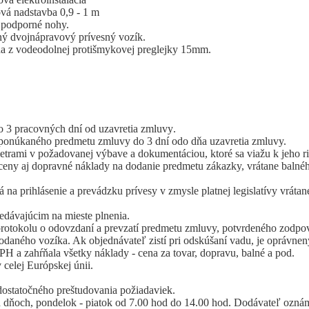
ová nadstavba 0,9 - 1 m
podporné nohy.
ý dvojnápravový prívesný vozík.
a z vodeodolnej protišmykovej preglejky 15mm.
o 3 pracovných dní od uzavretia zmluvy.
ponúkaného predmetu zmluvy do 3 dní odo dňa uzavretia zmluvy.
rami v požadovanej výbave a dokumentáciou, ktoré sa viažu k jeho r
eny aj dopravné náklady na dodanie predmetu zákazky, vrátane balného
na prihlásenie a prevádzku prívesy v zmysle platnej legislatívy vrá
edávajúcim na mieste plnenia.
protokolu o odovzdaní a prevzatí predmetu zmluvy, potvrdeného zodp
daného vozíka. Ak objednávateľ zistí pri odskúšaní vadu, je oprávnen
H a zahŕňala všetky náklady - cena za tovar, dopravu, balné a pod.
celej Európskej únii.
ostatočného preštudovania požiadaviek.
 dňoch, pondelok - piatok od 7.00 hod do 14.00 hod. Dodávateľ oznám