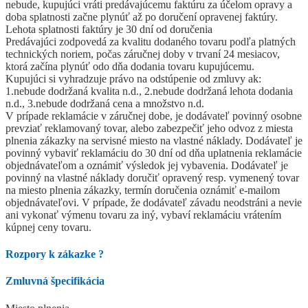
nebude, kupujúci vráti predávajúcemu faktúru za účelom opravy a
doba splatnosti začne plynúť až po doručení opravenej faktúry.
Lehota splatnosti faktúry je 30 dní od doručenia
Predávajúci zodpovedá za kvalitu dodaného tovaru podľa platných
technických noriem, počas záručnej doby v trvaní 24 mesiacov,
ktorá začína plynúť odo dňa dodania tovaru kupujúcemu.
Kupujúci si vyhradzuje právo na odstúpenie od zmluvy ak:
1.nebude dodržaná kvalita n.d., 2.nebude dodržaná lehota dodania
n.d., 3.nebude dodržaná cena a množstvo n.d.
V prípade reklamácie v záručnej dobe, je dodávateľ povinný osobne
prevziať reklamovaný tovar, alebo zabezpečiť jeho odvoz z miesta
plnenia zákazky na servisné miesto na vlastné náklady. Dodávateľ je
povinný vybaviť reklamáciu do 30 dní od dňa uplatnenia reklamácie
objednávateľom a oznámiť výsledok jej vybavenia. Dodávateľ je
povinný na vlastné náklady doručiť opravený resp. vymenený tovar
na miesto plnenia zákazky, termín doručenia oznámiť e-mailom
objednávateľovi. V prípade, že dodávateľ závadu neodstráni a nevie
ani vykonať výmenu tovaru za iný, vybaví reklamáciu vrátením
kúpnej ceny tovaru.
Rozpory k zákazke
?
Zmluvná špecifikácia