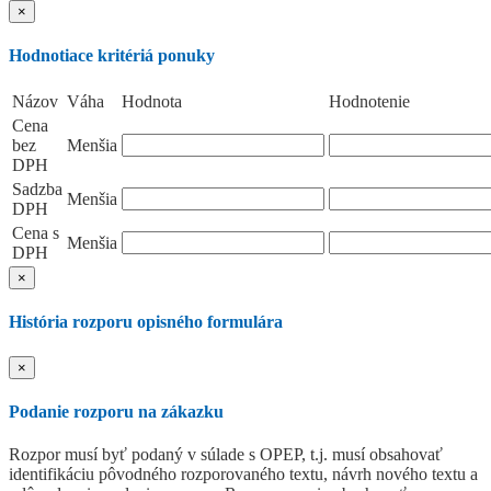
×
Hodnotiace kritériá ponuky
Názov
Váha
Hodnota
Hodnotenie
Cena
bez
Menšia
DPH
Sadzba
Menšia
DPH
Cena s
Menšia
DPH
×
História rozporu opisného formulára
×
Podanie rozporu na zákazku
Rozpor musí byť podaný v súlade s OPEP, t.j. musí obsahovať
identifikáciu pôvodného rozporovaného textu, návrh nového textu a