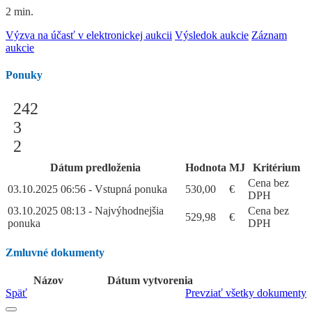
2 min.
Výzva na účasť v elektronickej aukcii
Výsledok aukcie
Záznam
aukcie
Ponuky
242
3
2
Dátum predloženia
Hodnota
MJ
Kritérium
Cena bez
03.10.2025 06:56 - Vstupná ponuka
530,00
€
DPH
03.10.2025 08:13 - Najvýhodnejšia
Cena bez
529,98
€
ponuka
DPH
Zmluvné dokumenty
Názov
Dátum vytvorenia
Späť
Prevziať všetky dokumenty