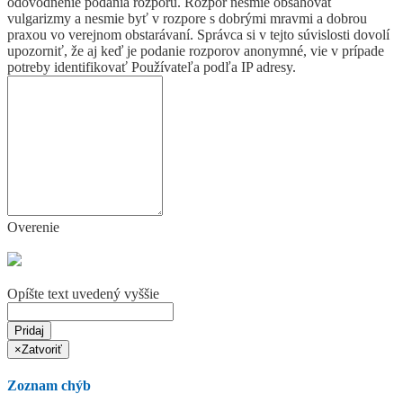
odôvodnenie podania rozporu. Rozpor nesmie obsahovať
vulgarizmy a nesmie byť v rozpore s dobrými mravmi a dobrou
praxou vo verejnom obstarávaní. Správca si v tejto súvislosti dovolí
upozorniť, že aj keď je podanie rozporov anonymné, vie v prípade
potreby identifikovať Používateľa podľa IP adresy.
Overenie
Opíšte text uvedený vyššie
Pridaj
×
Zatvoriť
Zoznam chýb