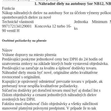
1. Náhradné diely na autobusy Sor NB12, N
Funkcia
Nákup náhradných dielov na autobusy Sor za účelom výmeny poško
opotrebovaných dielov za nové
Technické vlastnosti
Jed
­not
­ka
Mi
­ni
­mum
997172134129001 Koncovka 12 turbo 16-
ks
90 ventil H
Osobitné požiadavky na plnenie
Názov
Vrátane dopravy na miesto plnenia
Predávajúci poskytne jednotkové ceny bez DPH do 24 hodín od
uzatvorenia zmluvy na základe ktorých bude vystavená objednávka.
Predávajúci sa zaručuje za kvalitu a úplnosť dodávky tovaru.
Náhradné diely musia byť nové, originálne alebo kvalitatívne
rovnocenné s originálmi.
Kupujúci je oprávnený odmietnuť prevzatie tovaru v prípade, ak
preberaný tovar nespĺňa kvalitatívne požiadavky.
Súčasťou dodávky pri doručení tovaru musí byť aj dodací list s
číslom objednávky a cenami jednotlivých náhradných dielov
uvedených bez DPH.
Faktúra musí obsahovať číslo objednávky a všetky náležitosti
stanovené platnými právnymi predpismi. V prípade že to tak