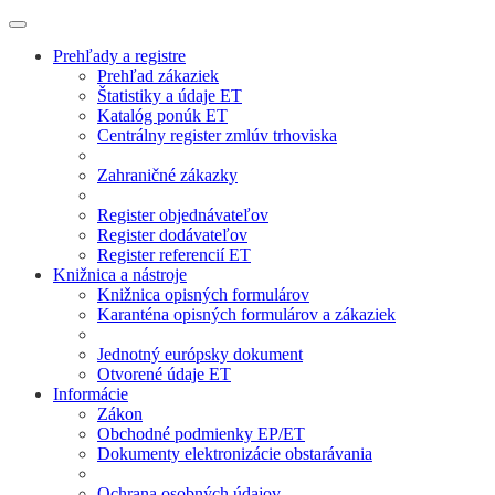
Prehľady a registre
Prehľad zákaziek
Štatistiky a údaje ET
Katalóg ponúk ET
Centrálny register zmlúv trhoviska
Zahraničné zákazky
Register objednávateľov
Register dodávateľov
Register referencií ET
Knižnica a nástroje
Knižnica opisných formulárov
Karanténa opisných formulárov a zákaziek
Jednotný európsky dokument
Otvorené údaje ET
Informácie
Zákon
Obchodné podmienky EP/ET
Dokumenty elektronizácie obstarávania
Ochrana osobných údajov