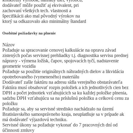
dodávateľ môže použiť aj ekvivalent, pri
zachovaní všetkých tech. vlastnosti a
špecifikácii ako mal pôvodný výrokov na
ktorý sa odkazovalo ako minimálny štandard
Osobitné požiadavky na plnenie
Názov
Požaduje sa spracovanie cenovej kalkulácie na opravu závad
zistených počas servisnej prehliadky t.j. diagnostika servisu prednej
nápravy - výmena ložísk, čapov, spojovacích tyčí, nadstavenie
geometrie vozidla
Požaduje sa použitie originálnych náhradných dielov a likvidácia
opotrebovaného (vymeneného) materiálu
Dodávateľ zašle faktúru na adresu sídla verejného obstarávateľa
Faktúra musí obsahovať rozpis položiek a ich jednotlivých cien bez
DPH a počet jednotiek vzťahujúcich sa ku každej položke plnenia,
sadzbu DPH vzťahujúcu sa na príslušnú položku a celkovú cenu za
položku
Požaduje sa, aby sa servisné stredisko nachádzalo na území
Bratislavského samosprávneho kraja, neuplatňuje sa v prípade ak
má dodávateľ výjazdovú techniku.
Servisné úkony sa požaduje vykonať do 7 pracovných dní od
účinnosti zmluvy