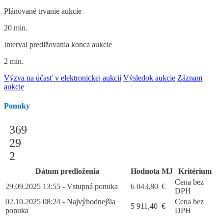
Plánované trvanie aukcie
20 min.
Interval predlžovania konca aukcie
2 min.
Výzva na účasť v elektronickej aukcii
Výsledok aukcie
Záznam
aukcie
Ponuky
369
29
2
Dátum predloženia
Hodnota
MJ
Kritérium
Cena bez
29.09.2025 13:55 - Vstupná ponuka
6 043,80
€
DPH
02.10.2025 08:24 - Najvýhodnejšia
Cena bez
5 911,40
€
ponuka
DPH