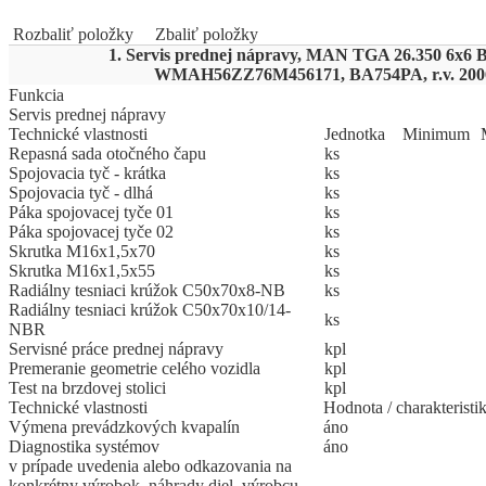
Rozbaliť položky
Zbaliť položky
1. Servis prednej nápravy, MAN TGA 26.350 6x6 
WMAH56ZZ76M456171, BA754PA, r.v. 200
Funkcia
Servis prednej nápravy
Technické vlastnosti
Jed
­not
­ka
Mi
­ni
­mum
Repasná sada otočného čapu
ks
Spojovacia tyč - krátka
ks
Spojovacia tyč - dlhá
ks
Páka spojovacej tyče 01
ks
Páka spojovacej tyče 02
ks
Skrutka M16x1,5x70
ks
Skrutka M16x1,5x55
ks
Radiálny tesniaci krúžok C50x70x8-NB
ks
Radiálny tesniaci krúžok C50x70x10/14-
ks
NBR
Servisné práce prednej nápravy
kpl
Premeranie geometrie celého vozidla
kpl
Test na brzdovej stolici
kpl
Technické vlastnosti
Hodnota / charakteristi
Výmena prevádzkových kvapalín
áno
Diagnostika systémov
áno
v prípade uvedenia alebo odkazovania na
konkrétny výrobok, náhrady diel, výrobcu,