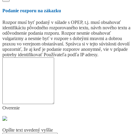
Podanie rozporu na zákazku
Rozpor musí byť podaný v súlade s OPEP, t.j. musí obsahovať
identifikáciu pôvodného rozporovaného textu, návrh nového textu a
odôvodnenie podania rozporu. Rozpor nesmie obsahovať
vulgarizmy a nesmie byť v rozpore s dobrými mravmi a dobrou
praxou vo verejnom obstarávaní. Správca si v tejto súvislosti dovolí
upozorniť, že aj keď je podanie rozporov anonymné, vie v prípade
potreby identifikovať Používateľa podľa IP adresy.
Overenie
Opíšte text uvedený vyššie