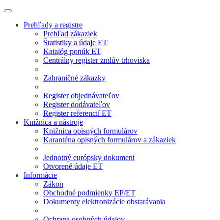
Prehľady a registre
Prehľad zákaziek
Štatistiky a údaje ET
Katalóg ponúk ET
Centrálny register zmlúv trhoviska
Zahraničné zákazky
Register objednávateľov
Register dodávateľov
Register referencií ET
Knižnica a nástroje
Knižnica opisných formulárov
Karanténa opisných formulárov a zákaziek
Jednotný európsky dokument
Otvorené údaje ET
Informácie
Zákon
Obchodné podmienky EP/ET
Dokumenty elektronizácie obstarávania
Ochrana osobných údajov