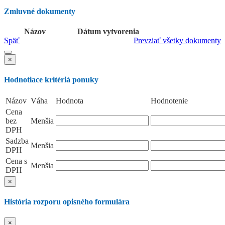
Zmluvné dokumenty
Názov
Dátum vytvorenia
Späť
Prevziať všetky dokumenty
×
Hodnotiace kritériá ponuky
Názov
Váha
Hodnota
Hodnotenie
Cena
bez
Menšia
DPH
Sadzba
Menšia
DPH
Cena s
Menšia
DPH
×
História rozporu opisného formulára
×