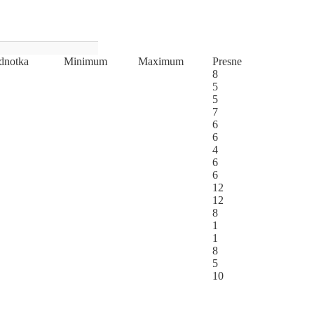
d
­not
­ka
Mi
­ni
­mum
Ma
­xi
­mum
Pres
­ne
8
5
5
7
6
6
4
6
6
12
12
8
1
1
8
5
10