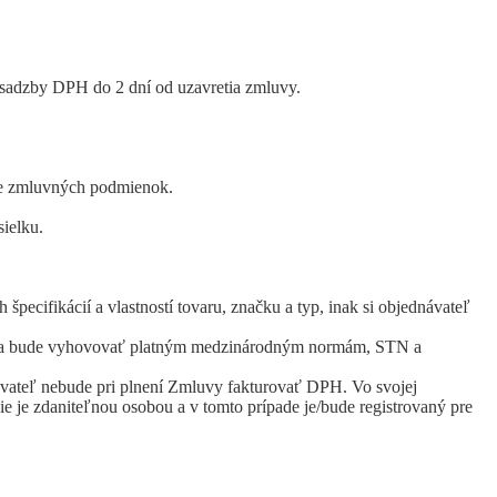
 sadzby DPH do 2 dní od uzavretia zmluvy.
ie zmluvných podmienok.
sielku.
cifikácií a vlastností tovaru, značku a typ, inak si objednávateľ
únie a bude vyhovovať platným medzinárodným normám, STN a
vateľ nebude pri plnení Zmluvy fakturovať DPH. Vo svojej
 je zdaniteľnou osobou a v tomto prípade je/bude registrovaný pre