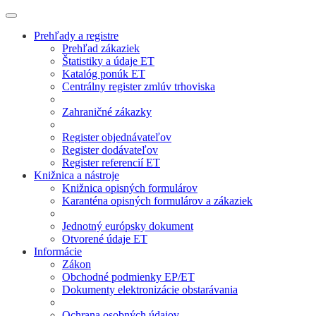
Prehľady a registre
Prehľad zákaziek
Štatistiky a údaje ET
Katalóg ponúk ET
Centrálny register zmlúv trhoviska
Zahraničné zákazky
Register objednávateľov
Register dodávateľov
Register referencií ET
Knižnica a nástroje
Knižnica opisných formulárov
Karanténa opisných formulárov a zákaziek
Jednotný európsky dokument
Otvorené údaje ET
Informácie
Zákon
Obchodné podmienky EP/ET
Dokumenty elektronizácie obstarávania
Ochrana osobných údajov