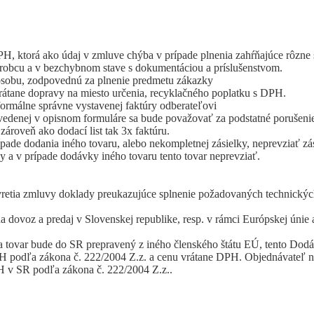
H, ktorá ako údaj v zmluve chýba v prípade plnenia zahŕňajúce rôzne
ýrobcu a v bezchybnom stave s dokumentáciou a príslušenstvom.
osobu, zodpovednú za plnenie predmetu zákazky
rátane dopravy na miesto určenia, recyklačného poplatku s DPH.
formálne správne vystavenej faktúry odberateľovi
edenej v opisnom formuláre sa bude považovať za podstatné porušen
 zároveň ako dodací list tak 3x faktúru.
pade dodania iného tovaru, alebo nekompletnej zásielky, neprevziať zá
 a v prípade dodávky iného tovaru tento tovar neprevziať.
tia zmluvy doklady preukazujúce splnenie požadovaných technických špe
 na dovoz a predaj v Slovenskej republike, resp. v rámci Európskej 
 tovar bude do SR prepravený z iného členského štátu EÚ, tento Dodá
 podľa zákona č. 222/2004 Z.z. a cenu vrátane DPH. Objednávateľ nie
 v SR podľa zákona č. 222/2004 Z.z..