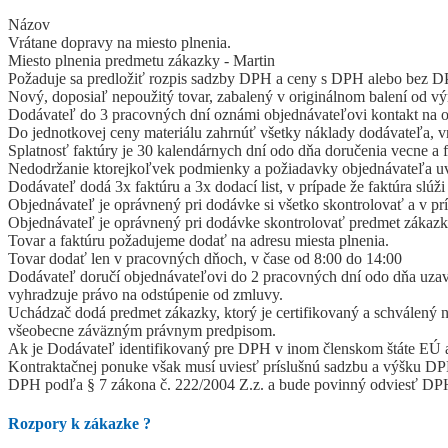
Názov
Vrátane dopravy na miesto plnenia.
Miesto plnenia predmetu zákazky - Martin
Požaduje sa predložiť rozpis sadzby DPH a ceny s DPH alebo bez DP
Nový, doposiaľ nepoužitý tovar, zabalený v originálnom balení od v
Dodávateľ do 3 pracovných dní oznámi objednávateľovi kontakt na 
Do jednotkovej ceny materiálu zahrnúť všetky náklady dodávateľa, v
Splatnosť faktúry je 30 kalendárnych dní odo dňa doručenia vecne a 
Nedodržanie ktorejkoľvek podmienky a požiadavky objednávateľa uv
Dodávateľ dodá 3x faktúru a 3x dodací list, v prípade že faktúra slúži
Objednávateľ je oprávnený pri dodávke si všetko skontrolovať a v prí
Objednávateľ je oprávnený pri dodávke skontrolovať predmet zákazky
Tovar a faktúru požadujeme dodať na adresu miesta plnenia.
Tovar dodať len v pracovných dňoch, v čase od 8:00 do 14:00
Dodávateľ doručí objednávateľovi do 2 pracovných dní odo dňa uzavre
vyhradzuje právo na odstúpenie od zmluvy.
Uchádzač dodá predmet zákazky, ktorý je certifikovaný a schválený
všeobecne záväzným právnym predpisom.
Ak je Dodávateľ identifikovaný pre DPH v inom členskom štáte EÚ a
Kontraktačnej ponuke však musí uviesť príslušnú sadzbu a výšku DPH
DPH podľa § 7 zákona č. 222/2004 Z.z. a bude povinný odviesť DPH
Rozpory k zákazke
?