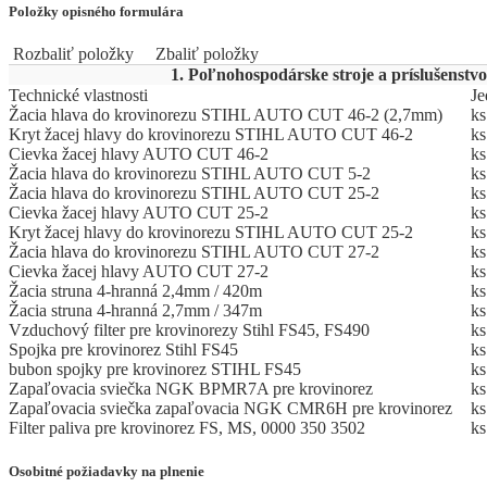
Položky opisného formulára
Rozbaliť položky
Zbaliť položky
1. Poľnohospodárske stroje a príslušenstvo
Technické vlastnosti
Je
Žacia hlava do krovinorezu STIHL AUTO CUT 46-2 (2,7mm)
ks
Kryt žacej hlavy do krovinorezu STIHL AUTO CUT 46-2
ks
Cievka žacej hlavy AUTO CUT 46-2
ks
Žacia hlava do krovinorezu STIHL AUTO CUT 5-2
ks
Žacia hlava do krovinorezu STIHL AUTO CUT 25-2
ks
Cievka žacej hlavy AUTO CUT 25-2
ks
Kryt žacej hlavy do krovinorezu STIHL AUTO CUT 25-2
ks
Žacia hlava do krovinorezu STIHL AUTO CUT 27-2
ks
Cievka žacej hlavy AUTO CUT 27-2
ks
Žacia struna 4-hranná 2,4mm / 420m
ks
Žacia struna 4-hranná 2,7mm / 347m
ks
Vzduchový filter pre krovinorezy Stihl FS45, FS490
ks
Spojka pre krovinorez Stihl FS45
ks
bubon spojky pre krovinorez STIHL FS45
ks
Zapaľovacia sviečka NGK BPMR7A pre krovinorez
ks
Zapaľovacia sviečka zapaľovacia NGK CMR6H pre krovinorez
ks
Filter paliva pre krovinorez FS, MS, 0000 350 3502
ks
Osobitné požiadavky na plnenie