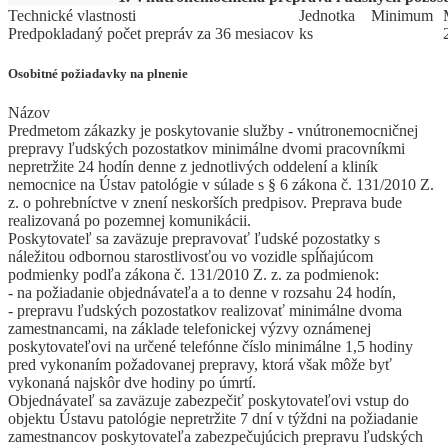
Technické vlastnosti
Jed
­not
­ka
Mi
­ni
­mum
Predpokladaný počet prepráv za 36 mesiacov
ks
Osobitné požiadavky na plnenie
Názov
Predmetom zákazky je poskytovanie služby - vnútronemocničnej
prepravy ľudských pozostatkov minimálne dvomi pracovníkmi
nepretržite 24 hodín denne z jednotlivých oddelení a kliník
nemocnice na Ústav patológie v súlade s § 6 zákona č. 131/2010 Z.
z. o pohrebníctve v znení neskorších predpisov. Preprava bude
realizovaná po pozemnej komunikácii.
Poskytovateľ sa zaväzuje prepravovať ľudské pozostatky s
náležitou odbornou starostlivosťou vo vozidle spĺňajúcom
podmienky podľa zákona č. 131/2010 Z. z. za podmienok:
- na požiadanie objednávateľa a to denne v rozsahu 24 hodín,
- prepravu ľudských pozostatkov realizovať minimálne dvoma
zamestnancami, na základe telefonickej výzvy oznámenej
poskytovateľovi na určené telefónne číslo minimálne 1,5 hodiny
pred vykonaním požadovanej prepravy, ktorá však môže byť
vykonaná najskôr dve hodiny po úmrtí.
Objednávateľ sa zaväzuje zabezpečiť poskytovateľovi vstup do
objektu Ústavu patológie nepretržite 7 dní v týždni na požiadanie
zamestnancov poskytovateľa zabezpečujúcich prepravu ľudských