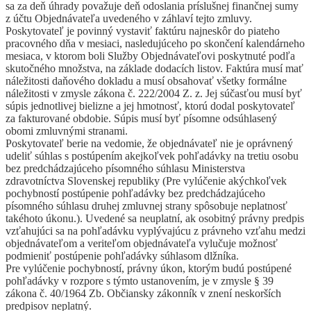
sa za deň úhrady považuje deň odoslania príslušnej finančnej sumy
z účtu Objednávateľa uvedeného v záhlaví tejto zmluvy.
Poskytovateľ je povinný vystaviť faktúru najneskôr do piateho
pracovného dňa v mesiaci, nasledujúceho po skončení kalendárneho
mesiaca, v ktorom boli Služby Objednávateľovi poskytnuté podľa
skutočného množstva, na základe dodacích listov. Faktúra musí mať
náležitosti daňového dokladu a musí obsahovať všetky formálne
náležitosti v zmysle zákona č. 222/2004 Z. z. Jej súčasťou musí byť
súpis jednotlivej bielizne a jej hmotnosť, ktorú dodal poskytovateľ
za fakturované obdobie. Súpis musí byť písomne odsúhlasený
obomi zmluvnými stranami.
Poskytovateľ berie na vedomie, že objednávateľ nie je oprávnený
udeliť súhlas s postúpením akejkoľvek pohľadávky na tretiu osobu
bez predchádzajúceho písomného súhlasu Ministerstva
zdravotníctva Slovenskej republiky (Pre vylúčenie akýchkoľvek
pochybností postúpenie pohľadávky bez predchádzajúceho
písomného súhlasu druhej zmluvnej strany spôsobuje neplatnosť
takéhoto úkonu.). Uvedené sa neuplatní, ak osobitný právny predpis
vzťahujúci sa na pohľadávku vyplývajúcu z právneho vzťahu medzi
objednávateľom a veriteľom objednávateľa vylučuje možnosť
podmieniť postúpenie pohľadávky súhlasom dlžníka.
Pre vylúčenie pochybností, právny úkon, ktorým budú postúpené
pohľadávky v rozpore s týmto ustanovením, je v zmysle § 39
zákona č. 40/1964 Zb. Občiansky zákonník v znení neskorších
predpisov neplatný.