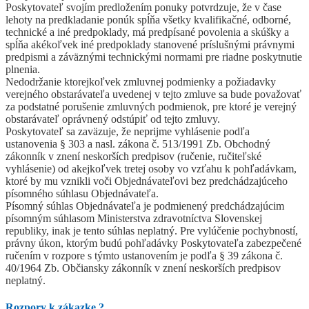
Poskytovateľ svojím predložením ponuky potvrdzuje, že v čase
lehoty na predkladanie ponúk spĺňa všetky kvalifikačné, odborné,
technické a iné predpoklady, má predpísané povolenia a skúšky a
spĺňa akékoľvek iné predpoklady stanovené príslušnými právnymi
predpismi a záväznými technickými normami pre riadne poskytnutie
plnenia.
Nedodržanie ktorejkoľvek zmluvnej podmienky a požiadavky
verejného obstarávateľa uvedenej v tejto zmluve sa bude považovať
za podstatné porušenie zmluvných podmienok, pre ktoré je verejný
obstarávateľ oprávnený odstúpiť od tejto zmluvy.
Poskytovateľ sa zaväzuje, že neprijme vyhlásenie podľa
ustanovenia § 303 a nasl. zákona č. 513/1991 Zb. Obchodný
zákonník v znení neskorších predpisov (ručenie, ručiteľské
vyhlásenie) od akejkoľvek tretej osoby vo vzťahu k pohľadávkam,
ktoré by mu vznikli voči Objednávateľovi bez predchádzajúceho
písomného súhlasu Objednávateľa.
Písomný súhlas Objednávateľa je podmienený predchádzajúcim
písomným súhlasom Ministerstva zdravotníctva Slovenskej
republiky, inak je tento súhlas neplatný. Pre vylúčenie pochybností,
právny úkon, ktorým budú pohľadávky Poskytovateľa zabezpečené
ručením v rozpore s týmto ustanovením je podľa § 39 zákona č.
40/1964 Zb. Občiansky zákonník v znení neskorších predpisov
neplatný.
Rozpory k zákazke
?