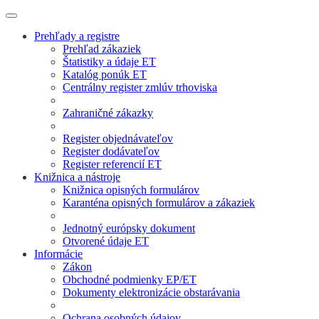
Prehľady a registre
Prehľad zákaziek
Štatistiky a údaje ET
Katalóg ponúk ET
Centrálny register zmlúv trhoviska
Zahraničné zákazky
Register objednávateľov
Register dodávateľov
Register referencií ET
Knižnica a nástroje
Knižnica opisných formulárov
Karanténa opisných formulárov a zákaziek
Jednotný európsky dokument
Otvorené údaje ET
Informácie
Zákon
Obchodné podmienky EP/ET
Dokumenty elektronizácie obstarávania
Ochrana osobných údajov