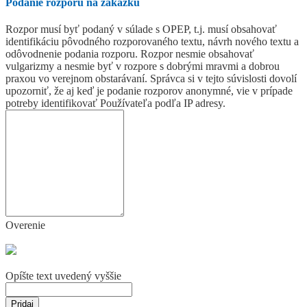
Podanie rozporu na zákazku
Rozpor musí byť podaný v súlade s OPEP, t.j. musí obsahovať
identifikáciu pôvodného rozporovaného textu, návrh nového textu a
odôvodnenie podania rozporu. Rozpor nesmie obsahovať
vulgarizmy a nesmie byť v rozpore s dobrými mravmi a dobrou
praxou vo verejnom obstarávaní. Správca si v tejto súvislosti dovolí
upozorniť, že aj keď je podanie rozporov anonymné, vie v prípade
potreby identifikovať Používateľa podľa IP adresy.
Overenie
Opíšte text uvedený vyššie
Pridaj