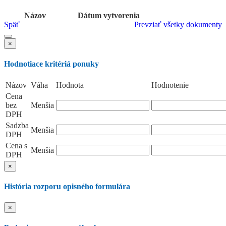
Názov
Dátum vytvorenia
Späť
Prevziať všetky dokumenty
×
Hodnotiace kritériá ponuky
Názov
Váha
Hodnota
Hodnotenie
Cena
bez
Menšia
DPH
Sadzba
Menšia
DPH
Cena s
Menšia
DPH
×
História rozporu opisného formulára
×