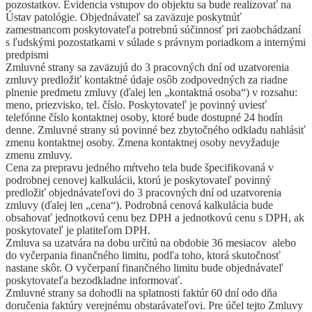
pozostatkov. Evidencia vstupov do objektu sa bude realizovať na
Ústav patológie. Objednávateľ sa zaväzuje poskytnúť
zamestnancom poskytovateľa potrebnú súčinnosť pri zaobchádzaní
s ľudskými pozostatkami v súlade s právnym poriadkom a internými
predpismi
Zmluvné strany sa zaväzujú do 3 pracovných dní od uzatvorenia
zmluvy predložiť kontaktné údaje osôb zodpovedných za riadne
plnenie predmetu zmluvy (ďalej len „kontaktná osoba“) v rozsahu:
meno, priezvisko, tel. číslo. Poskytovateľ je povinný uviesť
telefónne číslo kontaktnej osoby, ktoré bude dostupné 24 hodín
denne. Zmluvné strany sú povinné bez zbytočného odkladu nahlásiť
zmenu kontaktnej osoby. Zmena kontaktnej osoby nevyžaduje
zmenu zmluvy.
Cena za prepravu jedného mŕtveho tela bude špecifikovaná v
podrobnej cenovej kalkulácii, ktorú je poskytovateľ povinný
predložiť objednávateľovi do 3 pracovných dní od uzatvorenia
zmluvy (ďalej len „cena“). Podrobná cenová kalkulácia bude
obsahovať jednotkovú cenu bez DPH a jednotkovú cenu s DPH, ak
poskytovateľ je platiteľom DPH.
Zmluva sa uzatvára na dobu určitú na obdobie 36 mesiacov alebo
do vyčerpania finančného limitu, podľa toho, ktorá skutočnosť
nastane skôr. O vyčerpaní finančného limitu bude objednávateľ
poskytovateľa bezodkladne informovať.
Zmluvné strany sa dohodli na splatnosti faktúr 60 dní odo dňa
doručenia faktúry verejnému obstarávateľovi. Pre účel tejto Zmluvy