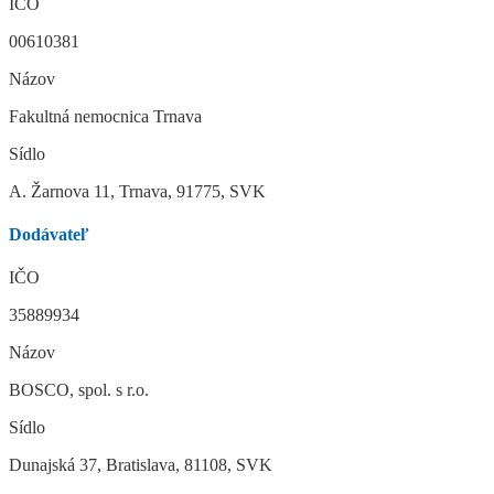
IČO
00610381
Názov
Fakultná nemocnica Trnava
Sídlo
A. Žarnova 11, Trnava, 91775, SVK
Dodávateľ
IČO
35889934
Názov
BOSCO, spol. s r.o.
Sídlo
Dunajská 37, Bratislava, 81108, SVK