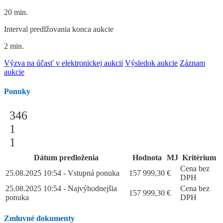
20 min.
Interval predlžovania konca aukcie
2 min.
Výzva na účasť v elektronickej aukcii
Výsledok aukcie
Záznam
aukcie
Ponuky
346
1
1
Dátum predloženia
Hodnota
MJ
Kritérium
Cena bez
25.08.2025 10:54 - Vstupná ponuka
157 999,30
€
DPH
25.08.2025 10:54 - Najvýhodnejšia
Cena bez
157 999,30
€
ponuka
DPH
Zmluvné dokumenty