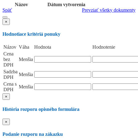
Názov
Dátum vytvorenia
Späť
Prevziať všetky dokumenty
×
Hodnotiace kritériá ponuky
Názov
Váha
Hodnota
Hodnotenie
Cena
bez
Menšia
DPH
Sadzba
Menšia
DPH
Cena s
Menšia
DPH
×
História rozporu opisného formulára
×
Podanie rozporu na zákazku