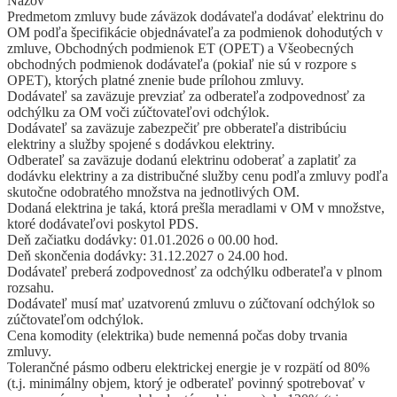
Názov
Predmetom zmluvy bude záväzok dodávateľa dodávať elektrinu do
OM podľa špecifikácie objednávateľa za podmienok dohodutých v
zmluve, Obchodných podmienok ET (OPET) a Všeobecných
obchodných podmienok dodávateľa (pokiaľ nie sú v rozpore s
OPET), ktorých platné znenie bude prílohou zmluvy.
Dodávateľ sa zaväzuje prevziať za odberateľa zodpovednosť za
odchýlku za OM voči zúčtovateľovi odchýlok.
Dodávateľ sa zaväzuje zabezpečiť pre obberateľa distribúciu
elektriny a služby spojené s dodávkou elektriny.
Odberateľ sa zaväzuje dodanú elektrinu odoberať a zaplatiť za
dodávku elektriny a za distribučné služby cenu podľa zmluvy podľa
skutočne odobratého množstva na jednotlivých OM.
Dodaná elektrina je taká, ktorá prešla meradlami v OM v množstve,
ktoré dodávateľovi poskytol PDS.
Deň začiatku dodávky: 01.01.2026 o 00.00 hod.
Deň skončenia dodávky: 31.12.2027 o 24.00 hod.
Dodávateľ preberá zodpovednosť za odchýlku odberateľa v plnom
rozsahu.
Dodávateľ musí mať uzatvorenú zmluvu o zúčtovaní odchýlok so
zúčtovateľom odchýlok.
Cena komodity (elektrika) bude nemenná počas doby trvania
zmluvy.
Tolerančné pásmo odberu elektrickej energie je v rozpätí od 80%
(t.j. minimálny objem, ktorý je odberateľ povinný spotrebovať v