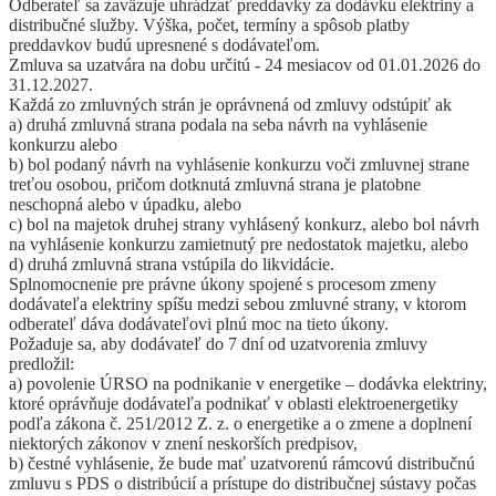
Odberateľ sa zaväzuje uhrádzať preddavky za dodávku elektriny a
distribučné služby. Výška, počet, termíny a spôsob platby
preddavkov budú upresnené s dodávateľom.
Zmluva sa uzatvára na dobu určitú - 24 mesiacov od 01.01.2026 do
31.12.2027.
Každá zo zmluvných strán je oprávnená od zmluvy odstúpiť ak
a) druhá zmluvná strana podala na seba návrh na vyhlásenie
konkurzu alebo
b) bol podaný návrh na vyhlásenie konkurzu voči zmluvnej strane
treťou osobou, pričom dotknutá zmluvná strana je platobne
neschopná alebo v úpadku, alebo
c) bol na majetok druhej strany vyhlásený konkurz, alebo bol návrh
na vyhlásenie konkurzu zamietnutý pre nedostatok majetku, alebo
d) druhá zmluvná strana vstúpila do likvidácie.
Splnomocnenie pre právne úkony spojené s procesom zmeny
dodávateľa elektriny spíšu medzi sebou zmluvné strany, v ktorom
odberateľ dáva dodávateľovi plnú moc na tieto úkony.
Požaduje sa, aby dodávateľ do 7 dní od uzatvorenia zmluvy
predložil:
a) povolenie ÚRSO na podnikanie v energetike – dodávka elektriny,
ktoré oprávňuje dodávateľa podnikať v oblasti elektroenergetiky
podľa zákona č. 251/2012 Z. z. o energetike a o zmene a doplnení
niektorých zákonov v znení neskorších predpisov,
b) čestné vyhlásenie, že bude mať uzatvorenú rámcovú distribučnú
zmluvu s PDS o distribúcií a prístupe do distribučnej sústavy počas