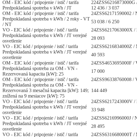
OM - EIC kód / pripojenie / istič / tarifa
224ZSS6216873000G /
Predpokladaná spotreba v kWh / JT
12 436 / 3 037
OM - EIC kód / pripojenie / istič / tarifa
24ZSS62171590002 / N
Predpokladaná spotreba v kWh / 2 roky - VT
53 038 / 6 250
/ NT
VO - EIC kód / pripojenie / istič / tarifa
24ZSS6217063000X / 
Predpokladaná spotreba v kWh / JT verejné
28 093
osvetlenie
VO - EIC kód / pripojenie / istič / tarifa
24ZSS6216834000Z / 
Predpokladaná spotreba v kWh / JT verejné
40 593
osvetlenie
OM - EIC kód / pripojenie / istič / tarifa
24ZSS4653695000F /
Predpokladaná spotreba za OM - VN -
17 000
Rezervovaná kapacita [kW]: 25
OM - EIC kód / pripojenie / istič / tarifa
24ZSS96338760008 /
Predpokladaná spotreba za OM - VN -
Rezervovaná 3 mesačná kapacita [kW]: 149;
144 449
znížená na 9 mesiacov [kW]: 75
VO - EIC kód / pripojenie / istič / tarifa
24ZSS6217243000V / 
Predpokladaná spotreba v kWh / JT verejné
33 948
osvetlenie
VO - EIC kód / pripojenie / istič / tarifa
24ZSS6216996000J / N
Predpokladaná spotreba v kWh / JT verejné
28 495
osvetlenie
VO - EIC kód / pripojenie / istič / tarifa
24ZSS6316680000T / 