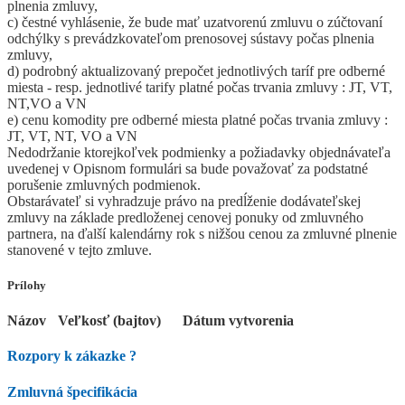
plnenia zmluvy,
c) čestné vyhlásenie, že bude mať uzatvorenú zmluvu o zúčtovaní
odchýlky s prevádzkovateľom prenosovej sústavy počas plnenia
zmluvy,
d) podrobný aktualizovaný prepočet jednotlivých taríf pre odberné
miesta - resp. jednotlivé tarify platné počas trvania zmluvy : JT, VT,
NT,VO a VN
e) cenu komodity pre odberné miesta platné počas trvania zmluvy :
JT, VT, NT, VO a VN
Nedodržanie ktorejkoľvek podmienky a požiadavky objednávateľa
uvedenej v Opisnom formulári sa bude považovať za podstatné
porušenie zmluvných podmienok.
Obstarávateľ si vyhradzuje právo na predĺženie dodávateľskej
zmluvy na základe predloženej cenovej ponuky od zmluvného
partnera, na ďalší kalendárny rok s nižšou cenou za zmluvné plnenie
stanovené v tejto zmluve.
Prílohy
Názov
Veľkosť (bajtov)
Dátum vytvorenia
Rozpory k zákazke
?
Zmluvná špecifikácia