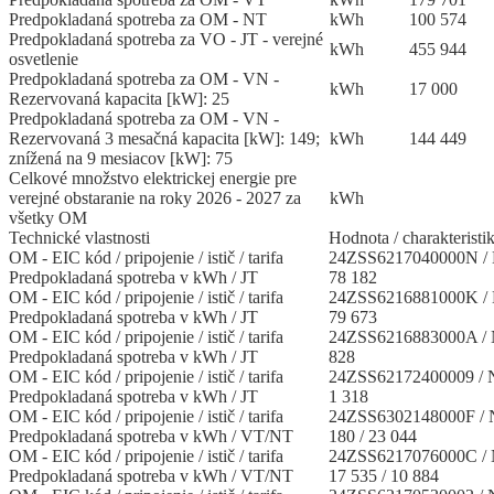
Predpokladaná spotreba za OM - NT
kWh
100 574
Predpokladaná spotreba za VO - JT - verejné
kWh
455 944
osvetlenie
Predpokladaná spotreba za OM - VN -
kWh
17 000
Rezervovaná kapacita [kW]: 25
Predpokladaná spotreba za OM - VN -
Rezervovaná 3 mesačná kapacita [kW]: 149;
kWh
144 449
znížená na 9 mesiacov [kW]: 75
Celkové množstvo elektrickej energie pre
verejné obstaranie na roky 2026 - 2027 za
kWh
všetky OM
Technické vlastnosti
Hodnota / charakteristi
OM - EIC kód / pripojenie / istič / tarifa
24ZSS6217040000N / 
Predpokladaná spotreba v kWh / JT
78 182
OM - EIC kód / pripojenie / istič / tarifa
24ZSS6216881000K / 
Predpokladaná spotreba v kWh / JT
79 673
OM - EIC kód / pripojenie / istič / tarifa
24ZSS6216883000A / 
Predpokladaná spotreba v kWh / JT
828
OM - EIC kód / pripojenie / istič / tarifa
24ZSS62172400009 / N
Predpokladaná spotreba v kWh / JT
1 318
OM - EIC kód / pripojenie / istič / tarifa
24ZSS6302148000F / N
Predpokladaná spotreba v kWh / VT/NT
180 / 23 044
OM - EIC kód / pripojenie / istič / tarifa
24ZSS6217076000C / 
Predpokladaná spotreba v kWh / VT/NT
17 535 / 10 884