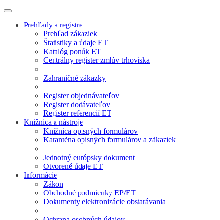
Prehľady a registre
Prehľad zákaziek
Štatistiky a údaje ET
Katalóg ponúk ET
Centrálny register zmlúv trhoviska
Zahraničné zákazky
Register objednávateľov
Register dodávateľov
Register referencií ET
Knižnica a nástroje
Knižnica opisných formulárov
Karanténa opisných formulárov a zákaziek
Jednotný európsky dokument
Otvorené údaje ET
Informácie
Zákon
Obchodné podmienky EP/ET
Dokumenty elektronizácie obstarávania
Ochrana osobných údajov