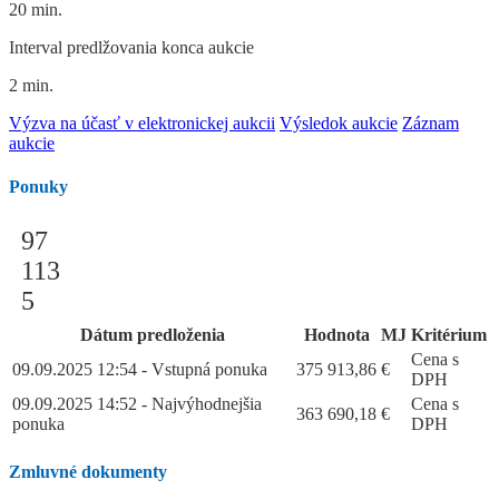
20 min.
Interval predlžovania konca aukcie
2 min.
Výzva na účasť v elektronickej aukcii
Výsledok aukcie
Záznam
aukcie
Ponuky
97
113
5
Dátum predloženia
Hodnota
MJ
Kritérium
Cena s
09.09.2025 12:54 - Vstupná ponuka
375 913,86
€
DPH
09.09.2025 14:52 - Najvýhodnejšia
Cena s
363 690,18
€
ponuka
DPH
Zmluvné dokumenty