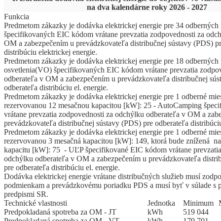
na dva kalendárne roky 2026 - 2027
Funkcia
Predmetom zákazky je dodávka elektrickej energie pre 34 odberných
špecifikovaných EIC kódom vrátane prevzatia zodpovednosti za odch
OM a zabezpečením u prevádzkovateľa distribučnej sústavy (PDS) pr
distribúciu elektrickej energie.
Predmetom zákazky je dodávka elektrickej energie pre 18 odberných 
osvetlenia(VO) špecifikovaných EIC kódom vrátane prevzatia zodpo
odberateľa v OM a zabezpečením u prevádzkovateľa distribučnej sús
odberateľa distribúciu el. energie.
Predmetom zákazky je dodávka elektrickej energie pre 1 odberné mi
rezervovanou 12 mesačnou kapacitou [kW]: 25 - AutoCamping špec
vrátane prevzatia zodpovednosti za odchýlku odberateľa v OM a zab
prevádzkovateľa distribučnej sústavy (PDS) pre odberateľa distribúciu
Predmetom zákazky je dodávka elektrickej energie pre 1 odberné mi
rezervovanou 3 mesačná kapacitou [kW]: 149, ktorá bude znížená n
kapacitu [kW]: 75 - UĽP špecifikované EIC kódom vrátane prevzatia
odchýlku odberateľa v OM a zabezpečením u prevádzkovateľa distri
pre odberateľa distribúciu el. energie.
Dodávka elektrickej energie vrátane distribučných služieb musí zod
podmienkam a prevádzkovému poriadku PDS a musí byť v súlade s 
predpismi SR.
Technické vlastnosti
Jed
­not
­ka
Mi
­ni
­mum
Predpokladaná spotreba za OM - JT
kWh
519 044
Predpokladaná spotreba za OM - VT
kWh
179 701