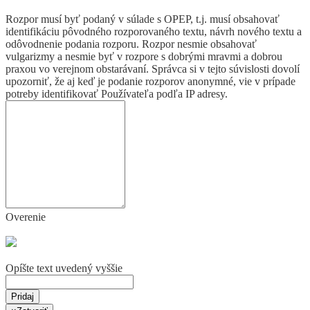
Rozpor musí byť podaný v súlade s OPEP, t.j. musí obsahovať
identifikáciu pôvodného rozporovaného textu, návrh nového textu a
odôvodnenie podania rozporu. Rozpor nesmie obsahovať
vulgarizmy a nesmie byť v rozpore s dobrými mravmi a dobrou
praxou vo verejnom obstarávaní. Správca si v tejto súvislosti dovolí
upozorniť, že aj keď je podanie rozporov anonymné, vie v prípade
potreby identifikovať Používateľa podľa IP adresy.
Overenie
Opíšte text uvedený vyššie
Pridaj