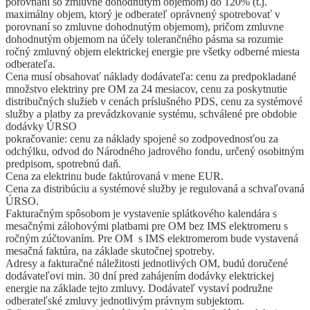
porovnaní so zmluvne dohodnutým objemom) do 120% (t.j.
maximálny objem, ktorý je odberateľ oprávnený spotrebovať v
porovnaní so zmluvne dohodnutým objemom), pričom zmluvne
dohodnutým objemom na účely tolerančného pásma sa rozumie
ročný zmluvný objem elektrickej energie pre všetky odberné miesta
odberateľa.
Cena musí obsahovať náklady dodávateľa: cenu za predpokladané
množstvo elektriny pre OM za 24 mesiacov, cenu za poskytnutie
distribučných služieb v cenách príslušného PDS, cenu za systémové
služby a platby za prevádzkovanie systému, schválené pre obdobie
dodávky ÚRSO
pokračovanie: cenu za náklady spojené so zodpovednosťou za
odchýlku, odvod do Národného jadrového fondu, určený osobitným
predpisom, spotrebnú daň.
Cena za elektrinu bude faktúrovaná v mene EUR.
Cena za distribúciu a systémové služby je regulovaná a schvaľovaná
ÚRSO.
Fakturačným spôsobom je vystavenie splátkového kalendára s
mesačnými zálohovými platbami pre OM bez IMS elektromeru s
ročným zúčtovaním. Pre OM s IMS elektromerom bude vystavená
mesačná faktúra, na základe skutočnej spotreby.
Adresy a fakturačné náležitosti jednotlivých OM, budú doručené
dodávateľovi min. 30 dní pred zahájením dodávky elektrickej
energie na základe tejto zmluvy. Dodávateľ vystaví podružne
odberateľské zmluvy jednotlivým právnym subjektom.