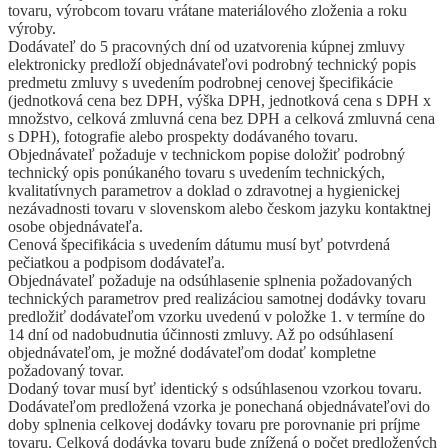
tovaru, výrobcom tovaru vrátane materiálového zloženia a roku
výroby.
Dodávateľ do 5 pracovných dní od uzatvorenia kúpnej zmluvy
elektronicky predloží objednávateľovi podrobný technický popis
predmetu zmluvy s uvedením podrobnej cenovej špecifikácie
(jednotková cena bez DPH, výška DPH, jednotková cena s DPH x
množstvo, celková zmluvná cena bez DPH a celková zmluvná cena
s DPH), fotografie alebo prospekty dodávaného tovaru.
Objednávateľ požaduje v technickom popise doložiť podrobný
technický opis ponúkaného tovaru s uvedením technických,
kvalitatívnych parametrov a doklad o zdravotnej a hygienickej
nezávadnosti tovaru v slovenskom alebo českom jazyku kontaktnej
osobe objednávateľa.
Cenová špecifikácia s uvedením dátumu musí byť potvrdená
pečiatkou a podpisom dodávateľa.
Objednávateľ požaduje na odsúhlasenie splnenia požadovaných
technických parametrov pred realizáciou samotnej dodávky tovaru
predložiť dodávateľom vzorku uvedenú v položke 1. v termíne do
14 dní od nadobudnutia účinnosti zmluvy. Až po odsúhlasení
objednávateľom, je možné dodávateľom dodať kompletne
požadovaný tovar.
Dodaný tovar musí byť identický s odsúhlasenou vzorkou tovaru.
Dodávateľom predložená vzorka je ponechaná objednávateľovi do
doby splnenia celkovej dodávky tovaru pre porovnanie pri príjme
tovaru. Celková dodávka tovaru bude znížená o počet predložených