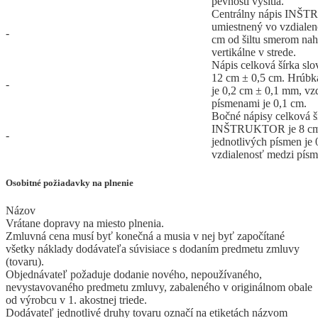
pevnosti vyšitia.
Centrálny nápis INŠ
umiestnený vo vzdialeno
-
cm od šiltu smerom na
vertikálne v strede.
Nápis celková šírka 
12 cm ± 0,5 cm. Hrúbka
-
je 0,2 cm ± 0,1 mm, vz
písmenami je 0,1 cm.
Bočné nápisy celková š
INŠTRUKTOR je 8 cm 
-
jednotlivých písmen je
vzdialenosť medzi písm
Osobitné požiadavky na plnenie
Názov
Vrátane dopravy na miesto plnenia.
Zmluvná cena musí byť konečná a musia v nej byť započítané
všetky náklady dodávateľa súvisiace s dodaním predmetu zmluvy
(tovaru).
Objednávateľ požaduje dodanie nového, nepoužívaného,
nevystavovaného predmetu zmluvy, zabaleného v originálnom obale
od výrobcu v 1. akostnej triede.
Dodávateľ jednotlivé druhy tovaru označí na etiketách názvom