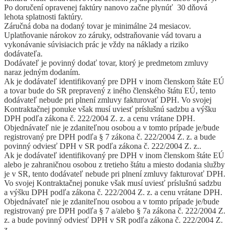
Po doručení opravenej faktúry nanovo začne plynúť 30 dňová
lehota splatnosti faktúry.
Záručná doba na dodaný tovar je minimálne 24 mesiacov.
Uplatňovanie nárokov zo záruky, odstraňovanie vád tovaru a
vykonávanie súvisiacich prác je vždy na náklady a riziko
dodávateľa.
Dodávateľ je povinný dodať tovar, ktorý je predmetom zmluvy
naraz jedným dodaním.
Ak je dodávateľ identifikovaný pre DPH v inom členskom štáte EÚ
a tovar bude do SR prepravený z iného členského štátu EÚ, tento
dodávateľ nebude pri plnení zmluvy fakturovať DPH. Vo svojej
Kontraktačnej ponuke však musí uviesť príslušnú sadzbu a výšku
DPH podľa zákona č. 222/2004 Z. z. a cenu vrátane DPH.
Objednávateľ nie je zdaniteľnou osobou a v tomto prípade je/bude
registrovaný pre DPH podľa § 7 zákona č. 222/2004 Z. z. a bude
povinný odviesť DPH v SR podľa zákona č. 222/2004 Z. z..
Ak je dodávateľ identifikovaný pre DPH v inom členskom štáte EÚ
alebo je zahraničnou osobou z tretieho štátu a miesto dodania služby
je v SR, tento dodávateľ nebude pri plnení zmluvy fakturovať DPH.
Vo svojej Kontraktačnej ponuke však musí uviesť príslušnú sadzbu
a výšku DPH podľa zákona č. 222/2004 Z. z. a cenu vrátane DPH.
Objednávateľ nie je zdaniteľnou osobou a v tomto prípade je/bude
registrovaný pre DPH podľa § 7 a/alebo § 7a zákona č. 222/2004 Z.
z. a bude povinný odviesť DPH v SR podľa zákona č. 222/2004 Z.
z.