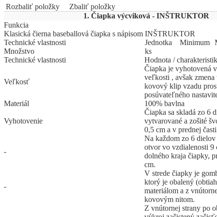
Rozbaliť položky
Zbaliť položky
1. Čiapka výcviková - INŠTRUKTOR
Funkcia
Klasická čierna baseballová čiapka s nápisom INŠTRUKTOR
Technické vlastnosti
Jed
­not
­ka
Mi
­ni
­mum
Množstvo
ks
Technické vlastnosti
Hodnota / charakteristi
Čiapka je vyhotovená v 
veľkosti , avšak zmena
Veľkosť
kovový klip vzadu pros
posúvateľného nastavit
Materiál
100% bavlna
Čiapka sa skladá zo 6 di
Vyhotovenie
vytvarované a zošité š
0,5 cm a v prednej časti
Na každom zo 6 dielov 
otvor vo vzdialenosti 9
-
dolného kraja čiapky, p
cm.
V strede čiapky je gom
ktorý je obalený (obti
-
materiálom a z vnútorne
kovovým nitom.
Z vnútornej strany po 
výkroj začistený začisť