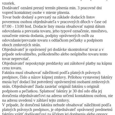
vzoriek.
Dodávateľ oznámi presný termín plnenia min. 3 pracovné dni
vopred kontaktnej osobe v mieste plnenia.
Tovar bude dodaný a prevzatý na základe dodacích listov
poverenou osobou objednávateľa v pracovných dňoch v čase od
07:00 - 13:00 hod. Dodacie listy musia obsahovať najmä dátum
odovzdania a prevzatia tovaru, jeho typové označenie, množstvo,
označenie miesta dodania, podpisy oprávnených osôb za
odovzdanie/prevzatie tovaru s odtlačkom pečiatky a podpisom
oboch zmluvných strán.
Objednávateľ je oprávnený pri dodávke skontrolovať tovar a v
prípade nekvalitného, poškodeného alebo neúplného tovaru tento
tovar neprevziať.
Objednávateľ neposkytuje preddavky ani zálohové platby na kúpnu
cenu tovaru.
Faktúra musí obsahovať náležitosti podľa platných právnych
predpisov, číslo a názov kúpnej zmluvy. Prílohou vystavenej faktúry
musia byť dodací list potvrdený oprávnenými osobami zmluvných
strán. Objednávateľ žiada zasielať originál faktúru s originál
podpisom a pečiatkou. Splatnosť faktúry je 30 dní odo dňa jej
doručenia objednávateľovi na adresu určenú kontaktnou osobou, nie
na adresu uvedenú v záhlaví tejto zmluvy.
V prípade, že doručená faktúra nebude obsahovať náležitosti podľa
platných právnych predpisov, je objednávateľ oprávnený predmetnú
faktúru vrátiť dodávateľovi za účelom jej doplnenia alebo opravy.