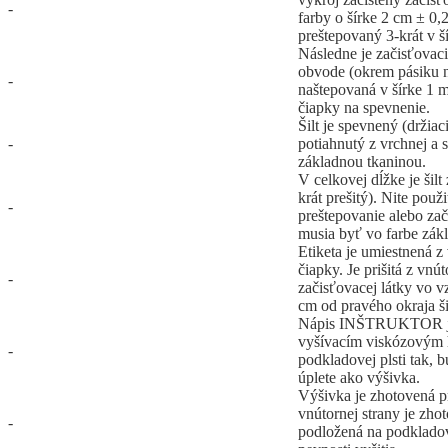
-
farby o šírke 2 cm ± 0,2
preštepovaný 3-krát v š
Následne je začisťovaci
obvode (okrem pásiku n
-
naštepovaná v šírke 1 
čiapky na spevnenie.
Šilt je spevnený (držiaci
-
potiahnutý z vrchnej a s
základnou tkaninou.
V celkovej dĺžke je šilt
krát prešitý). Nite použ
-
preštepovanie alebo zač
musia byť vo farbe zák
Etiketa je umiestnená z
čiapky. Je prišitá z vnút
-
začisťovacej látky vo v
cm od pravého okraja ši
Nápis INŠTRUKTOR je 
vyšívacím viskózovým
-
podkladovej plsti tak, 
úplete ako výšivka.
Výšivka je zhotovená pr
vnútornej strany je zhot
-
podložená na podkladov