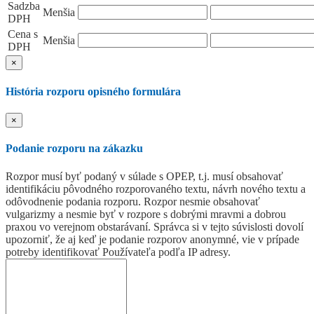
Sadzba
Menšia
DPH
Cena s
Menšia
DPH
×
História rozporu opisného formulára
×
Podanie rozporu na zákazku
Rozpor musí byť podaný v súlade s OPEP, t.j. musí obsahovať
identifikáciu pôvodného rozporovaného textu, návrh nového textu a
odôvodnenie podania rozporu. Rozpor nesmie obsahovať
vulgarizmy a nesmie byť v rozpore s dobrými mravmi a dobrou
praxou vo verejnom obstarávaní. Správca si v tejto súvislosti dovolí
upozorniť, že aj keď je podanie rozporov anonymné, vie v prípade
potreby identifikovať Používateľa podľa IP adresy.