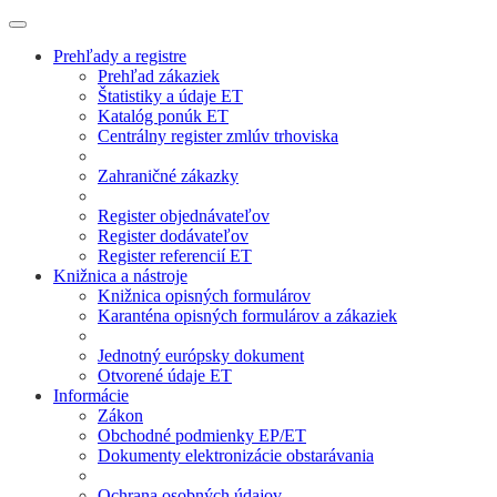
Prehľady a registre
Prehľad zákaziek
Štatistiky a údaje ET
Katalóg ponúk ET
Centrálny register zmlúv trhoviska
Zahraničné zákazky
Register objednávateľov
Register dodávateľov
Register referencií ET
Knižnica a nástroje
Knižnica opisných formulárov
Karanténa opisných formulárov a zákaziek
Jednotný európsky dokument
Otvorené údaje ET
Informácie
Zákon
Obchodné podmienky EP/ET
Dokumenty elektronizácie obstarávania
Ochrana osobných údajov