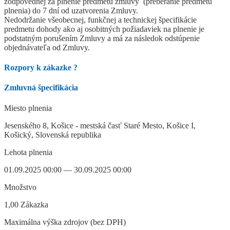
zodpovednej za plnenie predmetu zmluvy (preberanie predmetu
plnenia) do 7 dní od uzatvorenia Zmluvy.
Nedodržanie všeobecnej, funkčnej a technickej špecifikácie
predmetu dohody ako aj osobitných požiadaviek na plnenie je
podstatným porušením Zmluvy a má za následok odstúpenie
objednávateľa od Zmluvy.
Rozpory k zákazke
?
Zmluvná špecifikácia
Miesto plnenia
Jesenského 8, Košice - mestská časť Staré Mesto, Košice I,
Košický, Slovenská republika
Lehota plnenia
01.09.2025 00:00 — 30.09.2025 00:00
Množstvo
1,00 Zákazka
Maximálna výška zdrojov (bez DPH)