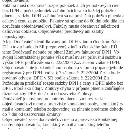
objednávateľa.
Faktúra musí obsahovať rozpis položiek a ich jednotkových cien
bez DPH a počet jednotiek vzťahujúcich sa ku každej položke
plnenia, sadzbu DPH vzťahujúcu sa na príslušnú položku plnenia a
celkovú cenu za položku. Faktúry sú splatné do 60 dní odo dňa ich
doručenia objednávateľovi. Faktúry musia obsahovať náležitosti
daňového dokladu. Objednávateľ preddavky ani zálohy
neposkytuje.
Ak je Dodávateľ identifikovaný pre DPH v inom členskom štáte
EÚ a tovar bude do SR prepravený z iného členského štátu EÚ,
tento Dodávateľ nebude pri plnení Zmluvy fakturovať DPH. Vo
svojej Kontraktačnej ponuke však musí uviesť príslušnú sadzbu a
výšku DPH podľa zákona č. 222/2004 Z.z. a cenu vrátane DPH.
Objednávateľ nie je zdaniteľnou osobou a v tomto prípade je/bude
registrovaný pre DPH podľa § 7 zákona č. 222/2004 Z.z. a bude
povinný odviesť DPH v SR podľa zákona č. 222/2004 Z.z..
Požaduje sa predložiť rozpis sadzby DPH a ceny s DPH alebo bez
DPH, ktorá ako údaj v Zmluvy chýba v prípade plnenia zahŕňajúce
rôzne sadzby DPH do 7 dní od uzavretia Zmluvy.
Dodávateľ je povinný pre potreby plnenia zmluvy zaslať
objednávateľovi meno a priezvisko kontaktnej osoby, kontaktný e-
mail a kontaktný telefón zodpovednej za plnenie predmetu dohody
do 7 dní od uzatvorenia Zmluvy.
Objednávateľ zašle dodávateľovi meno a priezvisko kontaktnej
osoby objednávateľa, kontaktný e-mail a kontaktný telefón