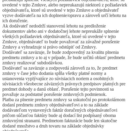
uvedené v tejto Zmluve, alebo nepreukazujú niektorú z požiadaviek
objednávateľa, ktoré sú uvedené v tejto Zmluve a objednávateľ
vyzve dodávateľa na ich doplnenie/opravu a zároveň určí lehotu na
ich doručenie.
Ak dodávateľ nedodrží stanovenú lehotu na predloženie
dokumentov alebo ani v dodatočnej lehote nepreukáže splnenie
všetkých požiadaviek objednávateľa, ktoré sú uvedené v tejto
Zmluve, objednávateľ to bude považovať za závažné porušenie
Zmluvy a vyhradzuje si právo odstúpiť od Zmluvy.
Dodávateľ sa zaväzuje, že bude zodpovedný za kvalitu plnenia
predmetu zmluvy a to aj v prípade, že bude určitú oblasť predmetu
zmluvy realizovať subdodávkou.
Dodávateľ sa zaväzuje a zodpovedá zároveň za to, že predmet
zmluvy v čase jeho dodania spĺňa všetky platné normy a
ustanovenia vyplývajúce zo súvisiacich noriem a osobitných
súvisiacich všeobecne záväzných právnych predpisov platných pre
predmet dohody a danú oblasť. Porušenie tejto povinnosti sa
považuje za podstatné porušenie zmluvných podmienok.
Platba za plnenie predmetu zmluvy sa uskutoční po protokolárnom
dodaní predmetu zmluvy objednávateľovi a to na základe
dodávateľom vystavených faktúr doručených objednávateľovi
pričom súčasťou faktúry bude aj dodací list podpísaný oboma
zmluvnými stranami. Predmetom fakturácie bude len skutočne
dodané množstvo a druh tovaru na základe objednávky