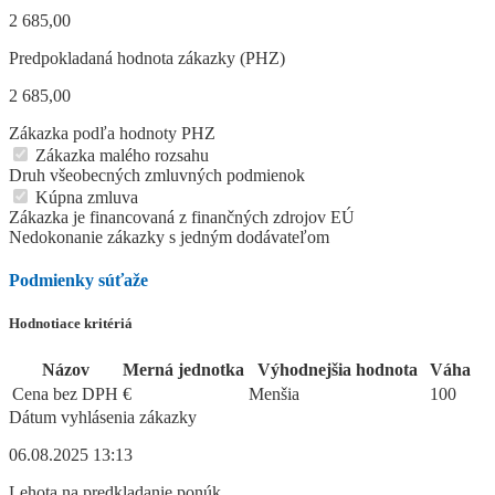
2 685,00
Predpokladaná hodnota zákazky (PHZ)
2 685,00
Zákazka podľa hodnoty PHZ
Zákazka malého rozsahu
Druh všeobecných zmluvných podmienok
Kúpna zmluva
Zákazka je financovaná z finančných zdrojov EÚ
Nedokonanie zákazky s jedným dodávateľom
Podmienky súťaže
Hodnotiace kritériá
Názov
Merná jednotka
Výhodnejšia hodnota
Váha
Cena bez DPH
€
Menšia
100
Dátum vyhlásenia zákazky
06.08.2025 13:13
Lehota na predkladanie ponúk