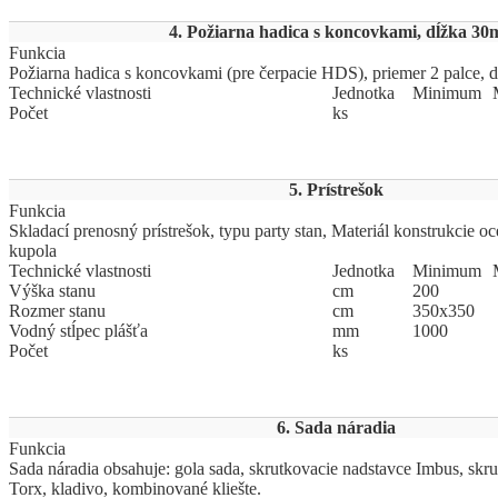
4. Požiarna hadica s koncovkami, dĺžka 30
Funkcia
Požiarna hadica s koncovkami (pre čerpacie HDS), priemer 2 palce, 
Technické vlastnosti
Jed
­not
­ka
Mi
­ni
­mum
Počet
ks
5. Prístrešok
Funkcia
Skladací prenosný prístrešok, typu party stan, Materiál konstrukcie oc
kupola
Technické vlastnosti
Jed
­not
­ka
Mi
­ni
­mum
Výška stanu
cm
200
Rozmer stanu
cm
350x350
Vodný stĺpec plášťa
mm
1000
Počet
ks
6. Sada náradia
Funkcia
Sada náradia obsahuje: gola sada, skrutkovacie nadstavce Imbus, skr
Torx, kladivo, kombinované kliešte.