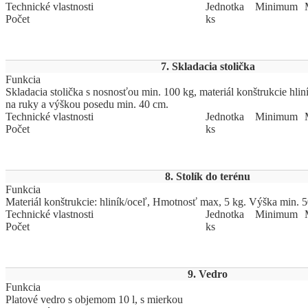
Technické vlastnosti
Jed
­not
­ka
Mi
­ni
­mum
Počet
ks
7. Skladacia stolička
Funkcia
Skladacia stolička s nosnosťou min. 100 kg, materiál konštrukcie hlin
na ruky a výškou posedu min. 40 cm.
Technické vlastnosti
Jed
­not
­ka
Mi
­ni
­mum
Počet
ks
8. Stolík do terénu
Funkcia
Materiál konštrukcie: hliník/oceľ, Hmotnosť max, 5 kg. Výška min. 
Technické vlastnosti
Jed
­not
­ka
Mi
­ni
­mum
Počet
ks
9. Vedro
Funkcia
Platové vedro s objemom 10 l, s mierkou