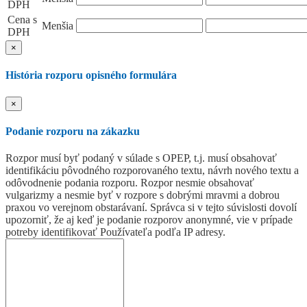
DPH
Cena s
Menšia
DPH
×
História rozporu opisného formulára
×
Podanie rozporu na zákazku
Rozpor musí byť podaný v súlade s OPEP, t.j. musí obsahovať
identifikáciu pôvodného rozporovaného textu, návrh nového textu a
odôvodnenie podania rozporu. Rozpor nesmie obsahovať
vulgarizmy a nesmie byť v rozpore s dobrými mravmi a dobrou
praxou vo verejnom obstarávaní. Správca si v tejto súvislosti dovolí
upozorniť, že aj keď je podanie rozporov anonymné, vie v prípade
potreby identifikovať Používateľa podľa IP adresy.