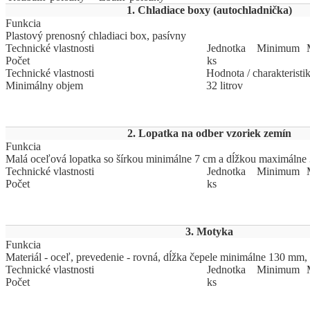
1. Chladiace boxy (autochladnička)
Funkcia
Plastový prenosný chladiaci box, pasívny
Technické vlastnosti
Jed
­not
­ka
Mi
­ni
­mum
Počet
ks
Technické vlastnosti
Hodnota / charakteristi
Minimálny objem
32 litrov
2. Lopatka na odber vzoriek zemín
Funkcia
Malá oceľová lopatka so šírkou minimálne 7 cm a dĺžkou maximálne
Technické vlastnosti
Jed
­not
­ka
Mi
­ni
­mum
Počet
ks
3. Motyka
Funkcia
Materiál - oceľ, prevedenie - rovná, dĺžka čepele minimálne 130 mm,
Technické vlastnosti
Jed
­not
­ka
Mi
­ni
­mum
Počet
ks