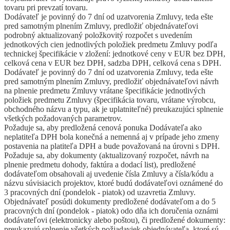
tovaru pri prevzatí tovaru.
Dodávateľ je povinný do 7 dní od uzatvorenia Zmluvy, teda ešte
pred samotným plnením Zmluvy, predložiť objednávateľovi
podrobný aktualizovaný položkovitý rozpočet s uvedením
jednotkových cien jednotlivých položiek predmetu Zmluvy podľa
technickej špecifikácie v zložení: jednotkové ceny v EUR bez DPH,
celková cena v EUR bez DPH, sadzba DPH, celková cena s DPH.
Dodávateľ je povinný do 7 dní od uzatvorenia Zmluvy, teda ešte
pred samotným plnením Zmluvy, predložiť objednávateľovi návrh
na plnenie predmetu Zmluvy vrátane špecifikácie jednotlivých
položiek predmetu Zmluvy (špecifikácia tovaru, vrátane výrobcu,
obchodného názvu a typu, ak je uplatniteľné) preukazujúci splnenie
všetkých požadovaných parametrov.
Požaduje sa, aby predložená cenová ponuka Dodávateľa ako
neplatiteľa DPH bola konečná a nemenná aj v prípade jeho zmeny
postavenia na platiteľa DPH a bude považovaná na úrovni s DPH.
Požaduje sa, aby dokumenty (aktualizovaný rozpočet, návrh na
plnenie predmetu dohody, faktúra a dodací list), predložené
dodávateľom obsahovali aj uvedenie čísla Zmluvy a čísla/kódu a
názvu súvisiacich projektov, ktoré budú dodávateľovi oznámené do
3 pracovných dní (pondelok - piatok) od uzavretia Zmluvy.
Objednávateľ posúdi dokumenty predložené dodávateľom a do 5
pracovných dní (pondelok - piatok) odo dňa ich doručenia oznámi
dodávateľovi (elektronicky alebo poštou), či predložené dokumenty:
preukazujú splnenie všetkých požiadaviek objednávateľa, ktoré sú