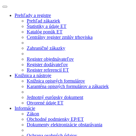
Prehľady a registre
Prehľad zákaziek
Štatistiky a údaje ET
Katalóg ponúk ET
Centrálny register zmlúv trhoviska
Zahraničné zákazky
Register objednávateľov
Register dodávateľov
Register referencií ET
Knižnica a nástroje
Knižnica opisných formulárov
Karanténa opisných formulárov a zákaziek
Jednotný európsky dokument
Otvorené údaje ET
Informácie
Zákon
Obchodné podmienky EP/ET
Dokumenty elektronizácie obstarávania
Ochrana osobných údajov