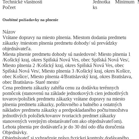
Technické vlastnosti
Jed
­not
­ka
Mi
­ni
­mum
Počeet
ks
Osobitné požiadavky na plnenie
Názov
Vrátane dopravy na miesto plnenia. Miestom dodania predmetu
zákazky /miestom plnenia predmetu dohody/ sú prevádzky
objednávateľa.
Miesta plnenie predmetu dohody sú nasledovné: Miesto plnenia 1
/Košický kraj, okres Spišská Nová Ves, obec Spišská Nová Ves/,
Miesto plnenia 2 /Košický kraj, okres Spišská Nová Ves, obec
Spišská Nová Ves/, Miesto plnenia 3 /Košický kraj, okres Košice,
obec Košice/, Miesto plnenia 4/Bratislavský kraj, okres Bratislava,
obec Bratislava- Staré mesto/
Cena predmetu zákazky zahŕňa cenu za dodávku terénnych
pomôcok (stanovenú na základe jednotkových cien jednotlivých
tovarov/položiek predmetu zákazky vrátane dopravy na miesto
plnenia predmetu zákazky, poštovného a balného a ostatných
nákladov predmetu zákazky a predpokladaného počtu/množstva
jednotlivých položiek/tovarov tvoriacich predmet zákazky
stanovených verejným obstarávateľom ako objednávateľom).
Lehota plnenia pre dodávateľa je do 30 dní odo dňa doručenia
Objednávky.
Objednávateľ si vyhradzuje právo fyzickej kontroly dodávaného