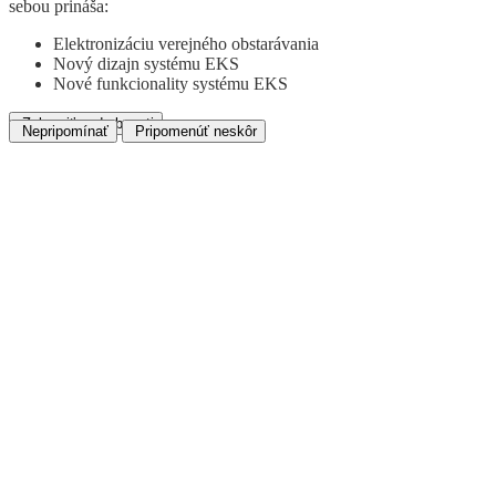
sebou prináša:
Elektronizáciu verejného obstarávania
Nový dizajn systému EKS
Nové funkcionality systému EKS
Zobraziť podrobnosti
Nepripomínať
Pripomenúť neskôr