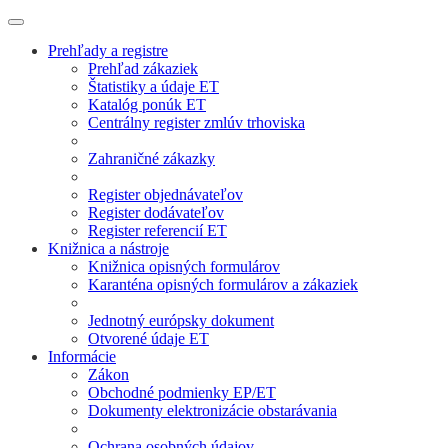
Prehľady a registre
Prehľad zákaziek
Štatistiky a údaje ET
Katalóg ponúk ET
Centrálny register zmlúv trhoviska
Zahraničné zákazky
Register objednávateľov
Register dodávateľov
Register referencií ET
Knižnica a nástroje
Knižnica opisných formulárov
Karanténa opisných formulárov a zákaziek
Jednotný európsky dokument
Otvorené údaje ET
Informácie
Zákon
Obchodné podmienky EP/ET
Dokumenty elektronizácie obstarávania
Ochrana osobných údajov