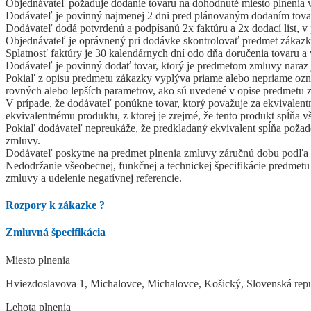
Objednávateľ požaduje dodanie tovaru na dohodnuté miesto plnenia v
Dodávateľ je povinný najmenej 2 dni pred plánovaným dodaním tovar
Dodávateľ dodá potvrdenú a podpísanú 2x faktúru a 2x dodací list, v p
Objednávateľ je oprávnený pri dodávke skontrolovať predmet zákazky
Splatnosť faktúry je 30 kalendárnych dní odo dňa doručenia tovaru a 
Dodávateľ je povinný dodať tovar, ktorý je predmetom zmluvy naraz
Pokiaľ z opisu predmetu zákazky vyplýva priame alebo nepriame ozna
rovných alebo lepších parametrov, ako sú uvedené v opise predmetu 
V prípade, že dodávateľ ponúkne tovar, ktorý považuje za ekvivalen
ekvivalentnému produktu, z ktorej je zrejmé, že tento produkt spĺňa
Pokiaľ dodávateľ nepreukáže, že predkladaný ekvivalent spĺňa poža
zmluvy.
Dodávateľ poskytne na predmet plnenia zmluvy záručnú dobu podľ
Nedodržanie všeobecnej, funkčnej a technickej špecifikácie predmet
zmluvy a udelenie negatívnej referencie.
Rozpory k zákazke
?
Zmluvná špecifikácia
Miesto plnenia
Hviezdoslavova 1, Michalovce, Michalovce, Košický, Slovenská rep
Lehota plnenia