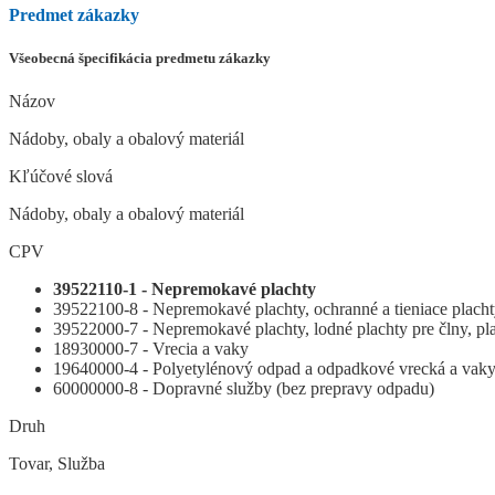
Predmet zákazky
Všeobecná špecifikácia predmetu zákazky
Názov
Nádoby, obaly a obalový materiál
Kľúčové slová
Nádoby, obaly a obalový materiál
CPV
39522110-1 - Nepremokavé plachty
39522100-8 - Nepremokavé plachty, ochranné a tieniace plach
39522000-7 - Nepremokavé plachty, lodné plachty pre člny, pl
18930000-7 - Vrecia a vaky
19640000-4 - Polyetylénový odpad a odpadkové vrecká a vak
60000000-8 - Dopravné služby (bez prepravy odpadu)
Druh
Tovar, Služba