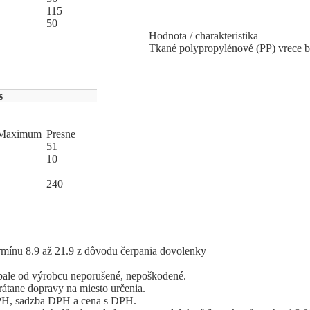
115
50
Hodnota / charakteristika
Tkané polypropylénové (PP) vrece b
s
Ma
­xi
­mum
Pres
­ne
51
10
240
ermínu 8.9 až 21.9 z dôvodu čerpania dovolenky
bale od výrobcu neporušené, nepoškodené.
átane dopravy na miesto určenia.
 DPH, sadzba DPH a cena s DPH.