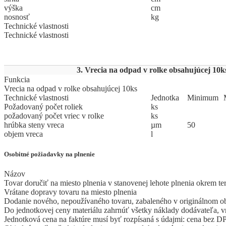
výška
cm
nosnosť
kg
Technické vlastnosti
Technické vlastnosti
3. Vrecia na odpad v rolke obsahujúcej 10k
Funkcia
Vrecia na odpad v rolke obsahujúcej 10ks
Technické vlastnosti
Jed
­not
­ka
Mi
­ni
­mum
Požadovaný počet roliek
ks
požadovaný počet vriec v rolke
ks
hrúbka steny vreca
µm
50
objem vreca
l
Osobitné požiadavky na plnenie
Názov
Tovar doručiť na miesto plnenia v stanovenej lehote plnenia okrem t
Vrátane dopravy tovaru na miesto plnenia
Dodanie nového, nepoužívaného tovaru, zabaleného v originálnom o
Do jednotkovej ceny materiálu zahrnúť všetky náklady dodávateľa, vr
Jednotková cena na faktúre musí byť rozpísaná s údajmi: cena bez