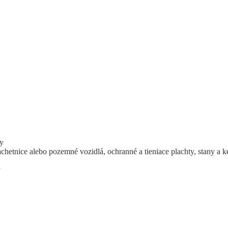
ty
achetnice alebo pozemné vozidlá, ochranné a tieniace plachty, stany a
y