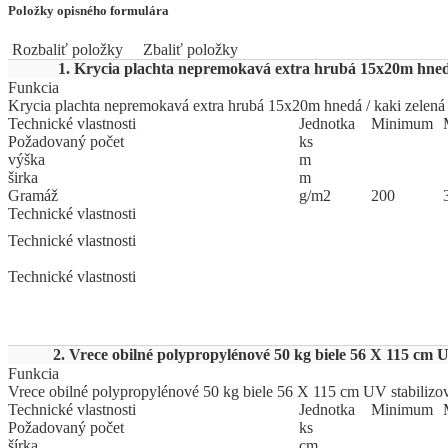
Položky opisného formulára
Rozbaliť položky
Zbaliť položky
1. Krycia plachta nepremokavá extra hrubá 15x20m hnedá
Funkcia
Krycia plachta nepremokavá extra hrubá 15x20m hnedá / kaki zelená
Technické vlastnosti
Jed
­not
­ka
Mi
­ni
­mum
Požadovaný počet
ks
výška
m
širka
m
Gramáž
g/m2
200
Technické vlastnosti
Technické vlastnosti
Technické vlastnosti
2. Vrece obilné polypropylénové 50 kg biele 56 X 115 cm U
Funkcia
Vrece obilné polypropylénové 50 kg biele 56 X 115 cm UV stabilizo
Technické vlastnosti
Jed
­not
­ka
Mi
­ni
­mum
Požadovaný počet
ks
šírka
cm