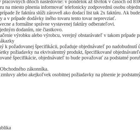
 pracovných dňoch nasledovne: v pondelok až štvrtok v časoch od 8:00 
u na miesto plnenia informovať telefonicky zodpovednú osobu objedn
rípade že faktúra slúži zároveň ako dodací list tak 2x faktúru. Ak bud
 a v prípade dodávky iného tovaru tento tovar neprevziať.
vecne a formálne správne vystavenej faktúry odberateľovi.
 jedným dodaním, nie čiastkovo.
čenie výrobku alebo výrobcu, verejný obstarávateľ v takom prípade pr
zákazky
tný k požadovanej špecifikácii, požaduje objednávateľ po nadobudnut
 všetky požiadavky na ekvivalentný produkt, špecifikované objednávat
dované špecifikácie, objednávateľ to bude považovať za podstatné po
a Obchodného zákonníka.
u zmluvy alebo akejkoľvek osobitnej požiadavky na plnenie je podsta
ublika