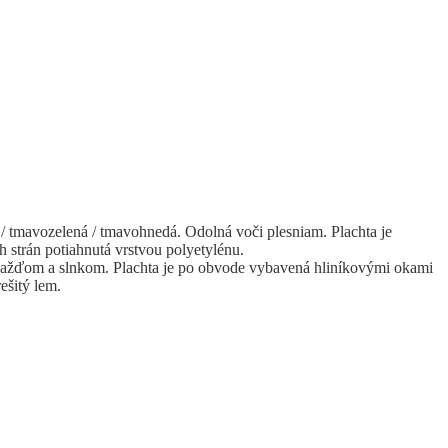
/ tmavozelená / tmavohnedá. Odolná voči plesniam. Plachta je
 strán potiahnutá vrstvou polyetylénu.
dažďom a slnkom. Plachta je po obvode vybavená hliníkovými okami
ešitý lem.