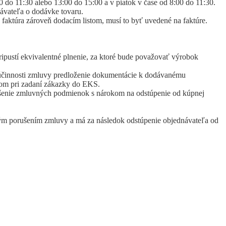
do 11:30 alebo 13:00 do 15:00 a v piatok v čase od 8:00 do 11:30.
ávateľa o dodávke tovaru.
e faktúra zároveň dodacím listom, musí to byť uvedené na faktúre.
ipustí ekvivalentné plnenie, za ktoré bude považovať výrobok
í účinnosti zmluvy predloženie dokumentácie k dodávanému
eľom pri zadaní zákazky do EKS.
rušenie zmluvných podmienok s nárokom na odstúpenie od kúpnej
tným porušením zmluvy a má za následok odstúpenie objednávateľa od