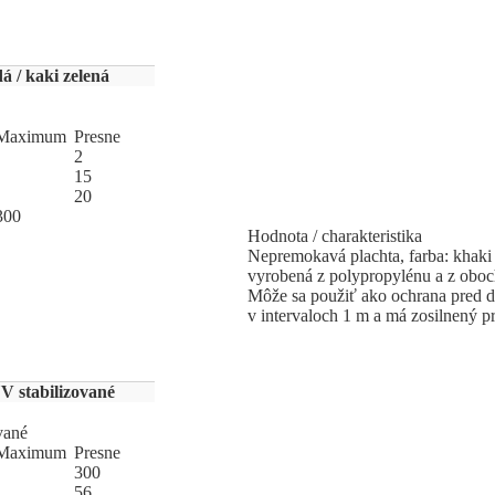
 / kaki zelená
Ma
­xi
­mum
Pres
­ne
2
15
20
300
Hodnota / charakteristika
Nepremokavá plachta, farba: khaki 
vyrobená z polypropylénu a z oboch
Môže sa použiť ako ochrana pred 
v intervaloch 1 m a má zosilnený pr
V stabilizované
vané
Ma
­xi
­mum
Pres
­ne
300
56