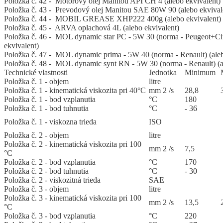
Položka č. 42 - Motorový olej Manitou API CH 4 (alebo ekvivalent)
Položka č. 43 - Prevodový olej Manitou SAE 80W 90 (alebo ekvival
Položka č. 44 - MOBIL GREASE XHP222 400g (alebo ekvivalent)
Položka č. 45 - ARVA oplachová 4L (alebo ekvivalent)
Položka č. 46 - MOL dynamic star PC - 5W 30 (norma - Peugeot+Cit
ekvivalent)
Položka č. 47 - MOL dynamic prima - 5W 40 (norma - Renault) (aleb
Položka č. 48 - MOL dynamic synt RN - 5W 30 (norma - Renault) (a
Technické vlastnosti
Jed
­not
­ka
Mi
­ni
­mum
Položka č. 1 - objem
litre
Položka č. 1 - kinematická viskozita pri 40°C
mm 2 /s
28,8
Položka č. 1 - bod vzplanutia
°C
180
Položka č. 1 - bod tuhnutia
°C
- 36
Položka č. 1 - viskozna trieda
ISO
Položka č. 2 - objem
litre
Položka č. 2 - kinematická viskozita pri 100
mm 2 /s
7,5
°C
Položka č. 2 - bod vzplanutia
°C
170
Položka č. 2 - bod tuhnutia
°C
- 30
Položka č. 2 - viskozitná trieda
SAE
Položka č. 3 - objem
litre
Položka č. 3 - kinematická viskozita pri 100
mm 2 /s
13,5
°C
Položka č. 3 - bod vzplanutia
°C
220