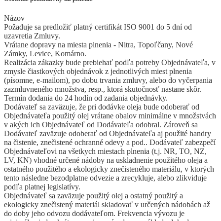
Názov
Požaduje sa predložiť platný certifikát ISO 9001 do 5 dní od
uzavretia Zmluvy.
Vrátane dopravy na miesta plnenia - Nitra, Topoľčany, Nové
Zámky, Levice, Komárno.
Realizácia zákazky bude prebiehať podľa potreby Objednávateľa, v
zmysle čiastkových objednávok z jednotlivých miest plnenia
(písomne, e-mailom), po dobu trvania zmluvy, alebo do vyčerpania
zazmluvneného množstva, resp., ktorá skutočnosť nastane skôr.
Termín dodania do 24 hodín od zadania objednávky.
Dodávateľ sa zaväzuje, že pri dodávke oleja bude odoberať od
Objednávateľa použitý olej vrátane obalov minimálne v množstvách
v akých ich Objednávateľ od Dodávateľa odobral. Zároveň sa
Dodávateľ zaväzuje odoberať od Objednávateľa aj použité handry
na čistenie, znečistené ochranné odevy a pod.. Dodávateľ zabezpečí
Objednávateľovi na všetkych miestach plnenia (t.j. NR, TO, NZ,
LV, KN) vhodné určené nádoby na uskladnenie použitého oleja a
ostatného použitého a ekologicky znečisteného materiálu, v ktorých
tento následne bezodplatne odvezie a zrecykluje, alebo zlikviduje
podľa platnej legislatívy.
Objednávateľ sa zaväzuje použitý olej a ostatný použitý a
ekologicky znečistený materiál skladovať v určených nádobách až
do doby jeho odvozu dodávateľom. Frekvencia vývozu je