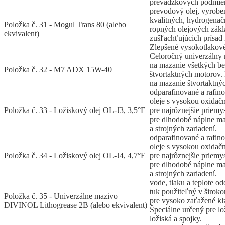
prevádzkových podmie
prevodový olej, vyrobe
kvalitných, hydrogena
Položka č. 31 - Mogul Trans 80 (alebo
ropných olejových zák
ekvivalent)
zušľachťujúcich prísad 
Zlepšené vysokotlakové 
Celoročný univerzálny 
na mazanie všetkých b
Položka č. 32 - M7 ADX 15W-40
štvortaktných motorov.
na mazanie štvortaktný
odparafinované a rafin
oleje s vysokou oxidačn
Položka č. 33 - Ložiskový olej OL-J3, 3,5°E
pre najrôznejšie priemy
pre dlhodobé náplne ma
a strojných zariadení.
odparafinované a rafin
oleje s vysokou oxidačn
Položka č. 34 - Ložiskový olej OL-J4, 4,7°E
pre najrôznejšie priemy
pre dlhodobé náplne ma
a strojných zariadení.
vode, tlaku a teplote 
tuk použiteľný v široko
Položka č. 35 - Univerzálne mazivo
pre vysoko zaťažené klz
DIVINOL Lithogrease 2B (alebo ekvivalent)
Špeciálne určený pre lo
ložiská a spojky.