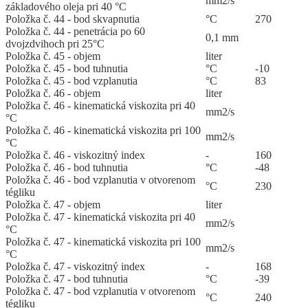
mm2/s
základového oleja pri 40 °C
Položka č. 44 - bod skvapnutia
°C
270
Položka č. 44 - penetrácia po 60
0,1 mm
dvojzdvihoch pri 25°C
Položka č. 45 - objem
liter
Položka č. 45 - bod tuhnutia
°C
-10
Položka č. 45 - bod vzplanutia
°C
83
Položka č. 46 - objem
liter
Položka č. 46 - kinematická viskozita pri 40
mm2/s
°C
Položka č. 46 - kinematická viskozita pri 100
mm2/s
°C
Položka č. 46 - viskozitný index
-
160
Položka č. 46 - bod tuhnutia
°C
-48
Položka č. 46 - bod vzplanutia v otvorenom
°C
230
tégliku
Položka č. 47 - objem
liter
Položka č. 47 - kinematická viskozita pri 40
mm2/s
°C
Položka č. 47 - kinematická viskozita pri 100
mm2/s
°C
Položka č. 47 - viskozitný index
-
168
Položka č. 47 - bod tuhnutia
°C
-39
Položka č. 47 - bod vzplanutia v otvorenom
°C
240
tégliku