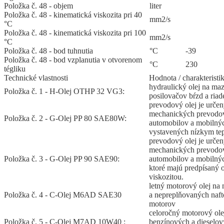
Položka č. 48 - objem
liter
Položka č. 48 - kinematická viskozita pri 40
mm2/s
°C
Položka č. 48 - kinematická viskozita pri 100
mm2/s
°C
Položka č. 48 - bod tuhnutia
°C
-39
Položka č. 48 - bod vzplanutia v otvorenom
°C
230
tégliku
Technické vlastnosti
Hodnota / charakteristi
hydraulický olej na ma
Položka č. 1 - H-Olej OTHP 32 VG3:
posilovačov bŕzd a riad
prevodový olej je urče
mechanických prevodov
Položka č. 2 - G-Olej PP 80 SAE80W:
automobilov a mobiln
vystavených nízkym te
prevodový olej je urče
mechanických prevodov
Položka č. 3 - G-Olej PP 90 SAE90:
automobilov a mobilný
ktoré majú predpísaný o
viskozitou.
letný motorový olej na
Položka č. 4 - C-Olej M6AD SAE30
a nepreplňovaných naft
motorov
celoročný motorový ole
Položka č. 5 - C-Olej M7AD 10W40 :
benzínových a dieselov