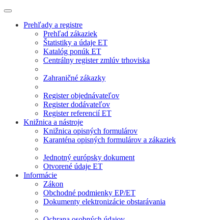
Prehľady a registre
Prehľad zákaziek
Štatistiky a údaje ET
Katalóg ponúk ET
Centrálny register zmlúv trhoviska
Zahraničné zákazky
Register objednávateľov
Register dodávateľov
Register referencií ET
Knižnica a nástroje
Knižnica opisných formulárov
Karanténa opisných formulárov a zákaziek
Jednotný európsky dokument
Otvorené údaje ET
Informácie
Zákon
Obchodné podmienky EP/ET
Dokumenty elektronizácie obstarávania
Ochrana osobných údajov