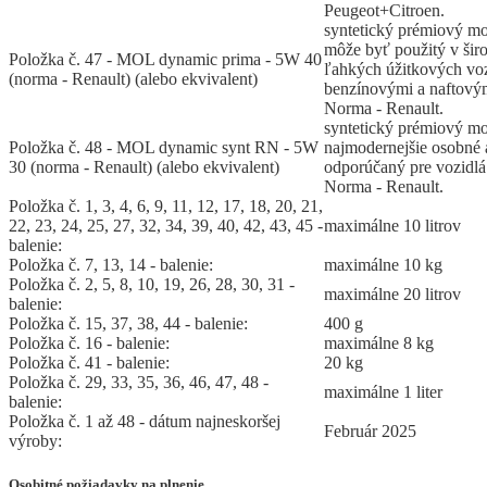
Peugeot+Citroen.
syntetický prémiový mo
môže byť použitý v šir
Položka č. 47 - MOL dynamic prima - 5W 40
ľahkých úžitkových vo
(norma - Renault) (alebo ekvivalent)
benzínovými a naftový
Norma - Renault.
syntetický prémiový mo
Položka č. 48 - MOL dynamic synt RN - 5W
najmodernejšie osobné 
30 (norma - Renault) (alebo ekvivalent)
odporúčaný pre vozidlá
Norma - Renault.
Položka č. 1, 3, 4, 6, 9, 11, 12, 17, 18, 20, 21,
22, 23, 24, 25, 27, 32, 34, 39, 40, 42, 43, 45 -
maximálne 10 litrov
balenie:
Položka č. 7, 13, 14 - balenie:
maximálne 10 kg
Položka č. 2, 5, 8, 10, 19, 26, 28, 30, 31 -
maximálne 20 litrov
balenie:
Položka č. 15, 37, 38, 44 - balenie:
400 g
Položka č. 16 - balenie:
maximálne 8 kg
Položka č. 41 - balenie:
20 kg
Položka č. 29, 33, 35, 36, 46, 47, 48 -
maximálne 1 liter
balenie:
Položka č. 1 až 48 - dátum najneskoršej
Február 2025
výroby:
Osobitné požiadavky na plnenie