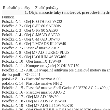
Rozbaliť položky
Zbaliť položky
1. Oleje, mazacie tuky ( motorové, prevodové, hydra
Funkcia
Položka č. 1 - Olej H-OTHP 32 VG32
Položka č. 2 - Olej G-PP 80 SAE80W
Položka č. 3 - Olej G-PP 90 SAE90
Položka č. 4 - Olej C-M6AD SAE30
Položka č. 5 - Olej C-M7AD 10W40
Položka č. 6 - Olej T-M7ADS III 20W40
Položka č. 7 - Plastické mazivo AK2
Položka č. 8 - Olej M7 AD TURBO PLUS
Položka č. 9 - Olej H-OHHM 46 VG46S
Položka č. 10 - Olej tranzit X 15W/40
Položka č. 11 - Kompresorový olej X OK VC150
Položka č. 12 - AdBlue kvapalné aditívum pre dieselové motory na zn
dusíka podľa ISO 22241
položka č. 13 - Plastické mazivo A 00
položka č. 14 - Plastické mazivo NH 2
Položka č. 15 - Plastické mazivo Shell Gadus S2 V220 AC 2 - 400 g b
Položka č. 16 - Plastické mazivo AKG 2
Položka č. 17 - Olej M8 AD 15W50
Položka č. 18 - Olej M7 ADS IV 15W40
Položka č. 19 - Olej M7 ADS III 15W40/K10
Položka č. 20 - Olej Shell RIMULA R6 LM 10W40/K20 (alebo ekviv