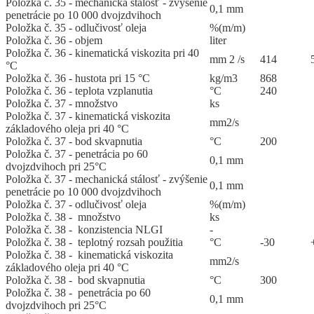
Položka č. 35 - mechanická stálosť - zvýšenie
0,1 mm
penetrácie po 10 000 dvojzdvihoch
Položka č. 35 - odlučivosť oleja
%(m/m)
Položka č. 36 - objem
liter
Položka č. 36 - kinematická viskozita pri 40
mm 2 /s
414
°C
Položka č. 36 - hustota pri 15 °C
kg/m3
868
Položka č. 36 - teplota vzplanutia
°C
240
Položka č. 37 - množstvo
ks
Položka č. 37 - kinematická viskozita
mm2/s
základového oleja pri 40 °C
Položka č. 37 - bod skvapnutia
°C
200
Položka č. 37 - penetrácia po 60
0,1 mm
dvojzdvihoch pri 25°C
Položka č. 37 - mechanická stálosť - zvýšenie
0,1 mm
penetrácie po 10 000 dvojzdvihoch
Položka č. 37 - odlučivosť oleja
%(m/m)
Položka č. 38 - množstvo
ks
Položka č. 38 - konzistencia NLGI
-
Položka č. 38 - teplotný rozsah použitia
°C
-30
Položka č. 38 - kinematická viskozita
mm2/s
základového oleja pri 40 °C
Položka č. 38 - bod skvapnutia
°C
300
Položka č. 38 - penetrácia po 60
0,1 mm
dvojzdvihoch pri 25°C