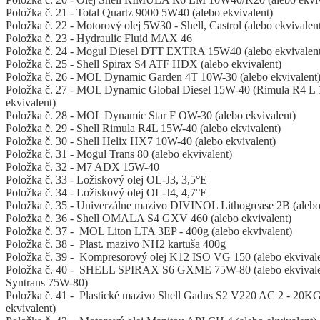
Položka č. 21 - Total Quartz 9000 5W40 (alebo ekvivalent)
Položka č. 22 - Motorový olej 5W30 - Shell, Castrol (alebo ekvivalen
Položka č. 23 - Hydraulic Fluid MAX 46
Položka č. 24 - Mogul Diesel DTT EXTRA 15W40 (alebo ekvivalent
Položka č. 25 - Shell Spirax S4 ATF HDX (alebo ekvivalent)
Položka č. 26 - MOL Dynamic Garden 4T 10W-30 (alebo ekvivalent
Položka č. 27 - MOL Dynamic Global Diesel 15W-40 (Rimula R4 L 
ekvivalent)
Položka č. 28 - MOL Dynamic Star F OW-30 (alebo ekvivalent)
Položka č. 29 - Shell Rimula R4L 15W-40 (alebo ekvivalent)
Položka č. 30 - Shell Helix HX7 10W-40 (alebo ekvivalent)
Položka č. 31 - Mogul Trans 80 (alebo ekvivalent)
Položka č. 32 - M7 ADX 15W-40
Položka č. 33 - Ložiskový olej OL-J3, 3,5°E
Položka č. 34 - Ložiskový olej OL-J4, 4,7°E
Položka č. 35 - Univerzálne mazivo DIVINOL Lithogrease 2B (alebo
Položka č. 36 - Shell OMALA S4 GXV 460 (alebo ekvivalent)
Položka č. 37 - MOL Liton LTA 3EP - 400g (alebo ekvivalent)
Položka č. 38 - Plast. mazivo NH2 kartuša 400g
Položka č. 39 - Kompresorový olej K12 ISO VG 150 (alebo ekvivale
Položka č. 40 - SHELL SPIRAX S6 GXME 75W-80 (alebo ekviva
Syntrans 75W-80)
Položka č. 41 - Plastické mazivo Shell Gadus S2 V220 AC 2 - 20KG 
ekvivalent)