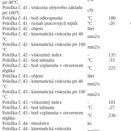
pri 40°C
Položka č. 41 - viskozita olejového základu
cSt
pri 100°C
Položka č. 41 - bod odkvapnutia
°C
180
Položka č. 41 - rozsah pracovných teplôt
°C
-20
Položka č. 42 - objem
liter
Položka č. 42 - kinematická viskozita pri 40
mm2/s
°C
Položka č. 42 - kinematická viskozita pri 100
mm2/s
°C
Položka č. 42 - viskozitný index
-
135
Položka č. 42 - bod tuhnutia
°C
-33
Položka č. 42 - bod vzplanutia v otvorenom
°C
225
tégliku
Položka č. 43 - objem
liter
Položka č. 43 - kinematická viskozita pri 40
mm2/s
°C
Položka č. 43 - kinematická viskozita pri 100
mm2/s
°C
Položka č. 43 - viskozitný index
-
101
Položka č. 43 - bod tuhnutia
°C
-27
Položka č. 43 - bod vzplanutia v otvorenom
°C
230
tégliku
Položka č. 44 - množstvo
ks
Položka č. 44 - kinematická viskozita