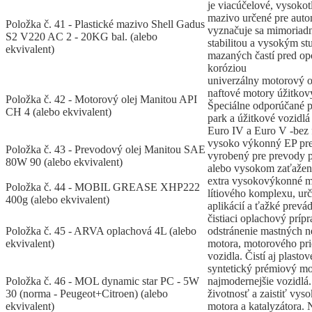
je viacúčelové, vysokot
mazivo určené pre auto
Položka č. 41 - Plastické mazivo Shell Gadus
vyznačuje sa mimoriad
S2 V220 AC 2 - 20KG bal. (alebo
stabilitou a vysokým s
ekvivalent)
mazaných častí pred op
koróziou
univerzálny motorový o
naftové motory úžitkový
Položka č. 42 - Motorový olej Manitou API
Špeciálne odporúčané 
CH 4 (alebo ekvivalent)
park a úžitkové vozidlá
Euro IV a Euro V -bez fi
vysoko výkonný EP pre
Položka č. 43 - Prevodový olej Manitou SAE
vyrobený pre prevody p
80W 90 (alebo ekvivalent)
alebo vysokom zaťažen
extra vysokovýkonné m
Položka č. 44 - MOBIL GREASE XHP222
lítiového komplexu, urč
400g (alebo ekvivalent)
aplikácií a ťažké prev
čistiaci oplachový príp
Položka č. 45 - ARVA oplachová 4L (alebo
odstránenie mastných n
ekvivalent)
motora, motorového pri
vozidla. Čistí aj plastov
syntetický prémiový mo
Položka č. 46 - MOL dynamic star PC - 5W
najmodernejšie vozidlá.
30 (norma - Peugeot+Citroen) (alebo
životnosť a zaistiť vys
ekvivalent)
motora a katalyzátora.