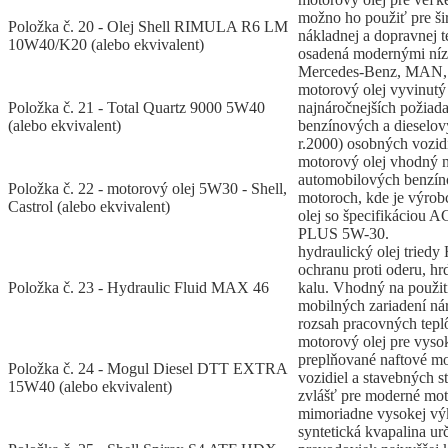
možno ho použiť pre ši
Položka č. 20 - Olej Shell RIMULA R6 LM
nákladnej a dopravnej t
10W40/K20 (alebo ekvivalent)
osadená modernými ní
Mercedes-Benz, MAN, 
motorový olej vyvinutý
Položka č. 21 - Total Quartz 9000 5W40
najnáročnejších požiad
(alebo ekvivalent)
benzínových a dieselo
r.2000) osobných vozidi
motorový olej vhodný n
automobilových benzín
Položka č. 22 - motorový olej 5W30 - Shell,
motoroch, kde je výro
Castrol (alebo ekvivalent)
olej so špecifikáciou
PLUS 5W-30.
hydraulický olej tried
ochranu proti oderu, hrd
Položka č. 23 - Hydraulic Fluid MAX 46
kalu. Vhodný na použit
mobilných zariadení ná
rozsah pracovných teplô
motorový olej pre vys
preplňované naftové m
Položka č. 24 - Mogul Diesel DTT EXTRA
vozidiel a stavebných s
15W40 (alebo ekvivalent)
zvlášť pre moderné mot
mimoriadne vysokej vý
syntetická kvapalina u