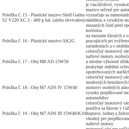
je viacúčelové, vysokot
mazivo určené pre auto
Položka č. 15 - Plastické mazivo Shell Gadus
vyznačuje sa mimoriad
S2 V220 AC 2 - 400 g bal. (alebo ekvivalent)
stabilitou a vysokým s
mazaných častí pred op
koróziou
na mazanie klzných a v
Položka č. 16 - Plastické mazivo AK2G
pracujúcich pri zvýšeno
zariadeniach a v mobiln
celoročný motorový ole
naftové motory osobnýc
Položka č. 17 - Olej M8 AD 15W50
a stredne výkonné úžitk
poskytuje stabilnú och
opotrebovaných staršíc
celoročný motorový ole
moderných benzínových
Položka č. 18 - Olej M7 ADS IV 15W40
motorov osobných autom
vysoko preplňované mo
automobilov
celoročný motorový ole
používa sa hlavne v ťaž
Položka č. 19 - Olej M7 ADS III 15W40/K10
doprave, lodnej a želez
vhodný pre preplňovan
naftové motory
motorový olej pre veľk