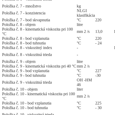
Položka č. 7 - množstvo
kg
NLGI
Položka č. 7 - konzistencia
klasifikácia
Položka č. 7 - bod skvapnutia
°C
220
Položka č. 8 - objem
litre
Položka č. 8 - kinematická viskozita pri 100
mm 2 /s
13,0
°C
Položka č. 8 - bod vzplanutia
°C
220
Položka č. 8 - bod tuhnutia
°C
- 24
Položka č. 8 - viskozitný index
-
Položka č. 8 - viskozitná trieda
-
Položka č. 9 - objem
litre
Položka č. 9 - kinematická viskozita pri 40 °C
mm 2 /s
Položka č. 9 - bod vzplanutia
°C
227
Položka č. 9 - bod tuhnutia
°C
-30
OH -HM
Položka č. 9 - viskozitná trieda
46
Položka č. 10 - objem
liter
Položka č. 10 - kinematická viskozita pri 100
mm 2 /s
°C
Položka č. 10 - bod vzplanutia
°C
225
Položka č. 10 - bod tuhnutia
°C
- 30
Položka č. 10 - viskozitná trieda
-