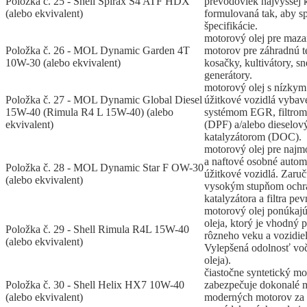
Položka č. 25 - Shell Spirax S4 ATF HDX
prevodoviek najvyššej k
(alebo ekvivalent)
formulovaná tak, aby sp
špecifikácie.
motorový olej pre maza
Položka č. 26 - MOL Dynamic Garden 4T
motorov pre záhradnú te
10W-30 (alebo ekvivalent)
kosačky, kultivátory, sn
generátory.
motorový olej s nízky
Položka č. 27 - MOL Dynamic Global Diesel
úžitkové vozidlá vyba
15W-40 (Rimula R4 L 15W-40) (alebo
systémom EGR, filtrom
ekvivalent)
(DPF) a/alebo dieselo
katalyzátorom (DOC).
motorový olej pre najm
a naftové osobné autom
Položka č. 28 - MOL Dynamic Star F OW-30
úžitkové vozidlá. Zaruč
(alebo ekvivalent)
vysokým stupňom ochr
katalyzátora a filtra pev
motorový olej ponúkajú
oleja, ktorý je vhodný
Položka č. 29 - Shell Rimula R4L 15W-40
rôzneho veku a vozidie
(alebo ekvivalent)
Vylepšená odolnosť voči
oleja).
čiastočne syntetický mo
Položka č. 30 - Shell Helix HX7 10W-40
zabezpečuje dokonalé 
(alebo ekvivalent)
moderných motorov za