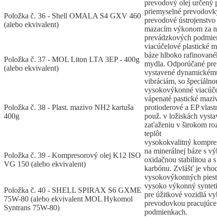
prevodový olej určený
priemyselné prevodovky
Položka č. 36 - Shell OMALA S4 GXV 460
prevodové ústrojenstv
(alebo ekvivalent)
mazacím výkonom za n
prevádzkových podmie
viacúčelové plastické 
báze hlboko rafinovanéh
Položka č. 37 - MOL Liton LTA 3EP - 400g
mydla. Odporúčané pre 
(alebo ekvivalent)
vystavené dynamickému
vibráciám, so špeciálno
vysokovýkonné viacúč
vápenaté pastické mazi
Položka č. 38 - Plast. mazivo NH2 kartuša
protioderové a EP vlas
400g
použ. v ložiskách vys
zaťaženiu v širokom r
teplôt
vysokokvalitný kompre
na minerálnej báze s v
Položka č. 39 - Kompresorový olej K12 ISO
oxidačnou stabilitou a 
VG 150 (alebo ekvivalent)
karbónu. Zvlášť je vho
vysokovýkonných pies
vysoko výkonný syntet
Položka č. 40 - SHELL SPIRAX S6 GXME
pre úžitkové vozidlá 
75W-80 (alebo ekvivalent MOL Hykomol
prevodovkou pracujúce
Syntrans 75W-80)
podmienkach.