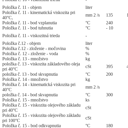
Položka č. 11 - objem
liter
Položka č. 11 - kinematická viskozita pri
mm 2 /s
135
40°C,
Položka č. 11 - bod vzplanutia
°C
240
Položka č. 11 - bod tuhnutia
°C
- 10
Položka č. 11 - viskozitná trieda
-
Položka č.12 - objem
liter
Položka č.12 - zloženie - močovina
%
Položka č. 12 - zloženie - voda
%
Položka č. 13 - množstvo
kg
položka č. 13 - viskozita základového oleja
cSt
395
pri 40°C
položka č. 13 - bod skvapnutia
°C
200
Položka č. 14 - množstvo
kg
Položka č. 14 - kinematická viskozita pri
mm 2 /s
40°C
položka č. 14 - bod skvapnutia
°C
300
Položka č. 15 - množstvo
ks
Položka č. 15 - viskozita olejového základu
cSt
pri 40°C
Položka č. 15 - viskozita olejového základu
cSt
pri 100°C
Položka č. 15 - bod odkvapnutia
°C
180