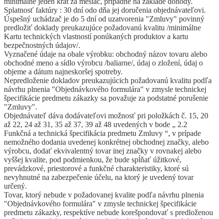
minimálne jeden krát za mesiac, prípadne na základe dohody.
Splatnosť faktúry : 30 dní odo dňa jej doručenia objednávateľovi.
Úspešný uchádzač je do 5 dní od uzatvorenia "Zmluvy" povinný
predložiť doklady preukazujúce požadovanú kvalitu /minimálne
Kartu technických vlastností ponúkaných produktov a kartu
bezpečnostných údajov/.
Vyznačené údaje na obale výrobku: obchodný názov tovaru alebo
obchodné meno a sídlo výrobcu /baliarne/, údaj o zložení, údaj o
objeme a dátum najneskoršej spotreby.
Nepredloženie dokladov preukazujúcich požadovanú kvalitu podľa
návrhu plnenia "Objednávkového formulára" v zmysle technickej
špecifikácie predmetu zákazky sa považuje za podstatné porušenie
"Zmluvy".
Objednávateľ dáva dodávateľovi možnosť pri položkách č. 15, 20
až 22, 24 až 31, 35 až 37, 39 až 48 uvedených v bode „ 2.2
Funkčná a technická špecifikácia predmetu Zmluvy “, v prípade
nemožného dodania uvedenej konkrétnej obchodnej značky, alebo
výrobcu, dodať ekvivalentný tovar inej značky v rovnakej alebo
vyššej kvalite, pod podmienkou, že bude spĺňať úžitkové,
prevádzkové, priestorové a funkčné charakteristiky, ktoré sú
nevyhnutné na zabezpečenie účelu, na ktorý je uvedený tovar
určený.
Tovar, ktorý nebude v požadovanej kvalite podľa návrhu plnenia
"Objednávkového formulára" v zmysle technickej špecifikácie
predmetu zákazky, respektíve nebude korešpondovať s predloženou