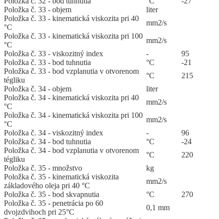
Položka č. 32 - bod tuhnutia
°C
-27
Položka č. 33 - objem
liter
Položka č. 33 - kinematická viskozita pri 40
mm2/s
°C
Položka č. 33 - kinematická viskozita pri 100
mm2/s
°C
Položka č. 33 - viskozitný index
-
95
Položka č. 33 - bod tuhnutia
°C
-21
Položka č. 33 - bod vzplanutia v otvorenom
°C
215
tégliku
Položka č. 34 - objem
liter
Položka č. 34 - kinematická viskozita pri 40
mm2/s
°C
Položka č. 34 - kinematická viskozita pri 100
mm2/s
°C
Položka č. 34 - viskozitný index
-
96
Položka č. 34 - bod tuhnutia
°C
-24
Položka č. 34 - bod vzplanutia v otvorenom
°C
220
tégliku
Položka č. 35 - množstvo
kg
Položka č. 35 - kinematická viskozita
mm2/s
základového oleja pri 40 °C
Položka č. 35 - bod skvapnutia
°C
270
Položka č. 35 - penetrácia po 60
0,1 mm
dvojzdvihoch pri 25°C