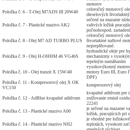
motorov
celoročný motorový ole
Položka č. 6 - T-Olej M7ADS III 20W40
dieselových štvortaktn
určené na mazanie níz
Položka č. 7 - Plastické mazivo AK2
valivých ložísk pracujú
poľnohospod. zariaden
celoročný motorový ole
Položka č. 8 - Olej M7 AD TURBO PLUS
štvortaktné naftové mot
nepreplňované.
hydraulické oleje pre h
Položka č. 9 - Olej H-OHHM 46 VG46S
mechanizmy s vysokým
tepelným namáhaním
vysokovýkonný motorov
Položka č. 10 - Olej tranzit X 15W/40
motory Euro III, Euro 
DPF)
Položka č. 11 - Kompresorový olej X OK
kompresorový olej
VC150
kvapalné aditívum pre 
Položka č. 12 - AdBlue kvapalné aditívum
znižovanie emisií oxid
22241
je určené na mazanie v
Položka č. 13 - Plastické mazivo A00
ložísk, pracujúcich pri 
je vhodné pre ložiskové
Položka č. 14 - Plastické mazivo NH2
teplotách, vysokom zať
stredných rýchlost