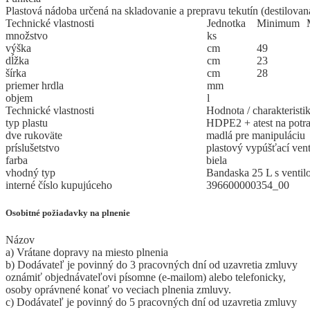
Plastová nádoba určená na skladovanie a prepravu tekutín (destilovan
Technické vlastnosti
Jed
­not
­ka
Mi
­ni
­mum
množstvo
ks
výška
cm
49
dĺžka
cm
23
šírka
cm
28
priemer hrdla
mm
objem
l
Technické vlastnosti
Hodnota / charakteristi
typ plastu
HDPE2 + atest na potr
dve rukoväte
madlá pre manipuláciu
príslušetstvo
plastový vypúšťací vent
farba
biela
vhodný typ
Bandaska 25 L s ven
interné číslo kupujúceho
396600000354_00
Osobitné požiadavky na plnenie
Názov
a) Vrátane dopravy na miesto plnenia
b) Dodávateľ je povinný do 3 pracovných dní od uzavretia zmluvy
oznámiť objednávateľovi písomne (e-mailom) alebo telefonicky,
osoby oprávnené konať vo veciach plnenia zmluvy.
c) Dodávateľ je povinný do 5 pracovných dní od uzavretia zmluvy