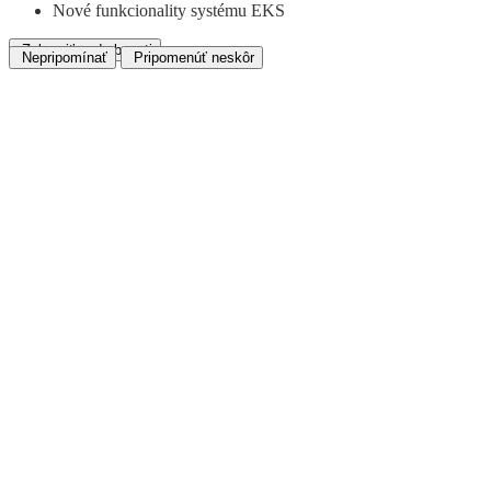
Nové funkcionality systému EKS
Zobraziť podrobnosti
Nepripomínať
Pripomenúť neskôr