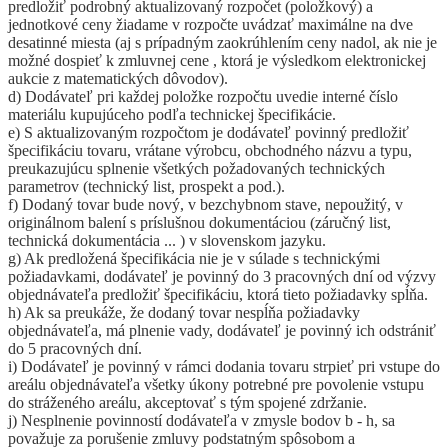
predložiť podrobný aktualizovaný rozpočet (položkový) a
jednotkové ceny žiadame v rozpočte uvádzať maximálne na dve
desatinné miesta (aj s prípadným zaokrúhlením ceny nadol, ak nie je
možné dospieť k zmluvnej cene , ktorá je výsledkom elektronickej
aukcie z matematických dôvodov).
d) Dodávateľ pri každej položke rozpočtu uvedie interné číslo
materiálu kupujúceho podľa technickej špecifikácie.
e) S aktualizovaným rozpočtom je dodávateľ povinný predložiť
špecifikáciu tovaru, vrátane výrobcu, obchodného názvu a typu,
preukazujúcu splnenie všetkých požadovaných technických
parametrov (technický list, prospekt a pod.).
f) Dodaný tovar bude nový, v bezchybnom stave, nepoužitý, v
originálnom balení s príslušnou dokumentáciou (záručný list,
technická dokumentácia ... ) v slovenskom jazyku.
g) Ak predložená špecifikácia nie je v súlade s technickými
požiadavkami, dodávateľ je povinný do 3 pracovných dní od výzvy
objednávateľa predložiť špecifikáciu, ktorá tieto požiadavky spĺňa.
h) Ak sa preukáže, že dodaný tovar nespĺňa požiadavky
objednávateľa, má plnenie vady, dodávateľ je povinný ich odstrániť
do 5 pracovných dní.
i) Dodávateľ je povinný v rámci dodania tovaru strpieť pri vstupe do
areálu objednávateľa všetky úkony potrebné pre povolenie vstupu
do stráženého areálu, akceptovať s tým spojené zdržanie.
j) Nesplnenie povinností dodávateľa v zmysle bodov b - h, sa
považuje za porušenie zmluvy podstatným spôsobom a