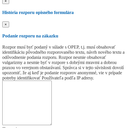
×
História rozporu opisného formulára
×
Podanie rozporu na zákazku
Rozpor musí byť podaný v súlade s OPEP, t.j. musí obsahovať
identifikáciu pôvodného rozporovaného textu, návrh nového textu a
odôvodnenie podania rozporu. Rozpor nesmie obsahovať
vulgarizmy a nesmie byť v rozpore s dobrými mravmi a dobrou
praxou vo verejnom obstarávaní. Správca si v tejto súvislosti dovolí
upozorniť, že aj keď je podanie rozporov anonymné, vie v prípade
potreby identifikovať Používateľa podľa IP adresy.