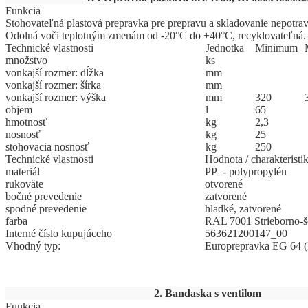
Funkcia
Stohovateľná plastová prepravka pre prepravu a skladovanie nepotrav
Odolná voči teplotným zmenám od -20°C do +40°C, recyklovateľná.
Technické vlastnosti
Jed
­not
­ka
Mi
­ni
­mum
množstvo
ks
vonkajší rozmer: dĺžka
mm
vonkajší rozmer: šírka
mm
vonkajší rozmer: výška
mm
320
objem
l
65
hmotnosť
kg
2,3
nosnosť
kg
25
stohovacia nosnosť
kg
250
Technické vlastnosti
Hodnota / charakteristi
materiál
PP - polypropylén
rukoväte
otvorené
bočné prevedenie
zatvorené
spodné prevedenie
hladké, zatvorené
farba
RAL 7001 Strieborno-š
Interné číslo kupujúceho
563621200147_00
Vhodný typ:
Europrepravka EG 64 
2. Bandaska s ventilom
Funkcia