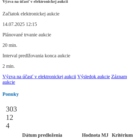
Výzva na účasť v elektronickej aukcii
Začiatok elektronickej aukcie
14.07.2025 12:15
Plánované trvanie aukcie
20 min.
Interval predlžovania konca aukcie
2 min.
Výzva na účasť v elektronickej aukcii
Výsledok aukcie
Záznam
aukcie
Ponuky
303
12
4
Dátum predloženia
Hodnota
MJ
Kritérium