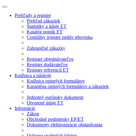
Prehľady a registre
Prehľad zákaziek
Štatistiky a údaje ET
Katalóg ponúk ET
Centrálny register zmlúv trhoviska
Zahraničné zákazky
Register objednávateľov
Register dodávateľov
Register referencií ET
Knižnica a nástroje
Knižnica opisných formulárov
Karanténa opisných formulárov a zákaziek
Jednotný európsky dokument
Otvorené údaje ET
Informácie
Zákon
Obchodné podmienky EP/ET
Dokumenty elektronizácie obstarávania
Ochrana osobných údajov