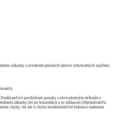
predmetu zákazky s uvedením presných názvov (obchodných značiek)
návateľa
 Dodávateľovi predloženie ponuky s ekvivalentným riešením s
 predmetu zákazky len po konzultácii a so súhlasom Objednávateľa
ánenie chyby. Ak ide o chybu neodstrániteľnú brániacu riadnemu