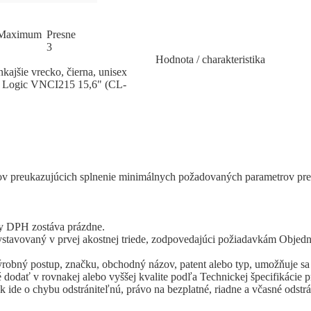
Ma
­xi
­mum
Pres
­ne
3
Hodnota / charakteristika
kajšie vrecko, čierna, unisex
se Logic VNCI215 15,6" (CL-
 listov preukazujúcich splnenie minimálnych požadovaných parametrov 
by DPH zostáva prázdne.
stavovaný v prvej akostnej triede, zodpovedajúci požiadavkám Objed
robný postup, značku, obchodný názov, patent alebo typ, umožňuje sa
 dodať v rovnakej alebo vyššej kvalite podľa Technickej špecifikácie
ide o chybu odstrániteľnú, právo na bezplatné, riadne a včasné odstr