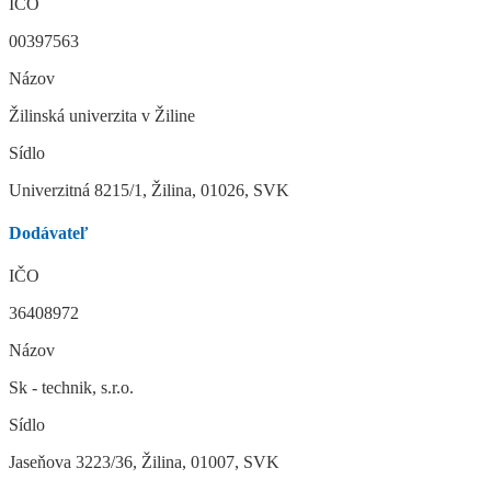
IČO
00397563
Názov
Žilinská univerzita v Žiline
Sídlo
Univerzitná 8215/1, Žilina, 01026, SVK
Dodávateľ
IČO
36408972
Názov
Sk - technik, s.r.o.
Sídlo
Jaseňova 3223/36, Žilina, 01007, SVK