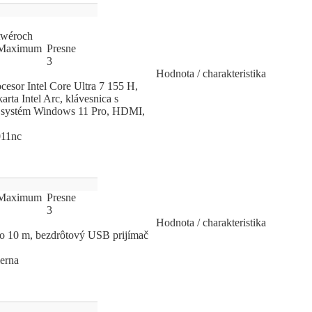
ftwéroch
Ma
­xi
­mum
Pres
­ne
3
Hodnota / charakteristika
cesor Intel Core Ultra 7 155 H,
a Intel Arc, klávesnica s
ný systém Windows 11 Pro, HDMI,
011nc
Ma
­xi
­mum
Pres
­ne
3
Hodnota / charakteristika
do 10 m, bezdrôtový USB prijímač
ierna