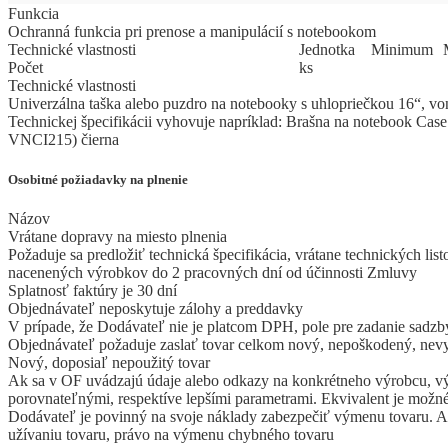
Funkcia
Ochranná funkcia pri prenose a manipulácií s notebookom
Technické vlastnosti
Jed
­not
­ka
Mi
­ni
­mum
Počet
ks
Technické vlastnosti
Univerzálna taška alebo puzdro na notebooky s uhlopriečkou 16“, von
Technickej špecifikácii vyhovuje napríklad: Brašna na notebook Ca
VNCI215) čierna
Osobitné požiadavky na plnenie
Názov
Vrátane dopravy na miesto plnenia
Požaduje sa predložiť technická špecifikácia, vrátane technických
nacenených výrobkov do 2 pracovných dní od účinnosti Zmluvy
Splatnosť faktúry je 30 dní
Objednávateľ neposkytuje zálohy a preddavky
V prípade, že Dodávateľ nie je platcom DPH, pole pre zadanie sadz
Objednávateľ požaduje zaslať tovar celkom nový, nepoškodený, nevy
Nový, doposiaľ nepoužitý tovar
Ak sa v OF uvádzajú údaje alebo odkazy na konkrétneho výrobcu, vý
porovnateľnými, respektíve lepšími parametrami. Ekvivalent je možné
Dodávateľ je povinný na svoje náklady zabezpečiť výmenu tovaru. Ak 
užívaniu tovaru, právo na výmenu chybného tovaru