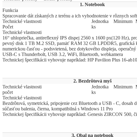
1. Notebook
Funkcia
Spracovanie dát získaných z terénu a ich vyhodnotenie v rôznych so
Technické vlastnosti
Jed
­not
­ka
Mi
­ni
­mum
Počet
ks
Technické vlastnosti
16“ uhlopriečka, antireflexný IPS dispej 2560 x 1600 px(120 Hz), pro
pevný disk 1 TB M.2 SSD, pamäť RAM 32 GB LPDDR5, grafická kart
numerickou časťou - podsvietená, bez dotykového displeja, operač
USB-C s Thunderbolt, USB 3.2, WiFi, Bluetooth, webkamera
Technickej špecifikácii vyhovuje napríklad: HP Pavilion Plus 16-ab1
2. Bezdrôtová myš
Technické vlastnosti
Jed
­not
­ka
Mi
­ni
­mum
počet
ks
Technické vlastnosti
Bezdrôtová, symetrická, pripojenie cez Bluetooth a USB - C, dosah 
súčasťou balenia, čierna, kompatibilná s Windows 11 Pro
Technickej špecifikácii vyhovuje napríklad: Genesis ZIRCON 500, č
3. Obal na notebook