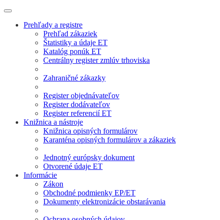
Prehľady a registre
Prehľad zákaziek
Štatistiky a údaje ET
Katalóg ponúk ET
Centrálny register zmlúv trhoviska
Zahraničné zákazky
Register objednávateľov
Register dodávateľov
Register referencií ET
Knižnica a nástroje
Knižnica opisných formulárov
Karanténa opisných formulárov a zákaziek
Jednotný európsky dokument
Otvorené údaje ET
Informácie
Zákon
Obchodné podmienky EP/ET
Dokumenty elektronizácie obstarávania
Ochrana osobných údajov