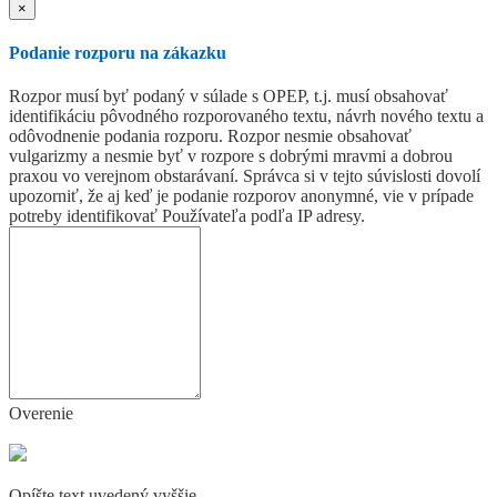
×
Podanie rozporu na zákazku
Rozpor musí byť podaný v súlade s OPEP, t.j. musí obsahovať
identifikáciu pôvodného rozporovaného textu, návrh nového textu a
odôvodnenie podania rozporu. Rozpor nesmie obsahovať
vulgarizmy a nesmie byť v rozpore s dobrými mravmi a dobrou
praxou vo verejnom obstarávaní. Správca si v tejto súvislosti dovolí
upozorniť, že aj keď je podanie rozporov anonymné, vie v prípade
potreby identifikovať Používateľa podľa IP adresy.
Overenie
Opíšte text uvedený vyššie