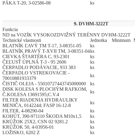
PÁKA T-20, 3-02586-08
ks
9. DVHM-3222T
Funkcia
ND na VOZÍK VYSOKOZDVIŽNÝ TERÉNNY DVHM-3222T
Technické vlastnosti
Jed
­not
­ka
Mi
­ni
­mum
BLATNÍK ĽAVÝ TM T-17, 3-08351-05
ks
BLATNÍK PRAVÝ T-XVII TM, 3-08351-04
ks
CIEVKA ŠTARTÉRA C, 93-2301
ks
ČEĽUSŤ ÚPLNÁ T-3 - 95 2606
ks
ČERPADLO PODÁVACIE, 933 383
ks
ČERPADLO VSTREKOVACIE -
ks
70010881933379
ČISTIČ OLEJA - 55010727443745000000
ks
DISK KOLESA S PLOCHÝM RAFKOM,
ks
Č.KOLESA 13691595;C.V.4
FILTER RIADENIA HYDRAULIKY
ks
MENIČA, 0142244; FASP 16-12-8
FILTER, 4-08290-04
ks
KOHÚT, 390-971110 ŠKODA M10x1,5
ks
KRÚŽOK 25X2, CSN 02 9281.2
ks
KRÚŽOK 50, 4-03956-01
ks
LOŽISKO, 6202 Z
ks