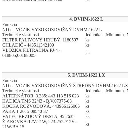
4. DVHM-1622 L
Funkcia
ND na VOZÍK VYSOKOZDVIŽNÝ DVHM-1622 L
Technické vlastnosti
Jed
­not
­ka
Mi
­ni
­mum
FILTER PALIVOVÝ HRUBÝ, 1180597
ks
CHLADIČ - 443511342109
ks
VLOŽKA FILTRAČNÁ PJ-4 -
ks
018805;00188005
5. DVHM-1622 LX
Funkcia
ND na VOZÍK VYSOKOZDVIŽNÝ STREDNÝ DVHM-1622 L
Technické vlastnosti
Jed
­not
­ka
Mi
­ni
­mum
ALTERNÁTOR, 3.335; 443 113 516 023
ks
HADICA TMS 32/43 - B.V.07375-83
ks
KOCKA ROZVODOVÁ, 443966125005
ks
PÁKA T-20, 5-08540-37
ks
VALEC BRZDOVÝ DESTA, 95 2635
ks
ŽIAROVKA-12V/21W, 223-2522/12V-
ks
21W-BA 15