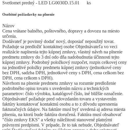
Svetlomet predný - LED LG0030D.15.01
ks
Osobitné požiadavky na plnenie
Názov
Cena vrátane balného, poštovného, dopravy a dovozu na miesto
určenia.
Dodávateľ je povinný dodať nový, doposiaľ nepoužitý tovar.
Požaduje sa predložiť kontaktnej osobe Objednávateľa vo veci
realizácie naplnenia tejto kúpnej zmluvy, vlastný návrh na plnenie
predmetu zmluvy do 3 dní odo dňa nadobudnutia účinnosti tejto
kúpnej zmluvy. Podrobný položkový rozpočet, rozpis celkovej ceny
na jednotlivé položky predmetu kúpnej zmluvy (jednotkové ceny
bez DPH, sadzba DPH, jednotkové ceny s DPH, cena celkom bez
DPH, cena celkom s DPH).
Návrhom na plnenie predmetu zmluvy sa rozumie predloženie
podrobného opisu tovaru s uvedením názvu a technických
parametrov: číslo výrobku, katalógové číslo, iné bližšie označenie.
Objednávateľ požaduje pred odovzdaním tovaru a vystavením
faktúry kontaktovať kontaktnú osobu a to z dôvodu upresnenia
fakturačných údajov. Na faktúre musí byť uvedená aj adresa miesta
plnenia, na ktorú bude faktúra doručená. Faktúra musí obsahovať
"číslo zmluvy EKS" a všetky náležitosti stanovené platnými
právnymi predpismi. V prípade, že to tak nebude, Objednávateľ