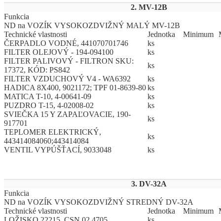
2. MV-12B
Funkcia
ND na VOZÍK VYSOKOZDVIŽNÝ MALÝ MV-12B
Technické vlastnosti
Jed
­not
­ka
Mi
­ni
­mum
ČERPADLO VODNÉ, 441070701746
ks
FILTER OLEJOVÝ - 194-094100
ks
FILTER PALIVOVÝ - FILTRON SKU:
ks
17372, KÓD: PS842
FILTER VZDUCHOVÝ V4 - WA6392
ks
HADICA 8X400, 9021172; TPF 01-8639-80
ks
MATICA T-10, 4-00641-09
ks
PUZDRO T-15, 4-02008-02
ks
SVIEČKA 15 Y ZAPAĽOVACIE, 190-
ks
917701
TEPLOMER ELEKTRICKÝ,
ks
443414084060;443414084
VENTIL VYPÚŠŤACÍ, 9033048
ks
3. DV-32A
Funkcia
ND na VOZÍK VYSOKOZDVIŽNÝ STREDNÝ DV-32A
Technické vlastnosti
Jed
­not
­ka
Mi
­ni
­mum
LOŽISKO 22215, CSN 02 4705
ks