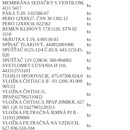
MEMBRÁNA SEDAČKY S VENTILOM,
ks
4111 5417
PÁKA T-20, 3-02586-07
ks
PERO 12X8X27, ČSN 30 1382.12
ks
PERO 12X8X50, 022562
ks
REMEN KLINOVY 17X1120, STN 02
ks
3110
SKRUTKA T-19, 4-00130-03
ks
SPÍNAČ TLAKOVÝ, 443852001000
ks
SPÚŠŤAČ 0125-12/4 Č.02-9, 443-115145-
ks
020
SPÚŠŤAČ 12V/2,9KW, 360-904002
ks
SVETLOMET CÚVANIA Ø 110,
ks
443312553103
TIAHLO SPOJOVACIE, 475.07506.024.0
ks
VLOŽKA ČISTIACA II - 93 1209, 93 009
ks
905;53
VLOŽKA ČISTIACA,
ks
JIPAP;627962110422
VLOŽKA ČISTIACA JIPAP 20MIKR, 627
ks
965 120 313;627965120313
VLOŽKA FILTRAČNÁ JEMNÁ PJ II -
ks
111931209000
VLOŽKA FILTRAČNÁ NA VZDUCH,
ks
627-936-510-104