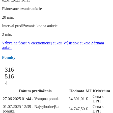
02.07.2025 10:15
Plánované trvanie aukcie
20 min.
Interval predlžovania konca aukcie
2 min.
Výzva na účasť v elektronickej aukcii
Výsledok aukcie
Záznam
aukcie
Ponuky
316
516
4
Dátum predloženia
Hodnota
MJ
Kritérium
Cena s
27.06.2025 01:44 - Vstupná ponuka
34 801,01
€
DPH
01.07.2025 12:39 - Najvýhodnejšia
Cena s
34 747,50
€
ponuka
DPH