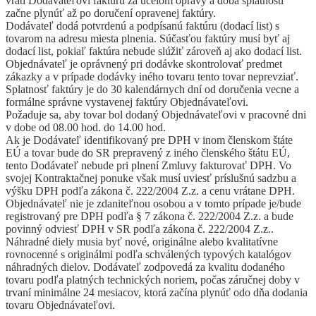
vráti Dodávateľovi faktúru za účelom opravy a doba splatnosti
začne plynúť až po doručení opravenej faktúry.
Dodávateľ dodá potvrdenú a podpísanú faktúru (dodací list) s
tovarom na adresu miesta plnenia. Súčasťou faktúry musí byť aj
dodací list, pokiaľ faktúra nebude slúžiť zároveň aj ako dodací list.
Objednávateľ je oprávnený pri dodávke skontrolovať predmet
zákazky a v prípade dodávky iného tovaru tento tovar neprevziať.
Splatnosť faktúry je do 30 kalendárnych dní od doručenia vecne a
formálne správne vystavenej faktúry Objednávateľovi.
Požaduje sa, aby tovar bol dodaný Objednávateľovi v pracovné dni
v dobe od 08.00 hod. do 14.00 hod.
Ak je Dodávateľ identifikovaný pre DPH v inom členskom štáte
EÚ a tovar bude do SR prepravený z iného členského štátu EÚ,
tento Dodávateľ nebude pri plnení Zmluvy fakturovať DPH. Vo
svojej Kontraktačnej ponuke však musí uviesť príslušnú sadzbu a
výšku DPH podľa zákona č. 222/2004 Z.z. a cenu vrátane DPH.
Objednávateľ nie je zdaniteľnou osobou a v tomto prípade je/bude
registrovaný pre DPH podľa § 7 zákona č. 222/2004 Z.z. a bude
povinný odviesť DPH v SR podľa zákona č. 222/2004 Z.z..
Náhradné diely musia byť nové, originálne alebo kvalitatívne
rovnocenné s originálmi podľa schválených typových katalógov
náhradných dielov. Dodávateľ zodpovedá za kvalitu dodaného
tovaru podľa platných technických noriem, počas záručnej doby v
trvaní minimálne 24 mesiacov, ktorá začína plynúť odo dňa dodania
tovaru Objednávateľovi.