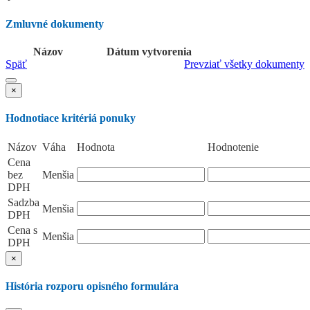
Zmluvné dokumenty
Názov
Dátum vytvorenia
Späť
Prevziať všetky dokumenty
×
Hodnotiace kritériá ponuky
Názov
Váha
Hodnota
Hodnotenie
Cena
bez
Menšia
DPH
Sadzba
Menšia
DPH
Cena s
Menšia
DPH
×
História rozporu opisného formulára