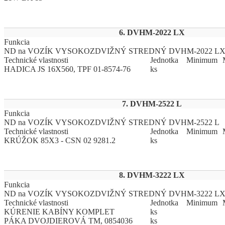
6. DVHM-2022 LX
Funkcia
ND na VOZÍK VYSOKOZDVIŽNÝ STREDNÝ DVHM-2022 L
Technické vlastnosti
Jed
­not
­ka
Mi
­ni
­mum
HADICA JS 16X560, TPF 01-8574-76
ks
7. DVHM-2522 L
Funkcia
ND na VOZÍK VYSOKOZDVIŽNÝ STREDNÝ DVHM-2522 L
Technické vlastnosti
Jed
­not
­ka
Mi
­ni
­mum
KRÚŽOK 85X3 - CSN 02 9281.2
ks
8. DVHM-3222 LX
Funkcia
ND na VOZÍK VYSOKOZDVIŽNÝ STREDNÝ DVHM-3222 L
Technické vlastnosti
Jed
­not
­ka
Mi
­ni
­mum
KÚRENIE KABÍNY KOMPLET
ks
PÁKA DVOJDIEROVÁ TM, 0854036
ks