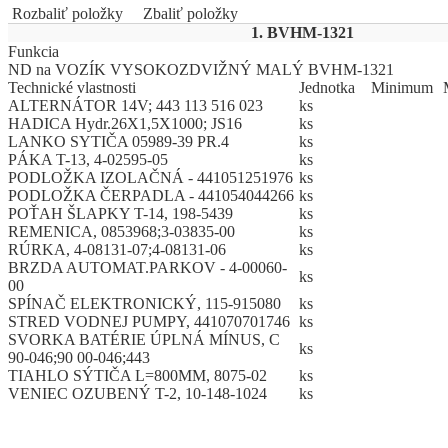
Rozbaliť položky
Zbaliť položky
1. BVHM-1321
Funkcia
ND na VOZÍK VYSOKOZDVIŽNÝ MALÝ BVHM-1321
Technické vlastnosti
Jed
­not
­ka
Mi
­ni
­mum
ALTERNÁTOR 14V; 443 113 516 023
ks
HADICA Hydr.26X1,5X1000; JS16
ks
LANKO SYTIČA 05989-39 PR.4
ks
PÁKA T-13, 4-02595-05
ks
PODLOŽKA IZOLAČNÁ - 441051251976
ks
PODLOŽKA ČERPADLA - 441054044266
ks
POŤAH ŠLAPKY T-14, 198-5439
ks
REMENICA, 0853968;3-03835-00
ks
RÚRKA, 4-08131-07;4-08131-06
ks
BRZDA AUTOMAT.PARKOV - 4-00060-
ks
00
SPÍNAČ ELEKTRONICKÝ, 115-915080
ks
STRED VODNEJ PUMPY, 441070701746
ks
SVORKA BATÉRIE ÚPLNÁ MÍNUS, C
ks
90-046;90 00-046;443
TIAHLO SÝTIČA L=800MM, 8075-02
ks
VENIEC OZUBENÝ T-2, 10-148-1024
ks