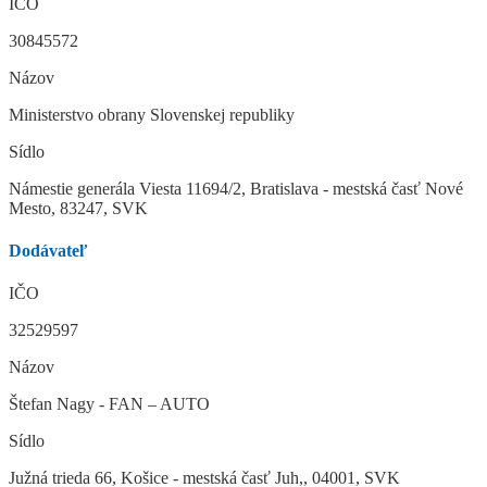
IČO
30845572
Názov
Ministerstvo obrany Slovenskej republiky
Sídlo
Námestie generála Viesta 11694/2, Bratislava - mestská časť Nové
Mesto, 83247, SVK
Dodávateľ
IČO
32529597
Názov
Štefan Nagy - FAN – AUTO
Sídlo
Južná trieda 66, Košice - mestská časť Juh,, 04001, SVK