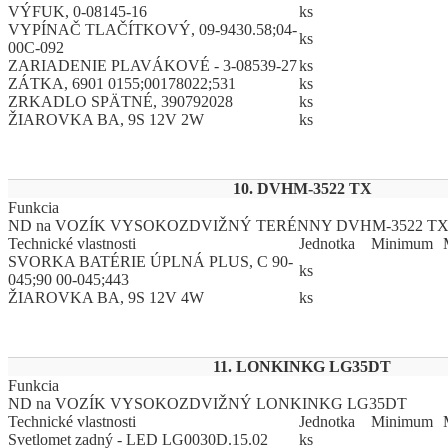
VÝFUK, 0-08145-16
ks
VYPÍNAČ TLAČÍTKOVÝ, 09-9430.58;04-
ks
00C-092
ZARIADENIE PLAVÁKOVÉ - 3-08539-27
ks
ZÁTKA, 6901 0155;00178022;531
ks
ZRKADLO SPÄTNÉ, 390792028
ks
ŽIAROVKA BA, 9S 12V 2W
ks
10. DVHM-3522 TX
Funkcia
ND na VOZÍK VYSOKOZDVIŽNÝ TERÉNNY DVHM-3522 T
Technické vlastnosti
Jed
­not
­ka
Mi
­ni
­mum
SVORKA BATÉRIE ÚPLNÁ PLUS, C 90-
ks
045;90 00-045;443
ŽIAROVKA BA, 9S 12V 4W
ks
11. LONKINKG LG35DT
Funkcia
ND na VOZÍK VYSOKOZDVIŽNÝ LONKINKG LG35DT
Technické vlastnosti
Jed
­not
­ka
Mi
­ni
­mum
Svetlomet zadný - LED LG0030D.15.02
ks