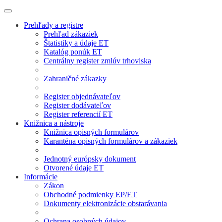
Prehľady a registre
Prehľad zákaziek
Štatistiky a údaje ET
Katalóg ponúk ET
Centrálny register zmlúv trhoviska
Zahraničné zákazky
Register objednávateľov
Register dodávateľov
Register referencií ET
Knižnica a nástroje
Knižnica opisných formulárov
Karanténa opisných formulárov a zákaziek
Jednotný európsky dokument
Otvorené údaje ET
Informácie
Zákon
Obchodné podmienky EP/ET
Dokumenty elektronizácie obstarávania
Ochrana osobných údajov