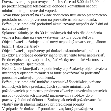
Dovoz tovaru je v pracovných dňoch v čase od 8.00 do 13.00 hod.
po predchádzajúcej telefonickej dohode s kontaktnou osobou
minimálne tri pracovné dni vopred.
Tovar bude prevzatý na základe dodacieho listu alebo preberacieho
protokolu osobou poverenou na prevzatie na adrese dodania.
Požaduje sa predložiť podrobný aktualizovaný rozpočet do 3 dní od
uzavretia zmluvy.
Splatnosť faktúry je do 30 kalendárnych dní odo dňa doručenia
vecne a formálne správne vystavenej faktúry odberateľovi.
Objednávateľ požaduje dodať nový nepoužitý tovar v originálnom
balení 1. akostnej triedy
Objednávateľ je oprávnený pri dodávke skontrolovať predmet
zákazky a v prípade dodávky iného tovaru tento tovar neprevziať.
Predmet plnenia (tovar) musí spĺňať všetky technické vlastnosti v
tejto technickej špecifikácii.
Nedodržanie ktorejkoľvek podmienky a požiadavky objednávateľa
uvedenej v opisnom formulári sa bude považovať za podstatné
porušenie zmluvných podmienok.
Požaduje sa predložiť funkčná a technická špecifikácia, vrátane
technických listov preukazujúcich splnenie minimálnych
požadovaných parametrov predmetu zákazky s uvedením presných
názvov (obchodných značiek) nacenených výrobkov do 5
pracovných dní od účinnosti Zmluvy, ak neboli požadované ako
vlastný návrh plnenia zákazky pri predložení ponuky
V prípade, že dodávateľ ponúkne tovar, ktorý považuje za