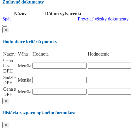
Zmluvné dokumenty
Názov
Dátum vytvorenia
Späť
Prevziať všetky dokumenty
×
Hodnotiace kritériá ponuky
Názov
Váha
Hodnota
Hodnotenie
Cena
bez
Menšia
DPH
Sadzba
Menšia
DPH
Cena s
Menšia
DPH
×
História rozporu opisného formulára
×