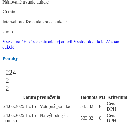
Plánované trvanie aukcie
20 min.
Interval predlžovania konca aukcie
2 min.
Výzva na účasť v elektronickej aukcii
Výsledok aukcie
Záznam
aukcie
Ponuky
224
2
2
Dátum predloženia
Hodnota
MJ
Kritérium
Cena s
24.06.2025 15:15 - Vstupná ponuka
533,82
€
DPH
24.06.2025 15:15 - Najvýhodnejšia
Cena s
533,82
€
ponuka
DPH