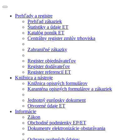
Prehľady a registre
Prehľad zákaziek
Štatistiky a údaje ET
Katalóg ponúk ET
Centrálny register zmlúv trhoviska
Zahraničné zákazky
Register objednávateľov
Register dodávateľov
Register referencií ET
Knižnica a nástroje
Knižnica opisných formulárov
Karanténa opisných formulárov a zákaziek
Jednotný európsky dokument
Otvorené údaje ET
Informácie
Zákon
Obchodné podmienky EP/ET
Dokumenty elektronizácie obstarávania
Ochrana osobných údajov