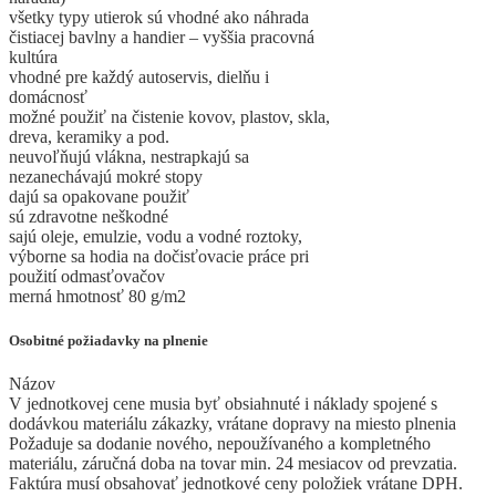
všetky typy utierok sú vhodné ako náhrada
čistiacej bavlny a handier – vyššia pracovná
kultúra
vhodné pre každý autoservis, dielňu i
domácnosť
možné použiť na čistenie kovov, plastov, skla,
dreva, keramiky a pod.
neuvoľňujú vlákna, nestrapkajú sa
nezanechávajú mokré stopy
dajú sa opakovane použiť
sú zdravotne neškodné
sajú oleje, emulzie, vodu a vodné roztoky,
výborne sa hodia na dočisťovacie práce pri
použití odmasťovačov
merná hmotnosť 80 g/m2
Osobitné požiadavky na plnenie
Názov
V jednotkovej cene musia byť obsiahnuté i náklady spojené s
dodávkou materiálu zákazky, vrátane dopravy na miesto plnenia
Požaduje sa dodanie nového, nepoužívaného a kompletného
materiálu, záručná doba na tovar min. 24 mesiacov od prevzatia.
Faktúra musí obsahovať jednotkové ceny položiek vrátane DPH.