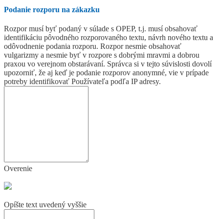
Podanie rozporu na zákazku
Rozpor musí byť podaný v súlade s OPEP, t.j. musí obsahovať
identifikáciu pôvodného rozporovaného textu, návrh nového textu a
odôvodnenie podania rozporu. Rozpor nesmie obsahovať
vulgarizmy a nesmie byť v rozpore s dobrými mravmi a dobrou
praxou vo verejnom obstarávaní. Správca si v tejto súvislosti dovolí
upozorniť, že aj keď je podanie rozporov anonymné, vie v prípade
potreby identifikovať Používateľa podľa IP adresy.
Overenie
Opíšte text uvedený vyššie