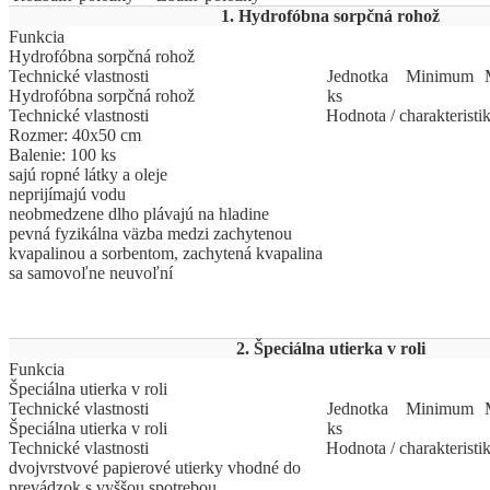
1. Hydrofóbna sorpčná rohož
Funkcia
Hydrofóbna sorpčná rohož
Technické vlastnosti
Jed
­not
­ka
Mi
­ni
­mum
Hydrofóbna sorpčná rohož
ks
Technické vlastnosti
Hodnota / charakteristi
Rozmer: 40x50 cm
Balenie: 100 ks
sajú ropné látky a oleje
neprijímajú vodu
neobmedzene dlho plávajú na hladine
pevná fyzikálna väzba medzi zachytenou
kvapalinou a sorbentom, zachytená kvapalina
sa samovoľne neuvoľní
2. Špeciálna utierka v roli
Funkcia
Špeciálna utierka v roli
Technické vlastnosti
Jed
­not
­ka
Mi
­ni
­mum
Špeciálna utierka v roli
ks
Technické vlastnosti
Hodnota / charakteristi
dvojvrstvové papierové utierky vhodné do
prevádzok s vyššou spotrebou