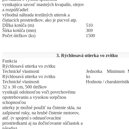
vynikajúca savosť mastných kvapalín, olejov
a rozpúšťadiel
výhodná náhrada textilných utierok a
čistiacich prostriedkov, ako je pucvol atp.
Dĺžka kotúča (m)
510
Šírka kotúča (mm)
369
Počet útržkov (ks)
1500
3. Rýchlosavá utierka vo zvitku
Funkcia
Rýchlosavá utierka vo zvitku
Technické vlastnosti
Jed
­not
­ka
Mi
­ni
­mum
Rýchlosavá utierka vo zvitku
ks
Technické vlastnosti
Hodnota / charakteristi
32 x 30 cm, 500 útržkov
vynikajú odolnosťou voči povrchovému
opotrebovaniu a vysokou sorpčnou
schopnosťou
utierky je možné použiť na čistenie skla, na
zašpinené ruky, na hrubé čistenie motorov,
atď. (v spojení s odmasťovacími
prostriedkami aj na dočisťovanie súčiastok a
náradia)