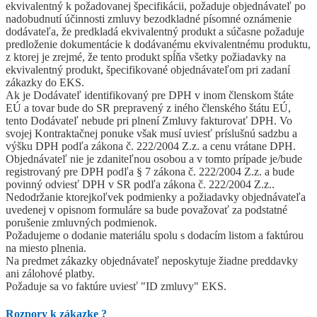
ekvivalentný k požadovanej špecifikácii, požaduje objednávateľ po
nadobudnutí účinnosti zmluvy bezodkladné písomné oznámenie
dodávateľa, že predkladá ekvivalentný produkt a súčasne požaduje
predloženie dokumentácie k dodávanému ekvivalentnému produktu,
z ktorej je zrejmé, že tento produkt spĺňa všetky požiadavky na
ekvivalentný produkt, špecifikované objednávateľom pri zadaní
zákazky do EKS.
Ak je Dodávateľ identifikovaný pre DPH v inom členskom štáte
EÚ a tovar bude do SR prepravený z iného členského štátu EÚ,
tento Dodávateľ nebude pri plnení Zmluvy fakturovať DPH. Vo
svojej Kontraktačnej ponuke však musí uviesť príslušnú sadzbu a
výšku DPH podľa zákona č. 222/2004 Z.z. a cenu vrátane DPH.
Objednávateľ nie je zdaniteľnou osobou a v tomto prípade je/bude
registrovaný pre DPH podľa § 7 zákona č. 222/2004 Z.z. a bude
povinný odviesť DPH v SR podľa zákona č. 222/2004 Z.z..
Nedodržanie ktorejkoľvek podmienky a požiadavky objednávateľa
uvedenej v opisnom formuláre sa bude považovať za podstatné
porušenie zmluvných podmienok.
Požadujeme o dodanie materiálu spolu s dodacím listom a faktúrou
na miesto plnenia.
Na predmet zákazky objednávateľ neposkytuje žiadne preddavky
ani zálohové platby.
Požaduje sa vo faktúre uviesť "ID zmluvy" EKS.
Rozpory k zákazke
?