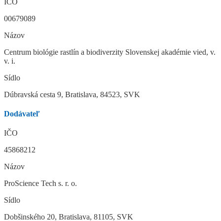
IČO
00679089
Názov
Centrum biológie rastlín a biodiverzity Slovenskej akadémie vied, v.
v. i.
Sídlo
Dúbravská cesta 9, Bratislava, 84523, SVK
Dodávateľ
IČO
45868212
Názov
ProScience Tech s. r. o.
Sídlo
Dobšinského 20, Bratislava, 81105, SVK