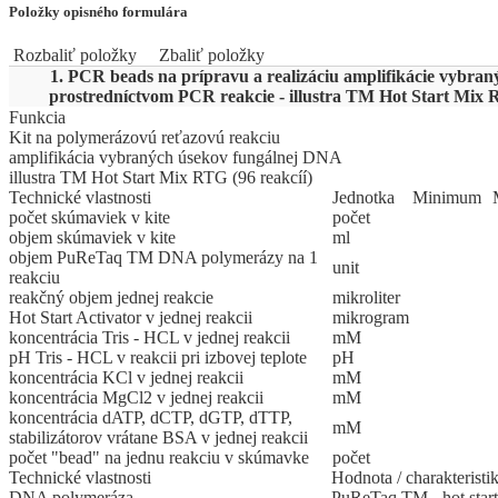
Položky opisného formulára
Rozbaliť položky
Zbaliť položky
1. PCR beads na prípravu a realizáciu amplifikácie vybr
prostredníctvom PCR reakcie - illustra TM Hot Start Mix R
Funkcia
Kit na polymerázovú reťazovú reakciu
amplifikácia vybraných úsekov fungálnej DNA
illustra TM Hot Start Mix RTG (96 reakcíí)
Technické vlastnosti
Jed
­not
­ka
Mi
­ni
­mum
počet skúmaviek v kite
počet
objem skúmaviek v kite
ml
objem PuReTaq TM DNA polymerázy na 1
unit
reakciu
reakčný objem jednej reakcie
mikroliter
Hot Start Activator v jednej reakcii
mikrogram
koncentrácia Tris - HCL v jednej reakcii
mM
pH Tris - HCL v reakcii pri izbovej teplote
pH
koncentrácia KCl v jednej reakcii
mM
koncentrácia MgCl2 v jednej reakcii
mM
koncentrácia dATP, dCTP, dGTP, dTTP,
mM
stabilizátorov vrátane BSA v jednej reakcii
počet "bead" na jednu reakciu v skúmavke
počet
Technické vlastnosti
Hodnota / charakteristi
DNA polymeráza
PuReTaq TM - hot start