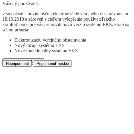
Vážený používateľ,
v súvislosti s povinnosťou elektronizácie verejného obstarávania od
18.10.2018 a zároveň s cieľom vylepšenia používateľského
komfortu sme pre vás pripravili novú verziu systému EKS, ktorá so
sebou prináša:
Elektronizáciu verejného obstarávania
Nový dizajn systému EKS
Nové funkcionality systému EKS
Zobraziť podrobnosti
Nepripomínať
Pripomenúť neskôr