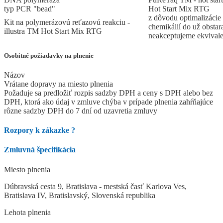
typ PCR "bead"
Hot Start Mix RTG
z dôvodu optimalizácie
Kit na polymerázovú reťazovú reakciu -
chemikálií do už obstar
illustra TM Hot Start Mix RTG
neakceptujeme ekvivale
Osobitné požiadavky na plnenie
Názov
Vrátane dopravy na miesto plnenia
Požaduje sa predložiť rozpis sadzby DPH a ceny s DPH alebo bez
DPH, ktorá ako údaj v zmluve chýba v prípade plnenia zahŕňajúce
rôzne sadzby DPH do 7 dní od uzavretia zmluvy
Rozpory k zákazke
?
Zmluvná špecifikácia
Miesto plnenia
Dúbravská cesta 9, Bratislava - mestská časť Karlova Ves,
Bratislava IV, Bratislavský, Slovenská republika
Lehota plnenia