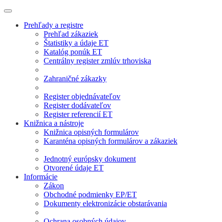
Prehľady a registre
Prehľad zákaziek
Štatistiky a údaje ET
Katalóg ponúk ET
Centrálny register zmlúv trhoviska
Zahraničné zákazky
Register objednávateľov
Register dodávateľov
Register referencií ET
Knižnica a nástroje
Knižnica opisných formulárov
Karanténa opisných formulárov a zákaziek
Jednotný európsky dokument
Otvorené údaje ET
Informácie
Zákon
Obchodné podmienky EP/ET
Dokumenty elektronizácie obstarávania
Ochrana osobných údajov