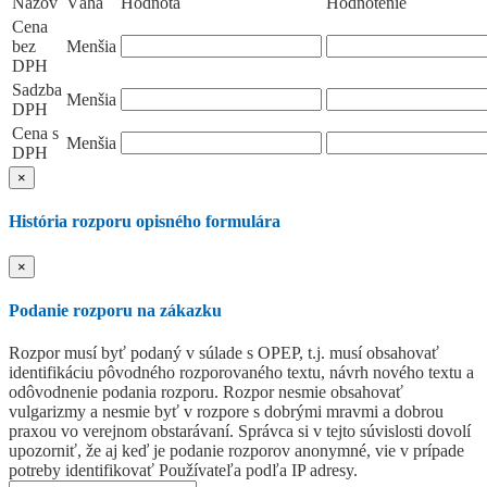
Názov
Váha
Hodnota
Hodnotenie
Cena
bez
Menšia
DPH
Sadzba
Menšia
DPH
Cena s
Menšia
DPH
×
História rozporu opisného formulára
×
Podanie rozporu na zákazku
Rozpor musí byť podaný v súlade s OPEP, t.j. musí obsahovať
identifikáciu pôvodného rozporovaného textu, návrh nového textu a
odôvodnenie podania rozporu. Rozpor nesmie obsahovať
vulgarizmy a nesmie byť v rozpore s dobrými mravmi a dobrou
praxou vo verejnom obstarávaní. Správca si v tejto súvislosti dovolí
upozorniť, že aj keď je podanie rozporov anonymné, vie v prípade
potreby identifikovať Používateľa podľa IP adresy.