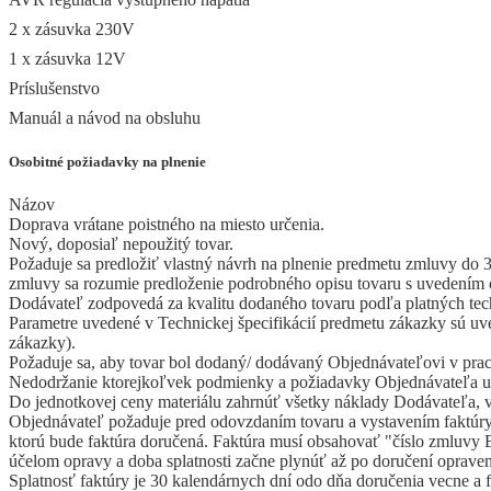
2 x zásuvka 230V
1 x zásuvka 12V
Príslušenstvo
Manuál a návod na obsluhu
Osobitné požiadavky na plnenie
Názov
Doprava vrátane poistného na miesto určenia.
Nový, doposiaľ nepoužitý tovar.
Požaduje sa predložiť vlastný návrh na plnenie predmetu zmluvy do 
zmluvy sa rozumie predloženie podrobného opisu tovaru s uvedením ob
Dodávateľ zodpovedá za kvalitu dodaného tovaru podľa platných tech
Parametre uvedené v Technickej špecifikácií predmetu zákazky sú uv
zákazky).
Požaduje sa, aby tovar bol dodaný/ dodávaný Objednávateľovi v pra
Nedodržanie ktorejkoľvek podmienky a požiadavky Objednávateľa u
Do jednotkovej ceny materiálu zahrnúť všetky náklady Dodávateľa, v
Objednávateľ požaduje pred odovzdaním tovaru a vystavením faktúry 
ktorú bude faktúra doručená. Faktúra musí obsahovať "číslo zmluvy E
účelom opravy a doba splatnosti začne plynúť až po doručení opraven
Splatnosť faktúry je 30 kalendárnych dní odo dňa doručenia vecne a 