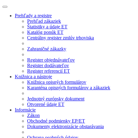
Prehľady a registre
Prehľad zákaziek
Štatistiky a údaje ET
Katalóg ponúk ET
Centrálny register zmlúv trhoviska
Zahraničné zákazky
Register objednávateľov
Register dodávateľov
Register referencií ET
Knižnica a nástroje
Knižnica opisných formulárov
Karanténa opisných formulárov a zákaziek
Jednotný európsky dokument
Otvorené údaje ET
Informácie
Zákon
Obchodné podmienky EP/ET
Dokumenty elektronizácie obstarávania
Ochrana osobných údajov