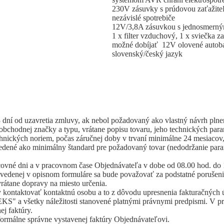
230V zásuvky s prúdovou zaťažiteľ
nezávislé spotrebiče
12V/3,8A zásuvkou s jednosmern
1 x filter vzduchový, 1 x sviečka z
možné dobíjať 12V olovené autobat
slovenský/český jazyk
3 dní od uzavretia zmluvy, ak nebol požadovaný ako vlastný návrh pln
chodnej značky a typu, vrátane popisu tovaru, jeho technických param
nických noriem, počas záručnej doby v trvaní minimálne 24 mesiacov,
edené ako minimálny štandard pre požadovaný tovar (nedodržanie para
covné dni a v pracovnom čase Objednávateľa v dobe od 08.00 hod. do 
vedenej v opisnom formuláre sa bude považovať za podstatné poruše
rátane dopravy na miesto určenia.
kontaktovať kontaktnú osobu a to z dôvodu upresnenia fakturačných úd
KS" a všetky náležitosti stanovené platnými právnymi predpismi. V pr
ej faktúry.
formálne správne vystavenej faktúry Objednávateľovi.