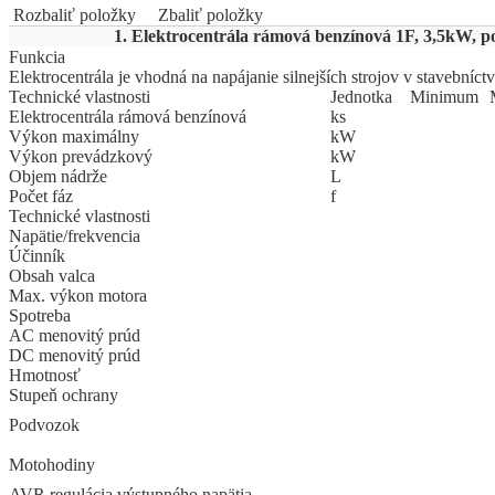
Rozbaliť položky
Zbaliť položky
1. Elektrocentrála rámová benzínová 1F, 3,5kW, 
Funkcia
Elektrocentrála je vhodná na napájanie silnejších strojov v stavebníctve
Technické vlastnosti
Jed
­not
­ka
Mi
­ni
­mum
Elektrocentrála rámová benzínová
ks
Výkon maximálny
kW
Výkon prevádzkový
kW
Objem nádrže
L
Počet fáz
f
Technické vlastnosti
Napätie/frekvencia
Účinník
Obsah valca
Max. výkon motora
Spotreba
AC menovitý prúd
DC menovitý prúd
Hmotnosť
Stupeň ochrany
Podvozok
Motohodiny
AVR regulácia výstupného napätia