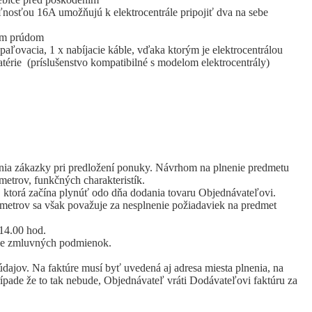
nosťou 16A umožňujú k elektrocentrále pripojiť dva na sebe
ým prúdom
apaľovacia, 1 x nabíjacie káble, vďaka ktorým je elektrocentrálou
érie (príslušenstvo kompatibilné s modelom elektrocentrály)
enia zákazky pri predložení ponuky. Návrhom na plnenie predmetu
etrov, funkčných charakteristík.
 ktorá začína plynúť odo dňa dodania tovaru Objednávateľovi.
metrov sa však považuje za nesplnenie požiadaviek na predmet
14.00 hod.
nie zmluvných podmienok.
ajov. Na faktúre musí byť uvedená aj adresa miesta plnenia, na
ípade že to tak nebude, Objednávateľ vráti Dodávateľovi faktúru za