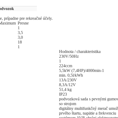
podvozok
, prípadne pre rekreačné účely.
Ma
­xi
­mum
Pres
­ne
1
3,5
3,0
18
1
Hodnota / charakteristika
230V/50Hz
1
224ccm
5,5kW (7,4HP)/4000min-1
min. 0,5l/kWh
13A/230V
8,3A/12V
51,4 kg
IP23
podvozková sada s pevnými gumov
so strojom
digitálny multifunkčný merač umož
prvého štartu, napätie a frekvenciu
systémom AVR chráni elektrospotr