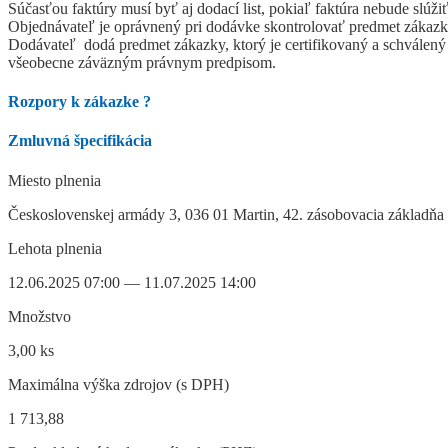
Súčasťou faktúry musí byť aj dodací list, pokiaľ faktúra nebude slúžiť
Objednávateľ je oprávnený pri dodávke skontrolovať predmet zákazky
Dodávateľ dodá predmet zákazky, ktorý je certifikovaný a schválen
všeobecne záväzným právnym predpisom.
Rozpory k zákazke
?
Zmluvná špecifikácia
Miesto plnenia
Československej armády 3, 036 01 Martin, 42. zásobovacia základňa ,
Lehota plnenia
12.06.2025 07:00 — 11.07.2025 14:00
Množstvo
3,00 ks
Maximálna výška zdrojov (s DPH)
1 713,88