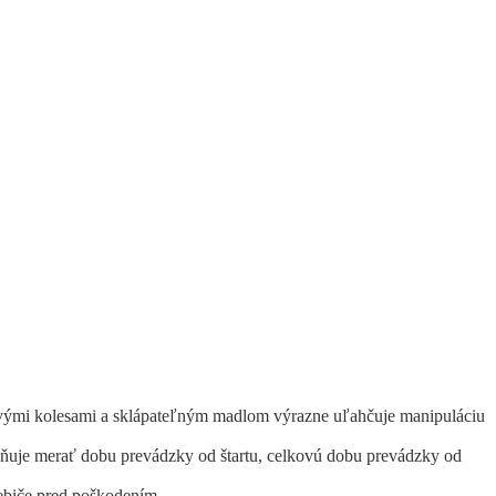
ými kolesami a sklápateľným madlom výrazne uľahčuje manipuláciu
ňuje merať dobu prevádzky od štartu, celkovú dobu prevádzky od
ebiče pred poškodením