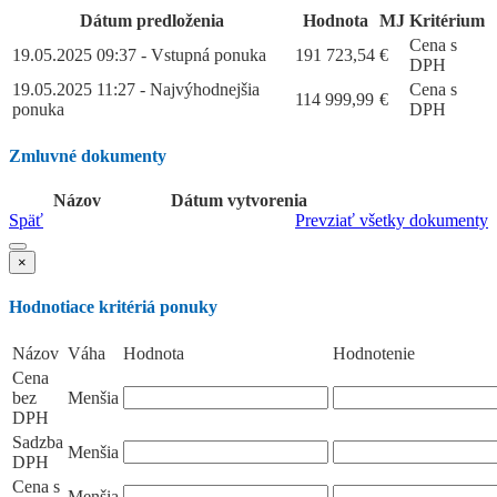
Dátum predloženia
Hodnota
MJ
Kritérium
Cena s
19.05.2025 09:37 - Vstupná ponuka
191 723,54
€
DPH
19.05.2025 11:27 - Najvýhodnejšia
Cena s
114 999,99
€
ponuka
DPH
Zmluvné dokumenty
Názov
Dátum vytvorenia
Späť
Prevziať všetky dokumenty
×
Hodnotiace kritériá ponuky
Názov
Váha
Hodnota
Hodnotenie
Cena
bez
Menšia
DPH
Sadzba
Menšia
DPH
Cena s
Menšia