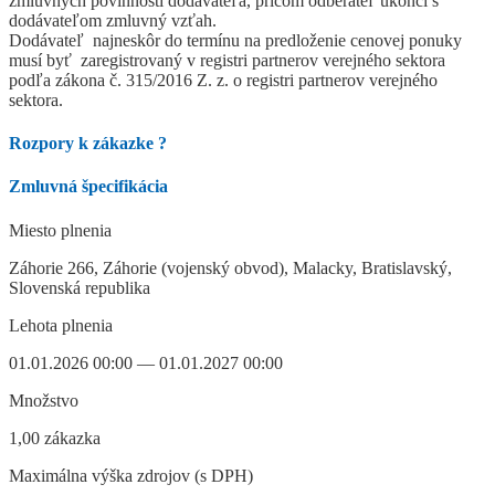
zmluvných povinností dodávateľa, pričom odberateľ ukončí s
dodávateľom zmluvný vzťah.
Dodávateľ najneskôr do termínu na predloženie cenovej ponuky
musí byť zaregistrovaný v registri partnerov verejného sektora
podľa zákona č. 315/2016 Z. z. o registri partnerov verejného
sektora.
Rozpory k zákazke
?
Zmluvná špecifikácia
Miesto plnenia
Záhorie 266, Záhorie (vojenský obvod), Malacky, Bratislavský,
Slovenská republika
Lehota plnenia
01.01.2026 00:00 — 01.01.2027 00:00
Množstvo
1,00 zákazka
Maximálna výška zdrojov (s DPH)