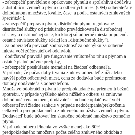
- zabezpečiť pravidelne a opakovane plynulú a spoľahlivú dodávku
a distribúciu zemného plynu do odberných miest (OM) odberateľa v
dohodnutom množstve, kvalite, čase a podľa ostatných zmluvných
špecifikácií.
- zabezpečiť prepravu plynu, distribúciu plynu, regulované
distribučné služby od príslušného prevádzkovateľa distribučnej
sústavy a distribučnej siete, ku ktorej sú odberné miesta pripojené a
ostatné súvisiace služby (ďalej len „distribučné služby“),
- za odberateľa prevziať zodpovednosť za odchýlku za odberné
miesta voči zúčtovateľovi odchýlok,
- dodržiavať pravidlá pre fungovanie vnútorného trhu s plynom a
ostatné platné právne predpisy,
- zabezpečiť preskúšanie meradiel na žiadosť odberateľa.
V prípade, že počas doby trvania zmluvy odberateľ zníži alebo
navýši počet odberných miest, cena za dodávku bude predmetom
dohody dodávateľa s odberateľom.
Množstvo odobratého plynu je predpokladané na priemernú bežnú
spotrebu, v prípade vyššieho alebo nižšieho odberu sa zmluvne
dohodnutá cena nemení, dodávateľ si nebude uplatňovať voči
odberateľovi žiadne sankcie v prípade nedočerpania/prekročenia
celkového predpokladaného zmluvného množstva zemného plynu.
Dodávateľ bude účtovať len skutočne odobraté množstvo zemného
plynu.
V prípade odberu Plnenia vo výške menej ako 80%
predpokladaného množstva počas celého zmluvného obdobia z