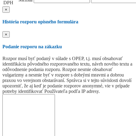
DPH
×
História rozporu opisného formulára
×
Podanie rozporu na zákazku
Rozpor musí byť podaný v súlade s OPEP, t.j. musí obsahovať
identifikáciu pôvodného rozporovaného textu, návrh nového textu a
odôvodnenie podania rozporu. Rozpor nesmie obsahovať
vulgarizmy a nesmie byť v rozpore s dobrými mravmi a dobrou
praxou vo verejnom obstarávaní. Správca si v tejto súvislosti dovolí
upozorniť, že aj keď je podanie rozporov anonymné, vie v prípade
potreby identifikovať Používateľa podľa IP adresy.