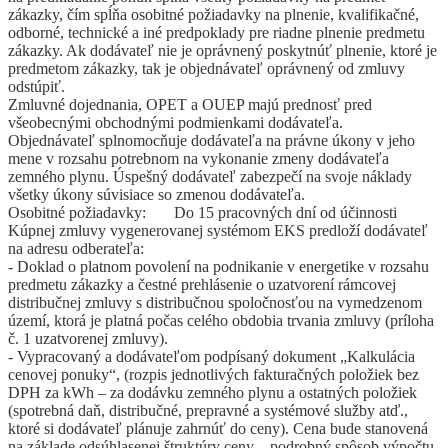
zákazky, čím spĺňa osobitné požiadavky na plnenie, kvalifikačné,
odborné, technické a iné predpoklady pre riadne plnenie predmetu
zákazky. Ak dodávateľ nie je oprávnený poskytnúť plnenie, ktoré je
predmetom zákazky, tak je objednávateľ oprávnený od zmluvy
odstúpiť.
Zmluvné dojednania, OPET a OUEP majú prednosť pred
všeobecnými obchodnými podmienkami dodávateľa.
Objednávateľ splnomocňuje dodávateľa na právne úkony v jeho
mene v rozsahu potrebnom na vykonanie zmeny dodávateľa
zemného plynu. Úspešný dodávateľ zabezpečí na svoje náklady
všetky úkony súvisiace so zmenou dodávateľa.
Osobitné požiadavky: Do 15 pracovných dní od účinnosti
Kúpnej zmluvy vygenerovanej systémom EKS predloží dodávateľ
na adresu odberateľa:
- Doklad o platnom povolení na podnikanie v energetike v rozsahu
predmetu zákazky a čestné prehlásenie o uzatvorení rámcovej
distribučnej zmluvy s distribučnou spoločnosťou na vymedzenom
území, ktorá je platná počas celého obdobia trvania zmluvy (príloha
č. 1 uzatvorenej zmluvy).
- Vypracovaný a dodávateľom podpísaný dokument „Kalkulácia
cenovej ponuky“, (rozpis jednotlivých fakturačných položiek bez
DPH za kWh – za dodávku zemného plynu a ostatných položiek
(spotrebná daň, distribučné, prepravné a systémové služby atď.,
ktoré si dodávateľ plánuje zahrnúť do ceny). Cena bude stanovená
na základe odsúhlasenej štruktúry ceny – podrobný spôsob výpočtu