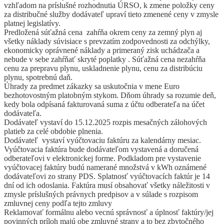
vzhľadom na príslušné rozhodnutia ÚRSO, k zmene položky ceny
za distribučné služby dodávateľ upraví tieto zmenené ceny v zmysle
platnej legislatívy.
Predložená súťažná cena zahŕňa okrem ceny za zemný plyn aj
všetky náklady súvisiace s prevzatím zodpovednosti za odchýlky,
ekonomicky oprávnené náklady a primeraný zisk uchádzača a
nebude v sebe zahŕňať skryté poplatky . Súťažná cena nezahŕňa
cenu za prepravu plynu, uskladnenie plynu, cenu za distribúciu
plynu, spotrebnú daň.
Úhrady za predmet zákazky sa uskutočnia v mene Euro
bezhotovostným platobným stykom. Dňom úhrady sa rozumie deň,
kedy bola odpísaná fakturovaná suma z účtu odberateľa na účet
dodávateľa.
Dodávateľ vystaví do 15.12.2025 rozpis mesačných zálohových
platieb za celé obdobie plnenia.
Dodávateľ vystaví vyúčtovaciu faktúru za kalendárny mesiac.
Vyúčtovacia faktúra bude dodávateľom vystavená a doručená
odberateľovi v elektronickej forme. Podkladom pre vystavenie
vyúčtovacej faktúry budú namerané množstvá v kWh oznámené
dodávateľovi zo strany PDS. Splatnosť vyúčtovacích faktúr je 14
dní od ich odoslania. Faktúra musí obsahovať všetky náležitosti v
zmysle príslušných právnych predpisov a v súlade s rozpisom
zmluvnej ceny podľa tejto zmluvy
Reklamovať formálnu alebo vecnú správnosť a úplnosť faktúry/jej
povinných príloh majú obe zmluvné strany a to bez zbytočného