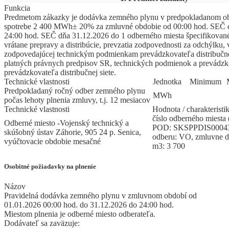
Funkcia
Predmetom zákazky je dodávka zemného plynu v predpokladanom ob
spotrebe 2 400 MWh± 20% za zmluvné obdobie od 00:00 hod. SEČ 
24:00 hod. SEČ dňa 31.12.2026 do 1 odberného miesta špecifikovan
vrátane prepravy a distribúcie, prevzatia zodpovednosti za odchýlku, v
zodpovedajúcej technickým podmienkam prevádzkovateľa distribučnej
platných právnych predpisov SR, technických podmienok a prevádz
prevádzkovateľa distribučnej siete.
Technické vlastnosti
Jed
­not
­ka
Mi
­ni
­mum
Predpokladaný ročný odber zemného plynu
MWh
počas lehoty plnenia zmluvy, t.j. 12 mesiacov
Technické vlastnosti
Hodnota / charakteristi
číslo odberného miest
Odberné miesto -Vojenský technický a
POD: SKSPPDIS000430
skúšobný ústav Záhorie, 905 24 p. Senica,
odberu: VO, zmluvne 
vyúčtovacie obdobie mesačné
m3: 3 700
Osobitné požiadavky na plnenie
Názov
Pravidelná dodávka zemného plynu v zmluvnom období od
01.01.2026 00:00 hod. do 31.12.2026 do 24:00 hod.
Miestom plnenia je odberné miesto odberateľa.
Dodávateľ sa zaväzuje: