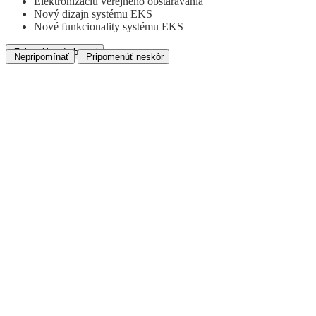
Elektronizáciu verejného obstarávania
Nový dizajn systému EKS
Nové funkcionality systému EKS
Zobraziť podrobnosti
Nepripomínať
Pripomenúť neskôr