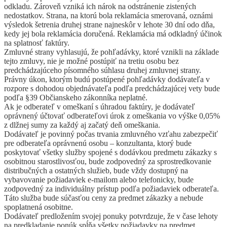
odkladu. Zároveň vzniká ich nárok na odstránenie zistených
nedostatkov. Strana, na ktorú bola reklamácia smerovaná, oznámi
výsledok šetrenia druhej strane najneskôr v lehote 30 dní odo dňa,
kedy jej bola reklamácia doručená. Reklamácia má odkladný účinok
na splatnosť faktúry.
Zmluvné strany vyhlasujú, že pohľadávky, ktoré vznikli na základe
tejto zmluvy, nie je možné postúpiť na tretiu osobu bez
predchádzajúceho písomného súhlasu druhej zmluvnej strany.
Právny úkon, ktorým budú postúpené pohľadávky dodávateľa v
rozpore s dohodou objednávateľa podľa predchádzajúcej vety bude
podľa §39 Občianskeho zákonníka neplatné.
Ak je odberateľ v omeškaní s úhradou faktúry, je dodávateľ
oprávnený účtovať odberateľovi úrok z omeškania vo výške 0,05%
z dlžnej sumy za každý aj začatý deň omeškania.
Dodávateľ je povinný počas trvania zmluvného vzťahu zabezpečiť
pre odberateľa oprávnenú osobu – konzultanta, ktorý bude
poskytovať všetky služby spojené s dodávkou predmetu zákazky s
osobitnou starostlivosťou, bude zodpovedný za sprostredkovanie
distribučných a ostatných služieb, bude vždy dostupný na
vybavovanie požiadaviek e-mailom alebo telefonicky, bude
zodpovedný za individuálny prístup podľa požiadaviek odberateľa.
Táto služba bude súčasťou ceny za predmet zákazky a nebude
spoplatnená osobitne.
Dodávateľ predložením svojej ponuky potvrdzuje, že v čase lehoty
na predkladanie ponúk spĺňa všetky požiadavky na predmet