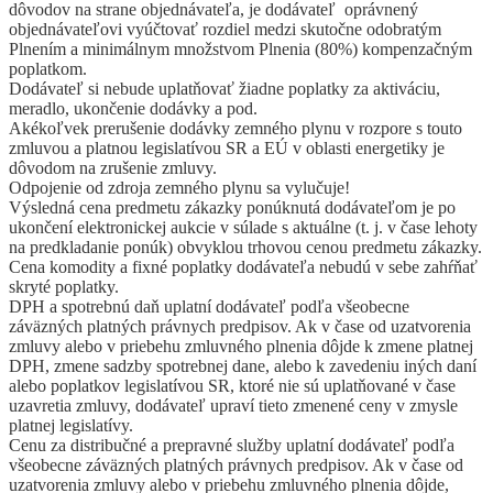
dôvodov na strane objednávateľa, je dodávateľ oprávnený
objednávateľovi vyúčtovať rozdiel medzi skutočne odobratým
Plnením a minimálnym množstvom Plnenia (80%) kompenzačným
poplatkom.
Dodávateľ si nebude uplatňovať žiadne poplatky za aktiváciu,
meradlo, ukončenie dodávky a pod.
Akékoľvek prerušenie dodávky zemného plynu v rozpore s touto
zmluvou a platnou legislatívou SR a EÚ v oblasti energetiky je
dôvodom na zrušenie zmluvy.
Odpojenie od zdroja zemného plynu sa vylučuje!
Výsledná cena predmetu zákazky ponúknutá dodávateľom je po
ukončení elektronickej aukcie v súlade s aktuálne (t. j. v čase lehoty
na predkladanie ponúk) obvyklou trhovou cenou predmetu zákazky.
Cena komodity a fixné poplatky dodávateľa nebudú v sebe zahŕňať
skryté poplatky.
DPH a spotrebnú daň uplatní dodávateľ podľa všeobecne
záväzných platných právnych predpisov. Ak v čase od uzatvorenia
zmluvy alebo v priebehu zmluvného plnenia dôjde k zmene platnej
DPH, zmene sadzby spotrebnej dane, alebo k zavedeniu iných daní
alebo poplatkov legislatívou SR, ktoré nie sú uplatňované v čase
uzavretia zmluvy, dodávateľ upraví tieto zmenené ceny v zmysle
platnej legislatívy.
Cenu za distribučné a prepravné služby uplatní dodávateľ podľa
všeobecne záväzných platných právnych predpisov. Ak v čase od
uzatvorenia zmluvy alebo v priebehu zmluvného plnenia dôjde,