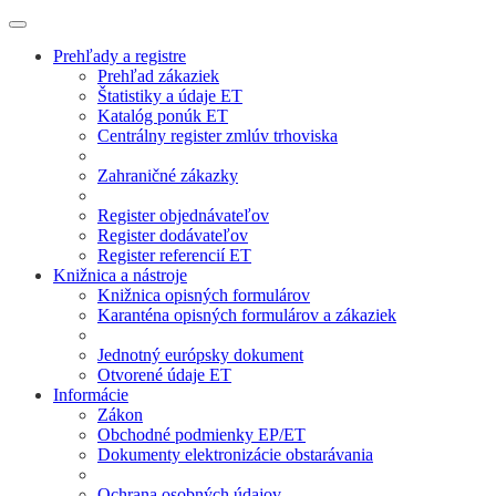
Prehľady a registre
Prehľad zákaziek
Štatistiky a údaje ET
Katalóg ponúk ET
Centrálny register zmlúv trhoviska
Zahraničné zákazky
Register objednávateľov
Register dodávateľov
Register referencií ET
Knižnica a nástroje
Knižnica opisných formulárov
Karanténa opisných formulárov a zákaziek
Jednotný európsky dokument
Otvorené údaje ET
Informácie
Zákon
Obchodné podmienky EP/ET
Dokumenty elektronizácie obstarávania
Ochrana osobných údajov