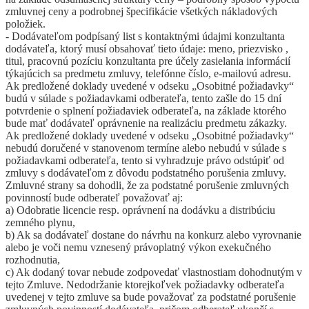
zmluvnej ceny a podrobnej špecifikácie všetkých nákladových
položiek.
- Dodávateľom podpísaný list s kontaktnými údajmi konzultanta
dodávateľa, ktorý musí obsahovať tieto údaje: meno, priezvisko ,
titul, pracovnú pozíciu konzultanta pre účely zasielania informácií
týkajúcich sa predmetu zmluvy, telefónne číslo, e-mailovú adresu.
Ak predložené doklady uvedené v odseku „Osobitné požiadavky“
budú v súlade s požiadavkami odberateľa, tento zašle do 15 dní
potvrdenie o splnení požiadaviek odberateľa, na základe ktorého
bude mať dodávateľ oprávnenie na realizáciu predmetu zákazky.
Ak predložené doklady uvedené v odseku „Osobitné požiadavky“
nebudú doručené v stanovenom termíne alebo nebudú v súlade s
požiadavkami odberateľa, tento si vyhradzuje právo odstúpiť od
zmluvy s dodávateľom z dôvodu podstatného porušenia zmluvy.
Zmluvné strany sa dohodli, že za podstatné porušenie zmluvných
povinností bude odberateľ považovať aj:
a) Odobratie licencie resp. oprávnení na dodávku a distribúciu
zemného plynu,
b) Ak sa dodávateľ dostane do návrhu na konkurz alebo vyrovnanie
alebo je voči nemu vznesený právoplatný výkon exekučného
rozhodnutia,
c) Ak dodaný tovar nebude zodpovedať vlastnostiam dohodnutým v
tejto Zmluve. Nedodržanie ktorejkoľvek požiadavky odberateľa
uvedenej v tejto zmluve sa bude považovať za podstatné porušenie