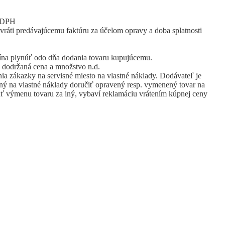
z DPH
 vráti predávajúcemu faktúru za účelom opravy a doba splatnosti
čína plynúť odo dňa dodania tovaru kupujúcemu.
e dodržaná cena a množstvo n.d.
ia zákazky na servisné miesto na vlastné náklady. Dodávateľ je
ný na vlastné náklady doručiť opravený resp. vymenený tovar na
ať výmenu tovaru za iný, vybaví reklamáciu vrátením kúpnej ceny