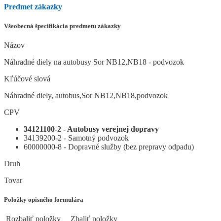
Predmet zákazky
Všeobecná špecifikácia predmetu zákazky
Názov
Náhradné diely na autobusy Sor NB12,NB18 - podvozok
Kľúčové slová
Náhradné diely, autobus,Sor NB12,NB18,podvozok
CPV
34121100-2 - Autobusy verejnej dopravy
34139200-2 - Samotný podvozok
60000000-8 - Dopravné služby (bez prepravy odpadu)
Druh
Tovar
Položky opisného formulára
Rozbaliť položky
Zbaliť položky