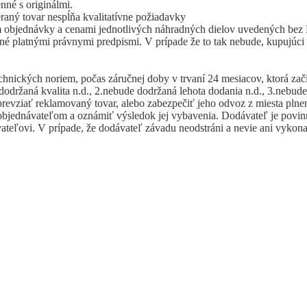
nné s originálmi.
raný tovar nespĺňa kvalitatívne požiadavky
lom objednávky a cenami jednotlivých náhradných dielov uvedených be
ené platnými právnymi predpismi. V prípade že to tak nebude, kupujúci
chnických noriem, počas záručnej doby v trvaní 24 mesiacov, ktorá za
održaná kvalita n.d., 2.nebude dodržaná lehota dodania n.d., 3.nebud
revziať reklamovaný tovar, alebo zabezpečiť jeho odvoz z miesta plnen
objednávateľom a oznámiť výsledok jej vybavenia. Dodávateľ je povin
ateľovi. V prípade, že dodávateľ závadu neodstráni a nevie ani vykon