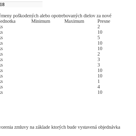
18
meny poškodených alebo opotrebovaných dielov za nové
Jed
­not
­ka
Mi
­ni
­mum
Ma
­xi
­mum
Pres
­ne
ks
2
ks
10
ks
5
ks
10
ks
10
ks
2
ks
3
ks
3
ks
10
ks
10
ks
1
ks
4
ks
10
vorenia zmluvy na základe ktorých bude vystavená objednávka