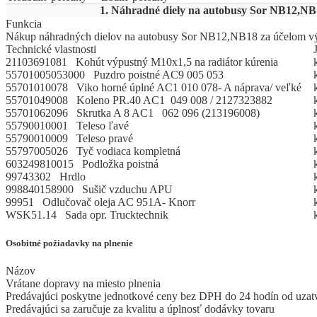
1. Náhradné diely na autobusy Sor NB12,NB
Funkcia
Nákup náhradných dielov na autobusy Sor NB12,NB18 za účelom vý
Technické vlastnosti
21103691081 Kohút výpustný M10x1,5 na radiátor kúrenia
55701005053000 Puzdro poistné AC9 005 053
55701010078 Viko horné úplné AC1 010 078- A náprava/ veľké
55701049008 Koleno PR.40 AC1 049 008 / 2127323882
55701062096 Skrutka A 8 AC1 062 096 (213196008)
55790010001 Teleso ľavé
55790010009 Teleso pravé
55797005026 Tyč vodiaca kompletná
603249810015 Podložka poistná
99743302 Hrdlo
998840158900 Sušič vzduchu APU
99951 Odlučovač oleja AC 951A- Knorr
WSK51.14 Sada opr. Trucktechnik
Osobitné požiadavky na plnenie
Názov
Vrátane dopravy na miesto plnenia
Predávajúci poskytne jednotkové ceny bez DPH do 24 hodín od uzat
Predávajúci sa zaručuje za kvalitu a úplnosť dodávky tovaru