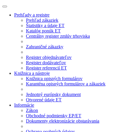
Prehľady a registre
Prehľad zákaziek
Štatistiky a údaje ET
Katalóg ponúk ET
Centrálny register zmlúv trhoviska
Zahraničné zákazky
Register objednávateľov
Register dodávateľov
Register referencií ET
Knižnica a nástroje
Knižnica opisných formulárov
Karanténa opisných formulárov a zákaziek
Jednotný európsky dokument
Otvorené údaje ET
Informácie
Zákon
Obchodné podmienky EP/ET
Dokumenty elektronizácie obstarávania
Ochrana osobných údajov