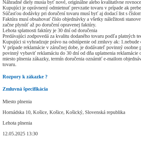
Náhradné diely musia byť nové, originálne alebo kvalitatívne rovnoce
Kupujúci je oprávnený odmietnuť prevzatie tovaru v prípade ak prebe
Súčasťou dodávky pri doručení tovaru musí byť aj dodací list s čís
Faktúra musí obsahovať číslo objednávky a všetky náležitosti stanov
začne plynúť až po doručení opravenej faktúry.
Lehota splatnosti faktúry je 30 dní od doručenia
Predávajúci zodpovedá za kvalitu dodaného tovaru podľa platných te
Kupujúci si vyhradzuje právo na odstúpenie od zmluvy ak: 1.nebude d
V prípade reklamácie v záručnej dobe, je dodávateľ povinný osobne p
povinný vybaviť reklamáciu do 30 dní od dňa uplatnenia reklamácie 
miesto plnenia zákazky, termín doručenia oznámiť e-mailom objednáv
tovaru.
Rozpory k zákazke
?
Zmluvná špecifikácia
Miesto plnenia
Hornádska 10, Košice, Košice, Košický, Slovenská republika
Lehota plnenia
12.05.2025 13:30