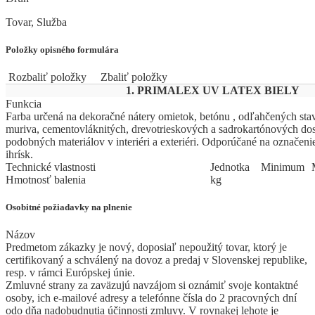
Tovar, Služba
Položky opisného formulára
Rozbaliť položky
Zbaliť položky
1. PRIMALEX UV LATEX BIELY
Funkcia
Farba určená na dekoračné nátery omietok, betónu , odľahčených st
muriva, cementovláknitých, drevotrieskových a sadrokartónových dosi
podobných materiálov v interiéri a exteriéri. Odporúčané na označeni
ihrísk.
Technické vlastnosti
Jed
­not
­ka
Mi
­ni
­mum
Hmotnosť balenia
kg
Osobitné požiadavky na plnenie
Názov
Predmetom zákazky je nový, doposiaľ nepoužitý tovar, ktorý je
certifikovaný a schválený na dovoz a predaj v Slovenskej republike,
resp. v rámci Európskej únie.
Zmluvné strany za zaväzujú navzájom si oznámiť svoje kontaktné
osoby, ich e-mailové adresy a telefónne čísla do 2 pracovných dní
odo dňa nadobudnutia účinnosti zmluvy. V rovnakej lehote je