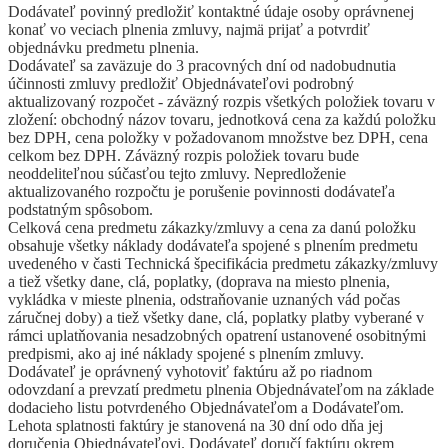
Dodávateľ povinný predložiť kontaktné údaje osoby oprávnenej
konať vo veciach plnenia zmluvy, najmä prijať a potvrdiť
objednávku predmetu plnenia.
Dodávateľ sa zaväzuje do 3 pracovných dní od nadobudnutia
účinnosti zmluvy predložiť Objednávateľovi podrobný
aktualizovaný rozpočet - záväzný rozpis všetkých položiek tovaru v
zložení: obchodný názov tovaru, jednotková cena za každú položku
bez DPH, cena položky v požadovanom množstve bez DPH, cena
celkom bez DPH. Záväzný rozpis položiek tovaru bude
neoddeliteľnou súčasťou tejto zmluvy. Nepredloženie
aktualizovaného rozpočtu je porušenie povinnosti dodávateľa
podstatným spôsobom.
Celková cena predmetu zákazky/zmluvy a cena za danú položku
obsahuje všetky náklady dodávateľa spojené s plnením predmetu
uvedeného v časti Technická špecifikácia predmetu zákazky/zmluvy
a tiež všetky dane, clá, poplatky, (doprava na miesto plnenia,
vykládka v mieste plnenia, odstraňovanie uznaných vád počas
záručnej doby) a tiež všetky dane, clá, poplatky platby vyberané v
rámci uplatňovania nesadzobných opatrení ustanovené osobitnými
predpismi, ako aj iné náklady spojené s plnením zmluvy.
Dodávateľ je oprávnený vyhotoviť faktúru až po riadnom
odovzdaní a prevzatí predmetu plnenia Objednávateľom na základe
dodacieho listu potvrdeného Objednávateľom a Dodávateľom.
Lehota splatnosti faktúry je stanovená na 30 dní odo dňa jej
doručenia Objednávateľovi. Dodávateľ doručí faktúru okrem