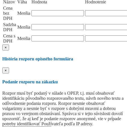
Názov
Váha
Hodnota
Hodnotenie
Cena
bez
Menšia
DPH
Sadzba
Menšia
DPH
Cena s
Menšia
DPH
×
História rozporu opisného formulára
×
Podanie rozporu na zákazku
Rozpor musí byť podaný v súlade s OPEP, t.j. musí obsahovať
identifikáciu pôvodného rozporovaného textu, návrh nového textu a
odôvodnenie podania rozporu. Rozpor nesmie obsahovať
vulgarizmy a nesmie byť v rozpore s dobrými mravmi a dobrou
praxou vo verejnom obstarávaní. Správca si v tejto súvislosti dovolí
upozorniť, že aj keď je podanie rozporov anonymné, vie v prípade
potreby identifikovať Používateľa podľa IP adresy.