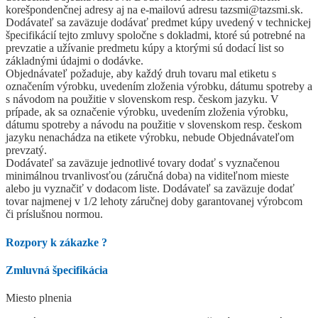
korešpondenčnej adresy aj na e-mailovú adresu tazsmi@tazsmi.sk.
Dodávateľ sa zaväzuje dodávať predmet kúpy uvedený v technickej
špecifikácií tejto zmluvy spoločne s dokladmi, ktoré sú potrebné na
prevzatie a užívanie predmetu kúpy a ktorými sú dodací list so
základnými údajmi o dodávke.
Objednávateľ požaduje, aby každý druh tovaru mal etiketu s
označením výrobku, uvedením zloženia výrobku, dátumu spotreby a
s návodom na použitie v slovenskom resp. českom jazyku. V
prípade, ak sa označenie výrobku, uvedením zloženia výrobku,
dátumu spotreby a návodu na použitie v slovenskom resp. českom
jazyku nenachádza na etikete výrobku, nebude Objednávateľom
prevzatý.
Dodávateľ sa zaväzuje jednotlivé tovary dodať s vyznačenou
minimálnou trvanlivosťou (záručná doba) na viditeľnom mieste
alebo ju vyznačiť v dodacom liste. Dodávateľ sa zaväzuje dodať
tovar najmenej v 1/2 lehoty záručnej doby garantovanej výrobcom
či príslušnou normou.
Rozpory k zákazke
?
Zmluvná špecifikácia
Miesto plnenia