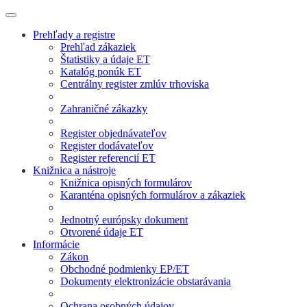
Prehľady a registre
Prehľad zákaziek
Štatistiky a údaje ET
Katalóg ponúk ET
Centrálny register zmlúv trhoviska
Zahraničné zákazky
Register objednávateľov
Register dodávateľov
Register referencií ET
Knižnica a nástroje
Knižnica opisných formulárov
Karanténa opisných formulárov a zákaziek
Jednotný európsky dokument
Otvorené údaje ET
Informácie
Zákon
Obchodné podmienky EP/ET
Dokumenty elektronizácie obstarávania
Ochrana osobných údajov