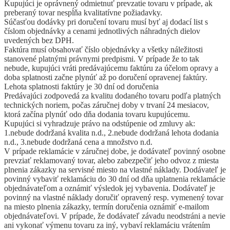
Kupujúci je oprávnený odmietnuť prevzatie tovaru v prípade, ak
preberaný tovar nespĺňa kvalitatívne požiadavky.
Súčasťou dodávky pri doručení tovaru musí byť aj dodací list s
číslom objednávky a cenami jednotlivých náhradných dielov
uvedených bez DPH.
Faktúra musí obsahovať číslo objednávky a všetky náležitosti
stanovené platnými právnymi predpismi. V prípade že to tak
nebude, kupujúci vráti predávajúcemu faktúru za účelom opravy a
doba splatnosti začne plynúť až po doručení opravenej faktúry.
Lehota splatnosti faktúry je 30 dní od doručenia
Predávajúci zodpovedá za kvalitu dodaného tovaru podľa platných
technických noriem, počas záručnej doby v trvaní 24 mesiacov,
ktorá začína plynúť odo dňa dodania tovaru kupujúcemu.
Kupujúci si vyhradzuje právo na odstúpenie od zmluvy ak:
1.nebude dodržaná kvalita n.d., 2.nebude dodržaná lehota dodania
n.d., 3.nebude dodržaná cena a množstvo n.d.
V prípade reklamácie v záručnej dobe, je dodávateľ povinný osobne
prevziať reklamovaný tovar, alebo zabezpečiť jeho odvoz z miesta
plnenia zákazky na servisné miesto na vlastné náklady. Dodávateľ je
povinný vybaviť reklamáciu do 30 dní od dňa uplatnenia reklamácie
objednávateľom a oznámiť výsledok jej vybavenia. Dodávateľ je
povinný na vlastné náklady doručiť opravený resp. vymenený tovar
na miesto plnenia zákazky, termín doručenia oznámiť e-mailom
objednávateľovi. V prípade, že dodávateľ závadu neodstráni a nevie
ani vykonať výmenu tovaru za iný, vybaví reklamáciu vrátením