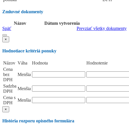
Zmluvné dokumenty
Názov
Dátum vytvorenia
Späť
Prevziať všetky dokumenty
×
Hodnotiace kritériá ponuky
Názov
Váha
Hodnota
Hodnotenie
Cena
bez
Menšia
DPH
Sadzba
Menšia
DPH
Cena s
Menšia
DPH
×
História rozporu opisného formulára