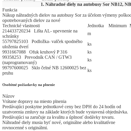
1. Náhradné diely na autobusy Sor NB12, N
Funkcia
Nákup náhradných dielov na autobusy Sor za účelom výmeny poško
opotrebovaných dielov za nové
Technické vlastnosti
Jed
­not
­ka
Mi
­ni
­mum
214433720234 Lišta AL- upevnenie na
m
schránky
55797825103 Podložka- valček spodného
ks
uloženia dverí
9931667088 Ofuk kruhový P 316
ks
99358253 Prevodník CAN / GTW3
ks
(naprogramovaný)
99797600025 Sklo čelné NB 12600025 bez
ks
pruhu
Osobitné požiadavky na plnenie
Názov
Vrátane dopravy na miesto plnenia
Predávajúci poskytne jednotkové ceny bez DPH do 24 hodín od
uzatvorenia zmluvy na základe ktorých bude vystavená objednávka.
Predávajúci sa zaručuje za kvalitu a úplnosť dodávky tovaru.
Náhradné diely musia byť nové, originálne alebo kvalitatívne
rovnocenné s originálmi.