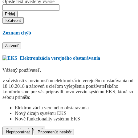
Opíšte text uvedený vyššie
Pridaj
×
Zatvoriť
Zoznam chýb
Zatvoriť
Elektronizácia verejného obstarávania
Vážený používateľ,
v súvislosti s povinnosťou elektronizácie verejného obstarávania od
18.10.2018 a zároveň s cieľom vylepšenia používateľského
komfortu sme pre vás pripravili novú verziu systému EKS, ktorá so
sebou prináša:
Elektronizáciu verejného obstarávania
Nový dizajn systému EKS
Nové funkcionality systému EKS
Zobraziť podrobnosti
Nepripomínať
Pripomenúť neskôr