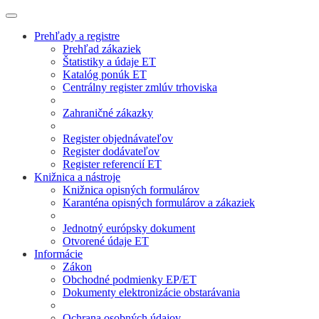
Prehľady a registre
Prehľad zákaziek
Štatistiky a údaje ET
Katalóg ponúk ET
Centrálny register zmlúv trhoviska
Zahraničné zákazky
Register objednávateľov
Register dodávateľov
Register referencií ET
Knižnica a nástroje
Knižnica opisných formulárov
Karanténa opisných formulárov a zákaziek
Jednotný európsky dokument
Otvorené údaje ET
Informácie
Zákon
Obchodné podmienky EP/ET
Dokumenty elektronizácie obstarávania
Ochrana osobných údajov