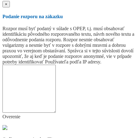
×
Podanie rozporu na zákazku
Rozpor musí byť podaný v súlade s OPEP, t.j. musí obsahovať
identifikáciu pôvodného rozporovaného textu, návrh nového textu a
odôvodnenie podania rozporu. Rozpor nesmie obsahovať
vulgarizmy a nesmie byť v rozpore s dobrými mravmi a dobrou
praxou vo verejnom obstarávaní. Správca si v tejto súvislosti dovolí
upozorniť, že aj keď je podanie rozporov anonymné, vie v prípade
potreby identifikovať Používateľa podľa IP adresy.
Overenie