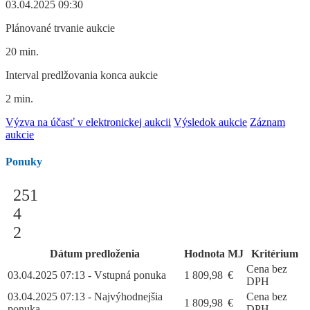
03.04.2025 09:30
Plánované trvanie aukcie
20 min.
Interval predlžovania konca aukcie
2 min.
Výzva na účasť v elektronickej aukcii
Výsledok aukcie
Záznam
aukcie
Ponuky
251
4
2
Dátum predloženia
Hodnota
MJ
Kritérium
Cena bez
03.04.2025 07:13 - Vstupná ponuka
1 809,98
€
DPH
03.04.2025 07:13 - Najvýhodnejšia
Cena bez
1 809,98
€
ponuka
DPH