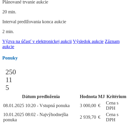
Plánované trvanie aukcie
20 min.
Interval predlžovania konca aukcie
2 min.
Výzva na účasť v elektronickej aukcii
Výsledok aukcie
Záznam
aukcie
Ponuky
250
11
5
Dátum predloženia
Hodnota
MJ
Kritérium
Cena s
08.01.2025 10:20 - Vstupná ponuka
3 000,00
€
DPH
10.01.2025 08:02 - Najvýhodnejšia
Cena s
2 939,70
€
ponuka
DPH