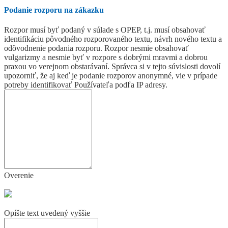
Podanie rozporu na zákazku
Rozpor musí byť podaný v súlade s OPEP, t.j. musí obsahovať
identifikáciu pôvodného rozporovaného textu, návrh nového textu a
odôvodnenie podania rozporu. Rozpor nesmie obsahovať
vulgarizmy a nesmie byť v rozpore s dobrými mravmi a dobrou
praxou vo verejnom obstarávaní. Správca si v tejto súvislosti dovolí
upozorniť, že aj keď je podanie rozporov anonymné, vie v prípade
potreby identifikovať Používateľa podľa IP adresy.
Overenie
Opíšte text uvedený vyššie