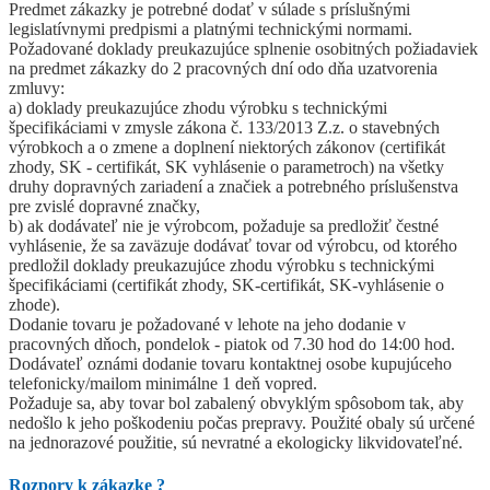
Predmet zákazky je potrebné dodať v súlade s príslušnými
legislatívnymi predpismi a platnými technickými normami.
Požadované doklady preukazujúce splnenie osobitných požiadaviek
na predmet zákazky do 2 pracovných dní odo dňa uzatvorenia
zmluvy:
a) doklady preukazujúce zhodu výrobku s technickými
špecifikáciami v zmysle zákona č. 133/2013 Z.z. o stavebných
výrobkoch a o zmene a doplnení niektorých zákonov (certifikát
zhody, SK - certifikát, SK vyhlásenie o parametroch) na všetky
druhy dopravných zariadení a značiek a potrebného príslušenstva
pre zvislé dopravné značky,
b) ak dodávateľ nie je výrobcom, požaduje sa predložiť čestné
vyhlásenie, že sa zaväzuje dodávať tovar od výrobcu, od ktorého
predložil doklady preukazujúce zhodu výrobku s technickými
špecifikáciami (certifikát zhody, SK-certifikát, SK-vyhlásenie o
zhode).
Dodanie tovaru je požadované v lehote na jeho dodanie v
pracovných dňoch, pondelok - piatok od 7.30 hod do 14:00 hod.
Dodávateľ oznámi dodanie tovaru kontaktnej osobe kupujúceho
telefonicky/mailom minimálne 1 deň vopred.
Požaduje sa, aby tovar bol zabalený obvyklým spôsobom tak, aby
nedošlo k jeho poškodeniu počas prepravy. Použité obaly sú určené
na jednorazové použitie, sú nevratné a ekologicky likvidovateľné.
Rozpory k zákazke
?