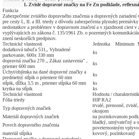
1. Zvislé dopravné značky na Fe Zn podklade, reflexn
Funkcia
Zabezpečenie zvislého dopravného značenia a dopravných zariadení v
pre cesty I., II. a III. triedy z dôvodu zabezpečenia plynulej premávk
nedostatkov a problémov v dopravnom značení a v zjazdnosti ciest v 
vyplývajúcich zo zákona č. 135/1961 Zb. o pozemných komunikáciác
znení neskorších predpisov.
Technické vlastnosti
Jed
­not
­ka
Mi
­ni
­mum
dodatková tabuľa 531,, Vyhradené
ks
parkovanie, 600x 330 mm
dopravná značka 270 ,, Zákaz zastavenia" ,
ks
priemer 600 mm
Úchyt/objímka na dané dopravné značky a
ks
predmetný stĺpik o priemere 60 mm
stĺpik, dĺžka 3,5 m , priemer stĺpika 60 mm
ks
krytka na stĺpik
ks
Technické vlastnosti
Hodnota / charakteristi
Fólia triedy
HIP RA2
trvalé, prenosné, zvisl
Typ dopravných značiek
okrajom
Materiál dopravných značiek
na pozinkovanom podk
hladký, umývateľný a o
Povrch dopravného značenia
poveternostným vplyv
materiál stĺpika
kovový, pozinkovaný
Dopravné značky a dopravné zariadenia