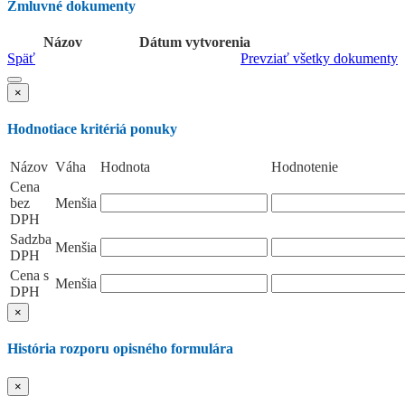
Zmluvné dokumenty
Názov
Dátum vytvorenia
Späť
Prevziať všetky dokumenty
×
Hodnotiace kritériá ponuky
Názov
Váha
Hodnota
Hodnotenie
Cena
bez
Menšia
DPH
Sadzba
Menšia
DPH
Cena s
Menšia
DPH
×
História rozporu opisného formulára
×