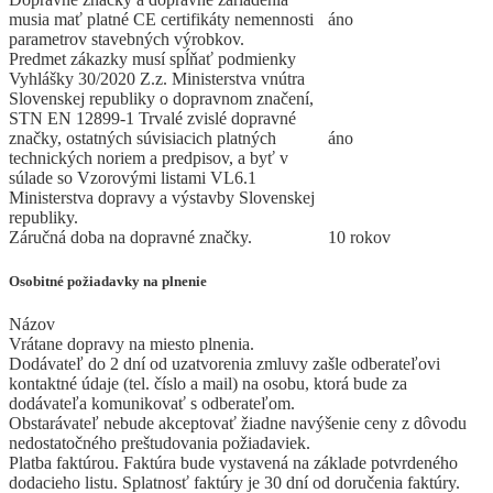
musia mať platné CE certifikáty nemennosti
áno
parametrov stavebných výrobkov.
Predmet zákazky musí spĺňať podmienky
Vyhlášky 30/2020 Z.z. Ministerstva vnútra
Slovenskej republiky o dopravnom značení,
STN EN 12899-1 Trvalé zvislé dopravné
značky, ostatných súvisiacich platných
áno
technických noriem a predpisov, a byť v
súlade so Vzorovými listami VL6.1
Ministerstva dopravy a výstavby Slovenskej
republiky.
Záručná doba na dopravné značky.
10 rokov
Osobitné požiadavky na plnenie
Názov
Vrátane dopravy na miesto plnenia.
Dodávateľ do 2 dní od uzatvorenia zmluvy zašle odberateľovi
kontaktné údaje (tel. číslo a mail) na osobu, ktorá bude za
dodávateľa komunikovať s odberateľom.
Obstarávateľ nebude akceptovať žiadne navýšenie ceny z dôvodu
nedostatočného preštudovania požiadaviek.
Platba faktúrou. Faktúra bude vystavená na základe potvrdeného
dodacieho listu. Splatnosť faktúry je 30 dní od doručenia faktúry.