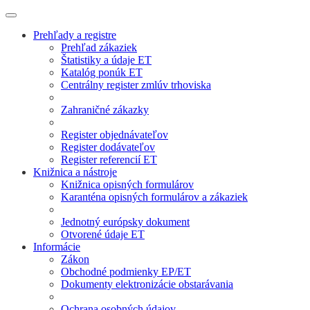
Prehľady a registre
Prehľad zákaziek
Štatistiky a údaje ET
Katalóg ponúk ET
Centrálny register zmlúv trhoviska
Zahraničné zákazky
Register objednávateľov
Register dodávateľov
Register referencií ET
Knižnica a nástroje
Knižnica opisných formulárov
Karanténa opisných formulárov a zákaziek
Jednotný európsky dokument
Otvorené údaje ET
Informácie
Zákon
Obchodné podmienky EP/ET
Dokumenty elektronizácie obstarávania
Ochrana osobných údajov